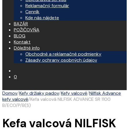
Reklamačný formulár
Cenník
Kde nás nájdete
BAZÁR
POŽIČOVŇA
BLOG
Kontakt
Dôležité info
Obchodné a reklamačné podmienky
Zásady ochrany osobných údajov
0
Domov
/
Kefy držiaky padov
/
Kefy valcové
/
Nilfisk Advance
kefy valcové
/
Kefa valcová NILFISK ADVANCE SR 1100
B/ECO/P/B(S)
Kefa valcová NILFISK