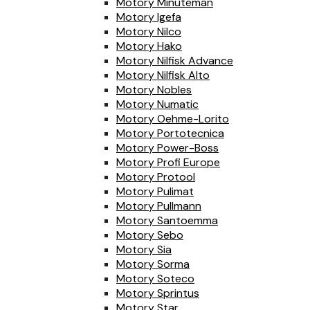
Motory Minuteman
Motory Igefa
Motory Nilco
Motory Hako
Motory Nilfisk Advance
Motory Nilfisk Alto
Motory Nobles
Motory Numatic
Motory Oehme-Lorito
Motory Portotecnica
Motory Power-Boss
Motory Profi Europe
Motory Protool
Motory Pulimat
Motory Pullmann
Motory Santoemma
Motory Sebo
Motory Sia
Motory Sorma
Motory Soteco
Motory Sprintus
Motory Star