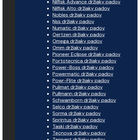
Nilfisk Advance držiaky padov
Nilfisk Alto držiaky padov
Nobles držiaky padov
Nss držiaky padov
Numatic držiaky padov
Oertzen držiaky padov
Omega držiaky padov
Omm držiaky padov
Pioneer Eclipse držiaky padov
Portotecnica držiaky padov
Power-Boss držiaky padov
Powermatic držiaky padov
Powr-Flite držiaky padov
Pulimat držiaky padov
Pullmann držiaky padov
Schwamborn držiaky padov
Selco držiaky padov
Sorma držiaky padov
Sprintus držiaky padov
Taski držiaky padov
Tecnova držiaky padov
Tennant držiaky padov