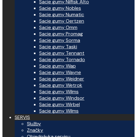
Sacie gumy Nilfisk Alto
Sacie gumy Nobles
Sacie gumy Numatic
Sacie gumy Oertzen
Sacie gumy Omm
Sacie gumy Promag
Sacie gumy Sorma
Sacie gumy Taski
Sacie gumy Tennant
Sacie gumy Tornado
Sacie gumy Wap
Sacie gumy Wayne
Sacie gumy Weidner
Sacie gumy Wetrok
Sacie gumy Wilms
Sacie gumy Windsor
Sacie gumy Wirbel
Sacie gumy Wilms
SERVIS
Služby
Značky
Objednávka servisu