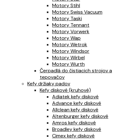
Motory Stihl
Motory Swiss Vacuum
Motory Taski
Motory Tennant
Motory Vorwerk
Motory Wap
Motory Wetrok
Motory Windsor
Motory Wirbel
Motory Wurth
Čerpadlá do čistiacich strojov a
tepovačov
Kefy držiaky padov
Kefy diskové (kruhové)
Adiatek kefy diskové
Advance kefy diskové
Allclean kefy diskové
Altenburger kefy diskové
Amros kefy diskové
Broadley kefy diskové
Cimex kefy diskové