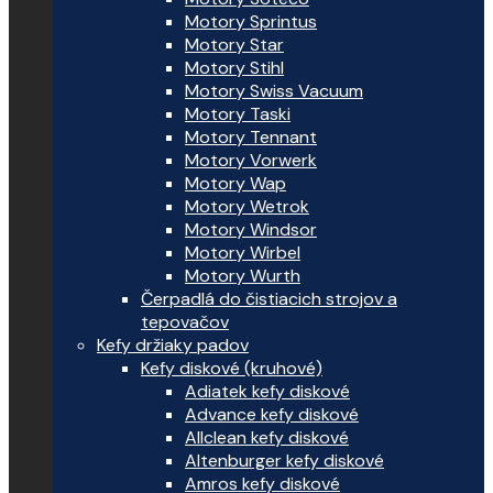
Motory Sprintus
Motory Star
Motory Stihl
Motory Swiss Vacuum
Motory Taski
Motory Tennant
Motory Vorwerk
Motory Wap
Motory Wetrok
Motory Windsor
Motory Wirbel
Motory Wurth
Čerpadlá do čistiacich strojov a
tepovačov
Kefy držiaky padov
Kefy diskové (kruhové)
Adiatek kefy diskové
Advance kefy diskové
Allclean kefy diskové
Altenburger kefy diskové
Amros kefy diskové