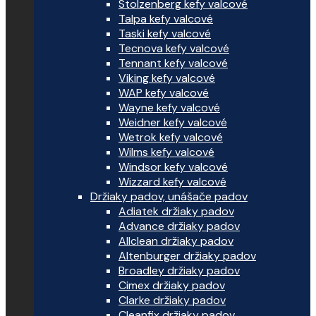
Stolzenberg kefy valcové
Talpa kefy valcové
Taski kefy valcové
Tecnova kefy valcové
Tennant kefy valcové
Viking kefy valcové
WAP kefy valcové
Wayne kefy valcové
Weidner kefy valcové
Wetrok kefy valcové
Wilms kefy valcové
Windsor kefy valcové
Wizzard kefy valcové
Držiaky padov, unášače padov
Adiatek držiaky padov
Advance držiaky padov
Allclean držiaky padov
Altenburger držiaky padov
Broadley držiaky padov
Cimex držiaky padov
Clarke držiaky padov
Cleanfix držiaky padov