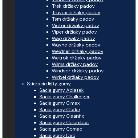
Trek držiaky padov
Truvox držiaky padov
Tsm držiaky padov
Victor držiaky padov
Viper držiaky padov
Wap držiaky padov
Wayne držiaky padov
Weidner držiaky padov
Wetrok držiaky padov
Wilms držiaky padov
Windsor držiaky padov
Wirbel držiaky padov
Stieracie lišty gumy
Sacie gumy Adiatek
Sacie gumy Challenger
Sacie gumy Cimex
Sacie gumy Clarke
Sacie gumy Cleanfix
Sacie gumy Columbus
Sacie gumy Comac
Sacie gumy Dec