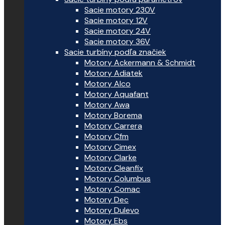
Sacie motory 230V
Sacie motory 12V
Sacie motory 24V
Sacie motory 36V
Sacie turbíny podľa značiek
Motory Ackermann & Schmidt
Motory Adiatek
Motory Alco
Motory Aquafant
Motory Awa
Motory Borema
Motory Carrera
Motory Cfm
Motory Cimex
Motory Clarke
Motory Cleanfix
Motory Columbus
Motory Comac
Motory Dec
Motory Dulevo
Motory Ebs