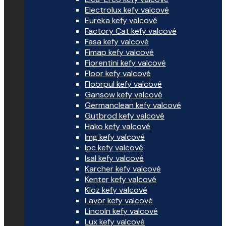
Electrolux kefy valcové
Eureka kefy valcové
Factory Cat kefy valcové
Fasa kefy valcové
Fimap kefy valcové
Fiorentini kefy valcové
Floor kefy valcové
Floorpul kefy valcové
Gansow kefy valcové
Germanclean kefy valcové
Gutbrod kefy valcové
Hako kefy valcové
Img kefy valcové
Ipc kefy valcové
Isal kefy valcové
Karcher kefy valcové
Kenter kefy valcové
Kloz kefy valcové
Lavor kefy valcové
Lincoln kefy valcové
Lux kefy valcové