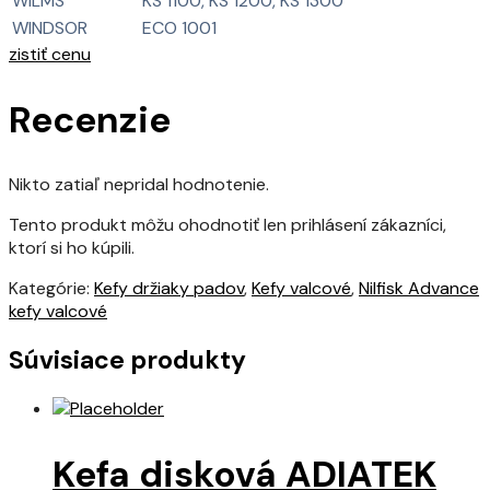
WILMS
KS 1100, KS 1200, KS 1300
WINDSOR
ECO 1001
zistiť cenu
Recenzie
Nikto zatiaľ nepridal hodnotenie.
Tento produkt môžu ohodnotiť len prihlásení zákazníci,
ktorí si ho kúpili.
Kategórie:
Kefy držiaky padov
,
Kefy valcové
,
Nilfisk Advance
kefy valcové
Súvisiace produkty
Kefa disková ADIATEK