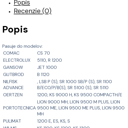
Popis
Recenzie (0)
Popis
Pasuje do modelov:
COMAC
CS 70
ELECTROLUX
5110, R 1200
GANSOW
JET 1000
GUTBROD
B 1120
NILFISK
, LSB P (S), SR 1000 SB/P (S), SR 1100
ADVANCE
B/ECO/P/B(S), SR 5100 (S), SR 5110
OERTZEN
1200, KS 9000 H, KS 9500 COMPACTH/E
LION 9000 MH, LION 9500 M PLUS, LION
PORTOTECNICA
9500 ME, LION 9500 ME PLUS, LION 9500
MH
PULIMAT
1200 E, ES, KS, S