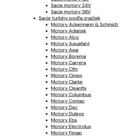
Sacie motory 24V
Sacie motory 36V
Sacie turbíny podľa značiek
Motory Ackermann & Schmidt
Motory Adiatek
Motory Alco
Motory Aquafant
Motory Awa
Motory Borema
Motory Carrera
Motory Cfm
Motory Cimex
Motory Clarke
Motory Cleanfix
Motory Columbus
Motory Comac
Motory Dec
Motory Dulevo
Motory Ebs
Motory Electrolux
Motory Fimap