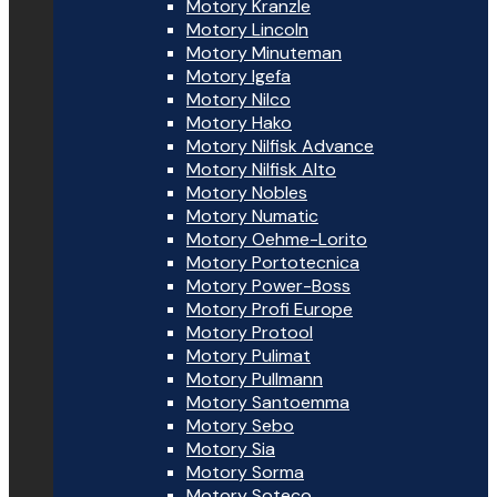
Motory Kranzle
Motory Lincoln
Motory Minuteman
Motory Igefa
Motory Nilco
Motory Hako
Motory Nilfisk Advance
Motory Nilfisk Alto
Motory Nobles
Motory Numatic
Motory Oehme-Lorito
Motory Portotecnica
Motory Power-Boss
Motory Profi Europe
Motory Protool
Motory Pulimat
Motory Pullmann
Motory Santoemma
Motory Sebo
Motory Sia
Motory Sorma
Motory Soteco