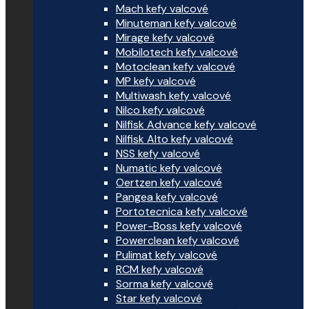
Mach kefy valcové
Minuteman kefy valcové
Mirage kefy valcové
Mobilotech kefy valcové
Motoclean kefy valcové
MP kefy valcové
Multiwash kefy valcové
Nilco kefy valcové
Nilfisk Advance kefy valcové
Nilfisk Alto kefy valcové
NSS kefy valcové
Numatic kefy valcové
Oertzen kefy valcové
Pangea kefy valcové
Portotecnica kefy valcové
Power-Boss kefy valcové
Powerclean kefy valcové
Pulimat kefy valcové
RCM kefy valcové
Sorma kefy valcové
Star kefy valcové