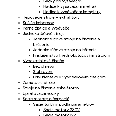
Sáčky do vysávačov
Hadice k vysávačom metráž
Hadice k vysávačom komplety
Tepovacie stroje – extraktory
Sušiče kobercov
Parné čističe a vysávače
Jednokotúčové stroje
Jednokotúčové stroje na čistenie a
brúsenie
Jednokotúčové stroje na leštenie
Príslušenstvo k jednokotúčovým strojom
Vysokotlakové čističe
Bez ohrevu
S ohrevom
Príslušenstvo k vysotlakovým čističom
Zametacie stroje
Stroje na čistenie eskalátorov
Upratovacie vozíky
Sacie motory a čerpadlá
Sacie turbíny podľa parametrov
Sacie motory 230V
Sacie motory 12V