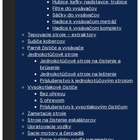
Hubice, kefky, nadstavce, trubice
Filtre do vysávačov
Sáčky do vysávačov
Hadice k vysávačom metráž
Hadice k vysávačom komplety
Tepovacie stroje – extraktory
Sušiče kobercov
Parné čističe a vysávače
Jednokotúčové stroje
Jednokotúčové stroje na čistenie a
brúsenie
Jednokotúčové stroje na leštenie
Príslušenstvo k jednokotúčovým strojom
Vysokotlakové čističe
Bez ohrevu
S ohrevom
Príslušenstvo k vysotlakovým čističom
Zametacie stroje
Stroje na čistenie eskalátorov
Upratovacie vozíky
Sacie motory a čerpadlá
Sacie turbíny podľa parametrov