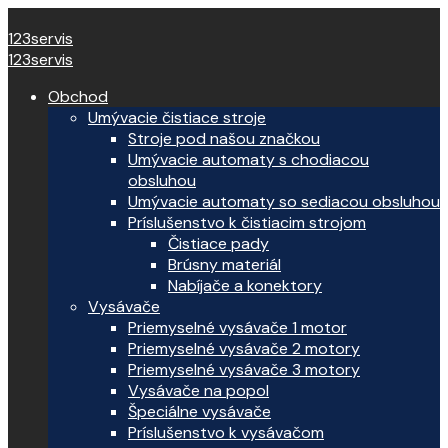
123servis
123servis
Obchod
Umývacie čistiace stroje
Stroje pod našou značkou
Umývacie automaty s chodiacou
obsluhou
Umývacie automaty so sediacou obsluhou
Príslušenstvo k čistiacim strojom
Čistiace pady
Brúsny materiál
Nabíjače a konektory
Vysávače
Priemyselné vysávače 1 motor
Priemyselné vysávače 2 motory
Priemyselné vysávače 3 motory
Vysávače na popol
Špeciálne vysávače
Príslušenstvo k vysávačom