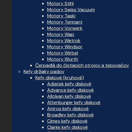
Motory Stihl
Motory Swiss Vacuum
Motory Taski
Motory Tennant
Motory Vorwerk
Motory Wap
Motory Wetrok
Motory Windsor
Motory Wirbel
Motory Wurth
Čerpadlá do čistiacich strojov a tepovačov
Kefy držiaky padov
Kefy diskové (kruhové)
Adiatek kefy diskové
Advance kefy diskové
Allclean kefy diskové
Altenburger kefy diskové
Amros kefy diskové
Broadley kefy diskové
Cimex kefy diskové
Clarke kefy diskové