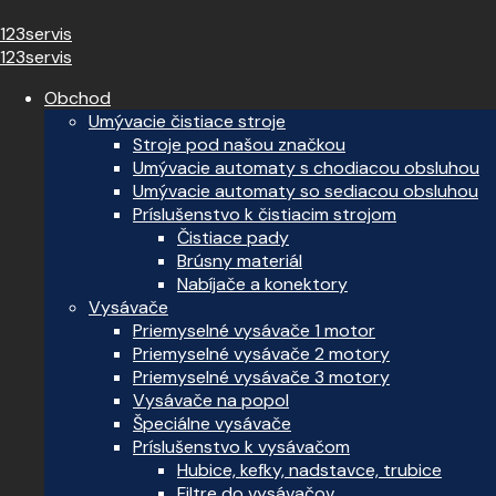
123servis
123servis
Obchod
Umývacie čistiace stroje
Stroje pod našou značkou
Umývacie automaty s chodiacou obsluhou
Umývacie automaty so sediacou obsluhou
Príslušenstvo k čistiacim strojom
Čistiace pady
Brúsny materiál
Nabíjače a konektory
Vysávače
Priemyselné vysávače 1 motor
Priemyselné vysávače 2 motory
Priemyselné vysávače 3 motory
Vysávače na popol
Špeciálne vysávače
Príslušenstvo k vysávačom
Hubice, kefky, nadstavce, trubice
Filtre do vysávačov