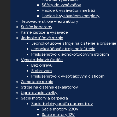
Sáčky do vysávačov
Hadice k vysávačom metráž
Hadice k vysávačom komplety
Tepovacie stroje – extraktory
Sušiče kobercov
Parné čističe a vysávače
Jednokotúčové stroje
Jednokotúčové stroje na čistenie a brúsenie
Jednokotúčové stroje na leštenie
Príslušenstvo k jednokotúčovým strojom
Vysokotlakové čističe
Bez ohrevu
S ohrevom
Príslušenstvo k vysotlakovým čističom
Zametacie stroje
Stroje na čistenie eskalátorov
Upratovacie vozíky
Sacie motory a čerpadlá
Sacie turbíny podľa parametrov
Sacie motory 230V
Sacie motory 12V