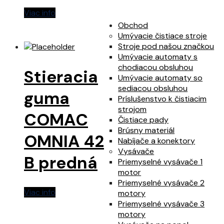
Viac info
Obchod
Umývacie čistiace stroje
Stroje pod našou značkou
Umývacie automaty s
chodiacou obsluhou
Stieracia
Umývacie automaty so
sediacou obsluhou
guma
Príslušenstvo k čistiacim
strojom
COMAC
Čistiace pady
Brúsny materiál
OMNIA 42
Nabíjače a konektory
Vysávače
B predná
Priemyselné vysávače 1
motor
Priemyselné vysávače 2
Viac info
motory
Priemyselné vysávače 3
motory