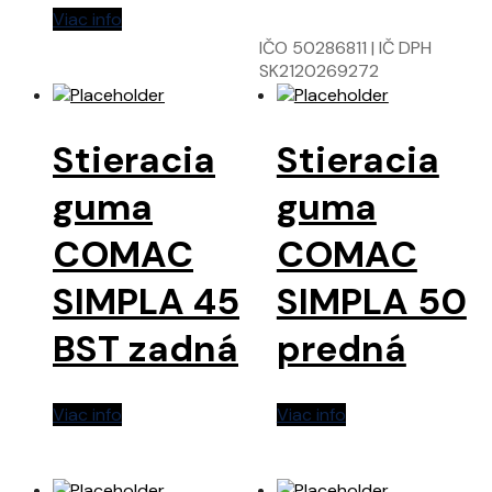
Viac info
IČO 50286811 | IČ DPH
SK2120269272
Stieracia
Stieracia
guma
guma
COMAC
COMAC
SIMPLA 45
SIMPLA 50
BST zadná
predná
Viac info
Viac info