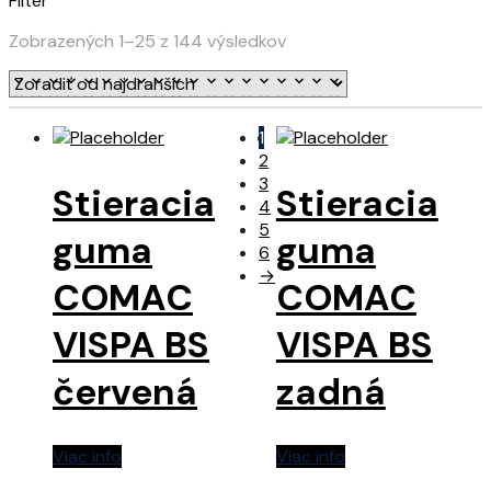
Filter
Zobrazených 1–25 z 144 výsledkov
1
2
3
Stieracia
Stieracia
4
5
guma
guma
6
→
COMAC
COMAC
VISPA BS
VISPA BS
červená
zadná
Viac info
Viac info