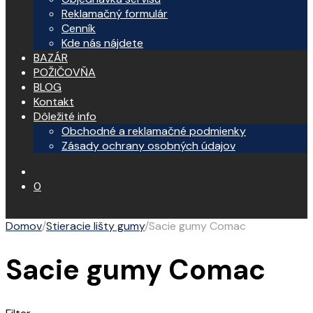
Reklamačný formulár
Cenník
Kde nás nájdete
BAZÁR
POŽIČOVŇA
BLOG
Kontakt
Dôležité info
Obchodné a reklamačné podmienky
Zásady ochrany osobných údajov
0
Domov
/
Stieracie lišty gumy
/
Sacie gumy Comac
Sacie gumy Comac