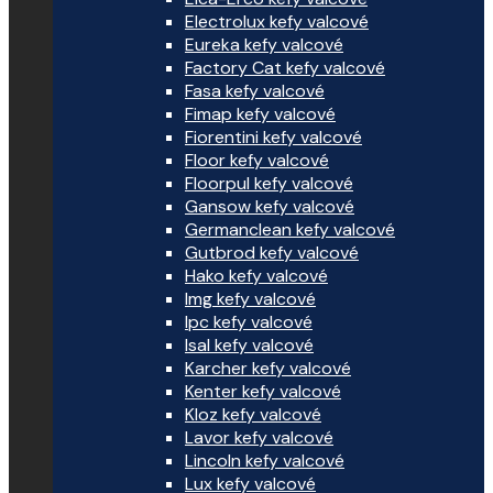
Electrolux kefy valcové
Eureka kefy valcové
Factory Cat kefy valcové
Fasa kefy valcové
Fimap kefy valcové
Fiorentini kefy valcové
Floor kefy valcové
Floorpul kefy valcové
Gansow kefy valcové
Germanclean kefy valcové
Gutbrod kefy valcové
Hako kefy valcové
Img kefy valcové
Ipc kefy valcové
Isal kefy valcové
Karcher kefy valcové
Kenter kefy valcové
Kloz kefy valcové
Lavor kefy valcové
Lincoln kefy valcové
Lux kefy valcové