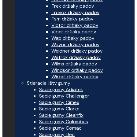
Trek držiaky padov
Truvox držiaky padov
Tsm držiaky padov
Victor držiaky padov
Viper držiaky padov
Wap držiaky padov
Wayne držiaky padov
Weidner držiaky padov
Wetrok držiaky padov
Wilms držiaky padov
Windsor držiaky padov
Wirbel držiaky padov
Stieracie lišty gumy
Sacie gumy Adiatek
Sacie gumy Challenger
Sacie gumy Cimex
Sacie gumy Clarke
Sacie gumy Cleanfix
Sacie gumy Columbus
Sacie gumy Comac
Sacie gumy Dec