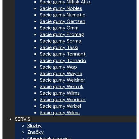
Sacie gumy Nilfisk Alto
Sacie gumy Nobles
Sacie gumy Numatic
Sacie gumy Oertzen
Sacie gumy Omm
Sacie gumy Promag
Sacie gumy Sorma
Sacie gumy Taski
Sacie gumy Tennant
Sacie gumy Tornado
Sacie gumy Wap
Sacie gumy Wayne
Sacie gumy Weidner
Sacie gumy Wetrok
Sacie gumy Wilms
Sacie gumy Windsor
Sacie gumy Wirbel
Sacie gumy Wilms
SERVIS
Služby
Značky
Objednávka servisu