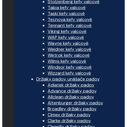
Stolzenberg kefy valcové
Talpa kefy valcové
Taski kefy valcové
Tecnova kefy valcové
Tennant kefy valcové
Viking kefy valcové
WAP kefy valcové
Wayne kefy valcové
Weidner kefy valcové
Wetrok kefy valcové
Wilms kefy valcové
Windsor kefy valcové
Wizzard kefy valcové
Držiaky padov, unášače padov
Adiatek držiaky padov
Advance držiaky padov
Allclean držiaky padov
Altenburger držiaky padov
Broadley držiaky padov
Cimex držiaky padov
Clarke držiaky padov
Cleanfix držiaky padov