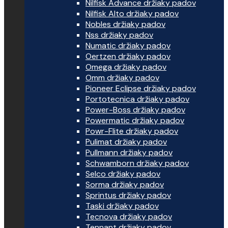
Nilfisk Advance držiaky padov
Nilfisk Alto držiaky padov
Nobles držiaky padov
Nss držiaky padov
Numatic držiaky padov
Oertzen držiaky padov
Omega držiaky padov
Omm držiaky padov
Pioneer Eclipse držiaky padov
Portotecnica držiaky padov
Power-Boss držiaky padov
Powermatic držiaky padov
Powr-Flite držiaky padov
Pulimat držiaky padov
Pullmann držiaky padov
Schwamborn držiaky padov
Selco držiaky padov
Sorma držiaky padov
Sprintus držiaky padov
Taski držiaky padov
Tecnova držiaky padov
Tennant držiaky padov