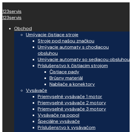
123servis
123servis
Obchod
Umývacie čistiace stroje
Stroje pod našou značkou
Umývacie automaty s chodiacou
obsluhou
Umývacie automaty so sediacou obsluhou
Príslušenstvo k čistiacim strojom
Čistiace pady
Brúsny materiál
Nabíjače a konektory
Vysávače
Priemyselné vysávače 1 motor
Priemyselné vysávače 2 motory
Priemyselné vysávače 3 motory
Vysávače na popol
Špeciálne vysávače
Príslušenstvo k vysávačom