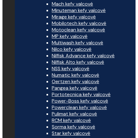
Mach kefy valcové
Minuteman kefy valcové
Mirage kefy valcové
Mobilotech kefy valcové
Motoclean kefy valcové
MP kefy valcové
Multiwash kefy valcové
Nilco kefy valcové
Nilfisk Advance kefy valcové
Nilfisk Alto kefy valcové
NSS kefy valcové
Numatic kefy valcové
Oertzen kefy valcové
Pangea kefy valcové
Portotecnica kefy valcové
Power-Boss kefy valcové
Powerclean kefy valcové
Pulimat kefy valcové
RCM kefy valcové
Sorma kefy valcové
Star kefy valcové