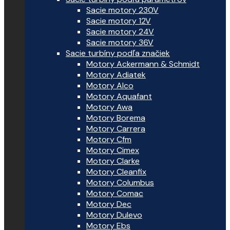
Sacie motory 230V
Sacie motory 12V
Sacie motory 24V
Sacie motory 36V
Sacie turbíny podľa značiek
Motory Ackermann & Schmidt
Motory Adiatek
Motory Alco
Motory Aquafant
Motory Awa
Motory Borema
Motory Carrera
Motory Cfm
Motory Cimex
Motory Clarke
Motory Cleanfix
Motory Columbus
Motory Comac
Motory Dec
Motory Dulevo
Motory Ebs