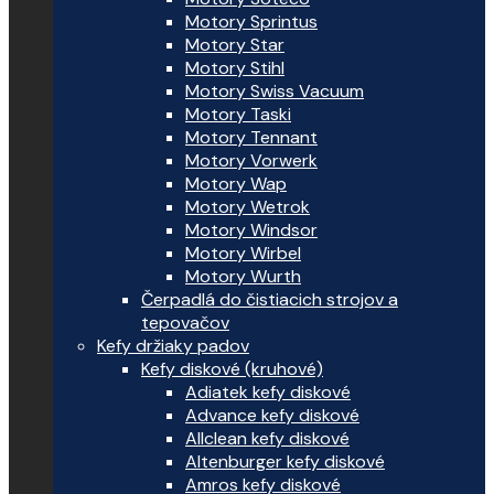
Motory Sprintus
Motory Star
Motory Stihl
Motory Swiss Vacuum
Motory Taski
Motory Tennant
Motory Vorwerk
Motory Wap
Motory Wetrok
Motory Windsor
Motory Wirbel
Motory Wurth
Čerpadlá do čistiacich strojov a
tepovačov
Kefy držiaky padov
Kefy diskové (kruhové)
Adiatek kefy diskové
Advance kefy diskové
Allclean kefy diskové
Altenburger kefy diskové
Amros kefy diskové