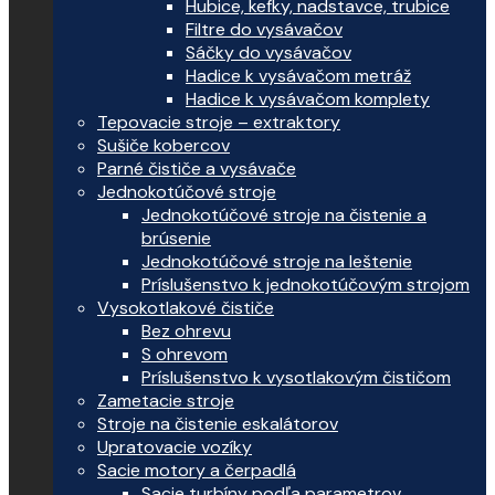
Hubice, kefky, nadstavce, trubice
Filtre do vysávačov
Sáčky do vysávačov
Hadice k vysávačom metráž
Hadice k vysávačom komplety
Tepovacie stroje – extraktory
Sušiče kobercov
Parné čističe a vysávače
Jednokotúčové stroje
Jednokotúčové stroje na čistenie a
brúsenie
Jednokotúčové stroje na leštenie
Príslušenstvo k jednokotúčovým strojom
Vysokotlakové čističe
Bez ohrevu
S ohrevom
Príslušenstvo k vysotlakovým čističom
Zametacie stroje
Stroje na čistenie eskalátorov
Upratovacie vozíky
Sacie motory a čerpadlá
Sacie turbíny podľa parametrov