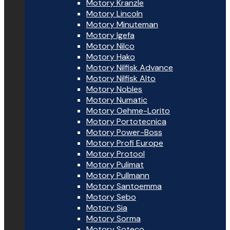
Motory Kranzle
Motory Lincoln
Motory Minuteman
Motory Igefa
Motory Nilco
Motory Hako
Motory Nilfisk Advance
Motory Nilfisk Alto
Motory Nobles
Motory Numatic
Motory Oehme-Lorito
Motory Portotecnica
Motory Power-Boss
Motory Profi Europe
Motory Protool
Motory Pulimat
Motory Pullmann
Motory Santoemma
Motory Sebo
Motory Sia
Motory Sorma
Motory Soteco