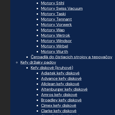
Motory Stihl
Motory Swiss Vacuum
Motory Taski
Motory Tennant
Motory Vorwerk
Motory Wap
Motory Wetrok
Motory Windsor
Motory Wirbel
Motory Wurth
Čerpadlá do čistiacich strojov a tepovačov
Kefy držiaky padov
Kefy diskové (kruhové)
Adiatek kefy diskové
Advance kefy diskové
Allclean kefy diskové
Altenburger kefy diskové
Amros kefy diskové
Broadley kefy diskové
Cimex kefy diskové
Clarke kefy diskové