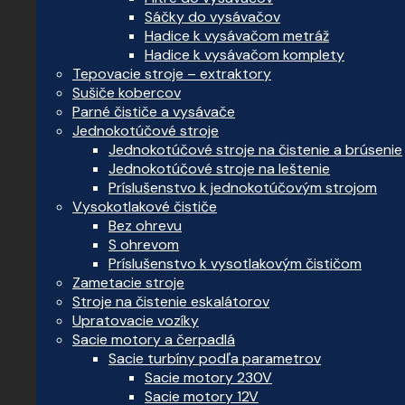
Sáčky do vysávačov
Hadice k vysávačom metráž
Hadice k vysávačom komplety
Tepovacie stroje – extraktory
Sušiče kobercov
Parné čističe a vysávače
Jednokotúčové stroje
Jednokotúčové stroje na čistenie a brúsenie
Jednokotúčové stroje na leštenie
Príslušenstvo k jednokotúčovým strojom
Vysokotlakové čističe
Bez ohrevu
S ohrevom
Príslušenstvo k vysotlakovým čističom
Zametacie stroje
Stroje na čistenie eskalátorov
Upratovacie vozíky
Sacie motory a čerpadlá
Sacie turbíny podľa parametrov
Sacie motory 230V
Sacie motory 12V