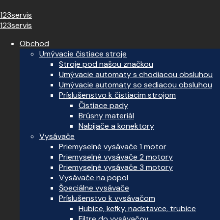
123servis
123servis
Obchod
Umývacie čistiace stroje
Stroje pod našou značkou
Umývacie automaty s chodiacou obsluhou
Umývacie automaty so sediacou obsluhou
Príslušenstvo k čistiacim strojom
Čistiace pady
Brúsny materiál
Nabíjače a konektory
Vysávače
Priemyselné vysávače 1 motor
Priemyselné vysávače 2 motory
Priemyselné vysávače 3 motory
Vysávače na popol
Špeciálne vysávače
Príslušenstvo k vysávačom
Hubice, kefky, nadstavce, trubice
Filtre do vysávačov