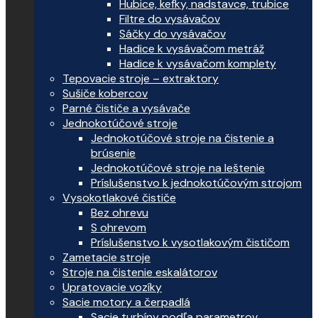
Hubice, kefky, nadstavce, trubice
Filtre do vysávačov
Sáčky do vysávačov
Hadice k vysávačom metráž
Hadice k vysávačom komplety
Tepovacie stroje – extraktory
Sušiče kobercov
Parné čističe a vysávače
Jednokotúčové stroje
Jednokotúčové stroje na čistenie a
brúsenie
Jednokotúčové stroje na leštenie
Príslušenstvo k jednokotúčovým strojom
Vysokotlakové čističe
Bez ohrevu
S ohrevom
Príslušenstvo k vysotlakovým čističom
Zametacie stroje
Stroje na čistenie eskalátorov
Upratovacie vozíky
Sacie motory a čerpadlá
Sacie turbíny podľa parametrov