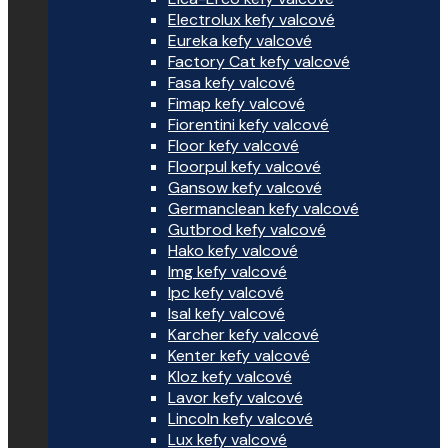
Electrolux kefy valcové
Eureka kefy valcové
Factory Cat kefy valcové
Fasa kefy valcové
Fimap kefy valcové
Fiorentini kefy valcové
Floor kefy valcové
Floorpul kefy valcové
Gansow kefy valcové
Germanclean kefy valcové
Gutbrod kefy valcové
Hako kefy valcové
Img kefy valcové
Ipc kefy valcové
Isal kefy valcové
Karcher kefy valcové
Kenter kefy valcové
Kloz kefy valcové
Lavor kefy valcové
Lincoln kefy valcové
Lux kefy valcové