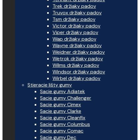
Trek držiaky padov
Truvox držiaky padov
Tsm držiaky padov
Victor držiaky padov
Viper držiaky padov
Wap držiaky padov
Wayne držiaky padov
Weidner držiaky padov
Wetrok držiaky padov
Wilms držiaky padov
Windsor držiaky padov
Wirbel držiaky padov
Stieracie lišty gumy
Sacie gumy Adiatek
Sacie gumy Challenger
Sacie gumy Cimex
Sacie gumy Clarke
Sacie gumy Cleanfix
Sacie gumy Columbus
Sacie gumy Comac
Sacie gumy Dec