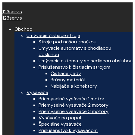
123servis
123servis
Obchod
Umývacie čistiace stroje
Stroje pod našou značkou
Umývacie automaty s chodiacou
obsluhou
Umývacie automaty so sediacou obsluhou
Príslušenstvo k čistiacim strojom
Čistiace pady
Brúsny materiál
Nabíjače a konektory
Vysávače
Priemyselné vysávače 1 motor
Priemyselné vysávače 2 motory
Priemyselné vysávače 3 motory
Vysávače na popol
Špeciálne vysávače
Príslušenstvo k vysávačom