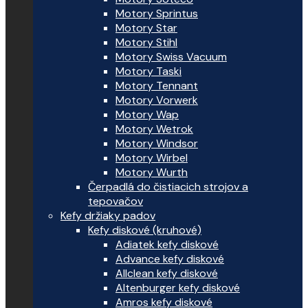
Motory Sprintus
Motory Star
Motory Stihl
Motory Swiss Vacuum
Motory Taski
Motory Tennant
Motory Vorwerk
Motory Wap
Motory Wetrok
Motory Windsor
Motory Wirbel
Motory Wurth
Čerpadlá do čistiacich strojov a
tepovačov
Kefy držiaky padov
Kefy diskové (kruhové)
Adiatek kefy diskové
Advance kefy diskové
Allclean kefy diskové
Altenburger kefy diskové
Amros kefy diskové