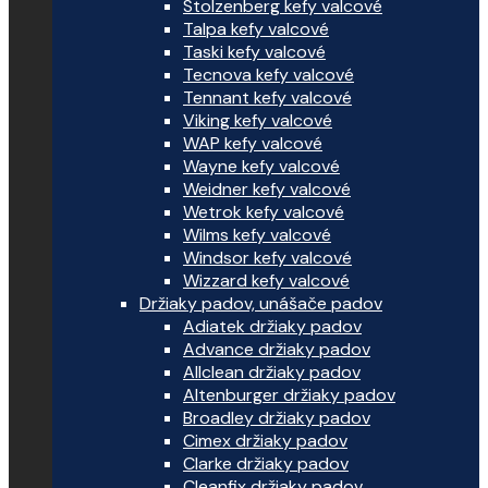
Stolzenberg kefy valcové
Talpa kefy valcové
Taski kefy valcové
Tecnova kefy valcové
Tennant kefy valcové
Viking kefy valcové
WAP kefy valcové
Wayne kefy valcové
Weidner kefy valcové
Wetrok kefy valcové
Wilms kefy valcové
Windsor kefy valcové
Wizzard kefy valcové
Držiaky padov, unášače padov
Adiatek držiaky padov
Advance držiaky padov
Allclean držiaky padov
Altenburger držiaky padov
Broadley držiaky padov
Cimex držiaky padov
Clarke držiaky padov
Cleanfix držiaky padov