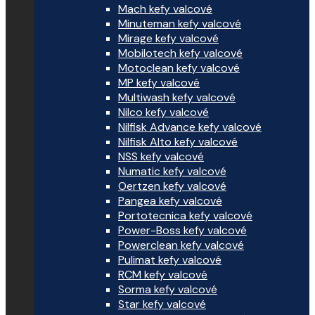
Mach kefy valcové
Minuteman kefy valcové
Mirage kefy valcové
Mobilotech kefy valcové
Motoclean kefy valcové
MP kefy valcové
Multiwash kefy valcové
Nilco kefy valcové
Nilfisk Advance kefy valcové
Nilfisk Alto kefy valcové
NSS kefy valcové
Numatic kefy valcové
Oertzen kefy valcové
Pangea kefy valcové
Portotecnica kefy valcové
Power-Boss kefy valcové
Powerclean kefy valcové
Pulimat kefy valcové
RCM kefy valcové
Sorma kefy valcové
Star kefy valcové