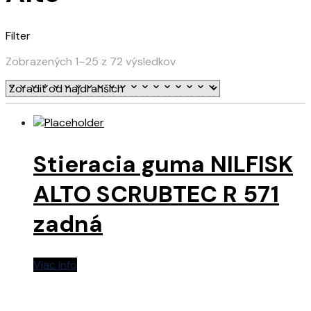
Filter
Zobrazených 1–25 z 72 výsledkov
Stieracia guma NILFISK
ALTO SCRUBTEC R 571
zadná
Viac info