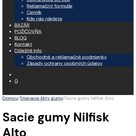
Reklamačný formulár
Cenník
Kde nás nájdete
BAZÁR
POŽIČOVŇA
BLOG
Kontakt
Dôležité info
Obchodné a reklamačné podmienky
Zásady ochrany osobných údajov
0
Domov
/
Stieracie lišty gumy
/
Sacie gumy Nilfisk Alto
Sacie gumy Nilfisk
Alto