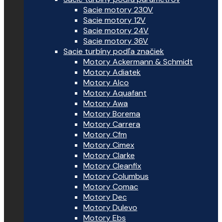
Sacie motory 230V
Sacie motory 12V
Sacie motory 24V
Sacie motory 36V
Sacie turbíny podľa značiek
Motory Ackermann & Schmidt
Motory Adiatek
Motory Alco
Motory Aquafant
Motory Awa
Motory Borema
Motory Carrera
Motory Cfm
Motory Cimex
Motory Clarke
Motory Cleanfix
Motory Columbus
Motory Comac
Motory Dec
Motory Dulevo
Motory Ebs