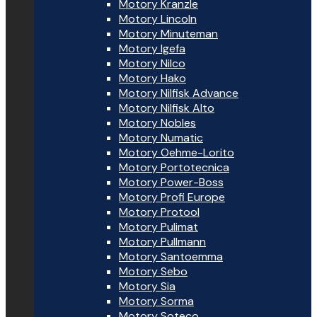
Motory Kranzle
Motory Lincoln
Motory Minuteman
Motory Igefa
Motory Nilco
Motory Hako
Motory Nilfisk Advance
Motory Nilfisk Alto
Motory Nobles
Motory Numatic
Motory Oehme-Lorito
Motory Portotecnica
Motory Power-Boss
Motory Profi Europe
Motory Protool
Motory Pulimat
Motory Pullmann
Motory Santoemma
Motory Sebo
Motory Sia
Motory Sorma
Motory Soteco