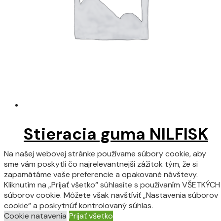
Stieracia guma NILFISK
ALTO SCRUBTEC 770 S
Na našej webovej stránke používame súbory cookie, aby
sme vám poskytli čo najrelevantnejší zážitok tým, že si
predná
zapamätáme vaše preferencie a opakované návštevy.
Kliknutím na „Prijať všetko“ súhlasíte s používaním VŠETKÝCH
súborov cookie. Môžete však navštíviť „Nastavenia súborov
cookie“ a poskytnúť kontrolovaný súhlas.
Viac info
Cookie natavenia
Prijať všetko