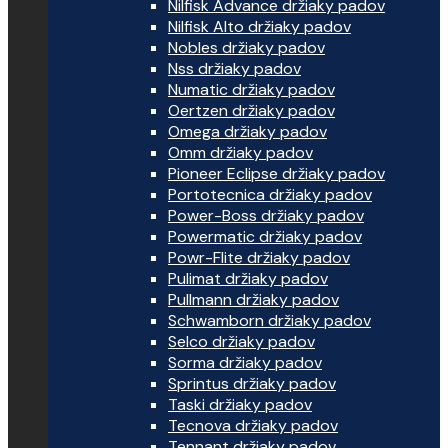
Nilfisk Advance držiaky padov
Nilfisk Alto držiaky padov
Nobles držiaky padov
Nss držiaky padov
Numatic držiaky padov
Oertzen držiaky padov
Omega držiaky padov
Omm držiaky padov
Pioneer Eclipse držiaky padov
Portotecnica držiaky padov
Power-Boss držiaky padov
Powermatic držiaky padov
Powr-Flite držiaky padov
Pulimat držiaky padov
Pullmann držiaky padov
Schwamborn držiaky padov
Selco držiaky padov
Sorma držiaky padov
Sprintus držiaky padov
Taski držiaky padov
Tecnova držiaky padov
Tennant držiaky padov