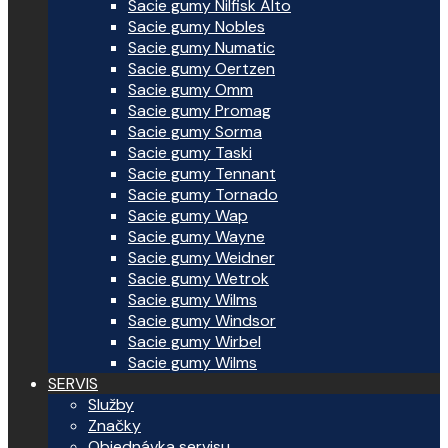
Sacie gumy Nilfisk Alto
Sacie gumy Nobles
Sacie gumy Numatic
Sacie gumy Oertzen
Sacie gumy Omm
Sacie gumy Promag
Sacie gumy Sorma
Sacie gumy Taski
Sacie gumy Tennant
Sacie gumy Tornado
Sacie gumy Wap
Sacie gumy Wayne
Sacie gumy Weidner
Sacie gumy Wetrok
Sacie gumy Wilms
Sacie gumy Windsor
Sacie gumy Wirbel
Sacie gumy Wilms
SERVIS
Služby
Značky
Objednávka servisu