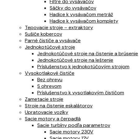
Filtre do vysávačov
Sáčky do vysávačov
Hadice k vysávačom metráž
Hadice k vysávačom komplety
Tepovacie stroje – extraktory
Sušiče kobercov
Parné čističe a vysávače
Jednokotúčové stroje
Jednokotúčové stroje na čistenie a brúsenie
Jednokotúčové stroje na leštenie
Príslušenstvo k jednokotúčovým strojom
Vysokotlakové čističe
Bez ohrevu
S ohrevom
Príslušenstvo k vysotlakovým čističom
Zametacie stroje
Stroje na čistenie eskalátorov
Upratovacie vozíky
Sacie motory a čerpadlá
Sacie turbíny podľa parametrov
Sacie motory 230V
Sacie motory 12V