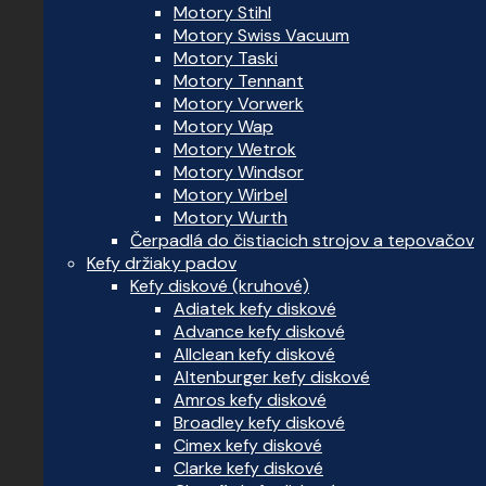
Motory Stihl
Motory Swiss Vacuum
Motory Taski
Motory Tennant
Motory Vorwerk
Motory Wap
Motory Wetrok
Motory Windsor
Motory Wirbel
Motory Wurth
Čerpadlá do čistiacich strojov a tepovačov
Kefy držiaky padov
Kefy diskové (kruhové)
Adiatek kefy diskové
Advance kefy diskové
Allclean kefy diskové
Altenburger kefy diskové
Amros kefy diskové
Broadley kefy diskové
Cimex kefy diskové
Clarke kefy diskové