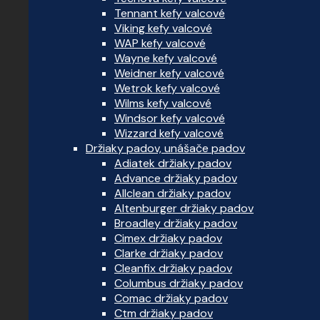
Tennant kefy valcové
Viking kefy valcové
WAP kefy valcové
Wayne kefy valcové
Weidner kefy valcové
Wetrok kefy valcové
Wilms kefy valcové
Windsor kefy valcové
Wizzard kefy valcové
Držiaky padov, unášače padov
Adiatek držiaky padov
Advance držiaky padov
Allclean držiaky padov
Altenburger držiaky padov
Broadley držiaky padov
Cimex držiaky padov
Clarke držiaky padov
Cleanfix držiaky padov
Columbus držiaky padov
Comac držiaky padov
Ctm držiaky padov