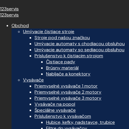
123servis
123servis
Obchod
Umývacie čistiace stroje
Stroje pod našou značkou
Umývacie automaty s chodiacou obsluhou
Umývacie automaty so sediacou obsluhou
Príslušenstvo k čistiacim strojom
Čistiace pady
Brúsny materiál
Nabíjače a konektory
Vysávače
Priemyselné vysávače 1 motor
Priemyselné vysávače 2 motory
Priemyselné vysávače 3 motory
Vysávače na popol
Špeciálne vysávače
Príslušenstvo k vysávačom
Hubice, kefky, nadstavce, trubice
Filtre do vysávačov