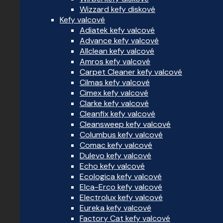
Wizzard kefy diskové
Kefy valcové
Adiatek kefy valcové
Advance kefy valcové
Allclean kefy valcové
Amros kefy valcové
Carpet Cleaner kefy valcové
Cilmas kefy valcové
Cimex kefy valcové
Clarke kefy valcové
Cleanfix kefy valcové
Cleansweep kefy valcové
Columbus kefy valcové
Comac kefy valcové
Dulevo kefy valcové
Echo kefy valcové
Ecologica kefy valcové
Elca-Erco kefy valcové
Electrolux kefy valcové
Eureka kefy valcové
Factory Cat kefy valcové