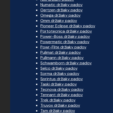
Numatic držiaky padov
Oertzen držiaky padov
Omega držiaky padov
Omm držiaky padov
Pioneer Eclipse držiaky padov
Portotecnica držiaky padov
Power-Boss držiaky padov
Powermatic držiaky padov
Powr-Flite držiaky padov
Pulimat držiaky padov
Pullmann držiaky padov
Schwamborn držiaky padov
Selco držiaky padov
Sorma držiaky padov
Sprintus držiaky padov
Taski držiaky padov
Tecnova držiaky padov
Tennant držiaky padov
Trek držiaky padov
Truvox držiaky padov
Tsm držiaky padov