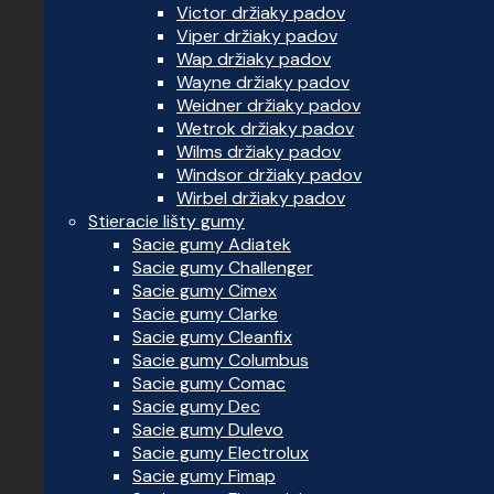
Victor držiaky padov
Viper držiaky padov
Wap držiaky padov
Wayne držiaky padov
Weidner držiaky padov
Wetrok držiaky padov
Wilms držiaky padov
Windsor držiaky padov
Wirbel držiaky padov
Stieracie lišty gumy
Sacie gumy Adiatek
Sacie gumy Challenger
Sacie gumy Cimex
Sacie gumy Clarke
Sacie gumy Cleanfix
Sacie gumy Columbus
Sacie gumy Comac
Sacie gumy Dec
Sacie gumy Dulevo
Sacie gumy Electrolux
Sacie gumy Fimap