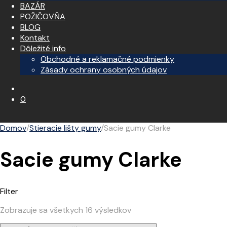
BAZÁR
POŽIČOVŇA
BLOG
Kontakt
Dôležité info
Obchodné a reklamačné podmienky
Zásady ochrany osobných údajov
0
Domov
/
Stieracie lišty gumy
/
Sacie gumy Clarke
Sacie gumy Clarke
Filter
Zobrazuje sa všetkych 16 výsledkov