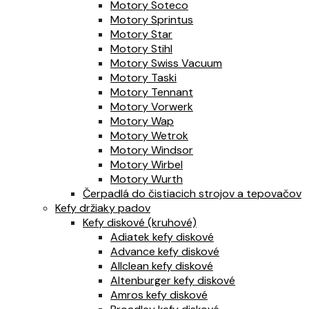
Motory Soteco
Motory Sprintus
Motory Star
Motory Stihl
Motory Swiss Vacuum
Motory Taski
Motory Tennant
Motory Vorwerk
Motory Wap
Motory Wetrok
Motory Windsor
Motory Wirbel
Motory Wurth
Čerpadlá do čistiacich strojov a tepovačov
Kefy držiaky padov
Kefy diskové (kruhové)
Adiatek kefy diskové
Advance kefy diskové
Allclean kefy diskové
Altenburger kefy diskové
Amros kefy diskové