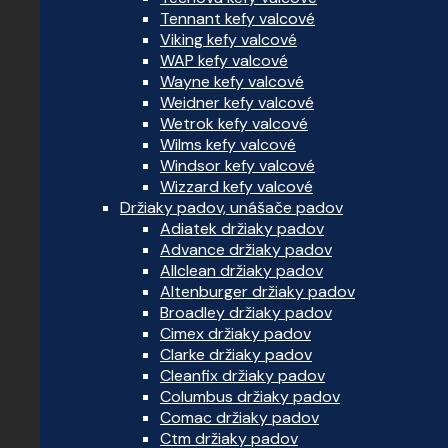
Tennant kefy valcové
Viking kefy valcové
WAP kefy valcové
Wayne kefy valcové
Weidner kefy valcové
Wetrok kefy valcové
Wilms kefy valcové
Windsor kefy valcové
Wizzard kefy valcové
Držiaky padov, unášače padov
Adiatek držiaky padov
Advance držiaky padov
Allclean držiaky padov
Altenburger držiaky padov
Broadley držiaky padov
Cimex držiaky padov
Clarke držiaky padov
Cleanfix držiaky padov
Columbus držiaky padov
Comac držiaky padov
Ctm držiaky padov