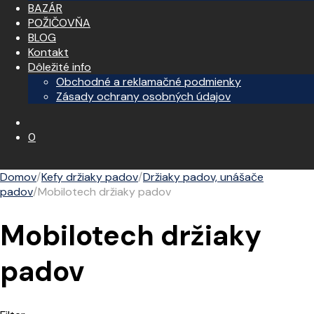
BAZÁR
POŽIČOVŇA
BLOG
Kontakt
Dôležité info
Obchodné a reklamačné podmienky
Zásady ochrany osobných údajov
0
Domov
/
Kefy držiaky padov
/
Držiaky padov, unášače
padov
/
Mobilotech držiaky padov
Mobilotech držiaky
padov