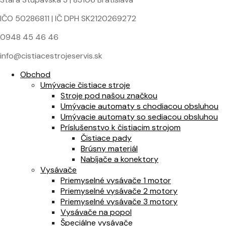
IČO 50286811 | IČ DPH SK2120269272
0948 45 46 46
info@cistiacestrojeservis.sk
Obchod
Umývacie čistiace stroje
Stroje pod našou značkou
Umývacie automaty s chodiacou obsluhou
Umývacie automaty so sediacou obsluhou
Príslušenstvo k čistiacim strojom
Čistiace pady
Brúsny materiál
Nabíjače a konektory
Vysávače
Priemyselné vysávače 1 motor
Priemyselné vysávače 2 motory
Priemyselné vysávače 3 motory
Vysávače na popol
Špeciálne vysávače