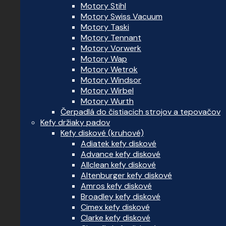
Motory Stihl
Motory Swiss Vacuum
Motory Taski
Motory Tennant
Motory Vorwerk
Motory Wap
Motory Wetrok
Motory Windsor
Motory Wirbel
Motory Wurth
Čerpadlá do čistiacich strojov a tepovačov
Kefy držiaky padov
Kefy diskové (kruhové)
Adiatek kefy diskové
Advance kefy diskové
Allclean kefy diskové
Altenburger kefy diskové
Amros kefy diskové
Broadley kefy diskové
Cimex kefy diskové
Clarke kefy diskové