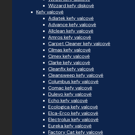
Wizzard kefy diskové
Kefy valcové
Adiatek kefy valcové
Advance kefy valcové
Allclean kefy valcové
Amros kefy valcové
Carpet Cleaner kefy valcové
Cilmas kefy valcové
Cimex kefy valcové
Clarke kefy valcové
Cleanfix kefy valcové
Cleansweep kefy valcové
Columbus kefy valcové
Comac kefy valcové
Dulevo kefy valcové
Echo kefy valcové
Ecologica kefy valcové
Elca-Erco kefy valcové
Electrolux kefy valcové
Eureka kefy valcové
Factory Cat kefy valcové