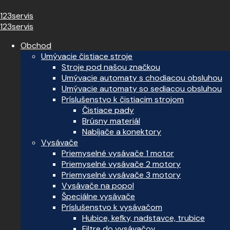
123servis
123servis
Obchod
Umývacie čistiace stroje
Stroje pod našou značkou
Umývacie automaty s chodiacou obsluhou
Umývacie automaty so sediacou obsluhou
Príslušenstvo k čistiacim strojom
Čistiace pady
Brúsny materiál
Nabíjače a konektory
Vysávače
Priemyselné vysávače 1 motor
Priemyselné vysávače 2 motory
Priemyselné vysávače 3 motory
Vysávače na popol
Špeciálne vysávače
Príslušenstvo k vysávačom
Hubice, kefky, nadstavce, trubice
Filtre do vysávačov