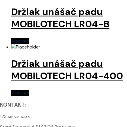
Držiak unášač padu
MOBILOTECH LR04-B
Viac info
Držiak unášač padu
MOBILOTECH LR04-400
Viac info
KONTAKT:
123 servis s.r.o.
Stará Stupavská 3 | 83106 Bratislava