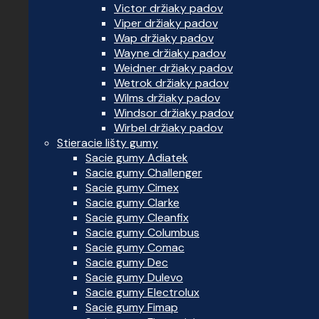
Victor držiaky padov
Viper držiaky padov
Wap držiaky padov
Wayne držiaky padov
Weidner držiaky padov
Wetrok držiaky padov
Wilms držiaky padov
Windsor držiaky padov
Wirbel držiaky padov
Stieracie lišty gumy
Sacie gumy Adiatek
Sacie gumy Challenger
Sacie gumy Cimex
Sacie gumy Clarke
Sacie gumy Cleanfix
Sacie gumy Columbus
Sacie gumy Comac
Sacie gumy Dec
Sacie gumy Dulevo
Sacie gumy Electrolux
Sacie gumy Fimap