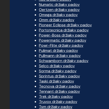
Numatic držiaky padov
Oertzen držiaky padov
Omega držiaky padov
Omm držiaky padov
Pioneer Eclipse držiaky padov
Portotecnica držiaky padov
Power-Boss držiaky padov
Powermatic držiaky padov
Powr-Flite držiaky padov
Pulimat držiaky padov
Pullmann držiaky padov
Schwamborn držiaky padov
Selco držiaky padov
Sorma držiaky padov
Sprintus držiaky padov
Taski držiaky padov
Tecnova držiaky padov
Tennant držiaky padov
Trek držiaky padov
Truvox držiaky padov
Tsm držiaky padov