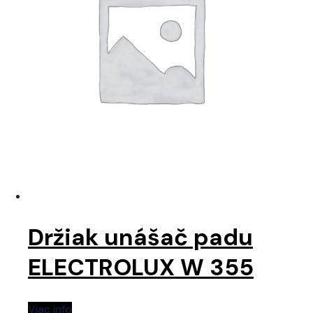
Držiak unášač padu
ELECTROLUX W 355
Viac info