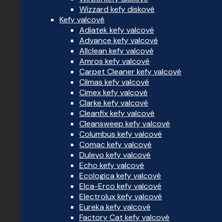
Wizzard kefy diskové
Kefy valcové
Adiatek kefy valcové
Advance kefy valcové
Allclean kefy valcové
Amros kefy valcové
Carpet Cleaner kefy valcové
Cilmas kefy valcové
Cimex kefy valcové
Clarke kefy valcové
Cleanfix kefy valcové
Cleansweep kefy valcové
Columbus kefy valcové
Comac kefy valcové
Dulevo kefy valcové
Echo kefy valcové
Ecologica kefy valcové
Elca-Erco kefy valcové
Electrolux kefy valcové
Eureka kefy valcové
Factory Cat kefy valcové