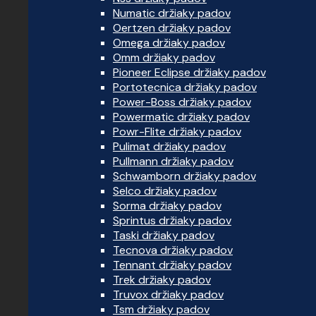
Numatic držiaky padov
Oertzen držiaky padov
Omega držiaky padov
Omm držiaky padov
Pioneer Eclipse držiaky padov
Portotecnica držiaky padov
Power-Boss držiaky padov
Powermatic držiaky padov
Powr-Flite držiaky padov
Pulimat držiaky padov
Pullmann držiaky padov
Schwamborn držiaky padov
Selco držiaky padov
Sorma držiaky padov
Sprintus držiaky padov
Taski držiaky padov
Tecnova držiaky padov
Tennant držiaky padov
Trek držiaky padov
Truvox držiaky padov
Tsm držiaky padov