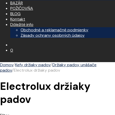
BAZÁR
POŽIČOVŇA
BLOG
Kontakt
Dôležité info
Obchodné a reklamačné podmienky
Zásady ochrany osobných údajov
0
Domov
/
Kefy držiaky padov
/
Držiaky padov, unášače
padov
/
Electrolux držiaky padov
Electrolux držiaky
padov