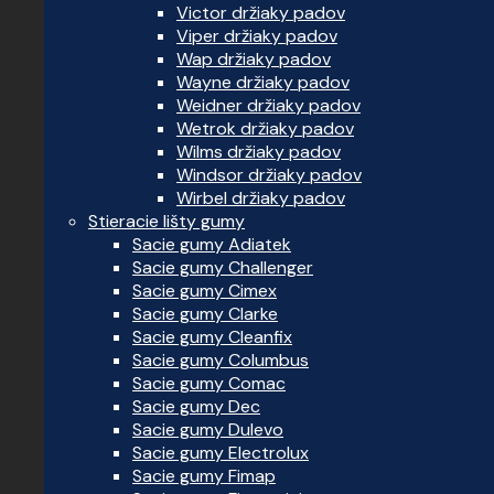
Victor držiaky padov
Viper držiaky padov
Wap držiaky padov
Wayne držiaky padov
Weidner držiaky padov
Wetrok držiaky padov
Wilms držiaky padov
Windsor držiaky padov
Wirbel držiaky padov
Stieracie lišty gumy
Sacie gumy Adiatek
Sacie gumy Challenger
Sacie gumy Cimex
Sacie gumy Clarke
Sacie gumy Cleanfix
Sacie gumy Columbus
Sacie gumy Comac
Sacie gumy Dec
Sacie gumy Dulevo
Sacie gumy Electrolux
Sacie gumy Fimap