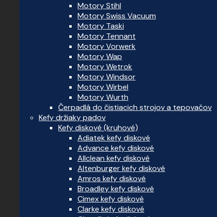
Motory Stihl
Motory Swiss Vacuum
Motory Taski
Motory Tennant
Motory Vorwerk
Motory Wap
Motory Wetrok
Motory Windsor
Motory Wirbel
Motory Wurth
Čerpadlá do čistiacich strojov a tepovačov
Kefy držiaky padov
Kefy diskové (kruhové)
Adiatek kefy diskové
Advance kefy diskové
Allclean kefy diskové
Altenburger kefy diskové
Amros kefy diskové
Broadley kefy diskové
Cimex kefy diskové
Clarke kefy diskové