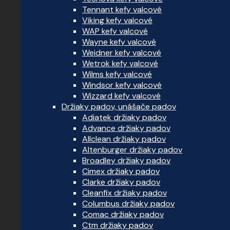
Tennant kefy valcové
Viking kefy valcové
WAP kefy valcové
Wayne kefy valcové
Weidner kefy valcové
Wetrok kefy valcové
Wilms kefy valcové
Windsor kefy valcové
Wizzard kefy valcové
Držiaky padov, unášače padov
Adiatek držiaky padov
Advance držiaky padov
Allclean držiaky padov
Altenburger držiaky padov
Broadley držiaky padov
Cimex držiaky padov
Clarke držiaky padov
Cleanfix držiaky padov
Columbus držiaky padov
Comac držiaky padov
Ctm držiaky padov