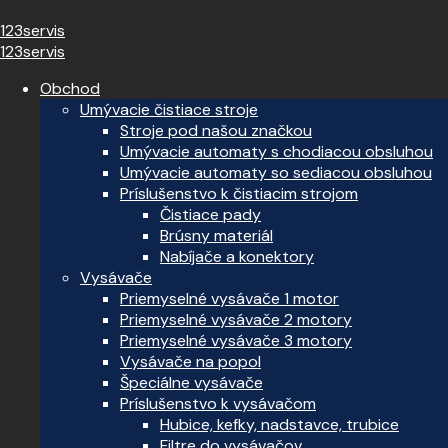
123servis
123servis
Obchod
Umývacie čistiace stroje
Stroje pod našou značkou
Umývacie automaty s chodiacou obsluhou
Umývacie automaty so sediacou obsluhou
Príslušenstvo k čistiacim strojom
Čistiace pady
Brúsny materiál
Nabíjače a konektory
Vysávače
Priemyselné vysávače 1 motor
Priemyselné vysávače 2 motory
Priemyselné vysávače 3 motory
Vysávače na popol
Špeciálne vysávače
Príslušenstvo k vysávačom
Hubice, kefky, nadstavce, trubice
Filtre do vysávačov