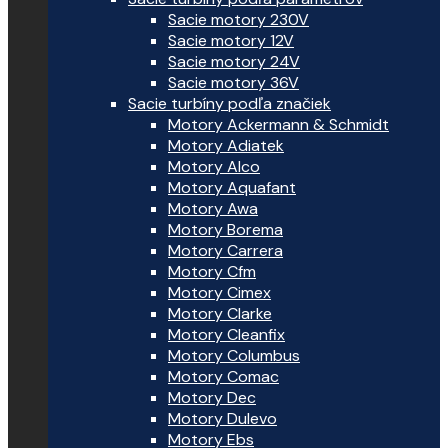
Sacie motory 230V
Sacie motory 12V
Sacie motory 24V
Sacie motory 36V
Sacie turbíny podľa značiek
Motory Ackermann & Schmidt
Motory Adiatek
Motory Alco
Motory Aquafant
Motory Awa
Motory Borema
Motory Carrera
Motory Cfm
Motory Cimex
Motory Clarke
Motory Cleanfix
Motory Columbus
Motory Comac
Motory Dec
Motory Dulevo
Motory Ebs