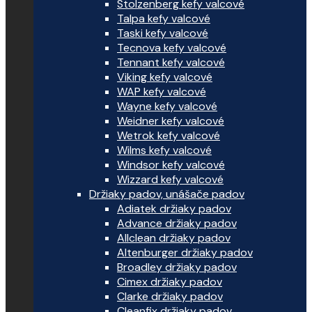
Stolzenberg kefy valcové
Talpa kefy valcové
Taski kefy valcové
Tecnova kefy valcové
Tennant kefy valcové
Viking kefy valcové
WAP kefy valcové
Wayne kefy valcové
Weidner kefy valcové
Wetrok kefy valcové
Wilms kefy valcové
Windsor kefy valcové
Wizzard kefy valcové
Držiaky padov, unášače padov
Adiatek držiaky padov
Advance držiaky padov
Allclean držiaky padov
Altenburger držiaky padov
Broadley držiaky padov
Cimex držiaky padov
Clarke držiaky padov
Cleanfix držiaky padov