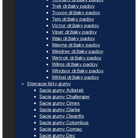
Trek držiaky padov
Truvox držiaky padov
Tsm držiaky padov
Victor držiaky padov
Viper držiaky padov
Wap držiaky padov
Wayne držiaky padov
Weidner držiaky padov
Wetrok držiaky padov
Wilms držiaky padov
Windsor držiaky padov
Wirbel držiaky padov
Stieracie lišty gumy
Sacie gumy Adiatek
Sacie gumy Challenger
Sacie gumy Cimex
Sacie gumy Clarke
Sacie gumy Cleanfix
Sacie gumy Columbus
Sacie gumy Comac
Sacie gumy Dec