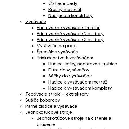
Čistiace pady
Brúsny materiál
Nabíjače a konektory
Vysávače
Priemyselné vysávače 1 motor
Priemyselné vysávače 2 motory
Priemyselné vysávače 3 motory
Vysávače na popol
Špeciálne vysávače
Príslušenstvo k vysávačom
Hubice, kefky, nadstavce, trubice
Filtre do vysávačov
Sáčky do vysávačov
Hadice k vysávačom metráž
Hadice k vysávačom komplety
Tepovacie stroje – extraktory
Sušiče kobercov
Parné čističe a vysávače
Jednokotúčové stroje
Jednokotúčové stroje na čistenie a
brúsenie