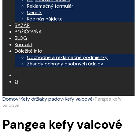
Reklamačný formulár
Cenník
Kde nás nájdete
BAZÁR
POŽIČOVŇA
BLOG
Kontakt
Dôležité info
Obchodné a reklamačné podmienky
Zásady ochrany osobných údajov
0
Domov
/
Kefy držiaky padov
/
Kefy valcové
/
Pangea kefy
valcové
Pangea kefy valcové