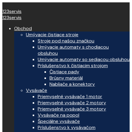
123servis
123servis
Obchod
Umývacie čistiace stroje
Stroje pod našou značkou
Umývacie automaty s chodiacou
obsluhou
Umývacie automaty so sediacou obsluhou
Príslušenstvo k čistiacim strojom
Čistiace pady
Brúsny materiál
Nabíjače a konektory
Vysávače
Priemyselné vysávače 1 motor
Priemyselné vysávače 2 motory
Priemyselné vysávače 3 motory
Vysávače na popol
Špeciálne vysávače
Príslušenstvo k vysávačom