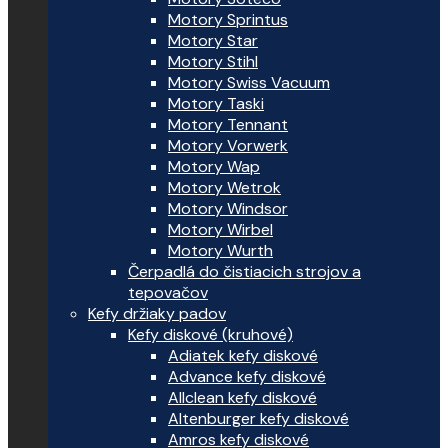
Motory Sprintus
Motory Star
Motory Stihl
Motory Swiss Vacuum
Motory Taski
Motory Tennant
Motory Vorwerk
Motory Wap
Motory Wetrok
Motory Windsor
Motory Wirbel
Motory Wurth
Čerpadlá do čistiacich strojov a
tepovačov
Kefy držiaky padov
Kefy diskové (kruhové)
Adiatek kefy diskové
Advance kefy diskové
Allclean kefy diskové
Altenburger kefy diskové
Amros kefy diskové