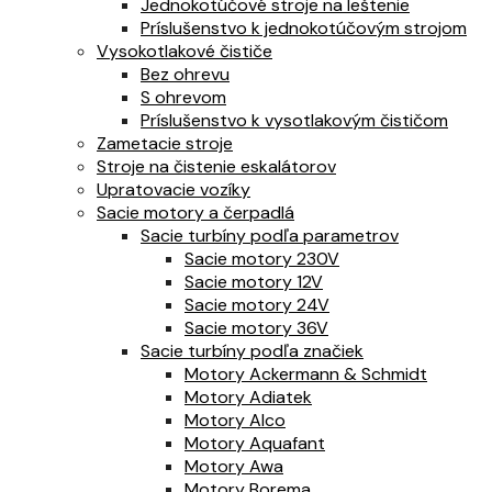
Jednokotúčové stroje na leštenie
Príslušenstvo k jednokotúčovým strojom
Vysokotlakové čističe
Bez ohrevu
S ohrevom
Príslušenstvo k vysotlakovým čističom
Zametacie stroje
Stroje na čistenie eskalátorov
Upratovacie vozíky
Sacie motory a čerpadlá
Sacie turbíny podľa parametrov
Sacie motory 230V
Sacie motory 12V
Sacie motory 24V
Sacie motory 36V
Sacie turbíny podľa značiek
Motory Ackermann & Schmidt
Motory Adiatek
Motory Alco
Motory Aquafant
Motory Awa
Motory Borema