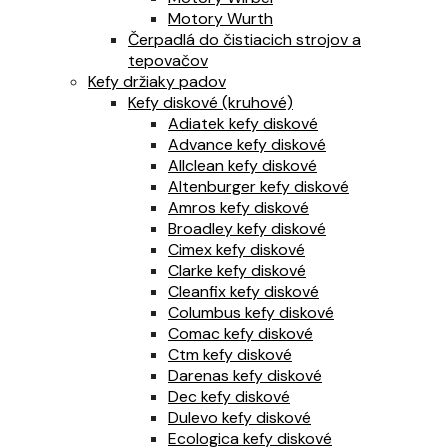
Motory Wurth
Čerpadlá do čistiacich strojov a
tepovačov
Kefy držiaky padov
Kefy diskové (kruhové)
Adiatek kefy diskové
Advance kefy diskové
Allclean kefy diskové
Altenburger kefy diskové
Amros kefy diskové
Broadley kefy diskové
Cimex kefy diskové
Clarke kefy diskové
Cleanfix kefy diskové
Columbus kefy diskové
Comac kefy diskové
Ctm kefy diskové
Darenas kefy diskové
Dec kefy diskové
Dulevo kefy diskové
Ecologica kefy diskové