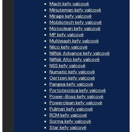
Mach kefy valcové
Minuteman kefy valcové
Mirage kefy valcové
Mobilotech kefy valcové
Motoclean kefy valcové
MP kefy valcové
Multiwash kefy valcové
Nilco kefy valcové
Nilfisk Advance kefy valcové
Nilfisk Alto kefy valcové
NSS kefy valcové
Numatic kefy valcové
Oertzen kefy valcové
Pangea kefy valcové
Portotecnica kefy valcové
Power-Boss kefy valcové
Powerclean kefy valcové
Pulimat kefy valcové
RCM kefy valcové
Sorma kefy valcové
Star kefy valcové