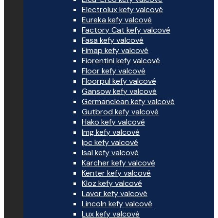
Electrolux kefy valcové
Eureka kefy valcové
Factory Cat kefy valcové
Fasa kefy valcové
Fimap kefy valcové
Fiorentini kefy valcové
Floor kefy valcové
Floorpul kefy valcové
Gansow kefy valcové
Germanclean kefy valcové
Gutbrod kefy valcové
Hako kefy valcové
Img kefy valcové
Ipc kefy valcové
Isal kefy valcové
Karcher kefy valcové
Kenter kefy valcové
Kloz kefy valcové
Lavor kefy valcové
Lincoln kefy valcové
Lux kefy valcové