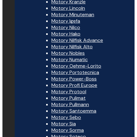
Motory Kranzle
Motory Lincoln
Motory Minuteman
Motory Igefa
Motory Nilco
Motory Hako
Motory Nilfisk Advance
Motory Nilfisk Alto
Motory Nobles
Motory Numatic
Motory Oehme-Lorito
Motory Portotecnica
Motory Power-Boss
Motory Profi Europe
Motory Protool
Motory Pulimat
Motory Pullmann
Motory Santoemma
Motory Sebo
Motory Sia
Motory Sorma
Motory Soteco