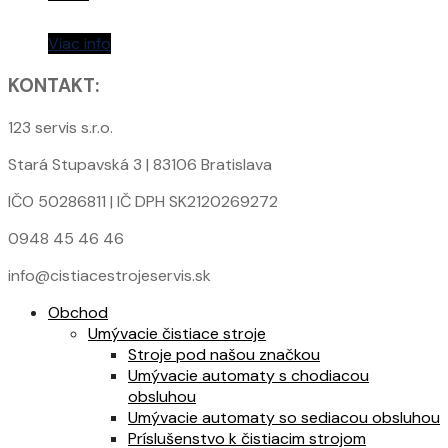
Viac info
KONTAKT:
123 servis s.r.o.
Stará Stupavská 3 | 83106 Bratislava
IČO 50286811 | IČ DPH SK2120269272
0948 45 46 46
info@cistiacestrojeservis.sk
Obchod
Umývacie čistiace stroje
Stroje pod našou značkou
Umývacie automaty s chodiacou
obsluhou
Umývacie automaty so sediacou obsluhou
Príslušenstvo k čistiacim strojom