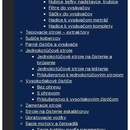
Hubice, kefky, nadstavce, trubice
Filtre do vysávačov
Sáčky do vysávačov
Hadice k vysávačom metráž
Hadice k vysávačom komplety
Tepovacie stroje – extraktory
Sušiče kobercov
Parné čističe a vysávače
Jednokotúčové stroje
Jednokotúčové stroje na čistenie a
brúsenie
Jednokotúčové stroje na leštenie
Príslušenstvo k jednokotúčovým strojom
Vysokotlakové čističe
Bez ohrevu
S ohrevom
Príslušenstvo k vysotlakovým čističom
Zametacie stroje
Stroje na čistenie eskalátorov
Upratovacie vozíky
Sacie motory a čerpadlá
Sacie turbíny podľa parametrov