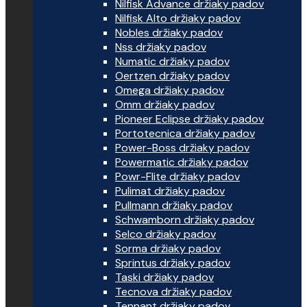
Nilfisk Advance držiaky padov
Nilfisk Alto držiaky padov
Nobles držiaky padov
Nss držiaky padov
Numatic držiaky padov
Oertzen držiaky padov
Omega držiaky padov
Omm držiaky padov
Pioneer Eclipse držiaky padov
Portotecnica držiaky padov
Power-Boss držiaky padov
Powermatic držiaky padov
Powr-Flite držiaky padov
Pulimat držiaky padov
Pullmann držiaky padov
Schwamborn držiaky padov
Selco držiaky padov
Sorma držiaky padov
Sprintus držiaky padov
Taski držiaky padov
Tecnova držiaky padov
Tennant držiaky padov