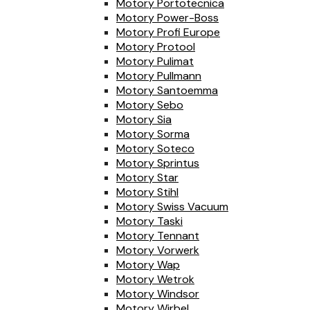
Motory Portotecnica
Motory Power-Boss
Motory Profi Europe
Motory Protool
Motory Pulimat
Motory Pullmann
Motory Santoemma
Motory Sebo
Motory Sia
Motory Sorma
Motory Soteco
Motory Sprintus
Motory Star
Motory Stihl
Motory Swiss Vacuum
Motory Taski
Motory Tennant
Motory Vorwerk
Motory Wap
Motory Wetrok
Motory Windsor
Motory Wirbel