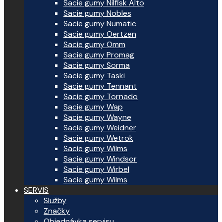
Sacie gumy Nilfisk Alto
Sacie gumy Nobles
Sacie gumy Numatic
Sacie gumy Oertzen
Sacie gumy Omm
Sacie gumy Promag
Sacie gumy Sorma
Sacie gumy Taski
Sacie gumy Tennant
Sacie gumy Tornado
Sacie gumy Wap
Sacie gumy Wayne
Sacie gumy Weidner
Sacie gumy Wetrok
Sacie gumy Wilms
Sacie gumy Windsor
Sacie gumy Wirbel
Sacie gumy Wilms
SERVIS
Služby
Značky
Objednávka servisu