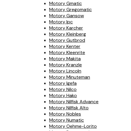
Motory Gmatic
Motory Gregomatic
Motory Gansow
Motory Ipc
Motory Karcher
Motory Kleinberg
Motory Gutbrod
Motory Kenter
Motory Kleenrite
Motory Makita
Motory Kranzle
Motory Lincoln
Motory Minuteman
Motory Igefa
Motory Nilco
Motory Hako
Motory Nilfisk Advance
Motory Nilfisk Alto
Motory Nobles
Motory Numatic
Motory Oehme-Lorito