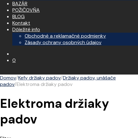
BAZÁR
POŽIČOVŇA
BLOG
Kontakt
Dôležité info
Obchodné a reklamačné podmienky
Zásady ochrany osobných údajov
0
Domov
/
Kefy držiaky padov
/
Držiaky padov, unášače
padov
/
Elektroma držiaky padov
Elektroma držiaky
padov