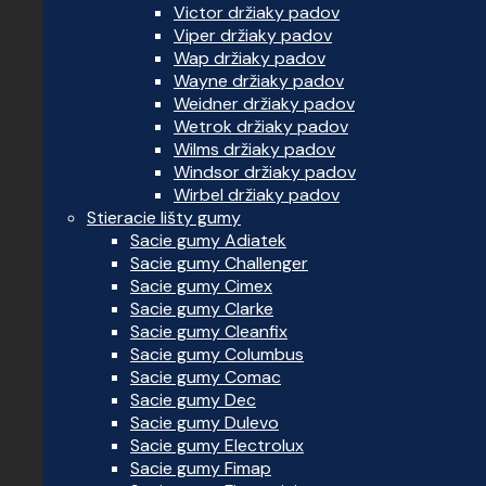
Victor držiaky padov
Viper držiaky padov
Wap držiaky padov
Wayne držiaky padov
Weidner držiaky padov
Wetrok držiaky padov
Wilms držiaky padov
Windsor držiaky padov
Wirbel držiaky padov
Stieracie lišty gumy
Sacie gumy Adiatek
Sacie gumy Challenger
Sacie gumy Cimex
Sacie gumy Clarke
Sacie gumy Cleanfix
Sacie gumy Columbus
Sacie gumy Comac
Sacie gumy Dec
Sacie gumy Dulevo
Sacie gumy Electrolux
Sacie gumy Fimap