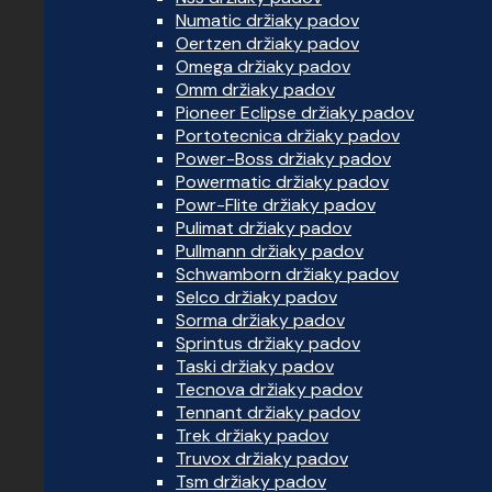
Numatic držiaky padov
Oertzen držiaky padov
Omega držiaky padov
Omm držiaky padov
Pioneer Eclipse držiaky padov
Portotecnica držiaky padov
Power-Boss držiaky padov
Powermatic držiaky padov
Powr-Flite držiaky padov
Pulimat držiaky padov
Pullmann držiaky padov
Schwamborn držiaky padov
Selco držiaky padov
Sorma držiaky padov
Sprintus držiaky padov
Taski držiaky padov
Tecnova držiaky padov
Tennant držiaky padov
Trek držiaky padov
Truvox držiaky padov
Tsm držiaky padov