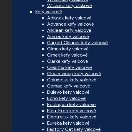
Wizzard kefy diskové
Kefy valcové
Adiatek kefy valcové
Advance kefy valcové
Allclean kefy valcové
Amros kefy valcové
Carpet Cleaner kefy valcové
Cilmas kefy valcové
Cimex kefy valcové
Clarke kefy valcové
Cleanfix kefy valcové
Cleansweep kefy valcové
Columbus kefy valcové
Comac kefy valcové
Dulevo kefy valcové
Echo kefy valcové
Ecologica kefy valcové
Elca-Erco kefy valcové
Electrolux kefy valcové
Eureka kefy valcové
Factory Cat kefy valcové