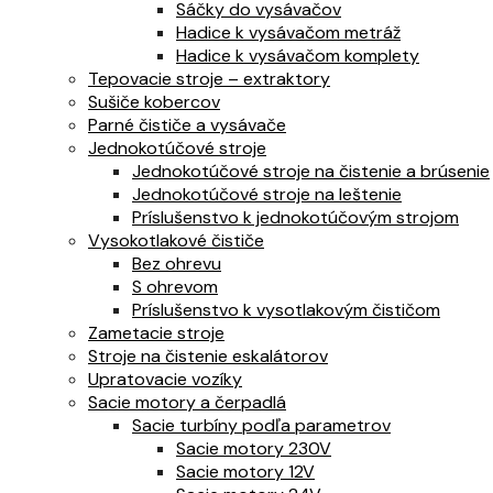
Sáčky do vysávačov
Hadice k vysávačom metráž
Hadice k vysávačom komplety
Tepovacie stroje – extraktory
Sušiče kobercov
Parné čističe a vysávače
Jednokotúčové stroje
Jednokotúčové stroje na čistenie a brúsenie
Jednokotúčové stroje na leštenie
Príslušenstvo k jednokotúčovým strojom
Vysokotlakové čističe
Bez ohrevu
S ohrevom
Príslušenstvo k vysotlakovým čističom
Zametacie stroje
Stroje na čistenie eskalátorov
Upratovacie vozíky
Sacie motory a čerpadlá
Sacie turbíny podľa parametrov
Sacie motory 230V
Sacie motory 12V