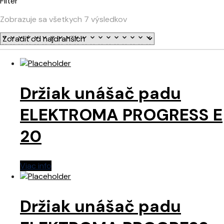
Filter
Zobrazuje sa všetkych 7 výsledkov
Držiak unášač padu
ELEKTROMA PROGRESS E
20
Viac info
Držiak unášač padu