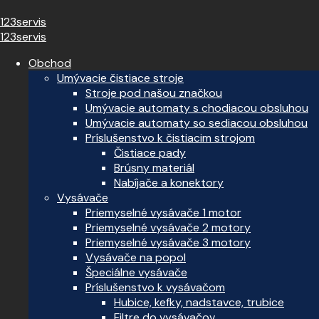
123servis
123servis
Obchod
Umývacie čistiace stroje
Stroje pod našou značkou
Umývacie automaty s chodiacou obsluhou
Umývacie automaty so sediacou obsluhou
Príslušenstvo k čistiacim strojom
Čistiace pady
Brúsny materiál
Nabíjače a konektory
Vysávače
Priemyselné vysávače 1 motor
Priemyselné vysávače 2 motory
Priemyselné vysávače 3 motory
Vysávače na popol
Špeciálne vysávače
Príslušenstvo k vysávačom
Hubice, kefky, nadstavce, trubice
Filtre do vysávačov