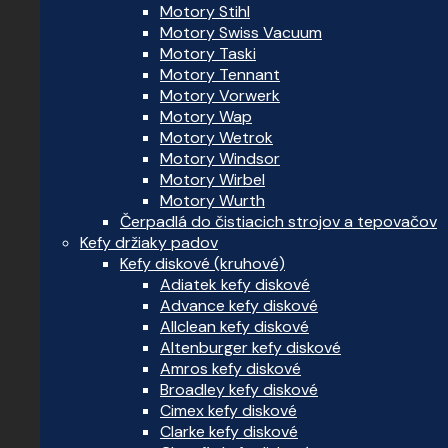
Motory Stihl
Motory Swiss Vacuum
Motory Taski
Motory Tennant
Motory Vorwerk
Motory Wap
Motory Wetrok
Motory Windsor
Motory Wirbel
Motory Wurth
Čerpadlá do čistiacich strojov a tepovačov
Kefy držiaky padov
Kefy diskové (kruhové)
Adiatek kefy diskové
Advance kefy diskové
Allclean kefy diskové
Altenburger kefy diskové
Amros kefy diskové
Broadley kefy diskové
Cimex kefy diskové
Clarke kefy diskové