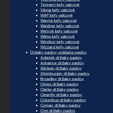
Tennant kefy valcové
Viking kefy valcové
WAP kefy valcové
Wayne kefy valcové
Weidner kefy valcové
Wetrok kefy valcové
Wilms kefy valcové
Windsor kefy valcové
Wizzard kefy valcové
Držiaky padov, unášače padov
Adiatek držiaky padov
Advance držiaky padov
Allclean držiaky padov
Altenburger držiaky padov
Broadley držiaky padov
Cimex držiaky padov
Clarke držiaky padov
Cleanfix držiaky padov
Columbus držiaky padov
Comac držiaky padov
Ctm držiaky padov