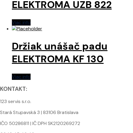
ELEKTROMA UZB 822
Viac info
Držiak unášač padu
ELEKTROMA KF 130
Viac info
KONTAKT:
123 servis s.r.o.
Stará Stupavská 3 | 83106 Bratislava
IČO 50286811 | IČ DPH SK2120269272