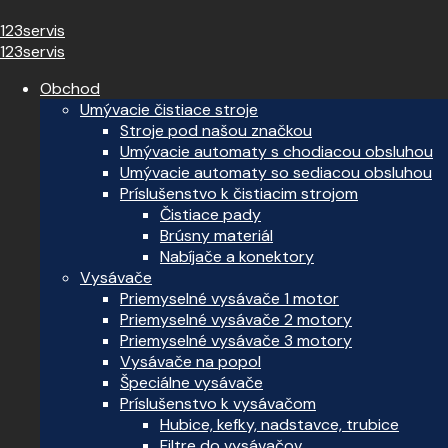
123servis
123servis
Obchod
Umývacie čistiace stroje
Stroje pod našou značkou
Umývacie automaty s chodiacou obsluhou
Umývacie automaty so sediacou obsluhou
Príslušenstvo k čistiacim strojom
Čistiace pady
Brúsny materiál
Nabíjače a konektory
Vysávače
Priemyselné vysávače 1 motor
Priemyselné vysávače 2 motory
Priemyselné vysávače 3 motory
Vysávače na popol
Špeciálne vysávače
Príslušenstvo k vysávačom
Hubice, kefky, nadstavce, trubice
Filtre do vysávačov