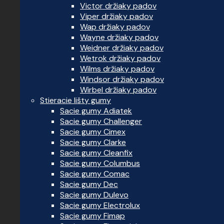
Victor držiaky padov
Viper držiaky padov
Wap držiaky padov
Wayne držiaky padov
Weidner držiaky padov
Wetrok držiaky padov
Wilms držiaky padov
Windsor držiaky padov
Wirbel držiaky padov
Stieracie lišty gumy
Sacie gumy Adiatek
Sacie gumy Challenger
Sacie gumy Cimex
Sacie gumy Clarke
Sacie gumy Cleanfix
Sacie gumy Columbus
Sacie gumy Comac
Sacie gumy Dec
Sacie gumy Dulevo
Sacie gumy Electrolux
Sacie gumy Fimap