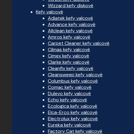
Wizzard kefy diskové
Kefy valcové
Adiatek kefy valcové
Advance kefy valcové
Allclean kefy valcové
Amros kefy valcové
Carpet Cleaner kefy valcové
Cilmas kefy valcové
Cimex kefy valcové
Clarke kefy valcové
Cleanfix kefy valcové
Cleansweep kefy valcové
Columbus kefy valcové
Comac kefy valcové
Dulevo kefy valcové
Echo kefy valcové
Ecologica kefy valcové
Elca-Erco kefy valcové
Electrolux kefy valcové
Eureka kefy valcové
Factory Cat kefy valcové