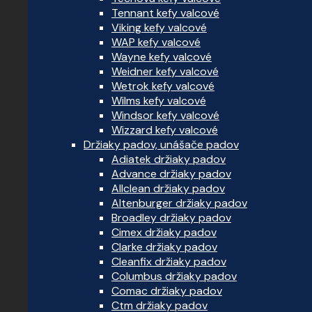
Tennant kefy valcové
Viking kefy valcové
WAP kefy valcové
Wayne kefy valcové
Weidner kefy valcové
Wetrok kefy valcové
Wilms kefy valcové
Windsor kefy valcové
Wizzard kefy valcové
Držiaky padov, unášače padov
Adiatek držiaky padov
Advance držiaky padov
Allclean držiaky padov
Altenburger držiaky padov
Broadley držiaky padov
Cimex držiaky padov
Clarke držiaky padov
Cleanfix držiaky padov
Columbus držiaky padov
Comac držiaky padov
Ctm držiaky padov