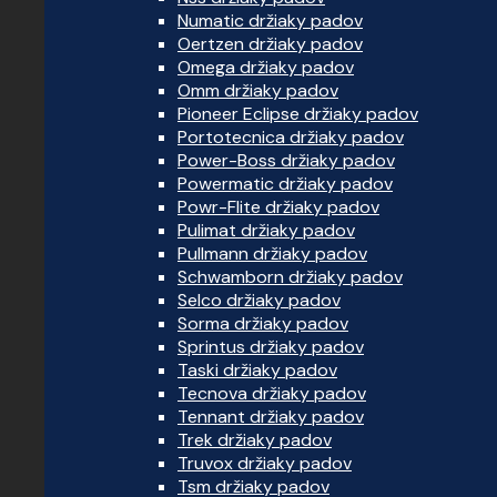
Numatic držiaky padov
Oertzen držiaky padov
Omega držiaky padov
Omm držiaky padov
Pioneer Eclipse držiaky padov
Portotecnica držiaky padov
Power-Boss držiaky padov
Powermatic držiaky padov
Powr-Flite držiaky padov
Pulimat držiaky padov
Pullmann držiaky padov
Schwamborn držiaky padov
Selco držiaky padov
Sorma držiaky padov
Sprintus držiaky padov
Taski držiaky padov
Tecnova držiaky padov
Tennant držiaky padov
Trek držiaky padov
Truvox držiaky padov
Tsm držiaky padov