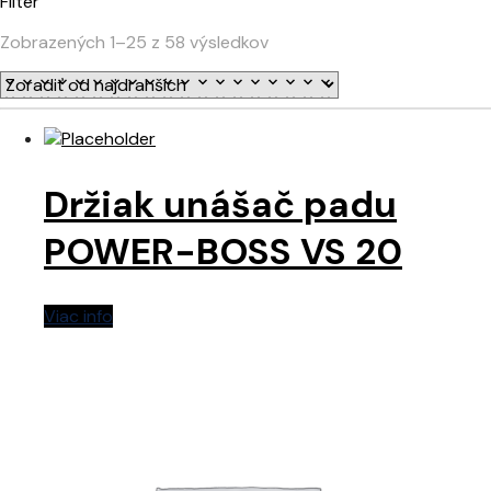
Filter
Zobrazených 1–25 z 58 výsledkov
Držiak unášač padu
POWER-BOSS VS 20
Viac info