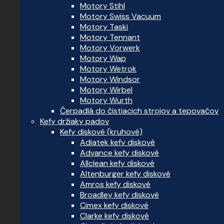
Motory Stihl
Motory Swiss Vacuum
Motory Taski
Motory Tennant
Motory Vorwerk
Motory Wap
Motory Wetrok
Motory Windsor
Motory Wirbel
Motory Wurth
Čerpadlá do čistiacich strojov a tepovačov
Kefy držiaky padov
Kefy diskové (kruhové)
Adiatek kefy diskové
Advance kefy diskové
Allclean kefy diskové
Altenburger kefy diskové
Amros kefy diskové
Broadley kefy diskové
Cimex kefy diskové
Clarke kefy diskové