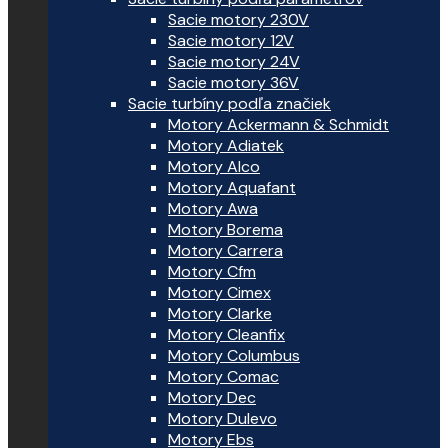
Sacie motory 230V
Sacie motory 12V
Sacie motory 24V
Sacie motory 36V
Sacie turbíny podľa značiek
Motory Ackermann & Schmidt
Motory Adiatek
Motory Alco
Motory Aquafant
Motory Awa
Motory Borema
Motory Carrera
Motory Cfm
Motory Cimex
Motory Clarke
Motory Cleanfix
Motory Columbus
Motory Comac
Motory Dec
Motory Dulevo
Motory Ebs