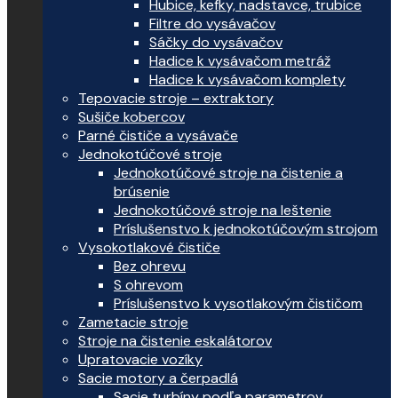
Hubice, kefky, nadstavce, trubice
Filtre do vysávačov
Sáčky do vysávačov
Hadice k vysávačom metráž
Hadice k vysávačom komplety
Tepovacie stroje – extraktory
Sušiče kobercov
Parné čističe a vysávače
Jednokotúčové stroje
Jednokotúčové stroje na čistenie a
brúsenie
Jednokotúčové stroje na leštenie
Príslušenstvo k jednokotúčovým strojom
Vysokotlakové čističe
Bez ohrevu
S ohrevom
Príslušenstvo k vysotlakovým čističom
Zametacie stroje
Stroje na čistenie eskalátorov
Upratovacie vozíky
Sacie motory a čerpadlá
Sacie turbíny podľa parametrov