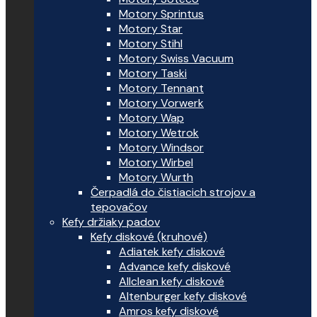
Motory Sprintus
Motory Star
Motory Stihl
Motory Swiss Vacuum
Motory Taski
Motory Tennant
Motory Vorwerk
Motory Wap
Motory Wetrok
Motory Windsor
Motory Wirbel
Motory Wurth
Čerpadlá do čistiacich strojov a
tepovačov
Kefy držiaky padov
Kefy diskové (kruhové)
Adiatek kefy diskové
Advance kefy diskové
Allclean kefy diskové
Altenburger kefy diskové
Amros kefy diskové