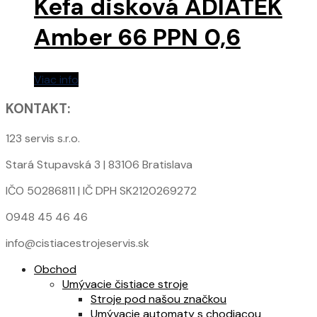
Kefa disková ADIATEK
Amber 66 PPN 0,6
Viac info
KONTAKT:
123 servis s.r.o.
Stará Stupavská 3 | 83106 Bratislava
IČO 50286811 | IČ DPH SK2120269272
0948 45 46 46
info@cistiacestrojeservis.sk
Obchod
Umývacie čistiace stroje
Stroje pod našou značkou
Umývacie automaty s chodiacou