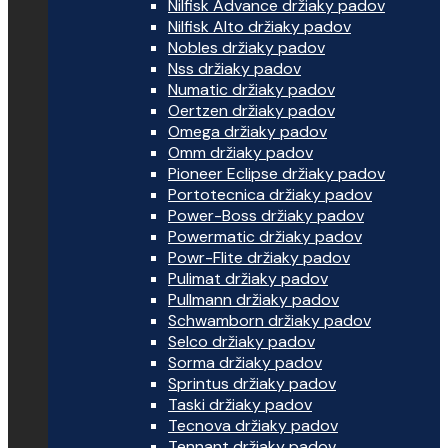
Nilfisk Advance držiaky padov
Nilfisk Alto držiaky padov
Nobles držiaky padov
Nss držiaky padov
Numatic držiaky padov
Oertzen držiaky padov
Omega držiaky padov
Omm držiaky padov
Pioneer Eclipse držiaky padov
Portotecnica držiaky padov
Power-Boss držiaky padov
Powermatic držiaky padov
Powr-Flite držiaky padov
Pulimat držiaky padov
Pullmann držiaky padov
Schwamborn držiaky padov
Selco držiaky padov
Sorma držiaky padov
Sprintus držiaky padov
Taski držiaky padov
Tecnova držiaky padov
Tennant držiaky padov