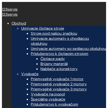
123servis
123servis
Obchod
Umývacie čistiace stroje
Stroje pod našou značkou
Umývacie automaty s chodiacou
obsluhou
Umývacie automaty so sediacou obsluhou
Príslušenstvo k čistiacim strojom
Čistiace pady
Brúsny materiál
Nabíjače a konektory
Vysávače
Priemyselné vysávače 1 motor
Priemyselné vysávače 2 motory
Priemyselné vysávače 3 motory
Vysávače na popol
Špeciálne vysávače
Príslušenstvo k vysávačom