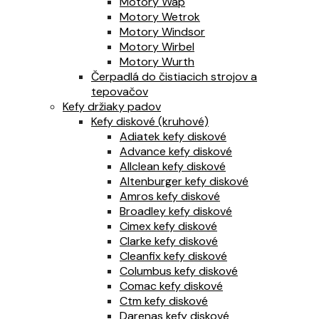
Motory Wap
Motory Wetrok
Motory Windsor
Motory Wirbel
Motory Wurth
Čerpadlá do čistiacich strojov a
tepovačov
Kefy držiaky padov
Kefy diskové (kruhové)
Adiatek kefy diskové
Advance kefy diskové
Allclean kefy diskové
Altenburger kefy diskové
Amros kefy diskové
Broadley kefy diskové
Cimex kefy diskové
Clarke kefy diskové
Cleanfix kefy diskové
Columbus kefy diskové
Comac kefy diskové
Ctm kefy diskové
Darenas kefy diskové