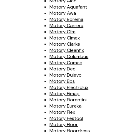
Motory Alco
Motory Aquafant
Motory Awa
Motory Borema
Motory Carrera
Motory Cfm
Motory Cimex
Motory Clarke
Motory Cleanfix
Motory Columbus
Motory Comac
Motory Dec
Motory Dulevo
Motory Ebs
Motory Electrolux
Motory Fimap
Motory Fiorentini
Motory Eureka
Motory Flex
Motory Festool
Motory Floor
Motory Floordress