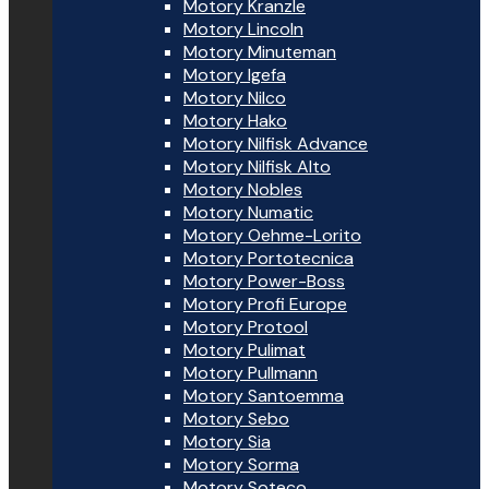
Motory Kranzle
Motory Lincoln
Motory Minuteman
Motory Igefa
Motory Nilco
Motory Hako
Motory Nilfisk Advance
Motory Nilfisk Alto
Motory Nobles
Motory Numatic
Motory Oehme-Lorito
Motory Portotecnica
Motory Power-Boss
Motory Profi Europe
Motory Protool
Motory Pulimat
Motory Pullmann
Motory Santoemma
Motory Sebo
Motory Sia
Motory Sorma
Motory Soteco