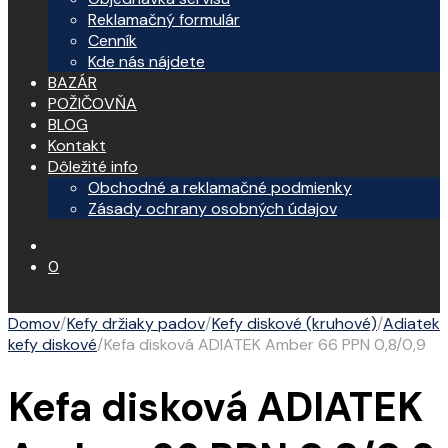
Reklamačný formulár
Cenník
Kde nás nájdete
BAZÁR
POŽIČOVŇA
BLOG
Kontakt
Dôležité info
Obchodné a reklamačné podmienky
Zásady ochrany osobných údajov
0
Domov
/
Kefy držiaky padov
/
Kefy diskové (kruhové)
/
Adiatek
kefy diskové
/
Kefa disková ADIATEK Amber 66 PPN 0,8/0,9
Kefa disková ADIATEK