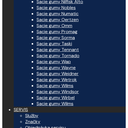
Sacie gumy Nilfisk Alto
Sacie gumy Nobles
Sacie gumy Numatic
Sacie gumy Oertzen
Sacie gumy Omm
Sacie gumy Promag
Sacie gumy Sorma
Sacie gumy Taski
Sacie gumy Tennant
Sacie gumy Tornado
Sacie gumy Wap
Sacie gumy Wayne
Sacie gumy Weidner
Sacie gumy Wetrok
Sacie gumy Wilms
Sacie gumy Windsor
Sacie gumy Wirbel
Sacie gumy Wilms
SERVIS
Služby
Značky
Objednávka servisu