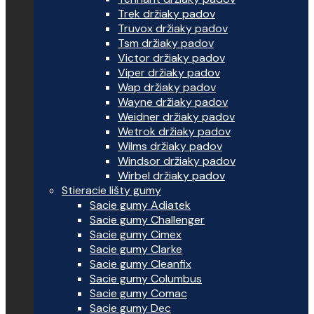
Trek držiaky padov
Truvox držiaky padov
Tsm držiaky padov
Victor držiaky padov
Viper držiaky padov
Wap držiaky padov
Wayne držiaky padov
Weidner držiaky padov
Wetrok držiaky padov
Wilms držiaky padov
Windsor držiaky padov
Wirbel držiaky padov
Stieracie lišty gumy
Sacie gumy Adiatek
Sacie gumy Challenger
Sacie gumy Cimex
Sacie gumy Clarke
Sacie gumy Cleanfix
Sacie gumy Columbus
Sacie gumy Comac
Sacie gumy Dec