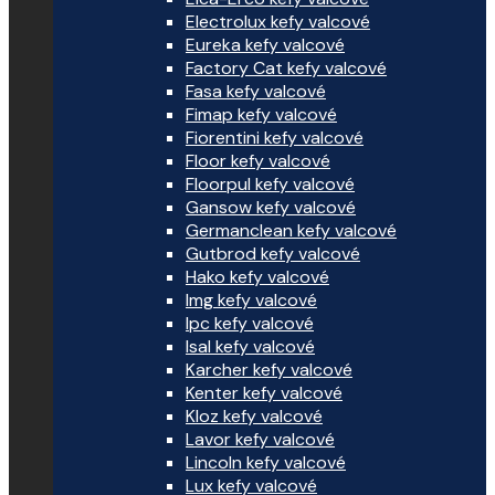
Electrolux kefy valcové
Eureka kefy valcové
Factory Cat kefy valcové
Fasa kefy valcové
Fimap kefy valcové
Fiorentini kefy valcové
Floor kefy valcové
Floorpul kefy valcové
Gansow kefy valcové
Germanclean kefy valcové
Gutbrod kefy valcové
Hako kefy valcové
Img kefy valcové
Ipc kefy valcové
Isal kefy valcové
Karcher kefy valcové
Kenter kefy valcové
Kloz kefy valcové
Lavor kefy valcové
Lincoln kefy valcové
Lux kefy valcové