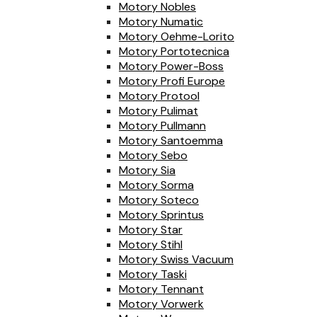
Motory Nobles
Motory Numatic
Motory Oehme-Lorito
Motory Portotecnica
Motory Power-Boss
Motory Profi Europe
Motory Protool
Motory Pulimat
Motory Pullmann
Motory Santoemma
Motory Sebo
Motory Sia
Motory Sorma
Motory Soteco
Motory Sprintus
Motory Star
Motory Stihl
Motory Swiss Vacuum
Motory Taski
Motory Tennant
Motory Vorwerk