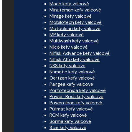
Mach kefy valcové
Minuteman kefy valcové
Mirage kefy valcové
Mobilotech kefy valcové
Motoclean kefy valcové
MP kefy valcové
Multiwash kefy valcové
Nilco kefy valcové
Nilfisk Advance kefy valcové
Nilfisk Alto kefy valcové
NSS kefy valcové
Numatic kefy valcové
Oertzen kefy valcové
Pangea kefy valcové
Portotecnica kefy valcové
Power-Boss kefy valcové
Powerclean kefy valcové
Pulimat kefy valcové
RCM kefy valcové
Sorma kefy valcové
Star kefy valcové