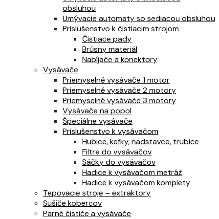
obsluhou
Umývacie automaty so sediacou obsluhou
Príslušenstvo k čistiacim strojom
Čistiace pady
Brúsny materiál
Nabíjače a konektory
Vysávače
Priemyselné vysávače 1 motor
Priemyselné vysávače 2 motory
Priemyselné vysávače 3 motory
Vysávače na popol
Špeciálne vysávače
Príslušenstvo k vysávačom
Hubice, kefky, nadstavce, trubice
Filtre do vysávačov
Sáčky do vysávačov
Hadice k vysávačom metráž
Hadice k vysávačom komplety
Tepovacie stroje – extraktory
Sušiče kobercov
Parné čističe a vysávače