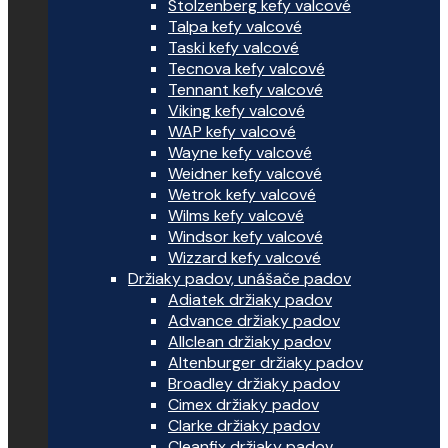
Stolzenberg kefy valcové
Talpa kefy valcové
Taski kefy valcové
Tecnova kefy valcové
Tennant kefy valcové
Viking kefy valcové
WAP kefy valcové
Wayne kefy valcové
Weidner kefy valcové
Wetrok kefy valcové
Wilms kefy valcové
Windsor kefy valcové
Wizzard kefy valcové
Držiaky padov, unášače padov
Adiatek držiaky padov
Advance držiaky padov
Allclean držiaky padov
Altenburger držiaky padov
Broadley držiaky padov
Cimex držiaky padov
Clarke držiaky padov
Cleanfix držiaky padov