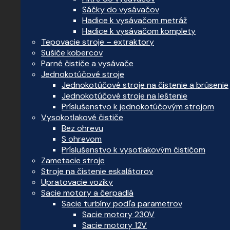
Sáčky do vysávačov
Hadice k vysávačom metráž
Hadice k vysávačom komplety
Tepovacie stroje – extraktory
Sušiče kobercov
Parné čističe a vysávače
Jednokotúčové stroje
Jednokotúčové stroje na čistenie a brúsenie
Jednokotúčové stroje na leštenie
Príslušenstvo k jednokotúčovým strojom
Vysokotlakové čističe
Bez ohrevu
S ohrevom
Príslušenstvo k vysotlakovým čističom
Zametacie stroje
Stroje na čistenie eskalátorov
Upratovacie vozíky
Sacie motory a čerpadlá
Sacie turbíny podľa parametrov
Sacie motory 230V
Sacie motory 12V