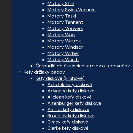
Motory Stihl
Motory Swiss Vacuum
Motory Taski
Motory Tennant
Motory Vorwerk
Motory Wap
Motory Wetrok
Motory Windsor
Motory Wirbel
Motory Wurth
Čerpadlá do čistiacich strojov a tepovačov
Kefy držiaky padov
Kefy diskové (kruhové)
Adiatek kefy diskové
Advance kefy diskové
Allclean kefy diskové
Altenburger kefy diskové
Amros kefy diskové
Broadley kefy diskové
Cimex kefy diskové
Clarke kefy diskové