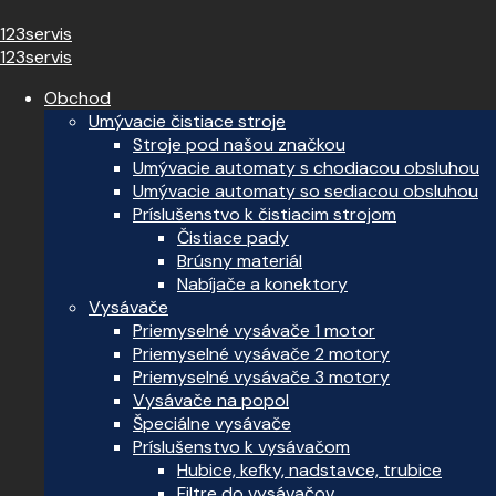
123servis
123servis
Obchod
Umývacie čistiace stroje
Stroje pod našou značkou
Umývacie automaty s chodiacou obsluhou
Umývacie automaty so sediacou obsluhou
Príslušenstvo k čistiacim strojom
Čistiace pady
Brúsny materiál
Nabíjače a konektory
Vysávače
Priemyselné vysávače 1 motor
Priemyselné vysávače 2 motory
Priemyselné vysávače 3 motory
Vysávače na popol
Špeciálne vysávače
Príslušenstvo k vysávačom
Hubice, kefky, nadstavce, trubice
Filtre do vysávačov