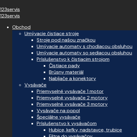
123servis
123servis
Obchod
Umývacie čistiace stroje
Stroje pod našou značkou
Umývacie automaty s chodiacou obsluhou
Umývacie automaty so sediacou obsluhou
Príslušenstvo k čistiacim strojom
Čistiace pady
Brúsny materiál
Nabíjače a konektory
Vysávače
Priemyselné vysávače 1 motor
Priemyselné vysávače 2 motory
Priemyselné vysávače 3 motory
Vysávače na popol
Špeciálne vysávače
Príslušenstvo k vysávačom
Hubice, kefky, nadstavce, trubice
Filtre do vysávačov