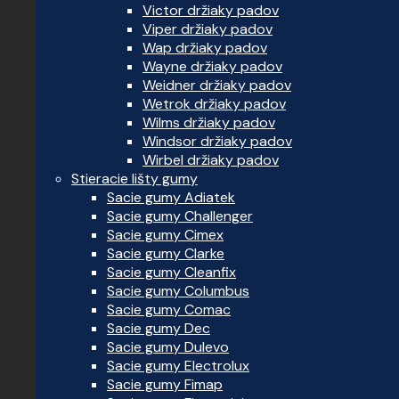
Victor držiaky padov
Viper držiaky padov
Wap držiaky padov
Wayne držiaky padov
Weidner držiaky padov
Wetrok držiaky padov
Wilms držiaky padov
Windsor držiaky padov
Wirbel držiaky padov
Stieracie lišty gumy
Sacie gumy Adiatek
Sacie gumy Challenger
Sacie gumy Cimex
Sacie gumy Clarke
Sacie gumy Cleanfix
Sacie gumy Columbus
Sacie gumy Comac
Sacie gumy Dec
Sacie gumy Dulevo
Sacie gumy Electrolux
Sacie gumy Fimap