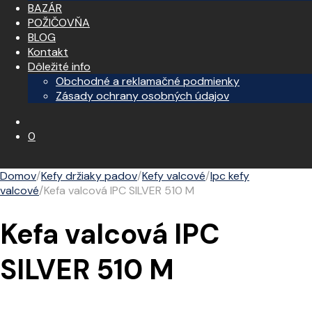
BAZÁR
POŽIČOVŇA
BLOG
Kontakt
Dôležité info
Obchodné a reklamačné podmienky
Zásady ochrany osobných údajov
0
Domov
/
Kefy držiaky padov
/
Kefy valcové
/
Ipc kefy
valcové
/
Kefa valcová IPC SILVER 510 M
Kefa valcová IPC
SILVER 510 M