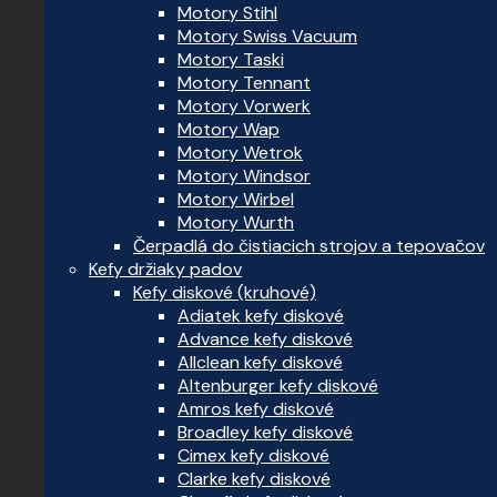
Motory Stihl
Motory Swiss Vacuum
Motory Taski
Motory Tennant
Motory Vorwerk
Motory Wap
Motory Wetrok
Motory Windsor
Motory Wirbel
Motory Wurth
Čerpadlá do čistiacich strojov a tepovačov
Kefy držiaky padov
Kefy diskové (kruhové)
Adiatek kefy diskové
Advance kefy diskové
Allclean kefy diskové
Altenburger kefy diskové
Amros kefy diskové
Broadley kefy diskové
Cimex kefy diskové
Clarke kefy diskové