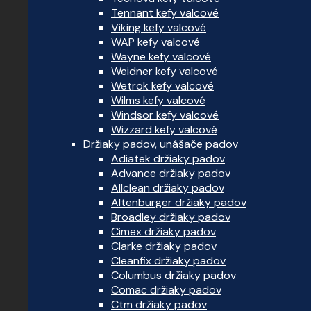
Tennant kefy valcové
Viking kefy valcové
WAP kefy valcové
Wayne kefy valcové
Weidner kefy valcové
Wetrok kefy valcové
Wilms kefy valcové
Windsor kefy valcové
Wizzard kefy valcové
Držiaky padov, unášače padov
Adiatek držiaky padov
Advance držiaky padov
Allclean držiaky padov
Altenburger držiaky padov
Broadley držiaky padov
Cimex držiaky padov
Clarke držiaky padov
Cleanfix držiaky padov
Columbus držiaky padov
Comac držiaky padov
Ctm držiaky padov