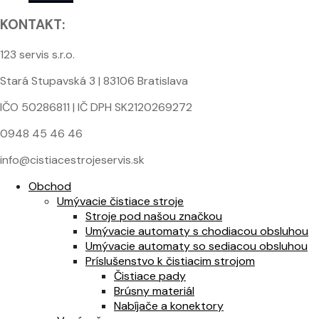
KONTAKT:
123 servis s.r.o.
Stará Stupavská 3 | 83106 Bratislava
IČO 50286811 | IČ DPH SK2120269272
0948 45 46 46
info@cistiacestrojeservis.sk
Obchod
Umývacie čistiace stroje
Stroje pod našou značkou
Umývacie automaty s chodiacou obsluhou
Umývacie automaty so sediacou obsluhou
Príslušenstvo k čistiacim strojom
Čistiace pady
Brúsny materiál
Nabíjače a konektory