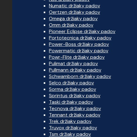
Numatic držiaky padov
Oertzen držiaky padov
Omega držiaky padov
Omm držiaky padov
Pioneer Eclipse držiaky padov
Portotecnica držiaky padov
Power-Boss držiaky padov
Powermatic držiaky padov
Powr-Flite držiaky padov
Pulimat držiaky padov
Pullmann držiaky padov
Schwamborn držiaky padov
Selco držiaky padov
Sorma držiaky padov
Sprintus držiaky padov
Taski držiaky padov
Tecnova držiaky padov
Tennant držiaky padov
Trek držiaky padov
Truvox držiaky padov
Tsm držiaky padov