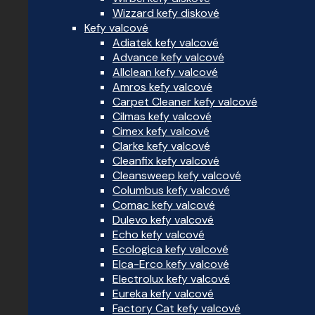
Wizzard kefy diskové
Kefy valcové
Adiatek kefy valcové
Advance kefy valcové
Allclean kefy valcové
Amros kefy valcové
Carpet Cleaner kefy valcové
Cilmas kefy valcové
Cimex kefy valcové
Clarke kefy valcové
Cleanfix kefy valcové
Cleansweep kefy valcové
Columbus kefy valcové
Comac kefy valcové
Dulevo kefy valcové
Echo kefy valcové
Ecologica kefy valcové
Elca-Erco kefy valcové
Electrolux kefy valcové
Eureka kefy valcové
Factory Cat kefy valcové