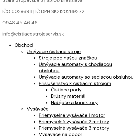
Stará Stupavská 3 | 83106 Bratislava
IČO 50286811 | IČ DPH SK2120269272
0948 45 46 46
info@cistiacestrojeservis.sk
Obchod
Umývacie čistiace stroje
Stroje pod našou značkou
Umývacie automaty s chodiacou
obsluhou
Umývacie automaty so sediacou obsluhou
Príslušenstvo k čistiacim strojom
Čistiace pady
Brúsny materiál
Nabíjače a konektory
Vysávače
Priemyselné vysávače 1 motor
Priemyselné vysávače 2 motory
Priemyselné vysávače 3 motory
Vysávače na popol