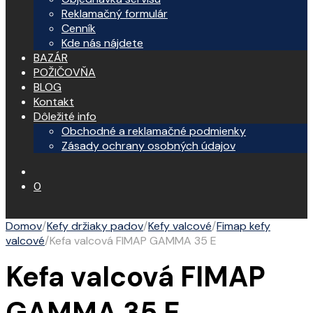
Reklamačný formulár
Cenník
Kde nás nájdete
BAZÁR
POŽIČOVŇA
BLOG
Kontakt
Dôležité info
Obchodné a reklamačné podmienky
Zásady ochrany osobných údajov
0
Domov
/
Kefy držiaky padov
/
Kefy valcové
/
Fimap kefy
valcové
/
Kefa valcová FIMAP GAMMA 35 E
Kefa valcová FIMAP
GAMMA 35 E