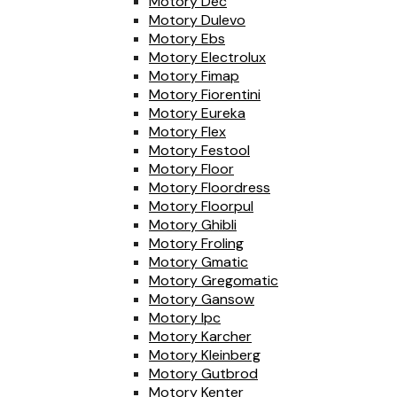
Motory Dec
Motory Dulevo
Motory Ebs
Motory Electrolux
Motory Fimap
Motory Fiorentini
Motory Eureka
Motory Flex
Motory Festool
Motory Floor
Motory Floordress
Motory Floorpul
Motory Ghibli
Motory Froling
Motory Gmatic
Motory Gregomatic
Motory Gansow
Motory Ipc
Motory Karcher
Motory Kleinberg
Motory Gutbrod
Motory Kenter