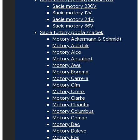
Sacie motory 230V
Sacie motory 12V
Sacie motory 24V
Sacie motory 36V
Sacie turbíny podľa značiek
Motory Ackermann & Schmidt
Motory Adiatek
Motory Alco
Motory Aquafant
Motory Awa
Motory Borema
Motory Carrera
Motory Cfm
Motory Cimex
Motory Clarke
Motory Cleanfix
Motory Columbus
Motory Comac
Motory Dec
Motory Dulevo
Motory Ebs