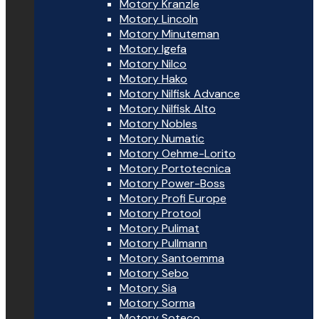
Motory Kranzle
Motory Lincoln
Motory Minuteman
Motory Igefa
Motory Nilco
Motory Hako
Motory Nilfisk Advance
Motory Nilfisk Alto
Motory Nobles
Motory Numatic
Motory Oehme-Lorito
Motory Portotecnica
Motory Power-Boss
Motory Profi Europe
Motory Protool
Motory Pulimat
Motory Pullmann
Motory Santoemma
Motory Sebo
Motory Sia
Motory Sorma
Motory Soteco