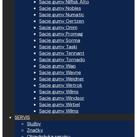
Sacie gumy Nilfisk Alto
Sacie gumy Nobles
Sacie gumy Numatic
Sacie gumy Oertzen
Sacie gumy Omm
Sacie gumy Promag
Sacie gumy Sorma
Sacie gumy Taski
Sacie gumy Tennant
Sacie gumy Tornado
Sacie gumy Wap
Sacie gumy Wayne
Sacie gumy Weidner
Sacie gumy Wetrok
Sacie gumy Wilms
Sacie gumy Windsor
Sacie gumy Wirbel
Sacie gumy Wilms
SERVIS
Služby
Značky
Objednávka servisu