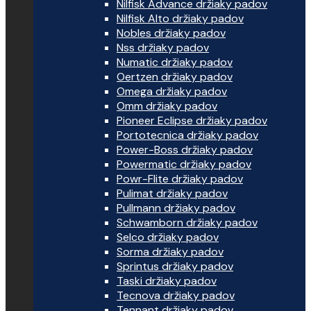
Nilfisk Advance držiaky padov
Nilfisk Alto držiaky padov
Nobles držiaky padov
Nss držiaky padov
Numatic držiaky padov
Oertzen držiaky padov
Omega držiaky padov
Omm držiaky padov
Pioneer Eclipse držiaky padov
Portotecnica držiaky padov
Power-Boss držiaky padov
Powermatic držiaky padov
Powr-Flite držiaky padov
Pulimat držiaky padov
Pullmann držiaky padov
Schwamborn držiaky padov
Selco držiaky padov
Sorma držiaky padov
Sprintus držiaky padov
Taski držiaky padov
Tecnova držiaky padov
Tennant držiaky padov