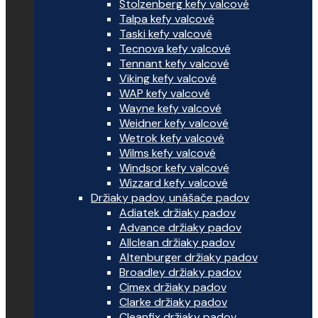
Stolzenberg kefy valcové
Talpa kefy valcové
Taski kefy valcové
Tecnova kefy valcové
Tennant kefy valcové
Viking kefy valcové
WAP kefy valcové
Wayne kefy valcové
Weidner kefy valcové
Wetrok kefy valcové
Wilms kefy valcové
Windsor kefy valcové
Wizzard kefy valcové
Držiaky padov, unášače padov
Adiatek držiaky padov
Advance držiaky padov
Allclean držiaky padov
Altenburger držiaky padov
Broadley držiaky padov
Cimex držiaky padov
Clarke držiaky padov
Cleanfix držiaky padov