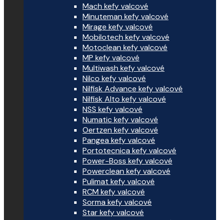
Mach kefy valcové
Minuteman kefy valcové
Mirage kefy valcové
Mobilotech kefy valcové
Motoclean kefy valcové
MP kefy valcové
Multiwash kefy valcové
Nilco kefy valcové
Nilfisk Advance kefy valcové
Nilfisk Alto kefy valcové
NSS kefy valcové
Numatic kefy valcové
Oertzen kefy valcové
Pangea kefy valcové
Portotecnica kefy valcové
Power-Boss kefy valcové
Powerclean kefy valcové
Pulimat kefy valcové
RCM kefy valcové
Sorma kefy valcové
Star kefy valcové