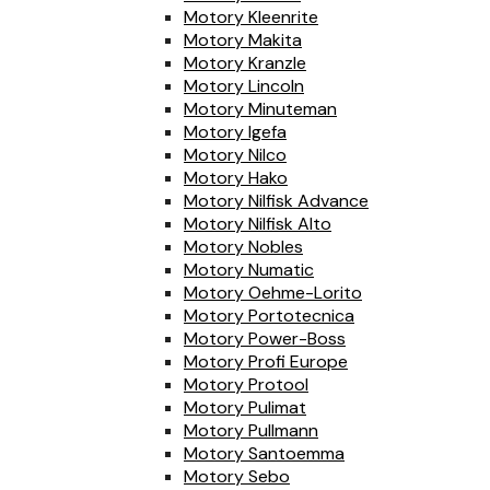
Motory Kleenrite
Motory Makita
Motory Kranzle
Motory Lincoln
Motory Minuteman
Motory Igefa
Motory Nilco
Motory Hako
Motory Nilfisk Advance
Motory Nilfisk Alto
Motory Nobles
Motory Numatic
Motory Oehme-Lorito
Motory Portotecnica
Motory Power-Boss
Motory Profi Europe
Motory Protool
Motory Pulimat
Motory Pullmann
Motory Santoemma
Motory Sebo