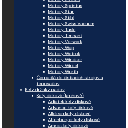
Motory Sprintus
Motory Star
Motory Stihl
Motory Swiss Vacuum
Motory Taski
Motory Tennant
Motory Vorwerk
Motory Wap
Motory Wetrok
Motory Windsor
Motory Wirbel
Motory Wurth
Čerpadlá do čistiacich strojov a
tepovačov
Kefy držiaky padov
Kefy diskové (kruhové)
Adiatek kefy diskové
Advance kefy diskové
Allclean kefy diskové
Altenburger kefy diskové
Amros kefy diskové