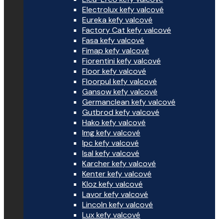
Electrolux kefy valcové
Eureka kefy valcové
Factory Cat kefy valcové
Fasa kefy valcové
Fimap kefy valcové
Fiorentini kefy valcové
Floor kefy valcové
Floorpul kefy valcové
Gansow kefy valcové
Germanclean kefy valcové
Gutbrod kefy valcové
Hako kefy valcové
Img kefy valcové
Ipc kefy valcové
Isal kefy valcové
Karcher kefy valcové
Kenter kefy valcové
Kloz kefy valcové
Lavor kefy valcové
Lincoln kefy valcové
Lux kefy valcové