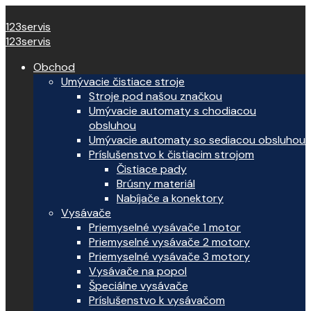
123servis
123servis
Obchod
Umývacie čistiace stroje
Stroje pod našou značkou
Umývacie automaty s chodiacou
obsluhou
Umývacie automaty so sediacou obsluhou
Príslušenstvo k čistiacim strojom
Čistiace pady
Brúsny materiál
Nabíjače a konektory
Vysávače
Priemyselné vysávače 1 motor
Priemyselné vysávače 2 motory
Priemyselné vysávače 3 motory
Vysávače na popol
Špeciálne vysávače
Príslušenstvo k vysávačom