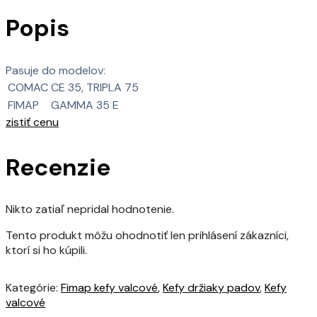
Popis
Pasuje do modelov:
COMAC
CE 35, TRIPLA 75
FIMAP
GAMMA 35 E
zistiť cenu
Recenzie
Nikto zatiaľ nepridal hodnotenie.
Tento produkt môžu ohodnotiť len prihlásení zákazníci,
ktorí si ho kúpili.
Kategórie:
Fimap kefy valcové
,
Kefy držiaky padov
,
Kefy
valcové