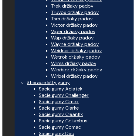
Trek držiaky padov
Truvox držiaky padov
Tsm držiaky padov
Victor držiaky padov
Viper držiaky padov
Wap držiaky padov
Wayne držiaky padov
Weidner držiaky padov
Wetrok držiaky padov
Wilms držiaky padov
Windsor držiaky padov
Wirbel držiaky padov
Stieracie lišty gumy
Sacie gumy Adiatek
Sacie gumy Challenger
Sacie gumy Cimex
Sacie gumy Clarke
Sacie gumy Cleanfix
Sacie gumy Columbus
Sacie gumy Comac
Sacie gumy Dec