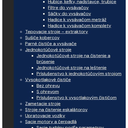
Hubice, kefky, nadstavce, trubice
Filtre do vysávačov
Sáčky do vysávačov
Hadice k vysávačom metráž
Hadice k vysávačom komplety
Tepovacie stroje – extraktory
Sušiče kobercov
Parné čističe a vysávače
Jednokotúčové stroje
Jednokotúčové stroje na čistenie a
brúsenie
Jednokotúčové stroje na leštenie
Príslušenstvo k jednokotúčovým strojom
Vysokotlakové čističe
Bez ohrevu
S ohrevom
Príslušenstvo k vysotlakovým čističom
Zametacie stroje
Stroje na čistenie eskalátorov
Upratovacie vozíky
Sacie motory a čerpadlá
Sacie turbíny podľa parametrov