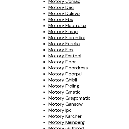
Motory Comac
Motory Dec
Motory Dulevo
Motory Ebs
Motory Electrolux
Motory Fimap
Motory Fiorentini
Motory Eureka
Motory Flex
Motory Festool
Motory Floor
Motory Floordress
Motory Floorpul
Motory Ghibli
Motory Froling
Motory Gmatic
Motory Gregomatic
Motory Gansow
Motory Ipc
Motory Karcher
Motory Kleinberg
Motory Gutbrod