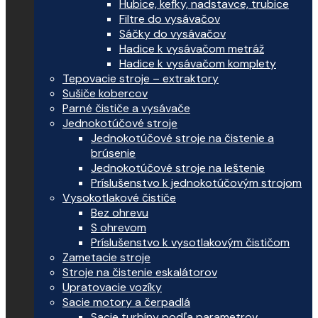
Hubice, kefky, nadstavce, trubice
Filtre do vysávačov
Sáčky do vysávačov
Hadice k vysávačom metráž
Hadice k vysávačom komplety
Tepovacie stroje – extraktory
Sušiče kobercov
Parné čističe a vysávače
Jednokotúčové stroje
Jednokotúčové stroje na čistenie a
brúsenie
Jednokotúčové stroje na leštenie
Príslušenstvo k jednokotúčovým strojom
Vysokotlakové čističe
Bez ohrevu
S ohrevom
Príslušenstvo k vysotlakovým čističom
Zametacie stroje
Stroje na čistenie eskalátorov
Upratovacie vozíky
Sacie motory a čerpadlá
Sacie turbíny podľa parametrov