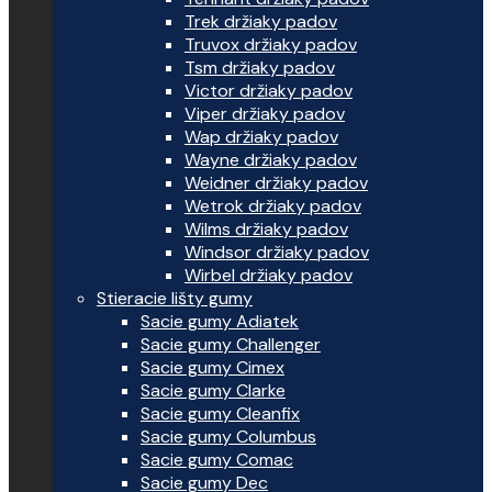
Trek držiaky padov
Truvox držiaky padov
Tsm držiaky padov
Victor držiaky padov
Viper držiaky padov
Wap držiaky padov
Wayne držiaky padov
Weidner držiaky padov
Wetrok držiaky padov
Wilms držiaky padov
Windsor držiaky padov
Wirbel držiaky padov
Stieracie lišty gumy
Sacie gumy Adiatek
Sacie gumy Challenger
Sacie gumy Cimex
Sacie gumy Clarke
Sacie gumy Cleanfix
Sacie gumy Columbus
Sacie gumy Comac
Sacie gumy Dec