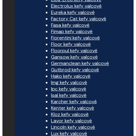
Electrolux kefy valcové
Eureka kefy valcové
Factory Cat kefy valcové
Fasa kefy valcové
Fimap kefy valcové
Fiorentini kefy valcové
Floor kefy valcové
Floorpul kefy valcové
Gansow kefy valcové
Germanclean kefy valcové
Gutbrod kefy valcové
Hako kefy valcové
Img kefy valcové
Ipc kefy valcové
Isal kefy valcové
Karcher kefy valcové
Kenter kefy valcové
Kloz kefy valcové
Lavor kefy valcové
Lincoln kefy valcové
Lux kefy valcové