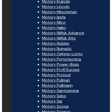
Motory Kranzle
Motory Lincoln
Motory Minuteman
Motory Igefa
Motory Nilco
Motory Hako
Motory Nilfisk Advance
Motory Nilfisk Alto
Motory Nobles
Motory Numatic
Motory Oehme-Lorito
Motory Portotecnica
Motory Power-Boss
Motory Profi Europe
Motory Protool
Motory Pulimat
Motory Pullmann
Motory Santoemma
Motory Sebo
Motory Sia
Motory Sorma
Motory Soteco