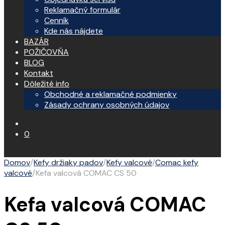
Reklamačný formulár
Cenník
Kde nás nájdete
BAZÁR
POŽIČOVŇA
BLOG
Kontakt
Dôležité info
Obchodné a reklamačné podmienky
Zásady ochrany osobných údajov
0
Domov
/
Kefy držiaky padov
/
Kefy valcové
/
Comac kefy
valcové
/
Kefa valcová COMAC CS 50
Kefa valcová COMAC