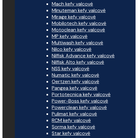
Mach kefy valcové
Minuteman kefy valcové
Mirage kefy valcové
Mobilotech kefy valcové
Motoclean kefy valcové
MP kefy valcové
Multiwash kefy valcové
Nilco kefy valcové
Nilfisk Advance kefy valcové
Nilfisk Alto kefy valcové
NSS kefy valcové
Numatic kefy valcové
Oertzen kefy valcové
Pangea kefy valcové
Portotecnica kefy valcové
Power-Boss kefy valcové
Powerclean kefy valcové
Pulimat kefy valcové
RCM kefy valcové
Sorma kefy valcové
Star kefy valcové