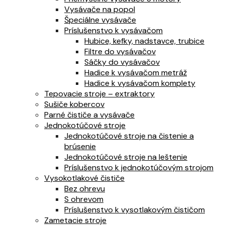
Vysávače na popol
Špeciálne vysávače
Príslušenstvo k vysávačom
Hubice, kefky, nadstavce, trubice
Filtre do vysávačov
Sáčky do vysávačov
Hadice k vysávačom metráž
Hadice k vysávačom komplety
Tepovacie stroje – extraktory
Sušiče kobercov
Parné čističe a vysávače
Jednokotúčové stroje
Jednokotúčové stroje na čistenie a
brúsenie
Jednokotúčové stroje na leštenie
Príslušenstvo k jednokotúčovým strojom
Vysokotlakové čističe
Bez ohrevu
S ohrevom
Príslušenstvo k vysotlakovým čističom
Zametacie stroje