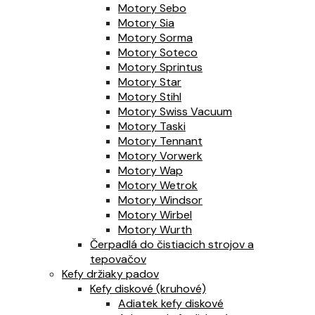
Motory Sebo
Motory Sia
Motory Sorma
Motory Soteco
Motory Sprintus
Motory Star
Motory Stihl
Motory Swiss Vacuum
Motory Taski
Motory Tennant
Motory Vorwerk
Motory Wap
Motory Wetrok
Motory Windsor
Motory Wirbel
Motory Wurth
Čerpadlá do čistiacich strojov a
tepovačov
Kefy držiaky padov
Kefy diskové (kruhové)
Adiatek kefy diskové