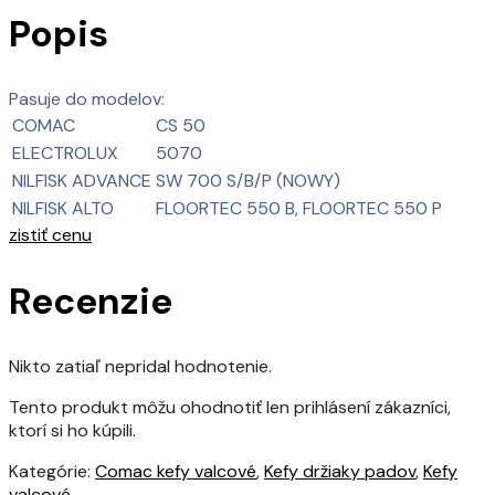
Popis
Pasuje do modelov:
COMAC
CS 50
ELECTROLUX
5070
NILFISK ADVANCE
SW 700 S/B/P (NOWY)
NILFISK ALTO
FLOORTEC 550 B, FLOORTEC 550 P
zistiť cenu
Recenzie
Nikto zatiaľ nepridal hodnotenie.
Tento produkt môžu ohodnotiť len prihlásení zákazníci,
ktorí si ho kúpili.
Kategórie:
Comac kefy valcové
,
Kefy držiaky padov
,
Kefy
valcové