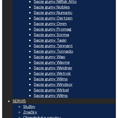
Sacie gumy Nilfisk Alto
Sacie gumy Nobles
Sacie gumy Numatic
Sacie gumy Oertzen
Sacie gumy Omm
Sacie gumy Promag
Sacie gumy Sorma
Sacie gumy Taski
Sacie gumy Tennant
Sacie gumy Tornado
Sacie gumy Wap
Sacie gumy Wayne
Sacie gumy Weidner
Sacie gumy Wetrok
Sacie gumy Wilms
Sacie gumy Windsor
Sacie gumy Wirbel
Sacie gumy Wilms
SERVIS
Služby
Značky
Objednávka servisu