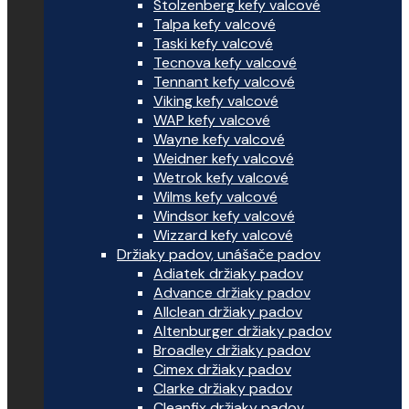
Stolzenberg kefy valcové
Talpa kefy valcové
Taski kefy valcové
Tecnova kefy valcové
Tennant kefy valcové
Viking kefy valcové
WAP kefy valcové
Wayne kefy valcové
Weidner kefy valcové
Wetrok kefy valcové
Wilms kefy valcové
Windsor kefy valcové
Wizzard kefy valcové
Držiaky padov, unášače padov
Adiatek držiaky padov
Advance držiaky padov
Allclean držiaky padov
Altenburger držiaky padov
Broadley držiaky padov
Cimex držiaky padov
Clarke držiaky padov
Cleanfix držiaky padov