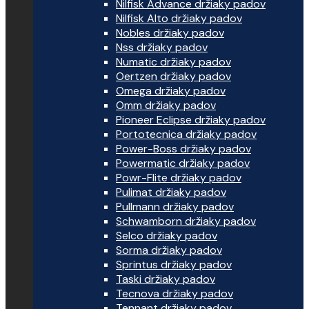
Nilfisk Advance držiaky padov
Nilfisk Alto držiaky padov
Nobles držiaky padov
Nss držiaky padov
Numatic držiaky padov
Oertzen držiaky padov
Omega držiaky padov
Omm držiaky padov
Pioneer Eclipse držiaky padov
Portotecnica držiaky padov
Power-Boss držiaky padov
Powermatic držiaky padov
Powr-Flite držiaky padov
Pulimat držiaky padov
Pullmann držiaky padov
Schwamborn držiaky padov
Selco držiaky padov
Sorma držiaky padov
Sprintus držiaky padov
Taski držiaky padov
Tecnova držiaky padov
Tennant držiaky padov