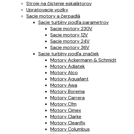
Stroje na čistenie eskalátorov
Upratovacie vozíky
Sacie motory a čerpadlá
Sacie turbíny podľa parametrov
Sacie motory 230V
Sacie motory 12V
Sacie motory 24V
Sacie motory 36V
Sacie turbíny podľa značiek
Motory Ackermann & Schmidt
Motory Adiatek
Motory Alco
Motory Aquafant
Motory Awa
Motory Borema
Motory Carrera
Motory Cfm
Motory Cimex
Motory Clarke
Motory Cleanfix
Motory Columbus