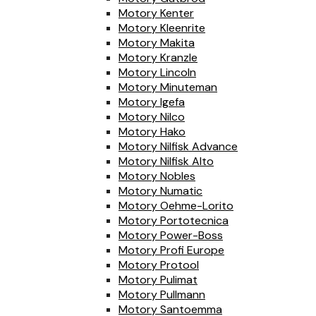
Motory Kenter
Motory Kleenrite
Motory Makita
Motory Kranzle
Motory Lincoln
Motory Minuteman
Motory Igefa
Motory Nilco
Motory Hako
Motory Nilfisk Advance
Motory Nilfisk Alto
Motory Nobles
Motory Numatic
Motory Oehme-Lorito
Motory Portotecnica
Motory Power-Boss
Motory Profi Europe
Motory Protool
Motory Pulimat
Motory Pullmann
Motory Santoemma