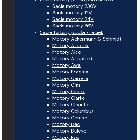
Sacie motory 230V
Sacie motory 12V
Sacie motory 24V
Sacie motory 36V
Sacie turbíny podľa značiek
Motory Ackermann & Schmidt
Motory Adiatek
Motory Alco
Motory Aquafant
Motory Awa
Motory Borema
Motory Carrera
Motory Cfm
Motory Cimex
Motory Clarke
Motory Cleanfix
Motory Columbus
Motory Comac
Motory Dec
Motory Dulevo
Motory Ebs