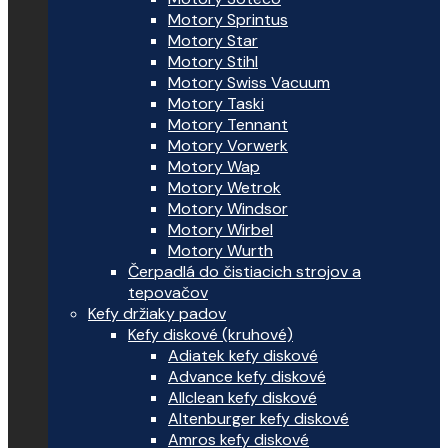
Motory Sprintus
Motory Star
Motory Stihl
Motory Swiss Vacuum
Motory Taski
Motory Tennant
Motory Vorwerk
Motory Wap
Motory Wetrok
Motory Windsor
Motory Wirbel
Motory Wurth
Čerpadlá do čistiacich strojov a
tepovačov
Kefy držiaky padov
Kefy diskové (kruhové)
Adiatek kefy diskové
Advance kefy diskové
Allclean kefy diskové
Altenburger kefy diskové
Amros kefy diskové