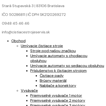
Stará Stupavská 3 | 83106 Bratislava
IČO 50286811 | IČ DPH SK2120269272
0948 45 46 46
info@cistiacestrojeservis.sk
Obchod
Umývacie čistiace stroje
Stroje pod našou značkou
Umývacie automaty s chodiacou
obsluhou
Umývacie automaty so sediacou obsluhou
Príslušenstvo k čistiacim strojom
Čistiace pady
Brúsny materiál
Nabíjače a konektory
Vysávače
Priemyselné vysávače 1 motor
Priemyselné vysávače 2 motory
Priemyselné vysávače 3 motory