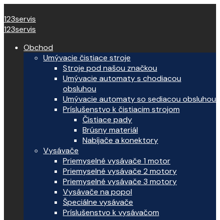
123servis
123servis
Obchod
Umývacie čistiace stroje
Stroje pod našou značkou
Umývacie automaty s chodiacou
obsluhou
Umývacie automaty so sediacou obsluhou
Príslušenstvo k čistiacim strojom
Čistiace pady
Brúsny materiál
Nabíjače a konektory
Vysávače
Priemyselné vysávače 1 motor
Priemyselné vysávače 2 motory
Priemyselné vysávače 3 motory
Vysávače na popol
Špeciálne vysávače
Príslušenstvo k vysávačom