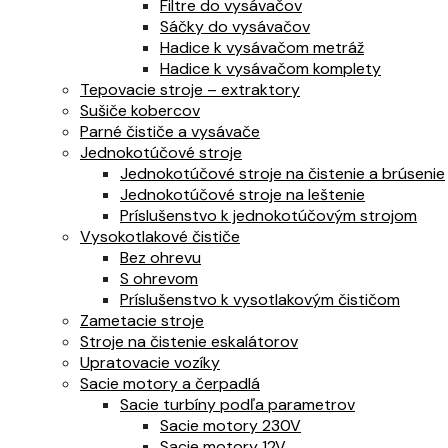
Filtre do vysávačov
Sáčky do vysávačov
Hadice k vysávačom metráž
Hadice k vysávačom komplety
Tepovacie stroje – extraktory
Sušiče kobercov
Parné čističe a vysávače
Jednokotúčové stroje
Jednokotúčové stroje na čistenie a brúsenie
Jednokotúčové stroje na leštenie
Príslušenstvo k jednokotúčovým strojom
Vysokotlakové čističe
Bez ohrevu
S ohrevom
Príslušenstvo k vysotlakovým čističom
Zametacie stroje
Stroje na čistenie eskalátorov
Upratovacie vozíky
Sacie motory a čerpadlá
Sacie turbíny podľa parametrov
Sacie motory 230V
Sacie motory 12V