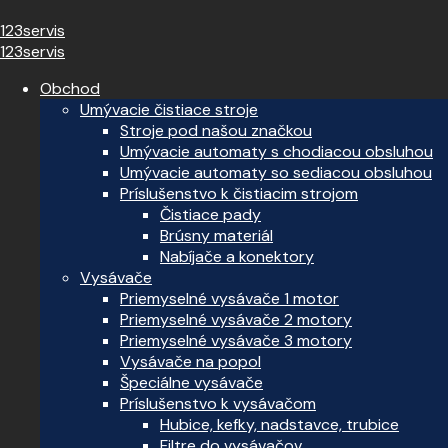
123servis
123servis
Obchod
Umývacie čistiace stroje
Stroje pod našou značkou
Umývacie automaty s chodiacou obsluhou
Umývacie automaty so sediacou obsluhou
Príslušenstvo k čistiacim strojom
Čistiace pady
Brúsny materiál
Nabíjače a konektory
Vysávače
Priemyselné vysávače 1 motor
Priemyselné vysávače 2 motory
Priemyselné vysávače 3 motory
Vysávače na popol
Špeciálne vysávače
Príslušenstvo k vysávačom
Hubice, kefky, nadstavce, trubice
Filtre do vysávačov