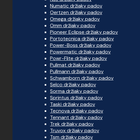
Numatic držiaky padov
Oertzen držiaky padov
Omega držiaky padov
Omm držiaky padov
Pioneer Eclipse držiaky padov
Portotecnica držiaky padov
Power-Boss držiaky padov
Powermatic držiaky padov
Powr-Flite držiaky padov
Pulimat držiaky padov
Pullmann držiaky padov
Schwamborn držiaky padov
Selco držiaky padov
Sorma držiaky padov
Sprintus držiaky padov
Taski držiaky padov
Tecnova držiaky padov
Tennant držiaky padov
Trek držiaky padov
Truvox držiaky padov
Tsm držiaky padov