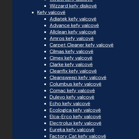
Wizzard kefy diskové
Kefy valcové
Adiatek kefy valcové
Advance kefy valcové
Allclean kefy valcové
Amros kefy valcové
Carpet Cleaner kefy valcové
Cilmas kefy valcové
Cimex kefy valcové
Clarke kefy valcové
Cleanfix kefy valcové
Cleansweep kefy valcové
Columbus kefy valcové
Comac kefy valcové
Dulevo kefy valcové
Echo kefy valcové
Ecologica kefy valcové
Elca-Erco kefy valcové
Electrolux kefy valcové
Eureka kefy valcové
Factory Cat kefy valcové