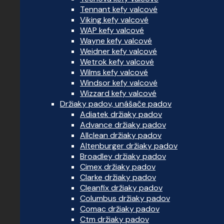
Tennant kefy valcové
Viking kefy valcové
WAP kefy valcové
Wayne kefy valcové
Weidner kefy valcové
Wetrok kefy valcové
Wilms kefy valcové
Windsor kefy valcové
Wizzard kefy valcové
Držiaky padov, unášače padov
Adiatek držiaky padov
Advance držiaky padov
Allclean držiaky padov
Altenburger držiaky padov
Broadley držiaky padov
Cimex držiaky padov
Clarke držiaky padov
Cleanfix držiaky padov
Columbus držiaky padov
Comac držiaky padov
Ctm držiaky padov