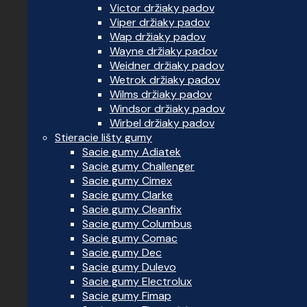
Victor držiaky padov
Viper držiaky padov
Wap držiaky padov
Wayne držiaky padov
Weidner držiaky padov
Wetrok držiaky padov
Wilms držiaky padov
Windsor držiaky padov
Wirbel držiaky padov
Stieracie lišty gumy
Sacie gumy Adiatek
Sacie gumy Challenger
Sacie gumy Cimex
Sacie gumy Clarke
Sacie gumy Cleanfix
Sacie gumy Columbus
Sacie gumy Comac
Sacie gumy Dec
Sacie gumy Dulevo
Sacie gumy Electrolux
Sacie gumy Fimap