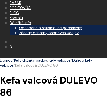
BAZÁR
POŽIČOVŇA
BLOG
Kontakt
Dôležité info
Obchodné a reklamačné podmienky
Zásady ochrany osobných údajov
0
Domov
/
Kefy držiaky padov
/
Kefy valcové
/
Dulevo kefy
valcové
/
Kefa valcová DULEVO 86
Kefa valcová DULEVO
86