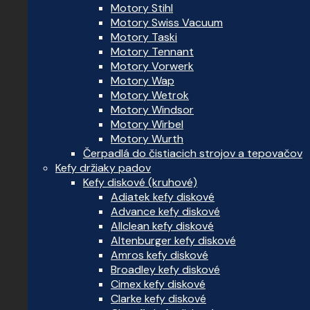
Motory Stihl
Motory Swiss Vacuum
Motory Taski
Motory Tennant
Motory Vorwerk
Motory Wap
Motory Wetrok
Motory Windsor
Motory Wirbel
Motory Wurth
Čerpadlá do čistiacich strojov a tepovačov
Kefy držiaky padov
Kefy diskové (kruhové)
Adiatek kefy diskové
Advance kefy diskové
Allclean kefy diskové
Altenburger kefy diskové
Amros kefy diskové
Broadley kefy diskové
Cimex kefy diskové
Clarke kefy diskové