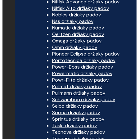
Nilfisk Advance držiaky padov
Nilfisk Alto držiaky padov
Nobles držiaky padov
Nss držiaky padov
Numatic držiaky padov
Oertzen držiaky padov
Omega držiaky padov
Omm držiaky padov
Pioneer Eclipse držiaky padov
Portotecnica držiaky padov
Power-Boss držiaky padov
Powermatic držiaky padov
Powr-Flite držiaky padov
Pulimat držiaky padov
Pullmann držiaky padov
Schwamborn držiaky padov
Selco držiaky padov
Sorma držiaky padov
Sprintus držiaky padov
Taski držiaky padov
Tecnova držiaky padov
Tennant držiaky padov