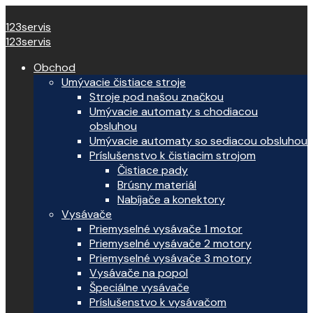
123servis
123servis
Obchod
Umývacie čistiace stroje
Stroje pod našou značkou
Umývacie automaty s chodiacou
obsluhou
Umývacie automaty so sediacou obsluhou
Príslušenstvo k čistiacim strojom
Čistiace pady
Brúsny materiál
Nabíjače a konektory
Vysávače
Priemyselné vysávače 1 motor
Priemyselné vysávače 2 motory
Priemyselné vysávače 3 motory
Vysávače na popol
Špeciálne vysávače
Príslušenstvo k vysávačom