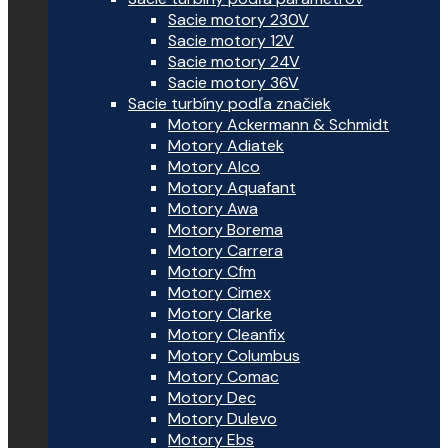
Sacie motory 230V
Sacie motory 12V
Sacie motory 24V
Sacie motory 36V
Sacie turbíny podľa značiek
Motory Ackermann & Schmidt
Motory Adiatek
Motory Alco
Motory Aquafant
Motory Awa
Motory Borema
Motory Carrera
Motory Cfm
Motory Cimex
Motory Clarke
Motory Cleanfix
Motory Columbus
Motory Comac
Motory Dec
Motory Dulevo
Motory Ebs