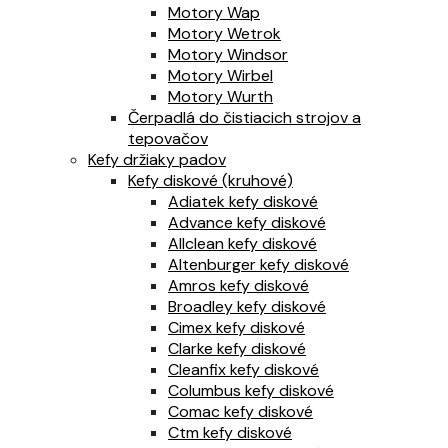
Motory Wap
Motory Wetrok
Motory Windsor
Motory Wirbel
Motory Wurth
Čerpadlá do čistiacich strojov a
tepovačov
Kefy držiaky padov
Kefy diskové (kruhové)
Adiatek kefy diskové
Advance kefy diskové
Allclean kefy diskové
Altenburger kefy diskové
Amros kefy diskové
Broadley kefy diskové
Cimex kefy diskové
Clarke kefy diskové
Cleanfix kefy diskové
Columbus kefy diskové
Comac kefy diskové
Ctm kefy diskové