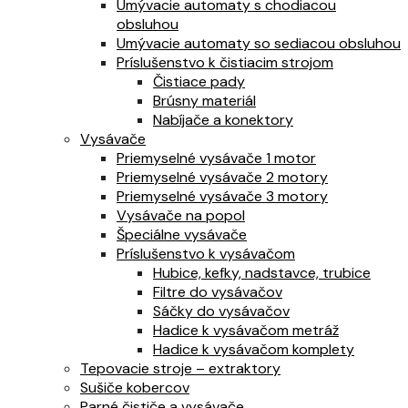
Umývacie automaty s chodiacou
obsluhou
Umývacie automaty so sediacou obsluhou
Príslušenstvo k čistiacim strojom
Čistiace pady
Brúsny materiál
Nabíjače a konektory
Vysávače
Priemyselné vysávače 1 motor
Priemyselné vysávače 2 motory
Priemyselné vysávače 3 motory
Vysávače na popol
Špeciálne vysávače
Príslušenstvo k vysávačom
Hubice, kefky, nadstavce, trubice
Filtre do vysávačov
Sáčky do vysávačov
Hadice k vysávačom metráž
Hadice k vysávačom komplety
Tepovacie stroje – extraktory
Sušiče kobercov
Parné čističe a vysávače