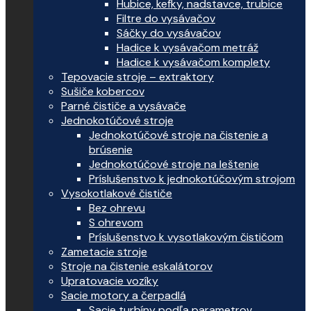
Hubice, kefky, nadstavce, trubice
Filtre do vysávačov
Sáčky do vysávačov
Hadice k vysávačom metráž
Hadice k vysávačom komplety
Tepovacie stroje – extraktory
Sušiče kobercov
Parné čističe a vysávače
Jednokotúčové stroje
Jednokotúčové stroje na čistenie a
brúsenie
Jednokotúčové stroje na leštenie
Príslušenstvo k jednokotúčovým strojom
Vysokotlakové čističe
Bez ohrevu
S ohrevom
Príslušenstvo k vysotlakovým čističom
Zametacie stroje
Stroje na čistenie eskalátorov
Upratovacie vozíky
Sacie motory a čerpadlá
Sacie turbíny podľa parametrov