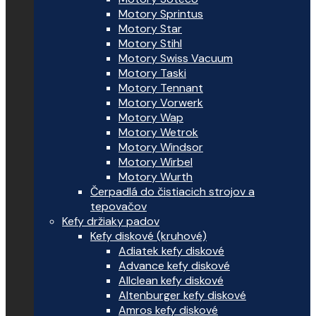
Motory Sprintus
Motory Star
Motory Stihl
Motory Swiss Vacuum
Motory Taski
Motory Tennant
Motory Vorwerk
Motory Wap
Motory Wetrok
Motory Windsor
Motory Wirbel
Motory Wurth
Čerpadlá do čistiacich strojov a
tepovačov
Kefy držiaky padov
Kefy diskové (kruhové)
Adiatek kefy diskové
Advance kefy diskové
Allclean kefy diskové
Altenburger kefy diskové
Amros kefy diskové