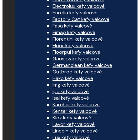
Electrolux kefy valcové
Eureka kefy valcové
Factory Cat kefy valcové
Fasa kefy valcové
Fimap kefy valcové
Fiorentini kefy valcové
Floor kefy valcové
Floorpul kefy valcové
Gansow kefy valcové
Germanclean kefy valcové
Gutbrod kefy valcové
Hako kefy valcové
Img kefy valcové
Ipc kefy valcové
Isal kefy valcové
Karcher kefy valcové
Kenter kefy valcové
Kloz kefy valcové
Lavor kefy valcové
Lincoln kefy valcové
Lux kefy valcové