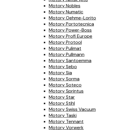
Motory Nobles
Motory Numatic
Motory Oehme-Lorito
Motory Portotecnica
Motory Power-Boss
Motory Profi Europe
Motory Protool
Motory Pulimat
Motory Pullmann
Motory Santoemma
Motory Sebo
Motory Sia
Motory Sorma
Motory Soteco
Motory Sprintus
Motory Star
Motory Stihl
Motory Swiss Vacuum
Motory Taski
Motory Tennant
Motory Vorwerk