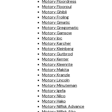
Motory Floordress
Motory Floorpul
Motory Ghibli
Motory Froling
Motory Gmatic
Motory Gregomatic
Motory Gansow
Motory Ipc
Motory Karcher
Motory Kleinberg
Motory Gutbrod
Motory Kenter
Motory Kleenrite
Motory Makita
Motory Kranzle
Motory Lincoln
Motory Minuteman
Motory Igefa
Motory Nilco
Motory Hako
Motory Nilfisk Advance
Motory Nilfisk Alto