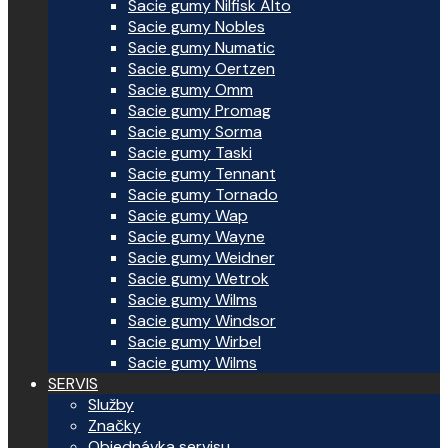
Sacie gumy Nilfisk Alto
Sacie gumy Nobles
Sacie gumy Numatic
Sacie gumy Oertzen
Sacie gumy Omm
Sacie gumy Promag
Sacie gumy Sorma
Sacie gumy Taski
Sacie gumy Tennant
Sacie gumy Tornado
Sacie gumy Wap
Sacie gumy Wayne
Sacie gumy Weidner
Sacie gumy Wetrok
Sacie gumy Wilms
Sacie gumy Windsor
Sacie gumy Wirbel
Sacie gumy Wilms
SERVIS
Služby
Značky
Objednávka servisu