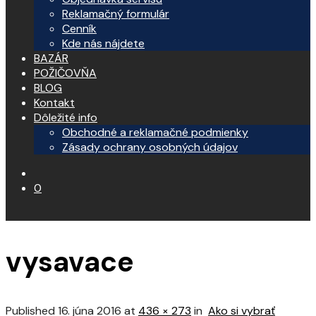
Reklamačný formulár
Cenník
Kde nás nájdete
BAZÁR
POŽIČOVŇA
BLOG
Kontakt
Dôležité info
Obchodné a reklamačné podmienky
Zásady ochrany osobných údajov
0
vysavace
Published
16. júna 2016
at
436 × 273
in
Ako si vybrať