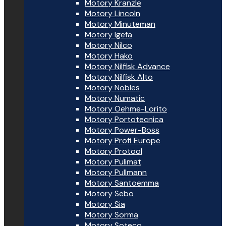
Motory Kranzle
Motory Lincoln
Motory Minuteman
Motory Igefa
Motory Nilco
Motory Hako
Motory Nilfisk Advance
Motory Nilfisk Alto
Motory Nobles
Motory Numatic
Motory Oehme-Lorito
Motory Portotecnica
Motory Power-Boss
Motory Profi Europe
Motory Protool
Motory Pulimat
Motory Pullmann
Motory Santoemma
Motory Sebo
Motory Sia
Motory Sorma
Motory Soteco