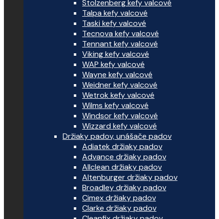
Stolzenberg kefy valcové
Talpa kefy valcové
Taski kefy valcové
Tecnova kefy valcové
Tennant kefy valcové
Viking kefy valcové
WAP kefy valcové
Wayne kefy valcové
Weidner kefy valcové
Wetrok kefy valcové
Wilms kefy valcové
Windsor kefy valcové
Wizzard kefy valcové
Držiaky padov, unášače padov
Adiatek držiaky padov
Advance držiaky padov
Allclean držiaky padov
Altenburger držiaky padov
Broadley držiaky padov
Cimex držiaky padov
Clarke držiaky padov
Cleanfix držiaky padov