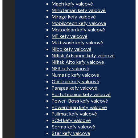
Mach kefy valcové
Minuteman kefy valcové
Mirage kefy valcové
Mobilotech kefy valcové
Motoclean kefy valcové
MP kefy valcové
Multiwash kefy valcové
Nilco kefy valcové
Nilfisk Advance kefy valcové
Nilfisk Alto kefy valcové
NSS kefy valcové
Numatic kefy valcové
Oertzen kefy valcové
Pangea kefy valcové
Portotecnica kefy valcové
Power-Boss kefy valcové
Powerclean kefy valcové
Pulimat kefy valcové
RCM kefy valcové
Sorma kefy valcové
Star kefy valcové