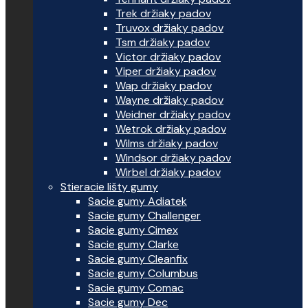
Trek držiaky padov
Truvox držiaky padov
Tsm držiaky padov
Victor držiaky padov
Viper držiaky padov
Wap držiaky padov
Wayne držiaky padov
Weidner držiaky padov
Wetrok držiaky padov
Wilms držiaky padov
Windsor držiaky padov
Wirbel držiaky padov
Stieracie lišty gumy
Sacie gumy Adiatek
Sacie gumy Challenger
Sacie gumy Cimex
Sacie gumy Clarke
Sacie gumy Cleanfix
Sacie gumy Columbus
Sacie gumy Comac
Sacie gumy Dec