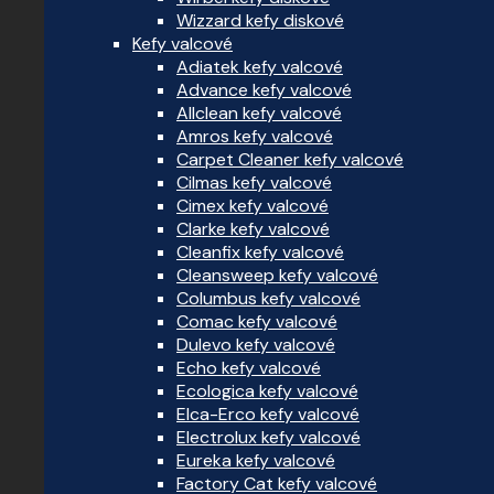
Wizzard kefy diskové
Kefy valcové
Adiatek kefy valcové
Advance kefy valcové
Allclean kefy valcové
Amros kefy valcové
Carpet Cleaner kefy valcové
Cilmas kefy valcové
Cimex kefy valcové
Clarke kefy valcové
Cleanfix kefy valcové
Cleansweep kefy valcové
Columbus kefy valcové
Comac kefy valcové
Dulevo kefy valcové
Echo kefy valcové
Ecologica kefy valcové
Elca-Erco kefy valcové
Electrolux kefy valcové
Eureka kefy valcové
Factory Cat kefy valcové