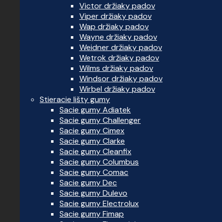
Victor držiaky padov
Viper držiaky padov
Wap držiaky padov
Wayne držiaky padov
Weidner držiaky padov
Wetrok držiaky padov
Wilms držiaky padov
Windsor držiaky padov
Wirbel držiaky padov
Stieracie lišty gumy
Sacie gumy Adiatek
Sacie gumy Challenger
Sacie gumy Cimex
Sacie gumy Clarke
Sacie gumy Cleanfix
Sacie gumy Columbus
Sacie gumy Comac
Sacie gumy Dec
Sacie gumy Dulevo
Sacie gumy Electrolux
Sacie gumy Fimap