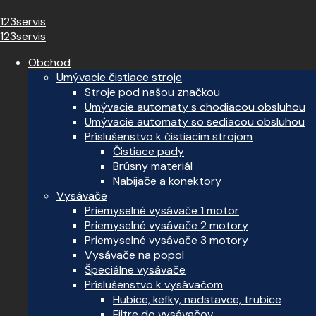
123servis
123servis
Obchod
Umývacie čistiace stroje
Stroje pod našou značkou
Umývacie automaty s chodiacou obsluhou
Umývacie automaty so sediacou obsluhou
Príslušenstvo k čistiacim strojom
Čistiace pady
Brúsny materiál
Nabíjače a konektory
Vysávače
Priemyselné vysávače 1 motor
Priemyselné vysávače 2 motory
Priemyselné vysávače 3 motory
Vysávače na popol
Špeciálne vysávače
Príslušenstvo k vysávačom
Hubice, kefky, nadstavce, trubice
Filtre do vysávačov