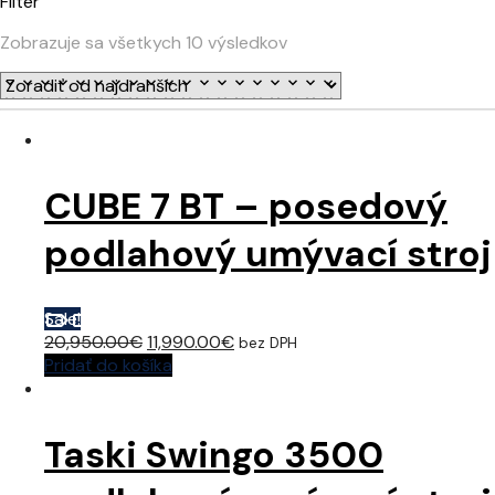
Filter
Zobrazuje sa všetkych 10 výsledkov
CUBE 7 BT – posedový
podlahový umývací stroj
Sale!
Original
Current
20,950.00
€
11,990.00
€
bez DPH
price
price
Pridať do košíka
was:
is:
20,950.00€.
11,990.00€.
Taski Swingo 3500