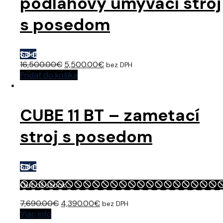
podlahový umývací stroj
s posedom
Sale!
Original
Current
16,500.00
€
5,500.00
€
bez DPH
price
price
Pridať do košíka
was:
is:
16,500.00€.
5,500.00€.
CUBE 11 BT – zametací
stroj s posedom
Sale!
Out of stock
Original
Current
7,690.00
€
4,390.00
€
bez DPH
price
price
Viac info