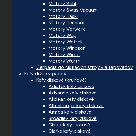
Motory Stihl
Motory Swiss Vacuum
Motory Taski
Motory Tennant
Motory Vorwerk
Motory Wap
Motory Wetrok
Motory Windsor
Motory Wirbel
Motory Wurth
Čerpadlá do čistiacich strojov a tepovačov
Kefy držiaky padov
Kefy diskové (kruhové)
Adiatek kefy diskové
Advance kefy diskové
Allclean kefy diskové
Altenburger kefy diskové
Amros kefy diskové
Broadley kefy diskové
Cimex kefy diskové
Clarke kefy diskové