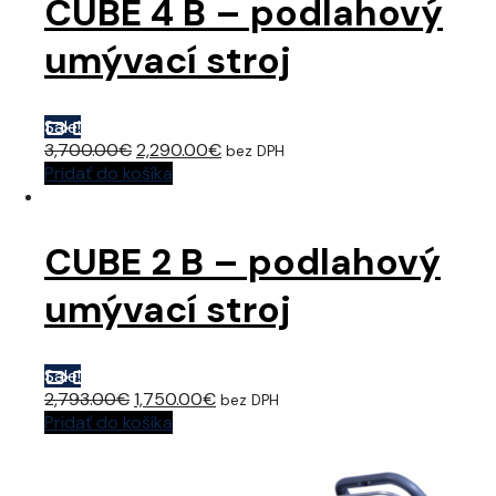
CUBE 4 B – podlahový
umývací stroj
Sale!
Original
Current
3,700.00
€
2,290.00
€
bez DPH
price
price
Pridať do košíka
was:
is:
3,700.00€.
2,290.00€.
CUBE 2 B – podlahový
umývací stroj
Sale!
Original
Current
2,793.00
€
1,750.00
€
bez DPH
price
price
Pridať do košíka
was:
is:
2,793.00€.
1,750.00€.