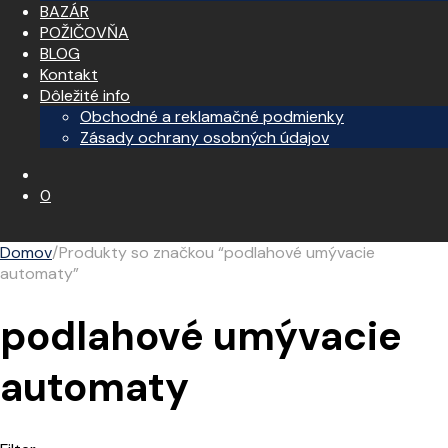
BAZÁR
POŽIČOVŇA
BLOG
Kontakt
Dôležité info
Obchodné a reklamačné podmienky
Zásady ochrany osobných údajov
0
Domov
/
Produkty so značkou “podlahové umývacie
automaty”
podlahové umývacie
automaty