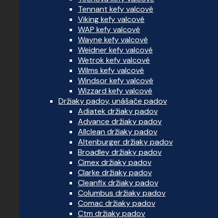
Tennant kefy valcové
Viking kefy valcové
WAP kefy valcové
Wayne kefy valcové
Weidner kefy valcové
Wetrok kefy valcové
Wilms kefy valcové
Windsor kefy valcové
Wizzard kefy valcové
Držiaky padov, unášače padov
Adiatek držiaky padov
Advance držiaky padov
Allclean držiaky padov
Altenburger držiaky padov
Broadley držiaky padov
Cimex držiaky padov
Clarke držiaky padov
Cleanfix držiaky padov
Columbus držiaky padov
Comac držiaky padov
Ctm držiaky padov