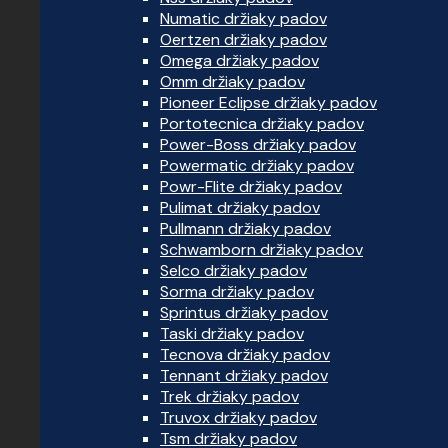
Numatic držiaky padov
Oertzen držiaky padov
Omega držiaky padov
Omm držiaky padov
Pioneer Eclipse držiaky padov
Portotecnica držiaky padov
Power-Boss držiaky padov
Powermatic držiaky padov
Powr-Flite držiaky padov
Pulimat držiaky padov
Pullmann držiaky padov
Schwamborn držiaky padov
Selco držiaky padov
Sorma držiaky padov
Sprintus držiaky padov
Taski držiaky padov
Tecnova držiaky padov
Tennant držiaky padov
Trek držiaky padov
Truvox držiaky padov
Tsm držiaky padov