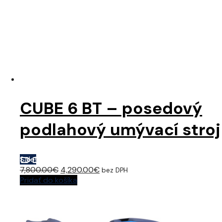
CUBE 6 BT – posedový
podlahový umývací stroj
Sale!
Original
Current
7,800.00
€
4,290.00
€
bez DPH
price
price
Pridať do košíka
was:
is:
7,800.00€.
4,290.00€.