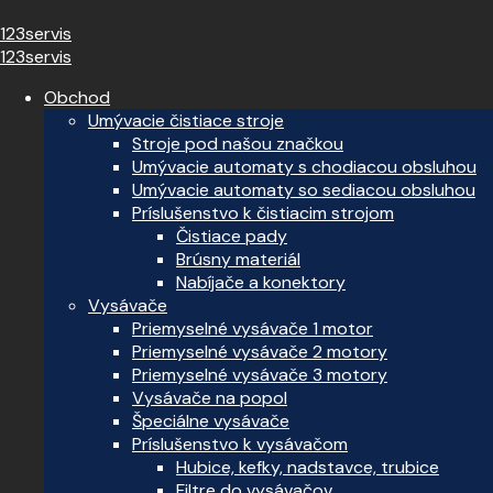
123servis
123servis
Obchod
Umývacie čistiace stroje
Stroje pod našou značkou
Umývacie automaty s chodiacou obsluhou
Umývacie automaty so sediacou obsluhou
Príslušenstvo k čistiacim strojom
Čistiace pady
Brúsny materiál
Nabíjače a konektory
Vysávače
Priemyselné vysávače 1 motor
Priemyselné vysávače 2 motory
Priemyselné vysávače 3 motory
Vysávače na popol
Špeciálne vysávače
Príslušenstvo k vysávačom
Hubice, kefky, nadstavce, trubice
Filtre do vysávačov