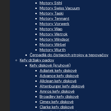
Motory Stihl
Motory Swiss Vacuum
Motory Taski
Motory Tennant
Motory Vorwerk
Motory Wap
Motory Wetrok
Motory Windsor
Motory Wirbel
Motory Wurth
Čerpadlá do čistiacich strojov a tepovačov
Kefy držiaky padov
Kefy diskové (kruhové)
Adiatek kefy diskové
Advance kefy diskové
Allclean kefy diskové
Altenburger kefy diskové
Amros kefy diskové
Broadley kefy diskové
Cimex kefy diskové
Clarke kefy diskové