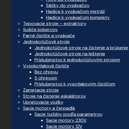
Sáčky do vysávačov
Hadice k vysávačom metráž
Hadice k vysávačom komplety
Tepovacie stroje – extraktory
Sušiče kobercov
Parné čističe a vysávače
Jednokotúčové stroje
Jednokotúčové stroje na čistenie a brúsenie
Jednokotúčové stroje na leštenie
Príslušenstvo k jednokotúčovým strojom
Vysokotlakové čističe
Bez ohrevu
S ohrevom
Príslušenstvo k vysotlakovým čističom
Zametacie stroje
Stroje na čistenie eskalátorov
Upratovacie vozíky
Sacie motory a čerpadlá
Sacie turbíny podľa parametrov
Sacie motory 230V
Sacie motory 12V