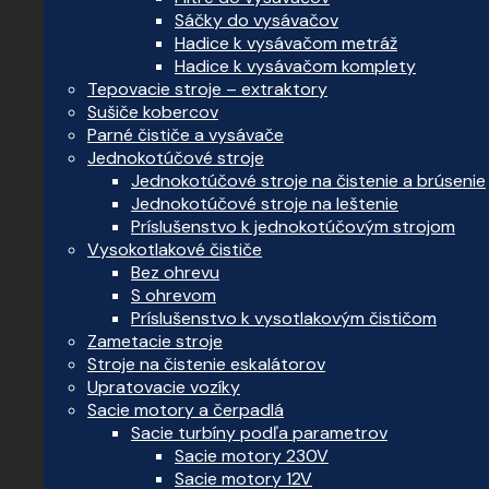
Sáčky do vysávačov
Hadice k vysávačom metráž
Hadice k vysávačom komplety
Tepovacie stroje – extraktory
Sušiče kobercov
Parné čističe a vysávače
Jednokotúčové stroje
Jednokotúčové stroje na čistenie a brúsenie
Jednokotúčové stroje na leštenie
Príslušenstvo k jednokotúčovým strojom
Vysokotlakové čističe
Bez ohrevu
S ohrevom
Príslušenstvo k vysotlakovým čističom
Zametacie stroje
Stroje na čistenie eskalátorov
Upratovacie vozíky
Sacie motory a čerpadlá
Sacie turbíny podľa parametrov
Sacie motory 230V
Sacie motory 12V