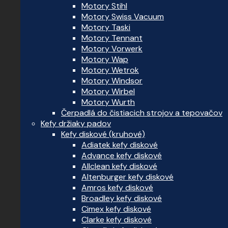
Motory Stihl
Motory Swiss Vacuum
Motory Taski
Motory Tennant
Motory Vorwerk
Motory Wap
Motory Wetrok
Motory Windsor
Motory Wirbel
Motory Wurth
Čerpadlá do čistiacich strojov a tepovačov
Kefy držiaky padov
Kefy diskové (kruhové)
Adiatek kefy diskové
Advance kefy diskové
Allclean kefy diskové
Altenburger kefy diskové
Amros kefy diskové
Broadley kefy diskové
Cimex kefy diskové
Clarke kefy diskové