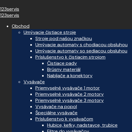
123servis
123servis
Obchod
Umývacie čistiace stroje
Stroje pod našou značkou
Umývacie automaty s chodiacou obsluhou
Umývacie automaty so sediacou obsluhou
Príslušenstvo k čistiacim strojom
Čistiace pady
Brúsny materiál
Nabíjače a konektory
Vysávače
Priemyselné vysávače 1 motor
Priemyselné vysávače 2 motory
Priemyselné vysávače 3 motory
Vysávače na popol
Špeciálne vysávače
Príslušenstvo k vysávačom
Hubice, kefky, nadstavce, trubice
Filtre do vysávačov