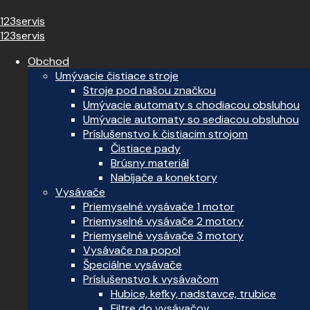
123servis
123servis
Obchod
Umývacie čistiace stroje
Stroje pod našou značkou
Umývacie automaty s chodiacou obsluhou
Umývacie automaty so sediacou obsluhou
Príslušenstvo k čistiacim strojom
Čistiace pady
Brúsny materiál
Nabíjače a konektory
Vysávače
Priemyselné vysávače 1 motor
Priemyselné vysávače 2 motory
Priemyselné vysávače 3 motory
Vysávače na popol
Špeciálne vysávače
Príslušenstvo k vysávačom
Hubice, kefky, nadstavce, trubice
Filtre do vysávačov