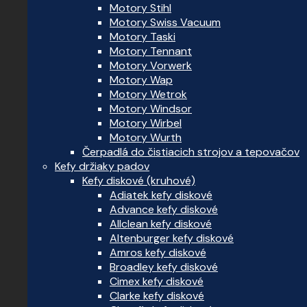
Motory Stihl
Motory Swiss Vacuum
Motory Taski
Motory Tennant
Motory Vorwerk
Motory Wap
Motory Wetrok
Motory Windsor
Motory Wirbel
Motory Wurth
Čerpadlá do čistiacich strojov a tepovačov
Kefy držiaky padov
Kefy diskové (kruhové)
Adiatek kefy diskové
Advance kefy diskové
Allclean kefy diskové
Altenburger kefy diskové
Amros kefy diskové
Broadley kefy diskové
Cimex kefy diskové
Clarke kefy diskové