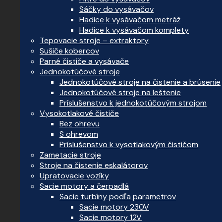
Sáčky do vysávačov
Hadice k vysávačom metráž
Hadice k vysávačom komplety
Tepovacie stroje – extraktory
Sušiče kobercov
Parné čističe a vysávače
Jednokotúčové stroje
Jednokotúčové stroje na čistenie a brúsenie
Jednokotúčové stroje na leštenie
Príslušenstvo k jednokotúčovým strojom
Vysokotlakové čističe
Bez ohrevu
S ohrevom
Príslušenstvo k vysotlakovým čističom
Zametacie stroje
Stroje na čistenie eskalátorov
Upratovacie vozíky
Sacie motory a čerpadlá
Sacie turbíny podľa parametrov
Sacie motory 230V
Sacie motory 12V