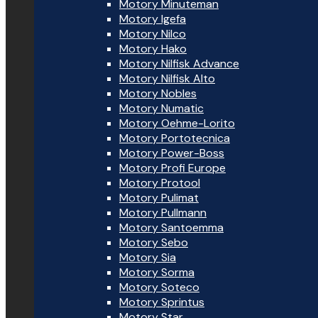
Motory Minuteman
Motory Igefa
Motory Nilco
Motory Hako
Motory Nilfisk Advance
Motory Nilfisk Alto
Motory Nobles
Motory Numatic
Motory Oehme-Lorito
Motory Portotecnica
Motory Power-Boss
Motory Profi Europe
Motory Protool
Motory Pulimat
Motory Pullmann
Motory Santoemma
Motory Sebo
Motory Sia
Motory Sorma
Motory Soteco
Motory Sprintus
Motory Star