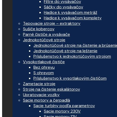
Filtre do vysávačov
Sáčky do vysávačov
Hadice k vysávačom metráž
Hadice k vysávačom komplety
Tepovacie stroje – extraktory
Sušiče kobercov
Parné čističe a vysávače
Jednokotúčové stroje
Jednokotúčové stroje na čistenie a brúseni
Jednokotúčové stroje na leštenie
Príslušenstvo k jednokotúčovým strojom
Vysokotlakové čističe
Bez ohrevu
S ohrevom
Príslušenstvo k vysotlakovým čističom
Zametacie stroje
Stroje na čistenie eskalátorov
Upratovacie vozíky
Sacie motory a čerpadlá
Sacie turbíny podľa parametrov
Sacie motory 230V
Sacie motory 12V