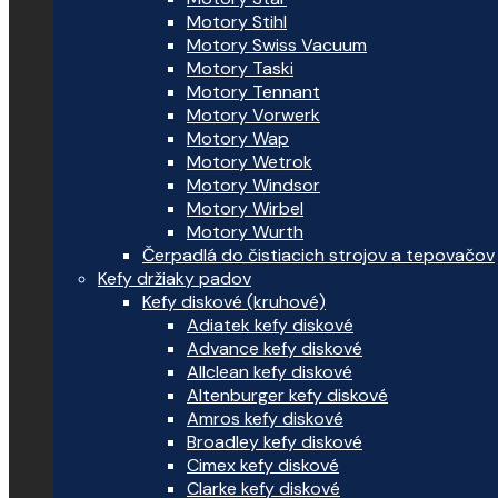
Motory Stihl
Motory Swiss Vacuum
Motory Taski
Motory Tennant
Motory Vorwerk
Motory Wap
Motory Wetrok
Motory Windsor
Motory Wirbel
Motory Wurth
Čerpadlá do čistiacich strojov a tepovačov
Kefy držiaky padov
Kefy diskové (kruhové)
Adiatek kefy diskové
Advance kefy diskové
Allclean kefy diskové
Altenburger kefy diskové
Amros kefy diskové
Broadley kefy diskové
Cimex kefy diskové
Clarke kefy diskové