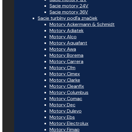
Sacie motory 24V
Sacie motory 36V
Sacie turbíny podľa značiek
Motory Ackermann & Schmidt
Motory Adiatek
Motory Alco
Motory Aquafant
Motory Awa
Motory Borema
Motory Carrera
Motory Cfm
Motory Cimex
Motory Clarke
Motory Cleanfix
Motory Columbus
Motory Comac
Motory Dec
Motory Dulevo
Motory Ebs
Motory Electrolux
Motory Fimap