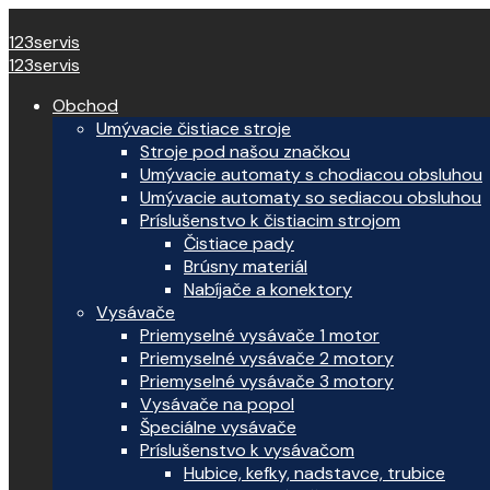
123servis
123servis
Obchod
Umývacie čistiace stroje
Stroje pod našou značkou
Umývacie automaty s chodiacou obsluhou
Umývacie automaty so sediacou obsluhou
Príslušenstvo k čistiacim strojom
Čistiace pady
Brúsny materiál
Nabíjače a konektory
Vysávače
Priemyselné vysávače 1 motor
Priemyselné vysávače 2 motory
Priemyselné vysávače 3 motory
Vysávače na popol
Špeciálne vysávače
Príslušenstvo k vysávačom
Hubice, kefky, nadstavce, trubice