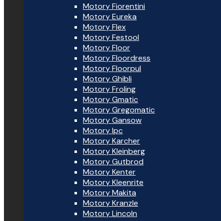
Motory Fiorentini
Motory Eureka
Motory Flex
Motory Festool
Motory Floor
Motory Floordress
Motory Floorpul
Motory Ghibli
Motory Froling
Motory Gmatic
Motory Gregomatic
Motory Gansow
Motory Ipc
Motory Karcher
Motory Kleinberg
Motory Gutbrod
Motory Kenter
Motory Kleenrite
Motory Makita
Motory Kranzle
Motory Lincoln