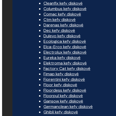
Cleanfix kefy diskové
Columbus kefy diskové
Comac kefy diskové
Ctm kefy diskové
Darenas kefy diskové
Dec kefy diskové
Dulevo kefy diskové
Ecologica kefy diskové
Elca-Erco kefy diskové
Electrolux kefy diskové
Eureka kefy diskové
Elektroma kefy diskové
Factory Cat kefy diskové
Fimap kefy diskové
Fiorentini kefy diskové
Floor kefy diskové
Floordess kefy diskové
Floorpul kefy diskové
Gansow kefy diskové
Germanclean kefy diskové
Ghibli kefy diskové