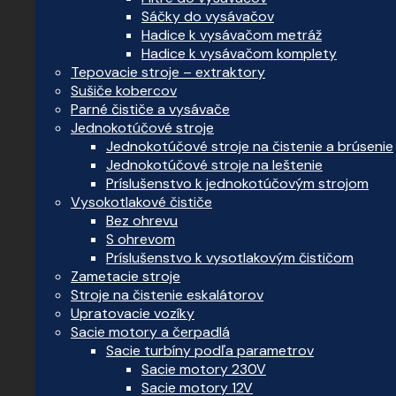
Sáčky do vysávačov
Hadice k vysávačom metráž
Hadice k vysávačom komplety
Tepovacie stroje – extraktory
Sušiče kobercov
Parné čističe a vysávače
Jednokotúčové stroje
Jednokotúčové stroje na čistenie a brúsenie
Jednokotúčové stroje na leštenie
Príslušenstvo k jednokotúčovým strojom
Vysokotlakové čističe
Bez ohrevu
S ohrevom
Príslušenstvo k vysotlakovým čističom
Zametacie stroje
Stroje na čistenie eskalátorov
Upratovacie vozíky
Sacie motory a čerpadlá
Sacie turbíny podľa parametrov
Sacie motory 230V
Sacie motory 12V