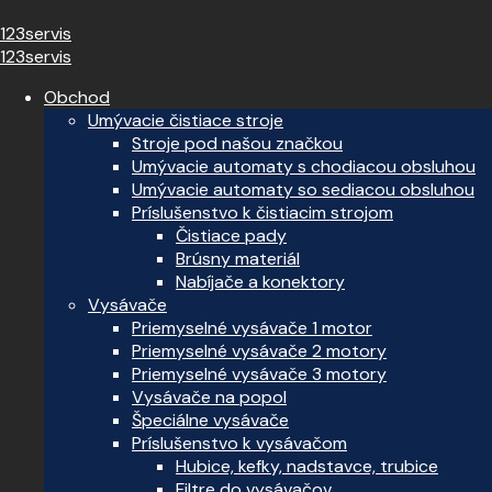
123servis
123servis
Obchod
Umývacie čistiace stroje
Stroje pod našou značkou
Umývacie automaty s chodiacou obsluhou
Umývacie automaty so sediacou obsluhou
Príslušenstvo k čistiacim strojom
Čistiace pady
Brúsny materiál
Nabíjače a konektory
Vysávače
Priemyselné vysávače 1 motor
Priemyselné vysávače 2 motory
Priemyselné vysávače 3 motory
Vysávače na popol
Špeciálne vysávače
Príslušenstvo k vysávačom
Hubice, kefky, nadstavce, trubice
Filtre do vysávačov