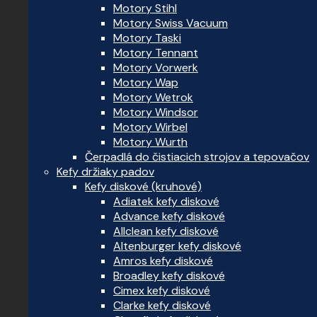
Motory Stihl
Motory Swiss Vacuum
Motory Taski
Motory Tennant
Motory Vorwerk
Motory Wap
Motory Wetrok
Motory Windsor
Motory Wirbel
Motory Wurth
Čerpadlá do čistiacich strojov a tepovačov
Kefy držiaky padov
Kefy diskové (kruhové)
Adiatek kefy diskové
Advance kefy diskové
Allclean kefy diskové
Altenburger kefy diskové
Amros kefy diskové
Broadley kefy diskové
Cimex kefy diskové
Clarke kefy diskové