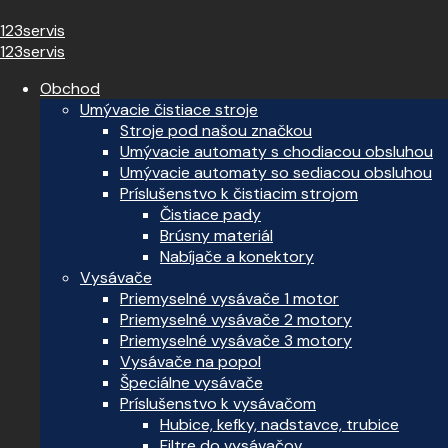
123servis
123servis
Obchod
Umývacie čistiace stroje
Stroje pod našou značkou
Umývacie automaty s chodiacou obsluhou
Umývacie automaty so sediacou obsluhou
Príslušenstvo k čistiacim strojom
Čistiace pady
Brúsny materiál
Nabíjače a konektory
Vysávače
Priemyselné vysávače 1 motor
Priemyselné vysávače 2 motory
Priemyselné vysávače 3 motory
Vysávače na popol
Špeciálne vysávače
Príslušenstvo k vysávačom
Hubice, kefky, nadstavce, trubice
Filtre do vysávačov