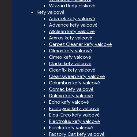
Wizzard kefy diskové
Kefy valcové
Adiatek kefy valcové
Advance kefy valcové
Allclean kefy valcové
Amros kefy valcové
Carpet Cleaner kefy valcové
Cilmas kefy valcové
Cimex kefy valcové
Clarke kefy valcové
Cleanfix kefy valcové
Cleansweep kefy valcové
Columbus kefy valcové
Comac kefy valcové
Dulevo kefy valcové
Echo kefy valcové
Ecologica kefy valcové
Elca-Erco kefy valcové
Electrolux kefy valcové
Eureka kefy valcové
Factory Cat kefy valcové