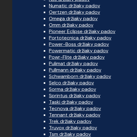
Numatic držiaky padov
Oertzen držiaky padov
Omega držiaky padov
Omm držiaky padov
Pioneer Eclipse držiaky padov
Portotecnica držiaky padov
Power-Boss držiaky padov
Powermatic držiaky padov
Powr-Flite držiaky padov
Pulimat držiaky padov
Pullmann držiaky padov
Schwamborn držiaky padov
Selco držiaky padov
Sorma držiaky padov
Sprintus držiaky padov
Taski držiaky padov
Tecnova držiaky padov
Tennant držiaky padov
Trek držiaky padov
Truvox držiaky padov
Tsm držiaky padov