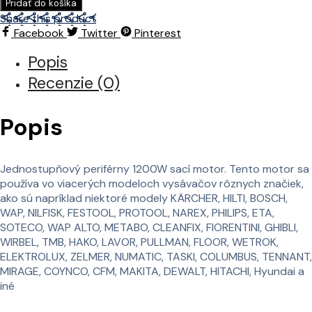
Pridať do košíka
do
Share this product
vysávača
Facebook
Twitter
Pinterest
jednostupňový
periférny
Popis
1200
Recenzie (0)
W
(väčší)
Popis
Jednostupňový periférny 1200W sací motor. Tento motor sa
používa vo viacerých modeloch vysávačov rôznych značiek,
ako sú napríklad niektoré modely KÄRCHER, HILTI, BOSCH,
WAP, NILFISK, FESTOOL, PROTOOL, NAREX, PHILIPS, ETA,
SOTECO, WAP ALTO, METABO, CLEANFIX, FIORENTINI, GHIBLI,
WIRBEL, TMB, HAKO, LAVOR, PULLMAN, FLOOR, WETROK,
ELEKTROLUX, ZELMER, NUMATIC, TASKI, COLUMBUS, TENNANT,
MIRAGE, COYNCO, CFM, MAKITA, DEWALT, HITACHI, Hyundai a
iné