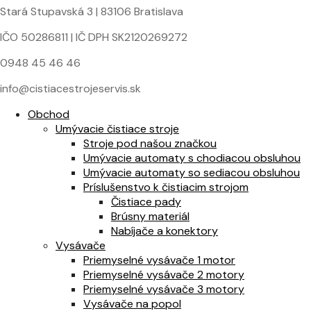
Stará Stupavská 3 | 83106 Bratislava
IČO 50286811 | IČ DPH SK2120269272
0948 45 46 46
info@cistiacestrojeservis.sk
Obchod
Umývacie čistiace stroje
Stroje pod našou značkou
Umývacie automaty s chodiacou obsluhou
Umývacie automaty so sediacou obsluhou
Príslušenstvo k čistiacim strojom
Čistiace pady
Brúsny materiál
Nabíjače a konektory
Vysávače
Priemyselné vysávače 1 motor
Priemyselné vysávače 2 motory
Priemyselné vysávače 3 motory
Vysávače na popol