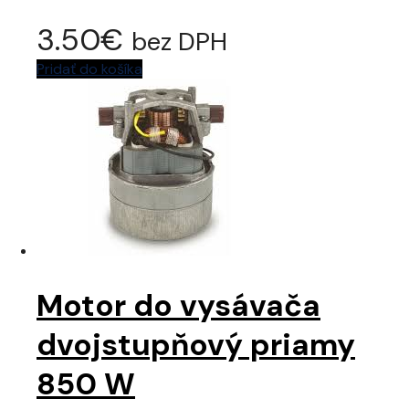
3.50
€
bez DPH
Pridať do košíka
Motor do vysávača
dvojstupňový priamy
850 W