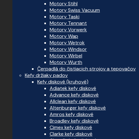
Motory Stihl
Motory Swiss Vacuum
Motory Taski
Motory Tennant
Motory Vorwerk
Motory Wap
Motory Wetrok
Motory Windsor
Motory Wirbel
Motory Wurth
Čerpadlá do čistiacich strojov a tepovačov
Kefy držiaky padov
Kefy diskové (kruhové)
Adiatek kefy diskové
Advance kefy diskové
Allclean kefy diskové
Altenburger kefy diskové
Amros kefy diskové
Broadley kefy diskové
Cimex kefy diskové
Clarke kefy diskové