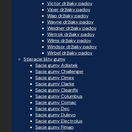
Victor držiaky padov
Viper držiaky padov
Wap držiaky padov
Wayne držiaky padov
Weidner držiaky padov
Wetrok držiaky padov
Wilms držiaky padov
Windsor držiaky padov
Wirbel držiaky padov
Stieracie lišty gumy
Sacie gumy Adiatek
Sacie gumy Challenger
Sacie gumy Cimex
Sacie gumy Clarke
Sacie gumy Cleanfix
Sacie gumy Columbus
Sacie gumy Comac
Sacie gumy Dec
Sacie gumy Dulevo
Sacie gumy Electrolux
Sacie gumy Fimap