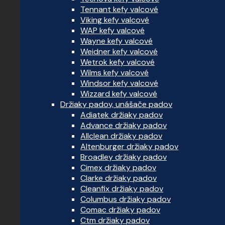
Tennant kefy valcové
Viking kefy valcové
WAP kefy valcové
Wayne kefy valcové
Weidner kefy valcové
Wetrok kefy valcové
Wilms kefy valcové
Windsor kefy valcové
Wizzard kefy valcové
Držiaky padov, unášače padov
Adiatek držiaky padov
Advance držiaky padov
Allclean držiaky padov
Altenburger držiaky padov
Broadley držiaky padov
Cimex držiaky padov
Clarke držiaky padov
Cleanfix držiaky padov
Columbus držiaky padov
Comac držiaky padov
Ctm držiaky padov