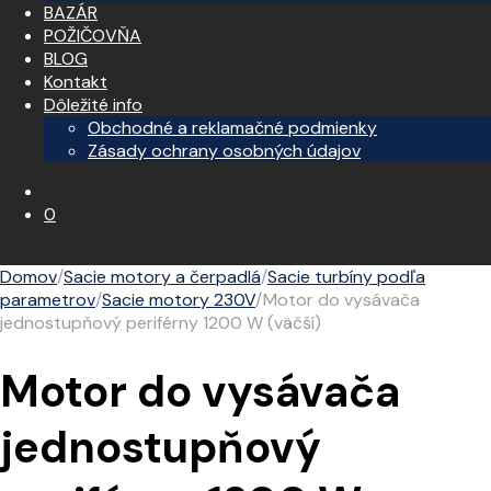
BAZÁR
POŽIČOVŇA
BLOG
Kontakt
Dôležité info
Obchodné a reklamačné podmienky
Zásady ochrany osobných údajov
0
Domov
/
Sacie motory a čerpadlá
/
Sacie turbíny podľa
parametrov
/
Sacie motory 230V
/
Motor do vysávača
jednostupňový periférny 1200 W (väčší)
Motor do vysávača
jednostupňový