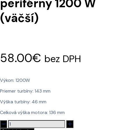
periférny 1200 W
(väčší)
58.00
€
bez DPH
Výkon: 1200W
Priemer turbíny: 143 mm
Výška turbíny: 46 mm
Celková výška motora: 136 mm
množstvo
Motor