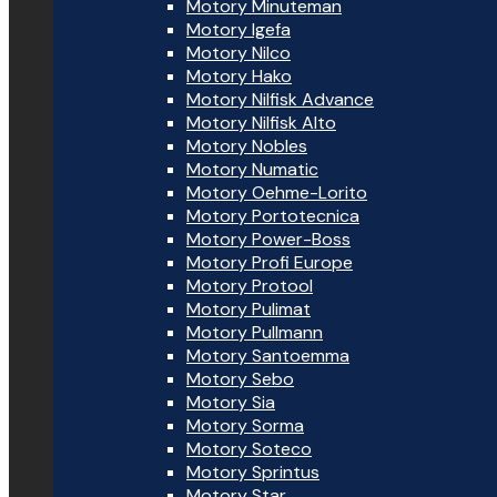
Motory Minuteman
Motory Igefa
Motory Nilco
Motory Hako
Motory Nilfisk Advance
Motory Nilfisk Alto
Motory Nobles
Motory Numatic
Motory Oehme-Lorito
Motory Portotecnica
Motory Power-Boss
Motory Profi Europe
Motory Protool
Motory Pulimat
Motory Pullmann
Motory Santoemma
Motory Sebo
Motory Sia
Motory Sorma
Motory Soteco
Motory Sprintus
Motory Star