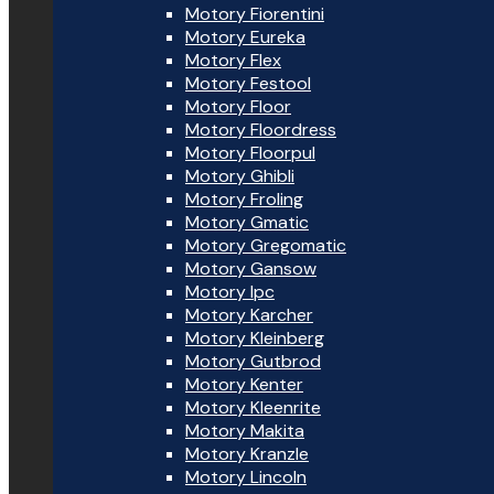
Motory Fiorentini
Motory Eureka
Motory Flex
Motory Festool
Motory Floor
Motory Floordress
Motory Floorpul
Motory Ghibli
Motory Froling
Motory Gmatic
Motory Gregomatic
Motory Gansow
Motory Ipc
Motory Karcher
Motory Kleinberg
Motory Gutbrod
Motory Kenter
Motory Kleenrite
Motory Makita
Motory Kranzle
Motory Lincoln