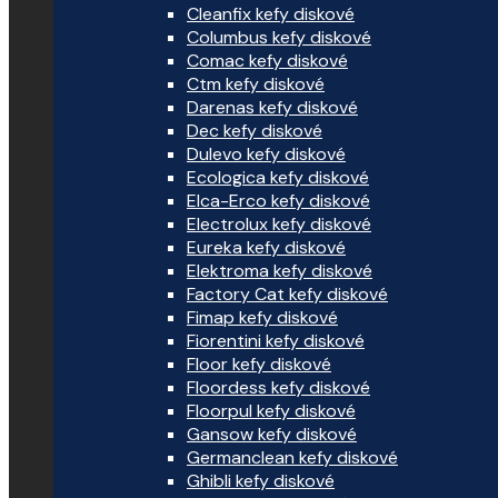
Cleanfix kefy diskové
Columbus kefy diskové
Comac kefy diskové
Ctm kefy diskové
Darenas kefy diskové
Dec kefy diskové
Dulevo kefy diskové
Ecologica kefy diskové
Elca-Erco kefy diskové
Electrolux kefy diskové
Eureka kefy diskové
Elektroma kefy diskové
Factory Cat kefy diskové
Fimap kefy diskové
Fiorentini kefy diskové
Floor kefy diskové
Floordess kefy diskové
Floorpul kefy diskové
Gansow kefy diskové
Germanclean kefy diskové
Ghibli kefy diskové