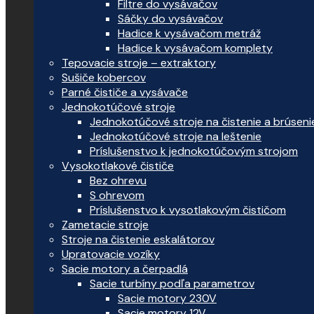
Filtre do vysávačov
Sáčky do vysávačov
Hadice k vysávačom metráž
Hadice k vysávačom komplety
Tepovacie stroje – extraktory
Sušiče kobercov
Parné čističe a vysávače
Jednokotúčové stroje
Jednokotúčové stroje na čistenie a brúseni
Jednokotúčové stroje na leštenie
Príslušenstvo k jednokotúčovým strojom
Vysokotlakové čističe
Bez ohrevu
S ohrevom
Príslušenstvo k vysotlakovým čističom
Zametacie stroje
Stroje na čistenie eskalátorov
Upratovacie vozíky
Sacie motory a čerpadlá
Sacie turbíny podľa parametrov
Sacie motory 230V
Sacie motory 12V