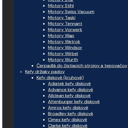
Motory Stihl
Motory Swiss Vacuum
Motory Taski
Motory Tennant
Motory Vorwerk
Motory Wap
Motory Wetrok
Motory Windsor
Motory Wirbel
Motory Wurth
Čerpadlá do čistiacich strojov a tepovačov
Kefy držiaky padov
Kefy diskové (kruhové)
Adiatek kefy diskové
Advance kefy diskové
Allclean kefy diskové
Altenburger kefy diskové
Amros kefy diskové
Broadley kefy diskové
Cimex kefy diskové
Clarke kefy diskové