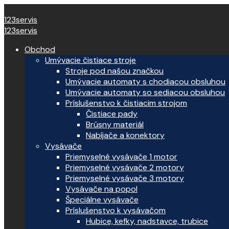
123servis
123servis
Obchod
Umývacie čistiace stroje
Stroje pod našou značkou
Umývacie automaty s chodiacou obsluhou
Umývacie automaty so sediacou obsluhou
Príslušenstvo k čistiacim strojom
Čistiace pady
Brúsny materiál
Nabíjače a konektory
Vysávače
Priemyselné vysávače 1 motor
Priemyselné vysávače 2 motory
Priemyselné vysávače 3 motory
Vysávače na popol
Špeciálne vysávače
Príslušenstvo k vysávačom
Hubice, kefky, nadstavce, trubice