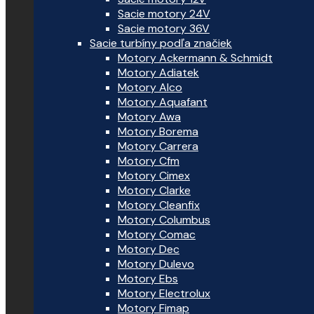
Sacie motory 24V
Sacie motory 36V
Sacie turbíny podľa značiek
Motory Ackermann & Schmidt
Motory Adiatek
Motory Alco
Motory Aquafant
Motory Awa
Motory Borema
Motory Carrera
Motory Cfm
Motory Cimex
Motory Clarke
Motory Cleanfix
Motory Columbus
Motory Comac
Motory Dec
Motory Dulevo
Motory Ebs
Motory Electrolux
Motory Fimap