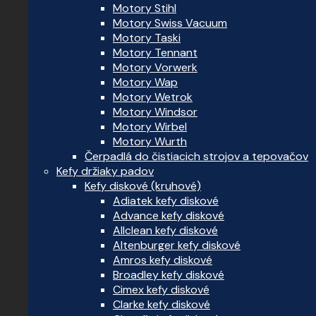
Motory Stihl
Motory Swiss Vacuum
Motory Taski
Motory Tennant
Motory Vorwerk
Motory Wap
Motory Wetrok
Motory Windsor
Motory Wirbel
Motory Wurth
Čerpadlá do čistiacich strojov a tepovačov
Kefy držiaky padov
Kefy diskové (kruhové)
Adiatek kefy diskové
Advance kefy diskové
Allclean kefy diskové
Altenburger kefy diskové
Amros kefy diskové
Broadley kefy diskové
Cimex kefy diskové
Clarke kefy diskové