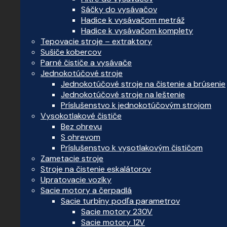
Sáčky do vysávačov
Hadice k vysávačom metráž
Hadice k vysávačom komplety
Tepovacie stroje – extraktory
Sušiče kobercov
Parné čističe a vysávače
Jednokotúčové stroje
Jednokotúčové stroje na čistenie a brúsenie
Jednokotúčové stroje na leštenie
Príslušenstvo k jednokotúčovým strojom
Vysokotlakové čističe
Bez ohrevu
S ohrevom
Príslušenstvo k vysotlakovým čističom
Zametacie stroje
Stroje na čistenie eskalátorov
Upratovacie vozíky
Sacie motory a čerpadlá
Sacie turbíny podľa parametrov
Sacie motory 230V
Sacie motory 12V