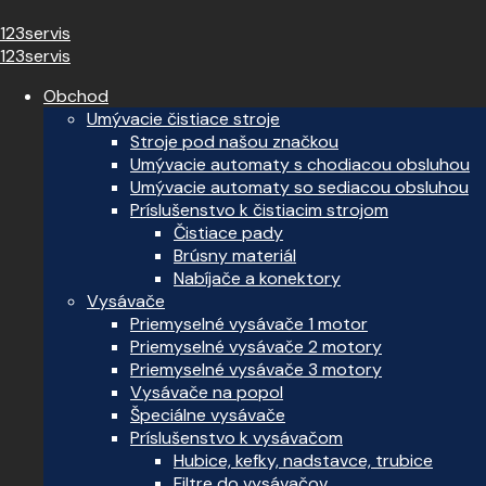
123servis
123servis
Obchod
Umývacie čistiace stroje
Stroje pod našou značkou
Umývacie automaty s chodiacou obsluhou
Umývacie automaty so sediacou obsluhou
Príslušenstvo k čistiacim strojom
Čistiace pady
Brúsny materiál
Nabíjače a konektory
Vysávače
Priemyselné vysávače 1 motor
Priemyselné vysávače 2 motory
Priemyselné vysávače 3 motory
Vysávače na popol
Špeciálne vysávače
Príslušenstvo k vysávačom
Hubice, kefky, nadstavce, trubice
Filtre do vysávačov