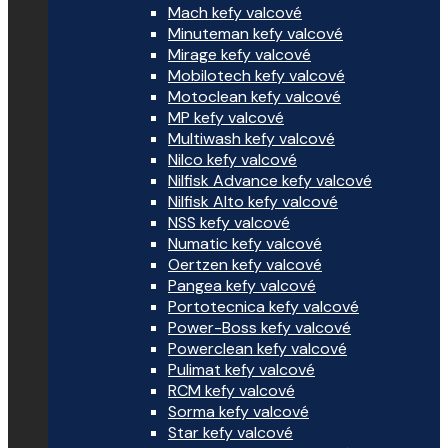
Mach kefy valcové
Minuteman kefy valcové
Mirage kefy valcové
Mobilotech kefy valcové
Motoclean kefy valcové
MP kefy valcové
Multiwash kefy valcové
Nilco kefy valcové
Nilfisk Advance kefy valcové
Nilfisk Alto kefy valcové
NSS kefy valcové
Numatic kefy valcové
Oertzen kefy valcové
Pangea kefy valcové
Portotecnica kefy valcové
Power-Boss kefy valcové
Powerclean kefy valcové
Pulimat kefy valcové
RCM kefy valcové
Sorma kefy valcové
Star kefy valcové