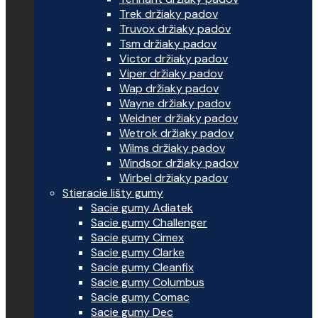
Trek držiaky padov
Truvox držiaky padov
Tsm držiaky padov
Victor držiaky padov
Viper držiaky padov
Wap držiaky padov
Wayne držiaky padov
Weidner držiaky padov
Wetrok držiaky padov
Wilms držiaky padov
Windsor držiaky padov
Wirbel držiaky padov
Stieracie lišty gumy
Sacie gumy Adiatek
Sacie gumy Challenger
Sacie gumy Cimex
Sacie gumy Clarke
Sacie gumy Cleanfix
Sacie gumy Columbus
Sacie gumy Comac
Sacie gumy Dec