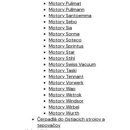
Motory Pulimat
Motory Pullmann
Motory Santoemma
Motory Sebo
Motory Sia
Motory Sorma
Motory Soteco
Motory Sprintus
Motory Star
Motory Stihl
Motory Swiss Vacuum
Motory Taski
Motory Tennant
Motory Vorwerk
Motory Wap
Motory Wetrok
Motory Windsor
Motory Wirbel
Motory Wurth
Čerpadlá do čistiacich strojov a
tepovačov