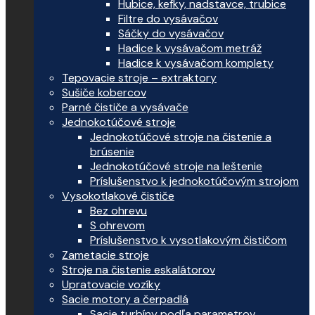
Hubice, kefky, nadstavce, trubice
Filtre do vysávačov
Sáčky do vysávačov
Hadice k vysávačom metráž
Hadice k vysávačom komplety
Tepovacie stroje – extraktory
Sušiče kobercov
Parné čističe a vysávače
Jednokotúčové stroje
Jednokotúčové stroje na čistenie a
brúsenie
Jednokotúčové stroje na leštenie
Príslušenstvo k jednokotúčovým strojom
Vysokotlakové čističe
Bez ohrevu
S ohrevom
Príslušenstvo k vysotlakovým čističom
Zametacie stroje
Stroje na čistenie eskalátorov
Upratovacie vozíky
Sacie motory a čerpadlá
Sacie turbíny podľa parametrov