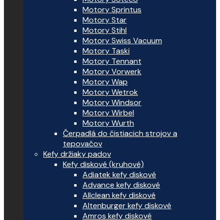
Motory Sprintus
Motory Star
Motory Stihl
Motory Swiss Vacuum
Motory Taski
Motory Tennant
Motory Vorwerk
Motory Wap
Motory Wetrok
Motory Windsor
Motory Wirbel
Motory Wurth
Čerpadlá do čistiacich strojov a
tepovačov
Kefy držiaky padov
Kefy diskové (kruhové)
Adiatek kefy diskové
Advance kefy diskové
Allclean kefy diskové
Altenburger kefy diskové
Amros kefy diskové