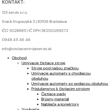
KONTAKT:
123 servis s.r.o.
Stará Stupavská 3 | 83106 Bratislava
IČO 50286811 | IČ DPH SK2120269272
0948 45 46 46
info@cistiacestrojeservis.sk
Obchod
Umývacie čistiace stroje
Stroje pod našou značkou
Umývacie automaty s chodiacou
obsluhou
Umývacie automaty so sediacou obsluhou
Príslušenstvo k čistiacim strojom
Čistiace pady
Brúsny materiál
Nabíjače a konektory
Vysávače