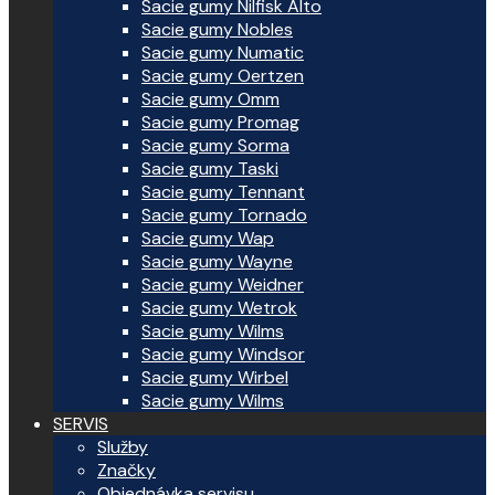
Sacie gumy Nilfisk Alto
Sacie gumy Nobles
Sacie gumy Numatic
Sacie gumy Oertzen
Sacie gumy Omm
Sacie gumy Promag
Sacie gumy Sorma
Sacie gumy Taski
Sacie gumy Tennant
Sacie gumy Tornado
Sacie gumy Wap
Sacie gumy Wayne
Sacie gumy Weidner
Sacie gumy Wetrok
Sacie gumy Wilms
Sacie gumy Windsor
Sacie gumy Wirbel
Sacie gumy Wilms
SERVIS
Služby
Značky
Objednávka servisu