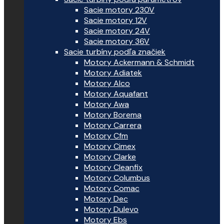
Sacie motory 230V
Sacie motory 12V
Sacie motory 24V
Sacie motory 36V
Sacie turbíny podľa značiek
Motory Ackermann & Schmidt
Motory Adiatek
Motory Alco
Motory Aquafant
Motory Awa
Motory Borema
Motory Carrera
Motory Cfm
Motory Cimex
Motory Clarke
Motory Cleanfix
Motory Columbus
Motory Comac
Motory Dec
Motory Dulevo
Motory Ebs