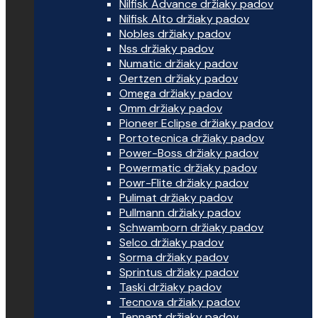
Nilfisk Advance držiaky padov
Nilfisk Alto držiaky padov
Nobles držiaky padov
Nss držiaky padov
Numatic držiaky padov
Oertzen držiaky padov
Omega držiaky padov
Omm držiaky padov
Pioneer Eclipse držiaky padov
Portotecnica držiaky padov
Power-Boss držiaky padov
Powermatic držiaky padov
Powr-Flite držiaky padov
Pulimat držiaky padov
Pullmann držiaky padov
Schwamborn držiaky padov
Selco držiaky padov
Sorma držiaky padov
Sprintus držiaky padov
Taski držiaky padov
Tecnova držiaky padov
Tennant držiaky padov