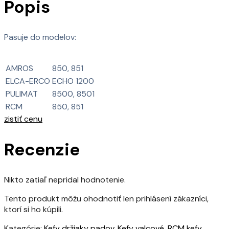
Popis
Pasuje do modelov:
AMROS
850, 851
ELCA-ERCO
ECHO 1200
PULIMAT
8500, 8501
RCM
850, 851
zistiť cenu
Recenzie
Nikto zatiaľ nepridal hodnotenie.
Tento produkt môžu ohodnotiť len prihlásení zákazníci,
ktorí si ho kúpili.
Kategórie:
Kefy držiaky padov
,
Kefy valcové
,
RCM kefy