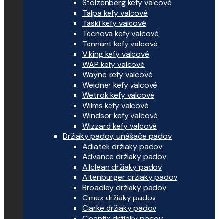
Stolzenberg kefy valcové
Talpa kefy valcové
Taski kefy valcové
Tecnova kefy valcové
Tennant kefy valcové
Viking kefy valcové
WAP kefy valcové
Wayne kefy valcové
Weidner kefy valcové
Wetrok kefy valcové
Wilms kefy valcové
Windsor kefy valcové
Wizzard kefy valcové
Držiaky padov, unášače padov
Adiatek držiaky padov
Advance držiaky padov
Allclean držiaky padov
Altenburger držiaky padov
Broadley držiaky padov
Cimex držiaky padov
Clarke držiaky padov
Cleanfix držiaky padov