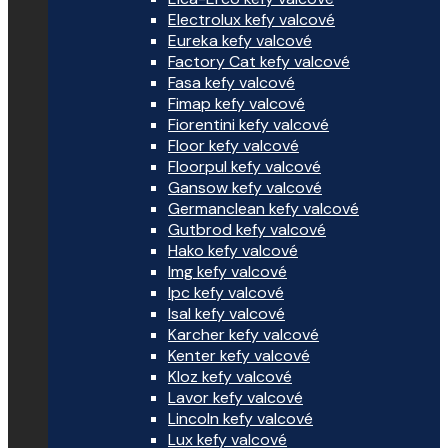
Electrolux kefy valcové
Eureka kefy valcové
Factory Cat kefy valcové
Fasa kefy valcové
Fimap kefy valcové
Fiorentini kefy valcové
Floor kefy valcové
Floorpul kefy valcové
Gansow kefy valcové
Germanclean kefy valcové
Gutbrod kefy valcové
Hako kefy valcové
Img kefy valcové
Ipc kefy valcové
Isal kefy valcové
Karcher kefy valcové
Kenter kefy valcové
Kloz kefy valcové
Lavor kefy valcové
Lincoln kefy valcové
Lux kefy valcové