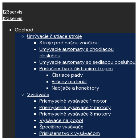
123servis
123servis
Obchod
Umývacie čistiace stroje
Stroje pod našou značkou
Umývacie automaty s chodiacou
obsluhou
Umývacie automaty so sediacou obsluhou
Príslušenstvo k čistiacim strojom
Čistiace pady
Brúsny materiál
Nabíjače a konektory
Vysávače
Priemyselné vysávače 1 motor
Priemyselné vysávače 2 motory
Priemyselné vysávače 3 motory
Vysávače na popol
Špeciálne vysávače
Príslušenstvo k vysávačom