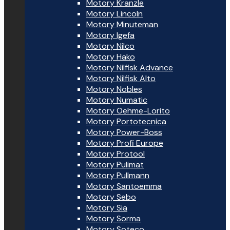
Motory Kranzle
Motory Lincoln
Motory Minuteman
Motory Igefa
Motory Nilco
Motory Hako
Motory Nilfisk Advance
Motory Nilfisk Alto
Motory Nobles
Motory Numatic
Motory Oehme-Lorito
Motory Portotecnica
Motory Power-Boss
Motory Profi Europe
Motory Protool
Motory Pulimat
Motory Pullmann
Motory Santoemma
Motory Sebo
Motory Sia
Motory Sorma
Motory Soteco