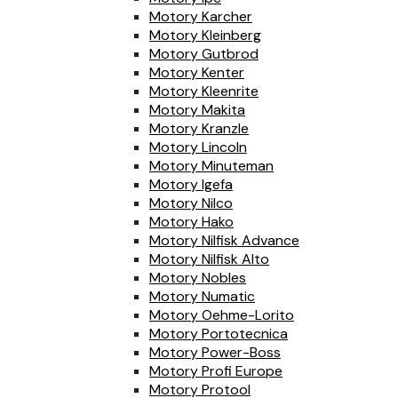
Motory Karcher
Motory Kleinberg
Motory Gutbrod
Motory Kenter
Motory Kleenrite
Motory Makita
Motory Kranzle
Motory Lincoln
Motory Minuteman
Motory Igefa
Motory Nilco
Motory Hako
Motory Nilfisk Advance
Motory Nilfisk Alto
Motory Nobles
Motory Numatic
Motory Oehme-Lorito
Motory Portotecnica
Motory Power-Boss
Motory Profi Europe
Motory Protool