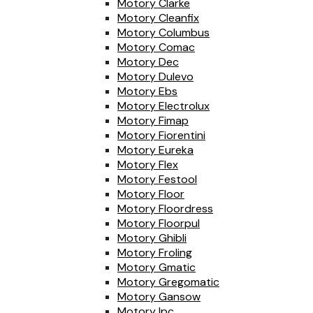
Motory Clarke
Motory Cleanfix
Motory Columbus
Motory Comac
Motory Dec
Motory Dulevo
Motory Ebs
Motory Electrolux
Motory Fimap
Motory Fiorentini
Motory Eureka
Motory Flex
Motory Festool
Motory Floor
Motory Floordress
Motory Floorpul
Motory Ghibli
Motory Froling
Motory Gmatic
Motory Gregomatic
Motory Gansow
Motory Ipc