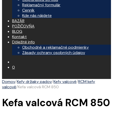
Reklamačný formulár
Cenník
Kde nás nájdete
BAZÁR
POŽIČOVŇA
BLOG
Kontakt
Dôležité info
Obchodné a reklamačné podmienky
Zásady ochrany osobných údajov
0
Domov
/
Kefy držiaky padov
/
Kefy valcové
/
RCM kefy
valcové
/
Kefa valcová RCM 850
Kefa valcová RCM 850