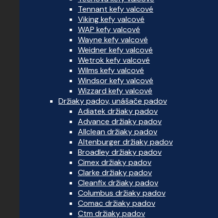
Tennant kefy valcové
Viking kefy valcové
WAP kefy valcové
Wayne kefy valcové
Weidner kefy valcové
Wetrok kefy valcové
Wilms kefy valcové
Windsor kefy valcové
Wizzard kefy valcové
Držiaky padov, unášače padov
Adiatek držiaky padov
Advance držiaky padov
Allclean držiaky padov
Altenburger držiaky padov
Broadley držiaky padov
Cimex držiaky padov
Clarke držiaky padov
Cleanfix držiaky padov
Columbus držiaky padov
Comac držiaky padov
Ctm držiaky padov