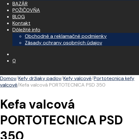
BAZÁR
POŽIČOVŇA
BLOG
Kontakt
Dôležité info
Obchodné a reklamačné podmienky
Zásady ochrany osobných údajov
0
Domov
/
Kefy držiaky padov
/
Kefy valcové
/
Portotecnica kefy
valcové
/
Kefa valcová PORTOTECNICA PSD 350
Kefa valcová
PORTOTECNICA PSD
350