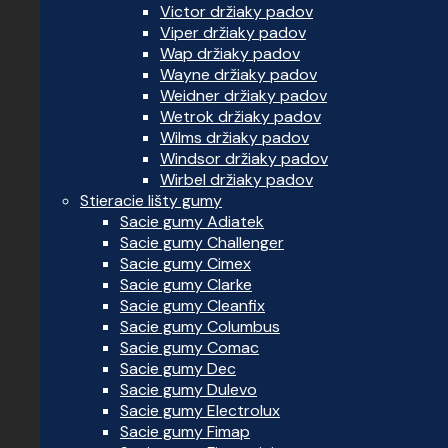
Victor držiaky padov
Viper držiaky padov
Wap držiaky padov
Wayne držiaky padov
Weidner držiaky padov
Wetrok držiaky padov
Wilms držiaky padov
Windsor držiaky padov
Wirbel držiaky padov
Stieracie lišty gumy
Sacie gumy Adiatek
Sacie gumy Challenger
Sacie gumy Cimex
Sacie gumy Clarke
Sacie gumy Cleanfix
Sacie gumy Columbus
Sacie gumy Comac
Sacie gumy Dec
Sacie gumy Dulevo
Sacie gumy Electrolux
Sacie gumy Fimap