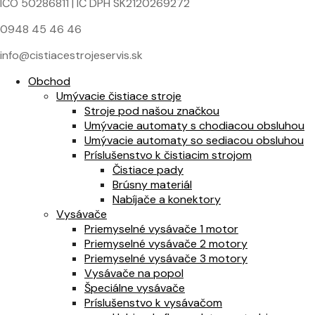
IČO 50286811 | IČ DPH SK2120269272
0948 45 46 46
info@cistiacestrojeservis.sk
Obchod
Umývacie čistiace stroje
Stroje pod našou značkou
Umývacie automaty s chodiacou obsluhou
Umývacie automaty so sediacou obsluhou
Príslušenstvo k čistiacim strojom
Čistiace pady
Brúsny materiál
Nabíjače a konektory
Vysávače
Priemyselné vysávače 1 motor
Priemyselné vysávače 2 motory
Priemyselné vysávače 3 motory
Vysávače na popol
Špeciálne vysávače
Príslušenstvo k vysávačom