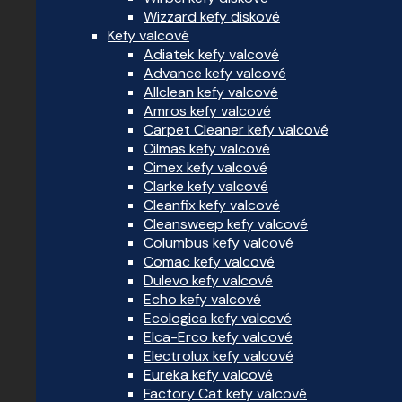
Wizzard kefy diskové
Kefy valcové
Adiatek kefy valcové
Advance kefy valcové
Allclean kefy valcové
Amros kefy valcové
Carpet Cleaner kefy valcové
Cilmas kefy valcové
Cimex kefy valcové
Clarke kefy valcové
Cleanfix kefy valcové
Cleansweep kefy valcové
Columbus kefy valcové
Comac kefy valcové
Dulevo kefy valcové
Echo kefy valcové
Ecologica kefy valcové
Elca-Erco kefy valcové
Electrolux kefy valcové
Eureka kefy valcové
Factory Cat kefy valcové