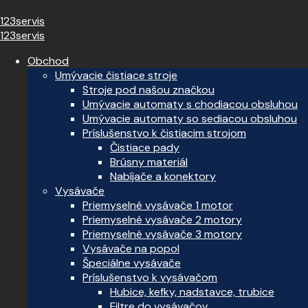
123servis
123servis
Obchod
Umývacie čistiace stroje
Stroje pod našou značkou
Umývacie automaty s chodiacou obsluhou
Umývacie automaty so sediacou obsluhou
Príslušenstvo k čistiacim strojom
Čistiace pady
Brúsny materiál
Nabíjače a konektory
Vysávače
Priemyselné vysávače 1 motor
Priemyselné vysávače 2 motory
Priemyselné vysávače 3 motory
Vysávače na popol
Špeciálne vysávače
Príslušenstvo k vysávačom
Hubice, kefky, nadstavce, trubice
Filtre do vysávačov