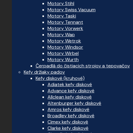
Motory Stihl
Motory Swiss Vacuum
Motory Taski
Motory Tennant
Motory Vorwerk
Motory Wap
Motory Wetrok
Motory Windsor
Motory Wirbel
Motory Wurth
Čerpadlá do čistiacich strojov a tepovačov
Kefy držiaky padov
Kefy diskové (kruhové)
Adiatek kefy diskové
Advance kefy diskové
Allclean kefy diskové
Altenburger kefy diskové
Amros kefy diskové
Broadley kefy diskové
Cimex kefy diskové
Clarke kefy diskové