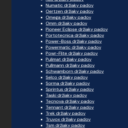
Numatic držiaky padov
Oertzen držiaky padov
Omega držiaky padov
Omm držiaky padov
Pioneer Eclipse držiaky padov
Portotecnica držiaky padov
Power-Boss držiaky padov
Powermatic držiaky padov
Powr-Flite držiaky padov
Pulimat držiaky padov
Pullmann držiaky padov
Schwamborn držiaky padov
Selco držiaky padov
Sorma držiaky padov
Sprintus držiaky padov
Taski držiaky padov
Tecnova držiaky padov
Tennant držiaky padov
Trek držiaky padov
Truvox držiaky padov
Tsm držiaky padov