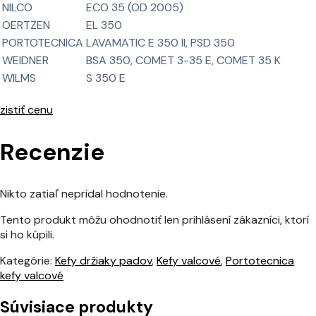
NILCO
ECO 35 (OD 2005)
OERTZEN
EL 350
PORTOTECNICA
LAVAMATIC E 350 II, PSD 350
WEIDNER
BSA 350, COMET 3-35 E, COMET 35 K
WILMS
S 350 E
zistiť cenu
Recenzie
Nikto zatiaľ nepridal hodnotenie.
Tento produkt môžu ohodnotiť len prihlásení zákazníci, ktorí
si ho kúpili.
Kategórie:
Kefy držiaky padov
,
Kefy valcové
,
Portotecnica
kefy valcové
Súvisiace produkty