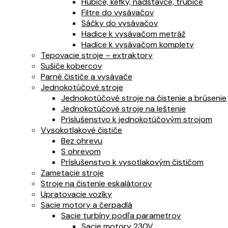
Hubice, kefky, nadstavce, trubice
Filtre do vysávačov
Sáčky do vysávačov
Hadice k vysávačom metráž
Hadice k vysávačom komplety
Tepovacie stroje – extraktory
Sušiče kobercov
Parné čističe a vysávače
Jednokotúčové stroje
Jednokotúčové stroje na čistenie a brúsenie
Jednokotúčové stroje na leštenie
Príslušenstvo k jednokotúčovým strojom
Vysokotlakové čističe
Bez ohrevu
S ohrevom
Príslušenstvo k vysotlakovým čističom
Zametacie stroje
Stroje na čistenie eskalátorov
Upratovacie vozíky
Sacie motory a čerpadlá
Sacie turbíny podľa parametrov
Sacie motory 230V