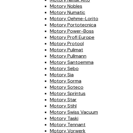
Motory Nobles
Motory Numatic
Motory Oehme-Lorito
Motory Portotecnica
Motory Power-Boss
Motory Profi Europe
Motory Protool
Motory Pulimat
Motory Pullmann
Motory Santoemma
Motory Sebo
Motory Sia
Motory Sorma
Motory Soteco
Motory Sprintus
Motory Star
Motory Stihl
Motory Swiss Vacuum
Motory Taski
Motory Tennant
Motory Vorwerk