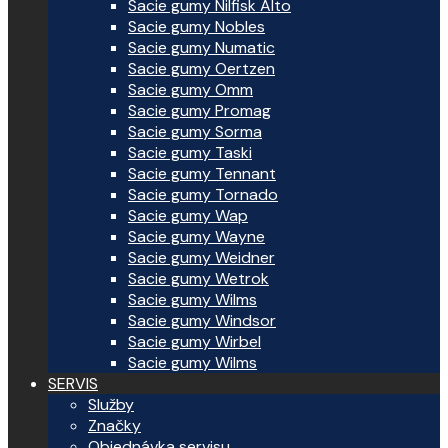
Sacie gumy Nilfisk Alto
Sacie gumy Nobles
Sacie gumy Numatic
Sacie gumy Oertzen
Sacie gumy Omm
Sacie gumy Promag
Sacie gumy Sorma
Sacie gumy Taski
Sacie gumy Tennant
Sacie gumy Tornado
Sacie gumy Wap
Sacie gumy Wayne
Sacie gumy Weidner
Sacie gumy Wetrok
Sacie gumy Wilms
Sacie gumy Windsor
Sacie gumy Wirbel
Sacie gumy Wilms
SERVIS
Služby
Značky
Objednávka servisu