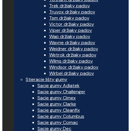
Trek držiaky padov
Truvox držiaky padov
Tsm držiaky padov
Victor držiaky padov
Viper držiaky padov
Wap držiaky padov
Wayne držiaky padov
Weidner držiaky padov
Wetrok držiaky padov
Wilms držiaky padov
Windsor držiaky padov
Wirbel držiaky padov
Stieracie lišty gumy
Sacie gumy Adiatek
Sacie gumy Challenger
Sacie gumy Cimex
Sacie gumy Clarke
Sacie gumy Cleanfix
Sacie gumy Columbus
Sacie gumy Comac
Sacie gumy Dec