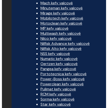
Mach kefy valcové
Minuteman kefy valcové
Mirage kefy valcové
Mobilotech kefy valcové
Motoclean kefy valcové
MP kefy valcové
Multiwash kefy valcové
Nilco kefy valcové
Nilfisk Advance kefy valcové
Nilfisk Alto kefy valcové
NSS kefy valcové
Numatic kefy valcové
Oertzen kefy valcové
Pangea kefy valcové
Portotecnica kefy valcové
Power-Boss kefy valcové
Powerclean kefy valcové
Pulimat kefy valcové
RCM kefy valcové
Sorma kefy valcové
Star kefy valcové