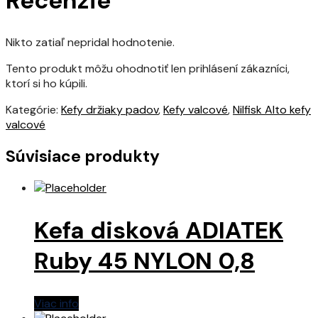
Recenzie
Nikto zatiaľ nepridal hodnotenie.
Tento produkt môžu ohodnotiť len prihlásení zákazníci,
ktorí si ho kúpili.
Kategórie:
Kefy držiaky padov
,
Kefy valcové
,
Nilfisk Alto kefy
valcové
Súvisiace produkty
Kefa disková ADIATEK
Ruby 45 NYLON 0,8
Viac info