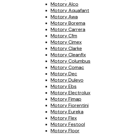
Motory Alco
Motory Aquafant
Motory Awa
Motory Borema
Motory Carrera
Motory Cfm
Motory Cimex
Motory Clarke
Motory Cleanfix
Motory Columbus
Motory Comac
Motory Dec
Motory Dulevo
Motory Ebs
Motory Electrolux
Motory Fimap
Motory Fiorentini
Motory Eureka
Motory Flex
Motory Festool
Motory Floor