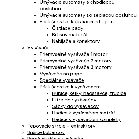
Umývacie automaty s chodiacou
obsluhou
Umývacie automaty so sediacou obsluhou
Príslušenstvo k čistiacim strojom
Čistiace pady
Brúsny materiál
Nabíjače a konektory
Vysávače
Priemyselné vysávače 1 motor
Priemyselné vysávače 2 motory
Priemyselné vysávače 3 motory
Vysávače na popol
Špeciálne vysávače
Príslušenstvo k vysávačom
Hubice, kefky, nadstavce, trubice
Filtre do vysávačov
Sáčky do vysávačov
Hadice k vysávačom metráž
Hadice k vysávačom komplety
Tepovacie stroje – extraktory
Sušiče kobercov
Parné čističe a vysávače