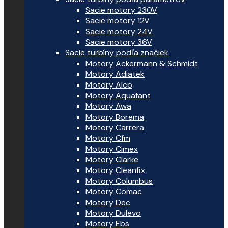
Sacie motory 230V
Sacie motory 12V
Sacie motory 24V
Sacie motory 36V
Sacie turbíny podľa značiek
Motory Ackermann & Schmidt
Motory Adiatek
Motory Alco
Motory Aquafant
Motory Awa
Motory Borema
Motory Carrera
Motory Cfm
Motory Cimex
Motory Clarke
Motory Cleanfix
Motory Columbus
Motory Comac
Motory Dec
Motory Dulevo
Motory Ebs