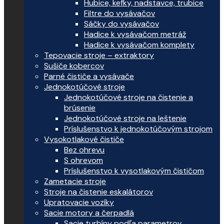
Hubice, kefky, nadstavce, trubice
Filtre do vysávačov
Sáčky do vysávačov
Hadice k vysávačom metráž
Hadice k vysávačom komplety
Tepovacie stroje – extraktory
Sušiče kobercov
Parné čističe a vysávače
Jednokotúčové stroje
Jednokotúčové stroje na čistenie a
brúsenie
Jednokotúčové stroje na leštenie
Príslušenstvo k jednokotúčovým strojom
Vysokotlakové čističe
Bez ohrevu
S ohrevom
Príslušenstvo k vysotlakovým čističom
Zametacie stroje
Stroje na čistenie eskalátorov
Upratovacie vozíky
Sacie motory a čerpadlá
Sacie turbíny podľa parametrov