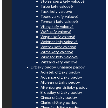
Stolzenberg kefy valcové
Talpa kefy valcové
Taski kefy valcové
Tecnova kefy valcové
Tennant kefy valcové
Viking kefy valcové
WAP kefy valcové
Wayne kefy valcové
Weidner kefy valcové
Wetrok kefy valcové
Wilms kefy valcové
Windsor kefy valcové
Wizzard kefy valcové
Držiaky padov, unášače padov
Adiatek držiaky padov
Advance držiaky padov
Allclean držiaky padov
Altenburger držiaky padov
Broadley držiaky padov
Cimex držiaky padov
Clarke držiaky padov
Cleanfix držiaky padov