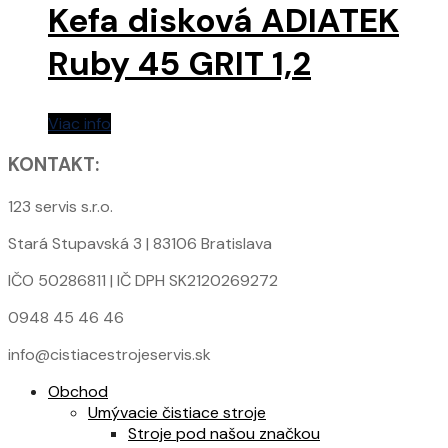
Kefa disková ADIATEK
Ruby 45 GRIT 1,2
Viac info
KONTAKT:
123 servis s.r.o.
Stará Stupavská 3 | 83106 Bratislava
IČO 50286811 | IČ DPH SK2120269272
0948 45 46 46
info@cistiacestrojeservis.sk
Obchod
Umývacie čistiace stroje
Stroje pod našou značkou