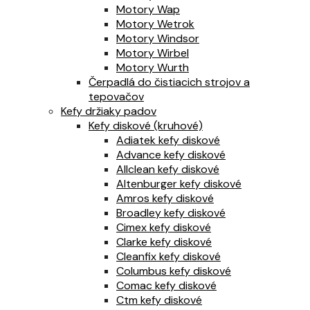
Motory Wap
Motory Wetrok
Motory Windsor
Motory Wirbel
Motory Wurth
Čerpadlá do čistiacich strojov a
tepovačov
Kefy držiaky padov
Kefy diskové (kruhové)
Adiatek kefy diskové
Advance kefy diskové
Allclean kefy diskové
Altenburger kefy diskové
Amros kefy diskové
Broadley kefy diskové
Cimex kefy diskové
Clarke kefy diskové
Cleanfix kefy diskové
Columbus kefy diskové
Comac kefy diskové
Ctm kefy diskové