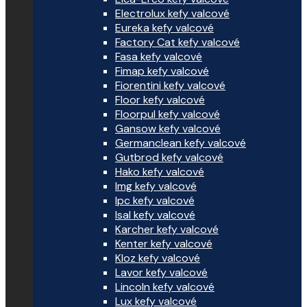
Electrolux kefy valcové
Eureka kefy valcové
Factory Cat kefy valcové
Fasa kefy valcové
Fimap kefy valcové
Fiorentini kefy valcové
Floor kefy valcové
Floorpul kefy valcové
Gansow kefy valcové
Germanclean kefy valcové
Gutbrod kefy valcové
Hako kefy valcové
Img kefy valcové
Ipc kefy valcové
Isal kefy valcové
Karcher kefy valcové
Kenter kefy valcové
Kloz kefy valcové
Lavor kefy valcové
Lincoln kefy valcové
Lux kefy valcové