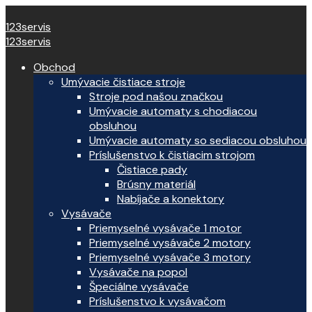
123servis
123servis
Obchod
Umývacie čistiace stroje
Stroje pod našou značkou
Umývacie automaty s chodiacou
obsluhou
Umývacie automaty so sediacou obsluhou
Príslušenstvo k čistiacim strojom
Čistiace pady
Brúsny materiál
Nabíjače a konektory
Vysávače
Priemyselné vysávače 1 motor
Priemyselné vysávače 2 motory
Priemyselné vysávače 3 motory
Vysávače na popol
Špeciálne vysávače
Príslušenstvo k vysávačom