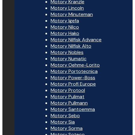
Motory Kranzle
Motory Lincoln
Motory Minuteman
Motory Igefa
Motory Nilco
Motory Hako
Motory Nilfisk Advance
Motory Nilfisk Alto
Motory Nobles
Motory Numatic
Motory Oehme-Lorito
Motory Portotecnica
Motory Power-Boss
Motory Profi Europe
Motory Protool
Motory Pulimat
Motory Pullmann
Motory Santoemma
Motory Sebo
Motory Sia
Motory Sorma
Motory Soteco