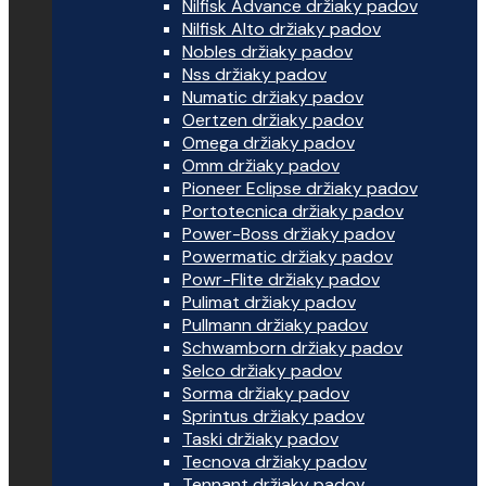
Nilfisk Advance držiaky padov
Nilfisk Alto držiaky padov
Nobles držiaky padov
Nss držiaky padov
Numatic držiaky padov
Oertzen držiaky padov
Omega držiaky padov
Omm držiaky padov
Pioneer Eclipse držiaky padov
Portotecnica držiaky padov
Power-Boss držiaky padov
Powermatic držiaky padov
Powr-Flite držiaky padov
Pulimat držiaky padov
Pullmann držiaky padov
Schwamborn držiaky padov
Selco držiaky padov
Sorma držiaky padov
Sprintus držiaky padov
Taski držiaky padov
Tecnova držiaky padov
Tennant držiaky padov