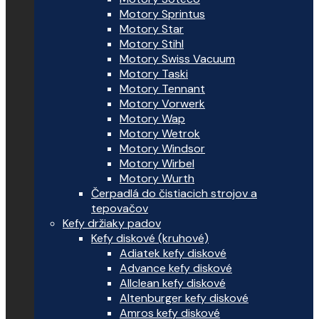
Motory Sprintus
Motory Star
Motory Stihl
Motory Swiss Vacuum
Motory Taski
Motory Tennant
Motory Vorwerk
Motory Wap
Motory Wetrok
Motory Windsor
Motory Wirbel
Motory Wurth
Čerpadlá do čistiacich strojov a
tepovačov
Kefy držiaky padov
Kefy diskové (kruhové)
Adiatek kefy diskové
Advance kefy diskové
Allclean kefy diskové
Altenburger kefy diskové
Amros kefy diskové