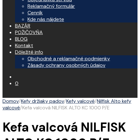
Reklamačný formulár
Cenník
Kde nás nájdete
BAZÁR
POŽIČOVŇA
BLOG
Kontakt
Dôležité info
Obchodné a reklamačné podmienky
Zásady ochrany osobných údajov
0
Domov
/
Kefy držiaky padov
/
Kefy valcové
/
Nilfisk Alto kefy
valcové
/
Kefa valcová NILFISK ALTO KC 1000 P/E
Kefa valcová NILFISK