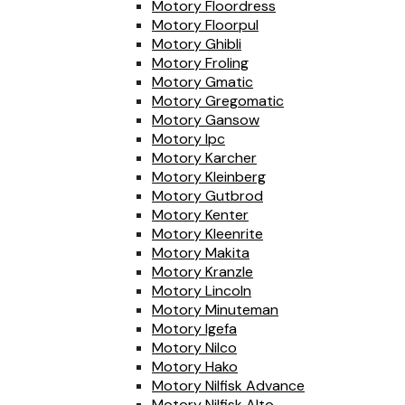
Motory Floordress
Motory Floorpul
Motory Ghibli
Motory Froling
Motory Gmatic
Motory Gregomatic
Motory Gansow
Motory Ipc
Motory Karcher
Motory Kleinberg
Motory Gutbrod
Motory Kenter
Motory Kleenrite
Motory Makita
Motory Kranzle
Motory Lincoln
Motory Minuteman
Motory Igefa
Motory Nilco
Motory Hako
Motory Nilfisk Advance
Motory Nilfisk Alto