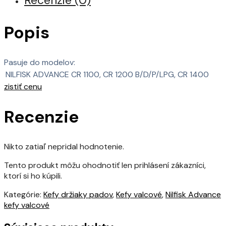
Recenzie (0)
Popis
Pasuje do modelov:
NILFISK ADVANCE
CR 1100, CR 1200 B/D/P/LPG, CR 1400
zistiť cenu
Recenzie
Nikto zatiaľ nepridal hodnotenie.
Tento produkt môžu ohodnotiť len prihlásení zákazníci,
ktorí si ho kúpili.
Kategórie:
Kefy držiaky padov
,
Kefy valcové
,
Nilfisk Advance
kefy valcové