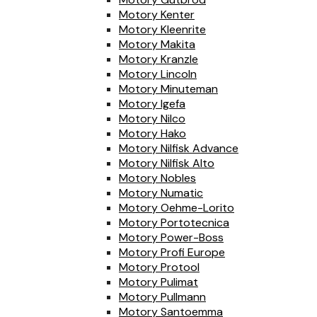
Motory Kenter
Motory Kleenrite
Motory Makita
Motory Kranzle
Motory Lincoln
Motory Minuteman
Motory Igefa
Motory Nilco
Motory Hako
Motory Nilfisk Advance
Motory Nilfisk Alto
Motory Nobles
Motory Numatic
Motory Oehme-Lorito
Motory Portotecnica
Motory Power-Boss
Motory Profi Europe
Motory Protool
Motory Pulimat
Motory Pullmann
Motory Santoemma