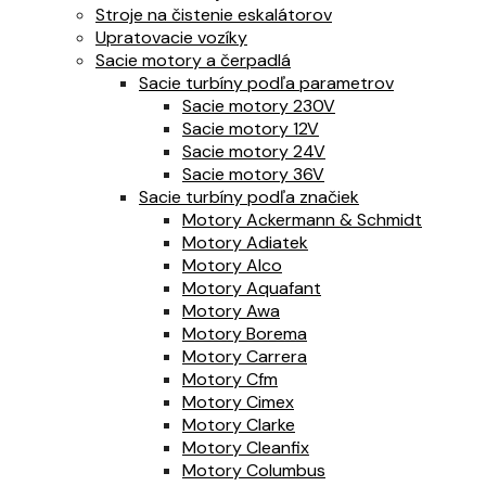
Stroje na čistenie eskalátorov
Upratovacie vozíky
Sacie motory a čerpadlá
Sacie turbíny podľa parametrov
Sacie motory 230V
Sacie motory 12V
Sacie motory 24V
Sacie motory 36V
Sacie turbíny podľa značiek
Motory Ackermann & Schmidt
Motory Adiatek
Motory Alco
Motory Aquafant
Motory Awa
Motory Borema
Motory Carrera
Motory Cfm
Motory Cimex
Motory Clarke
Motory Cleanfix
Motory Columbus