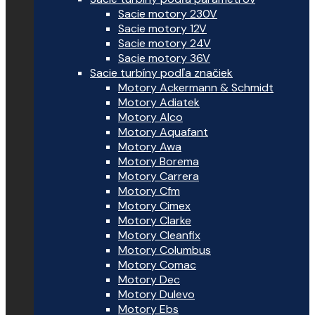
Sacie motory 230V
Sacie motory 12V
Sacie motory 24V
Sacie motory 36V
Sacie turbíny podľa značiek
Motory Ackermann & Schmidt
Motory Adiatek
Motory Alco
Motory Aquafant
Motory Awa
Motory Borema
Motory Carrera
Motory Cfm
Motory Cimex
Motory Clarke
Motory Cleanfix
Motory Columbus
Motory Comac
Motory Dec
Motory Dulevo
Motory Ebs