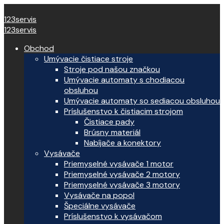
123servis
123servis
Obchod
Umývacie čistiace stroje
Stroje pod našou značkou
Umývacie automaty s chodiacou
obsluhou
Umývacie automaty so sediacou obsluhou
Príslušenstvo k čistiacim strojom
Čistiace pady
Brúsny materiál
Nabíjače a konektory
Vysávače
Priemyselné vysávače 1 motor
Priemyselné vysávače 2 motory
Priemyselné vysávače 3 motory
Vysávače na popol
Špeciálne vysávače
Príslušenstvo k vysávačom