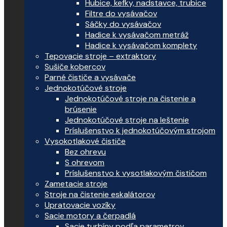
Hubice, kefky, nadstavce, trubice
Filtre do vysávačov
Sáčky do vysávačov
Hadice k vysávačom metráž
Hadice k vysávačom komplety
Tepovacie stroje – extraktory
Sušiče kobercov
Parné čističe a vysávače
Jednokotúčové stroje
Jednokotúčové stroje na čistenie a
brúsenie
Jednokotúčové stroje na leštenie
Príslušenstvo k jednokotúčovým strojom
Vysokotlakové čističe
Bez ohrevu
S ohrevom
Príslušenstvo k vysotlakovým čističom
Zametacie stroje
Stroje na čistenie eskalátorov
Upratovacie vozíky
Sacie motory a čerpadlá
Sacie turbíny podľa parametrov