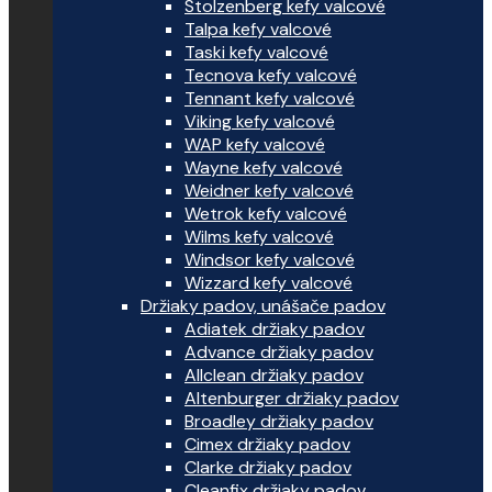
Stolzenberg kefy valcové
Talpa kefy valcové
Taski kefy valcové
Tecnova kefy valcové
Tennant kefy valcové
Viking kefy valcové
WAP kefy valcové
Wayne kefy valcové
Weidner kefy valcové
Wetrok kefy valcové
Wilms kefy valcové
Windsor kefy valcové
Wizzard kefy valcové
Držiaky padov, unášače padov
Adiatek držiaky padov
Advance držiaky padov
Allclean držiaky padov
Altenburger držiaky padov
Broadley držiaky padov
Cimex držiaky padov
Clarke držiaky padov
Cleanfix držiaky padov