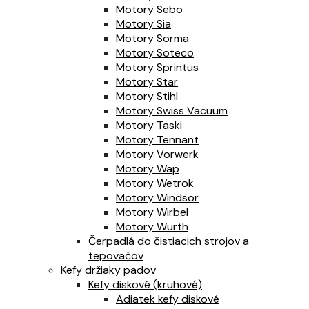
Motory Sebo
Motory Sia
Motory Sorma
Motory Soteco
Motory Sprintus
Motory Star
Motory Stihl
Motory Swiss Vacuum
Motory Taski
Motory Tennant
Motory Vorwerk
Motory Wap
Motory Wetrok
Motory Windsor
Motory Wirbel
Motory Wurth
Čerpadlá do čistiacich strojov a
tepovačov
Kefy držiaky padov
Kefy diskové (kruhové)
Adiatek kefy diskové