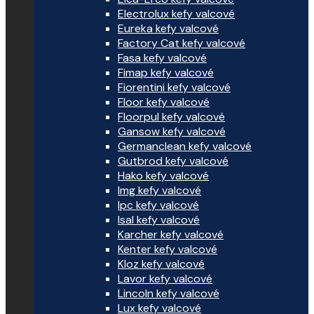
Electrolux kefy valcové
Eureka kefy valcové
Factory Cat kefy valcové
Fasa kefy valcové
Fimap kefy valcové
Fiorentini kefy valcové
Floor kefy valcové
Floorpul kefy valcové
Gansow kefy valcové
Germanclean kefy valcové
Gutbrod kefy valcové
Hako kefy valcové
Img kefy valcové
Ipc kefy valcové
Isal kefy valcové
Karcher kefy valcové
Kenter kefy valcové
Kloz kefy valcové
Lavor kefy valcové
Lincoln kefy valcové
Lux kefy valcové