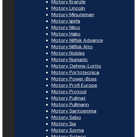
Motory Kranzle
Motory Lincoln
Motory Minuteman
Motory Igefa
Motory Nilco
Motory Hako
Motory Nilfisk Advance
Motory Nilfisk Alto
Motory Nobles
Motory Numatic
Motory Oehme-Lorito
Motory Portotecnica
Motory Power-Boss
Motory Profi Europe
Motory Protool
Motory Pulimat
Motory Pullmann
Motory Santoemma
Motory Sebo
Motory Sia
Motory Sorma
Motory Soteco