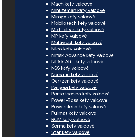
Mach kefy valcové
Minuteman kefy valcové
Mirage kefy valcové
Mobilotech kefy valcové
Motoclean kefy valcové
MP kefy valcové
Multiwash kefy valcové
Nilco kefy valcové
Nilfisk Advance kefy valcové
Nilfisk Alto kefy valcové
NSS kefy valcové
Numatic kefy valcové
Oertzen kefy valcové
Pangea kefy valcové
Portotecnica kefy valcové
Power-Boss kefy valcové
Powerclean kefy valcové
Pulimat kefy valcové
RCM kefy valcové
Sorma kefy valcové
Star kefy valcové