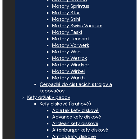
Motory Sprintus
Motory Star
Motory Stihl
Motory Swiss Vacuum
Motory Taski
Motory Tennant
Motory Vorwerk
Motory Wap
Motory Wetrok
Motory Windsor
Motory Wirbel
Motory Wurth
Čerpadlá do čistiacich strojov a
tepovačov
Kefy držiaky padov
Kefy diskové (kruhové)
Adiatek kefy diskové
Advance kefy diskové
Allclean kefy diskové
Altenburger kefy diskové
Amros kefy diskové