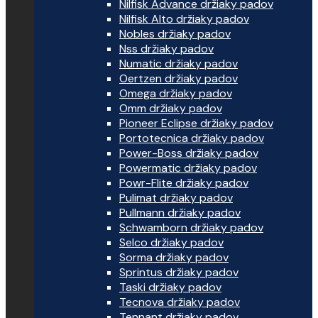
Nilfisk Advance držiaky padov
Nilfisk Alto držiaky padov
Nobles držiaky padov
Nss držiaky padov
Numatic držiaky padov
Oertzen držiaky padov
Omega držiaky padov
Omm držiaky padov
Pioneer Eclipse držiaky padov
Portotecnica držiaky padov
Power-Boss držiaky padov
Powermatic držiaky padov
Powr-Flite držiaky padov
Pulimat držiaky padov
Pullmann držiaky padov
Schwamborn držiaky padov
Selco držiaky padov
Sorma držiaky padov
Sprintus držiaky padov
Taski držiaky padov
Tecnova držiaky padov
Tennant držiaky padov