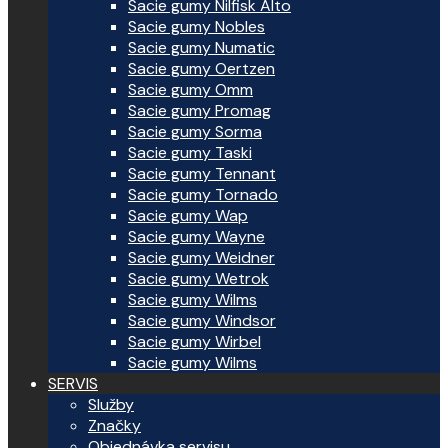
Sacie gumy Nilfisk Alto
Sacie gumy Nobles
Sacie gumy Numatic
Sacie gumy Oertzen
Sacie gumy Omm
Sacie gumy Promag
Sacie gumy Sorma
Sacie gumy Taski
Sacie gumy Tennant
Sacie gumy Tornado
Sacie gumy Wap
Sacie gumy Wayne
Sacie gumy Weidner
Sacie gumy Wetrok
Sacie gumy Wilms
Sacie gumy Windsor
Sacie gumy Wirbel
Sacie gumy Wilms
SERVIS
Služby
Značky
Objednávka servisu