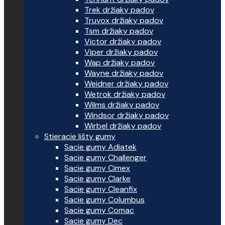
Trek držiaky padov
Truvox držiaky padov
Tsm držiaky padov
Victor držiaky padov
Viper držiaky padov
Wap držiaky padov
Wayne držiaky padov
Weidner držiaky padov
Wetrok držiaky padov
Wilms držiaky padov
Windsor držiaky padov
Wirbel držiaky padov
Stieracie lišty gumy
Sacie gumy Adiatek
Sacie gumy Challenger
Sacie gumy Cimex
Sacie gumy Clarke
Sacie gumy Cleanfix
Sacie gumy Columbus
Sacie gumy Comac
Sacie gumy Dec