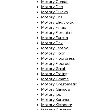
Motory Comac
Motory Dec
Motory Dulevo
Motory Ebs
Motory Electrolux
Motory Fimap
Motory Fiorentini
Motory Eureka
Motory Flex
Motory Festool
Motory Floor
Motory Floordress
Motory Floorpul
Motory Ghibli
Motory Froling
Motory Gmatic
Motory Gregomatic
Motory Gansow
Motory Ipc
Motory Karcher
Motory Kleinberg
Motory Gutbrod