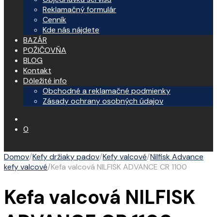
Reklamačný formulár
Cenník
Kde nás nájdete
BAZÁR
POŽIČOVŇA
BLOG
Kontakt
Dôležité info
Obchodné a reklamačné podmienky
Zásady ochrany osobných údajov
0
Domov
/
Kefy držiaky padov
/
Kefy valcové
/
Nilfisk Advance
kefy valcové
/
Kefa valcová NILFISK ADVANCE CR 1100
Kefa valcová NILFISK