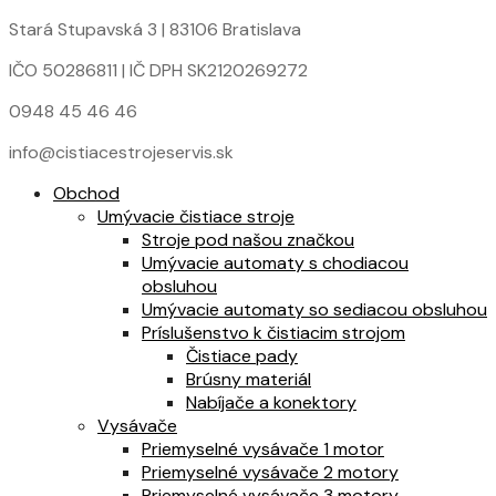
Stará Stupavská 3 | 83106 Bratislava
IČO 50286811 | IČ DPH SK2120269272
0948 45 46 46
info@cistiacestrojeservis.sk
Obchod
Umývacie čistiace stroje
Stroje pod našou značkou
Umývacie automaty s chodiacou
obsluhou
Umývacie automaty so sediacou obsluhou
Príslušenstvo k čistiacim strojom
Čistiace pady
Brúsny materiál
Nabíjače a konektory
Vysávače
Priemyselné vysávače 1 motor
Priemyselné vysávače 2 motory
Priemyselné vysávače 3 motory