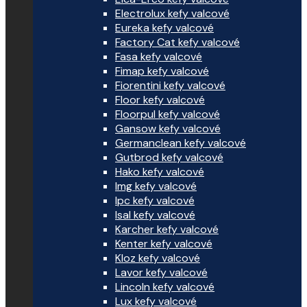
Electrolux kefy valcové
Eureka kefy valcové
Factory Cat kefy valcové
Fasa kefy valcové
Fimap kefy valcové
Fiorentini kefy valcové
Floor kefy valcové
Floorpul kefy valcové
Gansow kefy valcové
Germanclean kefy valcové
Gutbrod kefy valcové
Hako kefy valcové
Img kefy valcové
Ipc kefy valcové
Isal kefy valcové
Karcher kefy valcové
Kenter kefy valcové
Kloz kefy valcové
Lavor kefy valcové
Lincoln kefy valcové
Lux kefy valcové