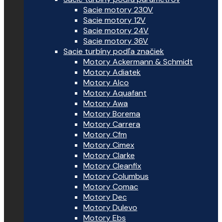
Sacie motory 230V
Sacie motory 12V
Sacie motory 24V
Sacie motory 36V
Sacie turbíny podľa značiek
Motory Ackermann & Schmidt
Motory Adiatek
Motory Alco
Motory Aquafant
Motory Awa
Motory Borema
Motory Carrera
Motory Cfm
Motory Cimex
Motory Clarke
Motory Cleanfix
Motory Columbus
Motory Comac
Motory Dec
Motory Dulevo
Motory Ebs