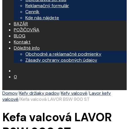
Reklamačný formulár
Cenník
Kde nás nájdete
BAZÁR
POŽIČOVŇA
BLOG
Kontakt
Dôležité info
Obchodné a reklamačné podmienky
Zásady ochrany osobných údajov
0
Domov
/
Kefy držiaky padov
/
Kefy valcové
/
Lavor kefy
valcové
/
Kefa valcová LAVOR BSW 900 ST
Kefa valcová LAVOR