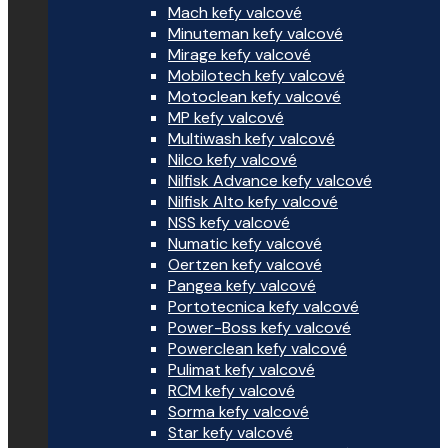
Mach kefy valcové
Minuteman kefy valcové
Mirage kefy valcové
Mobilotech kefy valcové
Motoclean kefy valcové
MP kefy valcové
Multiwash kefy valcové
Nilco kefy valcové
Nilfisk Advance kefy valcové
Nilfisk Alto kefy valcové
NSS kefy valcové
Numatic kefy valcové
Oertzen kefy valcové
Pangea kefy valcové
Portotecnica kefy valcové
Power-Boss kefy valcové
Powerclean kefy valcové
Pulimat kefy valcové
RCM kefy valcové
Sorma kefy valcové
Star kefy valcové