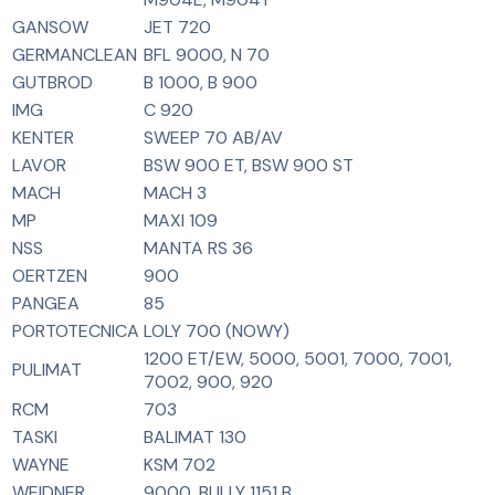
GANSOW
JET 720
GERMANCLEAN
BFL 9000, N 70
GUTBROD
B 1000, B 900
IMG
C 920
KENTER
SWEEP 70 AB/AV
LAVOR
BSW 900 ET, BSW 900 ST
MACH
MACH 3
MP
MAXI 109
NSS
MANTA RS 36
OERTZEN
900
PANGEA
85
PORTOTECNICA
LOLY 700 (NOWY)
1200 ET/EW, 5000, 5001, 7000, 7001,
PULIMAT
7002, 900, 920
RCM
703
TASKI
BALIMAT 130
WAYNE
KSM 702
WEIDNER
9000, BULLY 1151 B