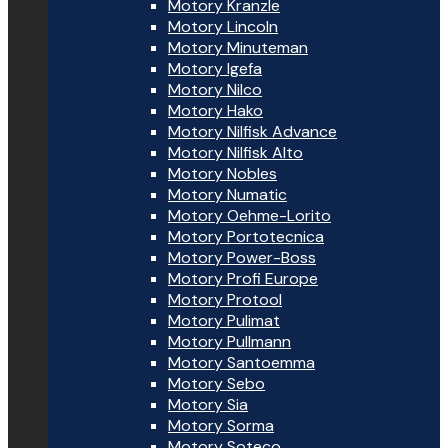
Motory Kranzle
Motory Lincoln
Motory Minuteman
Motory Igefa
Motory Nilco
Motory Hako
Motory Nilfisk Advance
Motory Nilfisk Alto
Motory Nobles
Motory Numatic
Motory Oehme-Lorito
Motory Portotecnica
Motory Power-Boss
Motory Profi Europe
Motory Protool
Motory Pulimat
Motory Pullmann
Motory Santoemma
Motory Sebo
Motory Sia
Motory Sorma
Motory Soteco