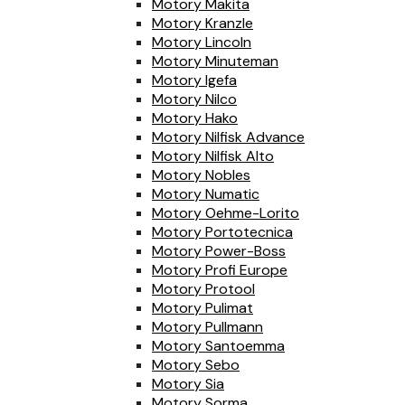
Motory Makita
Motory Kranzle
Motory Lincoln
Motory Minuteman
Motory Igefa
Motory Nilco
Motory Hako
Motory Nilfisk Advance
Motory Nilfisk Alto
Motory Nobles
Motory Numatic
Motory Oehme-Lorito
Motory Portotecnica
Motory Power-Boss
Motory Profi Europe
Motory Protool
Motory Pulimat
Motory Pullmann
Motory Santoemma
Motory Sebo
Motory Sia
Motory Sorma