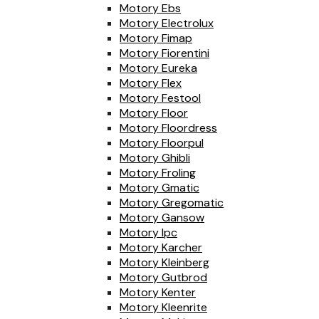
Motory Ebs
Motory Electrolux
Motory Fimap
Motory Fiorentini
Motory Eureka
Motory Flex
Motory Festool
Motory Floor
Motory Floordress
Motory Floorpul
Motory Ghibli
Motory Froling
Motory Gmatic
Motory Gregomatic
Motory Gansow
Motory Ipc
Motory Karcher
Motory Kleinberg
Motory Gutbrod
Motory Kenter
Motory Kleenrite