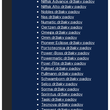
Nilfisk Advance držiaky padov
Nilfisk Alto držiaky padov
Nobles držiaky padov
Nss držiaky padov
Numatic držiaky padov
Oertzen držiaky padov
Omega držiaky padov
Omm držiaky padov
Pioneer Eclipse držiaky padov
Portotecnica držiaky padov
Power-Boss držiaky padov
Powermatic držiaky padov
Powr-Flite držiaky padov
Pulimat držiaky padov
Pullmann držiaky padov
Schwamborn držiaky padov
Selco držiaky padov
Sorma držiaky padov
Sprintus držiaky padov
Taski držiaky padov
Tecnova držiaky padov
Tennant držiaky padov