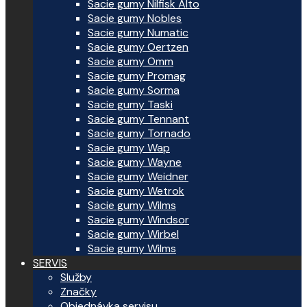
Sacie gumy Nilfisk Alto
Sacie gumy Nobles
Sacie gumy Numatic
Sacie gumy Oertzen
Sacie gumy Omm
Sacie gumy Promag
Sacie gumy Sorma
Sacie gumy Taski
Sacie gumy Tennant
Sacie gumy Tornado
Sacie gumy Wap
Sacie gumy Wayne
Sacie gumy Weidner
Sacie gumy Wetrok
Sacie gumy Wilms
Sacie gumy Windsor
Sacie gumy Wirbel
Sacie gumy Wilms
SERVIS
Služby
Značky
Objednávka servisu