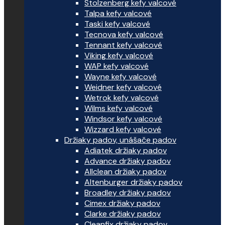
Stolzenberg kefy valcové
Talpa kefy valcové
Taski kefy valcové
Tecnova kefy valcové
Tennant kefy valcové
Viking kefy valcové
WAP kefy valcové
Wayne kefy valcové
Weidner kefy valcové
Wetrok kefy valcové
Wilms kefy valcové
Windsor kefy valcové
Wizzard kefy valcové
Držiaky padov, unášače padov
Adiatek držiaky padov
Advance držiaky padov
Allclean držiaky padov
Altenburger držiaky padov
Broadley držiaky padov
Cimex držiaky padov
Clarke držiaky padov
Cleanfix držiaky padov