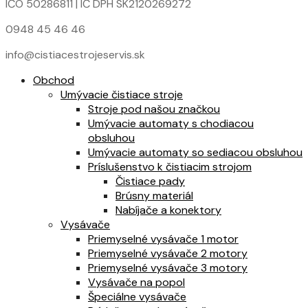
IČO 50286811 | IČ DPH SK2120269272
0948 45 46 46
info@cistiacestrojeservis.sk
Obchod
Umývacie čistiace stroje
Stroje pod našou značkou
Umývacie automaty s chodiacou
obsluhou
Umývacie automaty so sediacou obsluhou
Príslušenstvo k čistiacim strojom
Čistiace pady
Brúsny materiál
Nabíjače a konektory
Vysávače
Priemyselné vysávače 1 motor
Priemyselné vysávače 2 motory
Priemyselné vysávače 3 motory
Vysávače na popol
Špeciálne vysávače