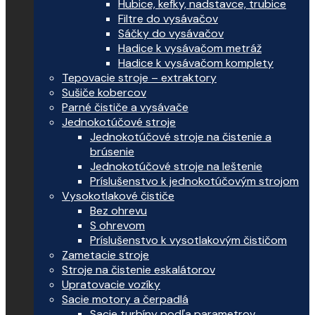
Hubice, kefky, nadstavce, trubice
Filtre do vysávačov
Sáčky do vysávačov
Hadice k vysávačom metráž
Hadice k vysávačom komplety
Tepovacie stroje – extraktory
Sušiče kobercov
Parné čističe a vysávače
Jednokotúčové stroje
Jednokotúčové stroje na čistenie a
brúsenie
Jednokotúčové stroje na leštenie
Príslušenstvo k jednokotúčovým strojom
Vysokotlakové čističe
Bez ohrevu
S ohrevom
Príslušenstvo k vysotlakovým čističom
Zametacie stroje
Stroje na čistenie eskalátorov
Upratovacie vozíky
Sacie motory a čerpadlá
Sacie turbíny podľa parametrov