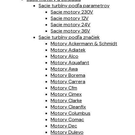
Sacie turbíny podľa parametrov
Sacie motory 230V
Sacie motory 12V
Sacie motory 24V
Sacie motory 36V
Sacie turbíny podľa značiek
Motory Ackermann & Schmidt
Motory Adiatek
Motory Alco
Motory Aquafant
Motory Awa
Motory Borema
Motory Carrera
Motory Cfm
Motory Cimex
Motory Clarke
Motory Cleanfix
Motory Columbus
Motory Comac
Motory Dec
Motory Dulevo