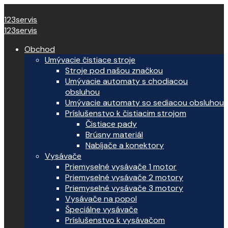
123servis
123servis
Obchod
Umývacie čistiace stroje
Stroje pod našou značkou
Umývacie automaty s chodiacou
obsluhou
Umývacie automaty so sediacou obsluhou
Príslušenstvo k čistiacim strojom
Čistiace pady
Brúsny materiál
Nabíjače a konektory
Vysávače
Priemyselné vysávače 1 motor
Priemyselné vysávače 2 motory
Priemyselné vysávače 3 motory
Vysávače na popol
Špeciálne vysávače
Príslušenstvo k vysávačom