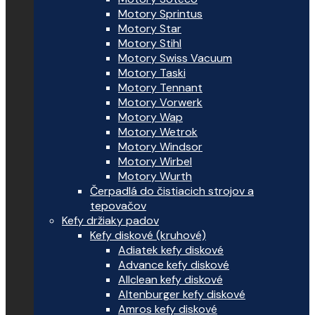
Motory Sprintus
Motory Star
Motory Stihl
Motory Swiss Vacuum
Motory Taski
Motory Tennant
Motory Vorwerk
Motory Wap
Motory Wetrok
Motory Windsor
Motory Wirbel
Motory Wurth
Čerpadlá do čistiacich strojov a
tepovačov
Kefy držiaky padov
Kefy diskové (kruhové)
Adiatek kefy diskové
Advance kefy diskové
Allclean kefy diskové
Altenburger kefy diskové
Amros kefy diskové