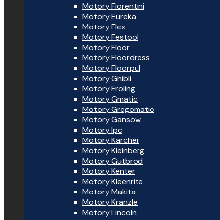
Motory Fiorentini
Motory Eureka
Motory Flex
Motory Festool
Motory Floor
Motory Floordress
Motory Floorpul
Motory Ghibli
Motory Froling
Motory Gmatic
Motory Gregomatic
Motory Gansow
Motory Ipc
Motory Karcher
Motory Kleinberg
Motory Gutbrod
Motory Kenter
Motory Kleenrite
Motory Makita
Motory Kranzle
Motory Lincoln