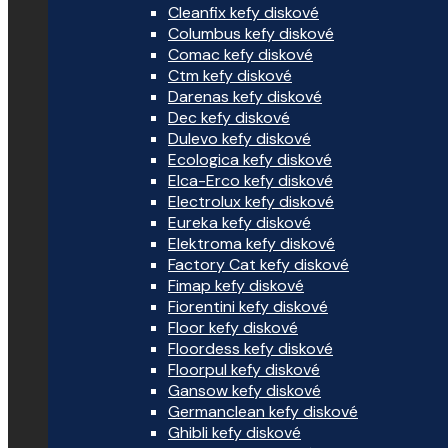
Cleanfix kefy diskové
Columbus kefy diskové
Comac kefy diskové
Ctm kefy diskové
Darenas kefy diskové
Dec kefy diskové
Dulevo kefy diskové
Ecologica kefy diskové
Elca-Erco kefy diskové
Electrolux kefy diskové
Eureka kefy diskové
Elektroma kefy diskové
Factory Cat kefy diskové
Fimap kefy diskové
Fiorentini kefy diskové
Floor kefy diskové
Floordess kefy diskové
Floorpul kefy diskové
Gansow kefy diskové
Germanclean kefy diskové
Ghibli kefy diskové