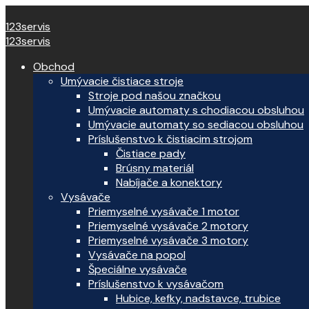
123servis
123servis
Obchod
Umývacie čistiace stroje
Stroje pod našou značkou
Umývacie automaty s chodiacou obsluhou
Umývacie automaty so sediacou obsluhou
Príslušenstvo k čistiacim strojom
Čistiace pady
Brúsny materiál
Nabíjače a konektory
Vysávače
Priemyselné vysávače 1 motor
Priemyselné vysávače 2 motory
Priemyselné vysávače 3 motory
Vysávače na popol
Špeciálne vysávače
Príslušenstvo k vysávačom
Hubice, kefky, nadstavce, trubice