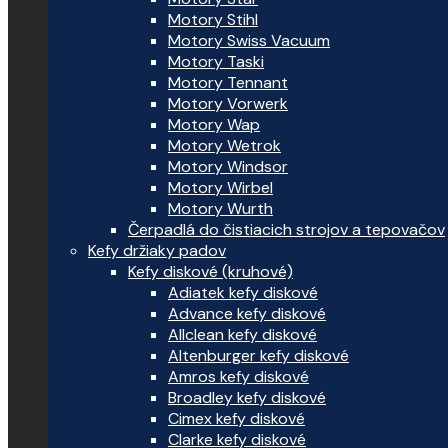
Motory Stihl
Motory Swiss Vacuum
Motory Taski
Motory Tennant
Motory Vorwerk
Motory Wap
Motory Wetrok
Motory Windsor
Motory Wirbel
Motory Wurth
Čerpadlá do čistiacich strojov a tepovačov
Kefy držiaky padov
Kefy diskové (kruhové)
Adiatek kefy diskové
Advance kefy diskové
Allclean kefy diskové
Altenburger kefy diskové
Amros kefy diskové
Broadley kefy diskové
Cimex kefy diskové
Clarke kefy diskové