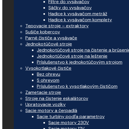
Filtre do vysávačov
Sáčky do vysávačov
Hadice k vysávačom metráž
Hadice k vysávačom komplety
Tepovacie stroje – extraktory
Sušiče kobercov
Parné čističe a vysávače
Jednokotúčové stroje
Jednokotúčové stroje na čistenie a brúseni
Jednokotúčové stroje na leštenie
Príslušenstvo k jednokotúčovým strojom
Vysokotlakové čističe
Bez ohrevu
S ohrevom
Príslušenstvo k vysotlakovým čističom
Zametacie stroje
Stroje na čistenie eskalátorov
Upratovacie vozíky
Sacie motory a čerpadlá
Sacie turbíny podľa parametrov
Sacie motory 230V
Sacie motory 12V