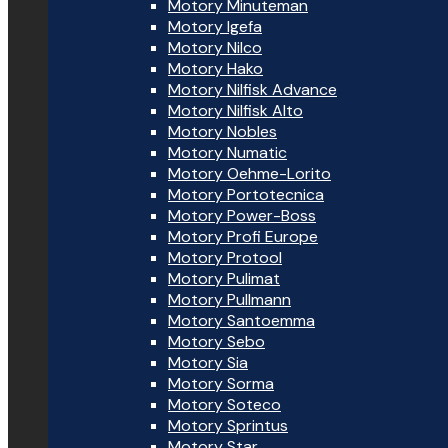
Motory Minuteman
Motory Igefa
Motory Nilco
Motory Hako
Motory Nilfisk Advance
Motory Nilfisk Alto
Motory Nobles
Motory Numatic
Motory Oehme-Lorito
Motory Portotecnica
Motory Power-Boss
Motory Profi Europe
Motory Protool
Motory Pulimat
Motory Pullmann
Motory Santoemma
Motory Sebo
Motory Sia
Motory Sorma
Motory Soteco
Motory Sprintus
Motory Star