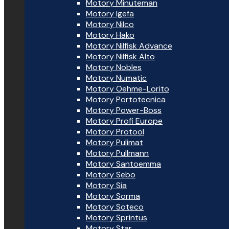
Motory Minuteman
Motory Igefa
Motory Nilco
Motory Hako
Motory Nilfisk Advance
Motory Nilfisk Alto
Motory Nobles
Motory Numatic
Motory Oehme-Lorito
Motory Portotecnica
Motory Power-Boss
Motory Profi Europe
Motory Protool
Motory Pulimat
Motory Pullmann
Motory Santoemma
Motory Sebo
Motory Sia
Motory Sorma
Motory Soteco
Motory Sprintus
Motory Star