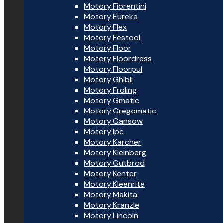
Motory Fiorentini
Motory Eureka
Motory Flex
Motory Festool
Motory Floor
Motory Floordress
Motory Floorpul
Motory Ghibli
Motory Froling
Motory Gmatic
Motory Gregomatic
Motory Gansow
Motory Ipc
Motory Karcher
Motory Kleinberg
Motory Gutbrod
Motory Kenter
Motory Kleenrite
Motory Makita
Motory Kranzle
Motory Lincoln