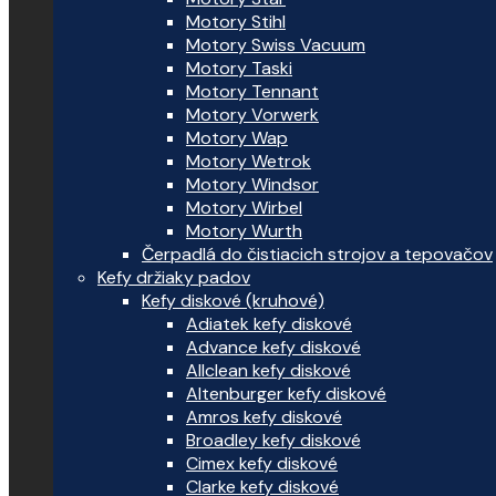
Motory Stihl
Motory Swiss Vacuum
Motory Taski
Motory Tennant
Motory Vorwerk
Motory Wap
Motory Wetrok
Motory Windsor
Motory Wirbel
Motory Wurth
Čerpadlá do čistiacich strojov a tepovačov
Kefy držiaky padov
Kefy diskové (kruhové)
Adiatek kefy diskové
Advance kefy diskové
Allclean kefy diskové
Altenburger kefy diskové
Amros kefy diskové
Broadley kefy diskové
Cimex kefy diskové
Clarke kefy diskové