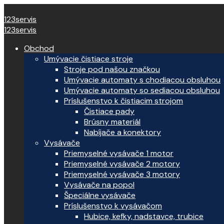
123servis
123servis
Obchod
Umývacie čistiace stroje
Stroje pod našou značkou
Umývacie automaty s chodiacou obsluhou
Umývacie automaty so sediacou obsluhou
Príslušenstvo k čistiacim strojom
Čistiace pady
Brúsny materiál
Nabíjače a konektory
Vysávače
Priemyselné vysávače 1 motor
Priemyselné vysávače 2 motory
Priemyselné vysávače 3 motory
Vysávače na popol
Špeciálne vysávače
Príslušenstvo k vysávačom
Hubice, kefky, nadstavce, trubice