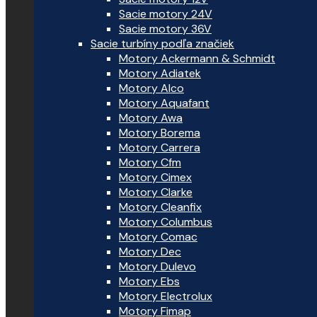
Sacie motory 24V
Sacie motory 36V
Sacie turbíny podľa značiek
Motory Ackermann & Schmidt
Motory Adiatek
Motory Alco
Motory Aquafant
Motory Awa
Motory Borema
Motory Carrera
Motory Cfm
Motory Cimex
Motory Clarke
Motory Cleanfix
Motory Columbus
Motory Comac
Motory Dec
Motory Dulevo
Motory Ebs
Motory Electrolux
Motory Fimap