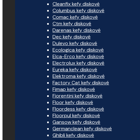
Cleanfix kefy diskové
Columbus kefy diskové
Comac kefy diskové
Ctm kefy diskové
Darenas kefy diskové
Dec kefy diskové
Dulevo kefy diskové
Ecologica kefy diskové
Elca-Erco kefy diskové
Electrolux kefy diskové
Eureka kefy diskové
Elektroma kefy diskové
Factory Cat kefy diskové
Fimap kefy diskové
Fiorentini kefy diskové
Floor kefy diskové
Floordess kefy diskové
Floorpul kefy diskové
Gansow kefy diskové
Germanclean kefy diskové
Ghibli kefy diskové