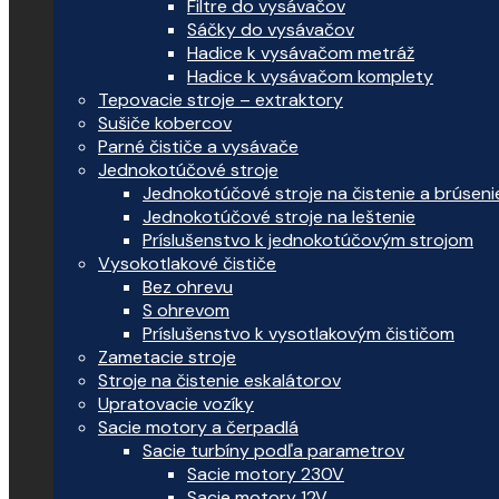
Filtre do vysávačov
Sáčky do vysávačov
Hadice k vysávačom metráž
Hadice k vysávačom komplety
Tepovacie stroje – extraktory
Sušiče kobercov
Parné čističe a vysávače
Jednokotúčové stroje
Jednokotúčové stroje na čistenie a brúseni
Jednokotúčové stroje na leštenie
Príslušenstvo k jednokotúčovým strojom
Vysokotlakové čističe
Bez ohrevu
S ohrevom
Príslušenstvo k vysotlakovým čističom
Zametacie stroje
Stroje na čistenie eskalátorov
Upratovacie vozíky
Sacie motory a čerpadlá
Sacie turbíny podľa parametrov
Sacie motory 230V
Sacie motory 12V