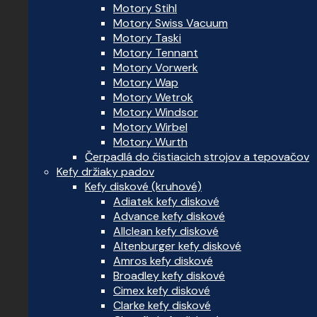
Motory Stihl
Motory Swiss Vacuum
Motory Taski
Motory Tennant
Motory Vorwerk
Motory Wap
Motory Wetrok
Motory Windsor
Motory Wirbel
Motory Wurth
Čerpadlá do čistiacich strojov a tepovačov
Kefy držiaky padov
Kefy diskové (kruhové)
Adiatek kefy diskové
Advance kefy diskové
Allclean kefy diskové
Altenburger kefy diskové
Amros kefy diskové
Broadley kefy diskové
Cimex kefy diskové
Clarke kefy diskové