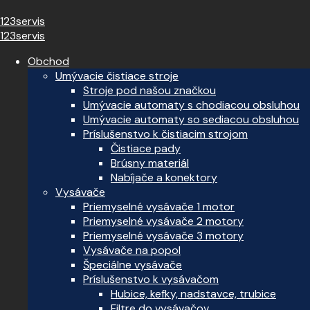
123servis
123servis
Obchod
Umývacie čistiace stroje
Stroje pod našou značkou
Umývacie automaty s chodiacou obsluhou
Umývacie automaty so sediacou obsluhou
Príslušenstvo k čistiacim strojom
Čistiace pady
Brúsny materiál
Nabíjače a konektory
Vysávače
Priemyselné vysávače 1 motor
Priemyselné vysávače 2 motory
Priemyselné vysávače 3 motory
Vysávače na popol
Špeciálne vysávače
Príslušenstvo k vysávačom
Hubice, kefky, nadstavce, trubice
Filtre do vysávačov