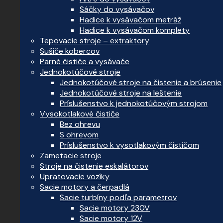
Sáčky do vysávačov
Hadice k vysávačom metráž
Hadice k vysávačom komplety
Tepovacie stroje – extraktory
Sušiče kobercov
Parné čističe a vysávače
Jednokotúčové stroje
Jednokotúčové stroje na čistenie a brúsenie
Jednokotúčové stroje na leštenie
Príslušenstvo k jednokotúčovým strojom
Vysokotlakové čističe
Bez ohrevu
S ohrevom
Príslušenstvo k vysotlakovým čističom
Zametacie stroje
Stroje na čistenie eskalátorov
Upratovacie vozíky
Sacie motory a čerpadlá
Sacie turbíny podľa parametrov
Sacie motory 230V
Sacie motory 12V