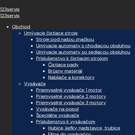
123servis
123servis
Obchod
Umývacie čistiace stroje
Stroje pod našou značkou
Umývacie automaty s chodiacou obsluhou
Umývacie automaty so sediacou obsluhou
Príslušenstvo k čistiacim strojom
Čistiace pady
Brúsny materiál
Nabíjače a konektory
Vysávače
Priemyselné vysávače 1 motor
Priemyselné vysávače 2 motory
Priemyselné vysávače 3 motory
Vysávače na popol
Špeciálne vysávače
Príslušenstvo k vysávačom
Hubice, kefky, nadstavce, trubice
Filtre do vysávačov