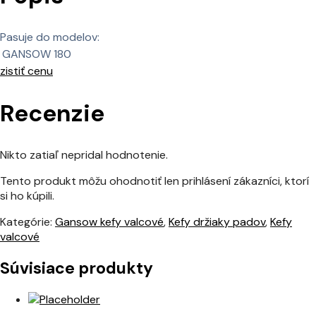
Pasuje do modelov:
GANSOW
180
zistiť cenu
Recenzie
Nikto zatiaľ nepridal hodnotenie.
Tento produkt môžu ohodnotiť len prihlásení zákazníci, ktorí
si ho kúpili.
Kategórie:
Gansow kefy valcové
,
Kefy držiaky padov
,
Kefy
valcové
Súvisiace produkty