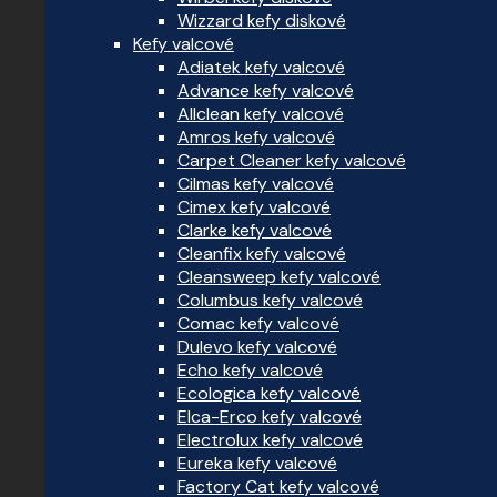
Wizzard kefy diskové
Kefy valcové
Adiatek kefy valcové
Advance kefy valcové
Allclean kefy valcové
Amros kefy valcové
Carpet Cleaner kefy valcové
Cilmas kefy valcové
Cimex kefy valcové
Clarke kefy valcové
Cleanfix kefy valcové
Cleansweep kefy valcové
Columbus kefy valcové
Comac kefy valcové
Dulevo kefy valcové
Echo kefy valcové
Ecologica kefy valcové
Elca-Erco kefy valcové
Electrolux kefy valcové
Eureka kefy valcové
Factory Cat kefy valcové