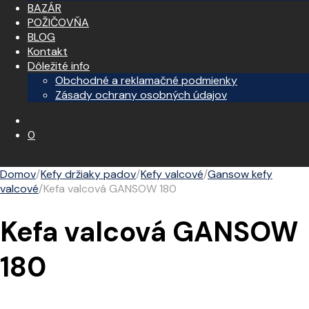
BAZÁR
POŽIČOVŇA
BLOG
Kontakt
Dôležité info
Obchodné a reklamačné podmienky
Zásady ochrany osobných údajov
0
Domov
/
Kefy držiaky padov
/
Kefy valcové
/
Gansow kefy
valcové
/
Kefa valcová GANSOW 180
Kefa valcová GANSOW
180