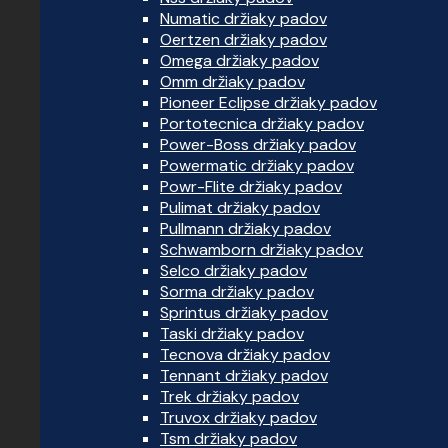
Numatic držiaky padov
Oertzen držiaky padov
Omega držiaky padov
Omm držiaky padov
Pioneer Eclipse držiaky padov
Portotecnica držiaky padov
Power-Boss držiaky padov
Powermatic držiaky padov
Powr-Flite držiaky padov
Pulimat držiaky padov
Pullmann držiaky padov
Schwamborn držiaky padov
Selco držiaky padov
Sorma držiaky padov
Sprintus držiaky padov
Taski držiaky padov
Tecnova držiaky padov
Tennant držiaky padov
Trek držiaky padov
Truvox držiaky padov
Tsm držiaky padov