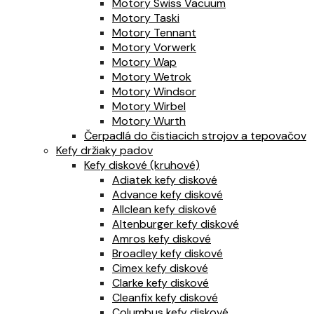
Motory Swiss Vacuum
Motory Taski
Motory Tennant
Motory Vorwerk
Motory Wap
Motory Wetrok
Motory Windsor
Motory Wirbel
Motory Wurth
Čerpadlá do čistiacich strojov a tepovačov
Kefy držiaky padov
Kefy diskové (kruhové)
Adiatek kefy diskové
Advance kefy diskové
Allclean kefy diskové
Altenburger kefy diskové
Amros kefy diskové
Broadley kefy diskové
Cimex kefy diskové
Clarke kefy diskové
Cleanfix kefy diskové
Columbus kefy diskové