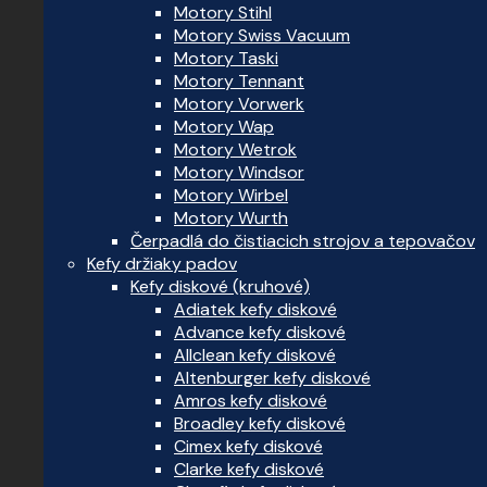
Motory Stihl
Motory Swiss Vacuum
Motory Taski
Motory Tennant
Motory Vorwerk
Motory Wap
Motory Wetrok
Motory Windsor
Motory Wirbel
Motory Wurth
Čerpadlá do čistiacich strojov a tepovačov
Kefy držiaky padov
Kefy diskové (kruhové)
Adiatek kefy diskové
Advance kefy diskové
Allclean kefy diskové
Altenburger kefy diskové
Amros kefy diskové
Broadley kefy diskové
Cimex kefy diskové
Clarke kefy diskové