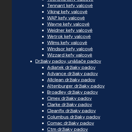
Tennant kefy valcové
Viking kefy valcové
WAP kefy valcové
Wayne kefy valcové
Weidner kefy valcové
Wetrok kefy valcové
Wilms kefy valcové
Windsor kefy valcové
Wizzard kefy valcové
Držiaky padov, unášače padov
Adiatek držiaky padov
Advance držiaky padov
Allclean držiaky padov
Altenburger držiaky padov
Broadley držiaky padov
Cimex držiaky padov
Clarke držiaky padov
Cleanfix držiaky padov
Columbus držiaky padov
Comac držiaky padov
Ctm držiaky padov