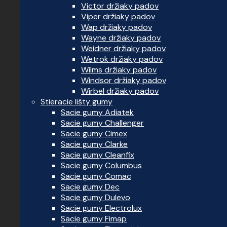
Victor držiaky padov
Viper držiaky padov
Wap držiaky padov
Wayne držiaky padov
Weidner držiaky padov
Wetrok držiaky padov
Wilms držiaky padov
Windsor držiaky padov
Wirbel držiaky padov
Stieracie lišty gumy
Sacie gumy Adiatek
Sacie gumy Challenger
Sacie gumy Cimex
Sacie gumy Clarke
Sacie gumy Cleanfix
Sacie gumy Columbus
Sacie gumy Comac
Sacie gumy Dec
Sacie gumy Dulevo
Sacie gumy Electrolux
Sacie gumy Fimap