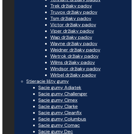
Trek držiaky padov
Truvox držiaky padov
Tsm držiaky padov
Victor držiaky padov
Viper držiaky padov
Wap držiaky padov
Wayne držiaky padov
Weidner držiaky padov
Wetrok držiaky padov
Wilms držiaky padov
Windsor držiaky padov
Wirbel držiaky padov
Stieracie lišty gumy
Sacie gumy Adiatek
Sacie gumy Challenger
Sacie gumy Cimex
Sacie gumy Clarke
Sacie gumy Cleanfix
Sacie gumy Columbus
Sacie gumy Comac
Sacie gumy Dec