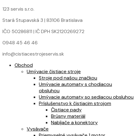
123 servis s.r.o.
Stará Stupavská 3 | 83106 Bratislava
IČO 50286811 | IČ DPH SK2120269272
0948 45 46 46
info@cistiacestrojeservis.sk
Obchod
Umývacie čistiace stroje
Stroje pod našou značkou
Umývacie automaty s chodiacou
obsluhou
Umývacie automaty so sediacou obsluhou
Príslušenstvo k čistiacim strojom
Čistiace pady
Brúsny materiál
Nabíjače a konektory
Vysávače
Priemyselné vysávače 1 motor