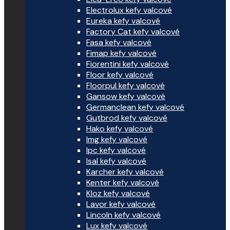
Electrolux kefy valcové
Eureka kefy valcové
Factory Cat kefy valcové
Fasa kefy valcové
Fimap kefy valcové
Fiorentini kefy valcové
Floor kefy valcové
Floorpul kefy valcové
Gansow kefy valcové
Germanclean kefy valcové
Gutbrod kefy valcové
Hako kefy valcové
Img kefy valcové
Ipc kefy valcové
Isal kefy valcové
Karcher kefy valcové
Kenter kefy valcové
Kloz kefy valcové
Lavor kefy valcové
Lincoln kefy valcové
Lux kefy valcové