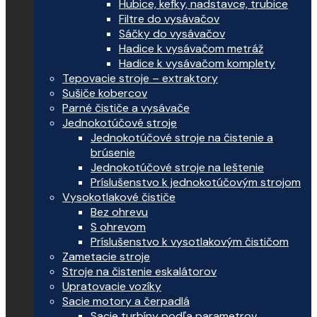
Hubice, kefky, nadstavce, trubice
Filtre do vysávačov
Sáčky do vysávačov
Hadice k vysávačom metráž
Hadice k vysávačom komplety
Tepovacie stroje – extraktory
Sušiče kobercov
Parné čističe a vysávače
Jednokotúčové stroje
Jednokotúčové stroje na čistenie a
brúsenie
Jednokotúčové stroje na leštenie
Príslušenstvo k jednokotúčovým strojom
Vysokotlakové čističe
Bez ohrevu
S ohrevom
Príslušenstvo k vysotlakovým čističom
Zametacie stroje
Stroje na čistenie eskalátorov
Upratovacie vozíky
Sacie motory a čerpadlá
Sacie turbíny podľa parametrov