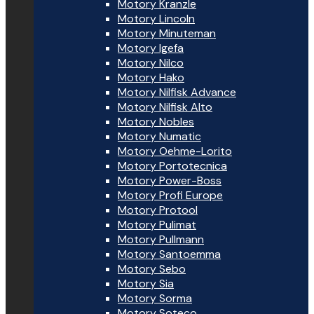
Motory Kranzle
Motory Lincoln
Motory Minuteman
Motory Igefa
Motory Nilco
Motory Hako
Motory Nilfisk Advance
Motory Nilfisk Alto
Motory Nobles
Motory Numatic
Motory Oehme-Lorito
Motory Portotecnica
Motory Power-Boss
Motory Profi Europe
Motory Protool
Motory Pulimat
Motory Pullmann
Motory Santoemma
Motory Sebo
Motory Sia
Motory Sorma
Motory Soteco