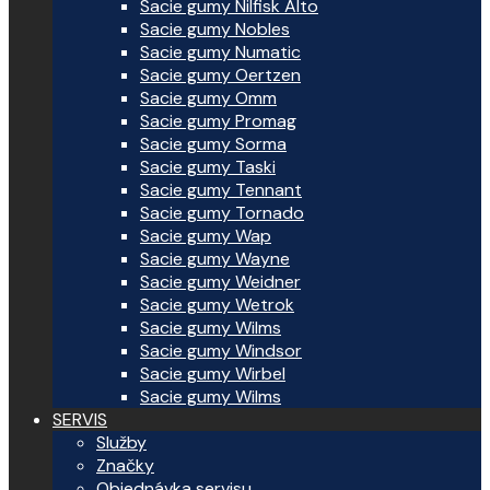
Sacie gumy Nilfisk Alto
Sacie gumy Nobles
Sacie gumy Numatic
Sacie gumy Oertzen
Sacie gumy Omm
Sacie gumy Promag
Sacie gumy Sorma
Sacie gumy Taski
Sacie gumy Tennant
Sacie gumy Tornado
Sacie gumy Wap
Sacie gumy Wayne
Sacie gumy Weidner
Sacie gumy Wetrok
Sacie gumy Wilms
Sacie gumy Windsor
Sacie gumy Wirbel
Sacie gumy Wilms
SERVIS
Služby
Značky
Objednávka servisu