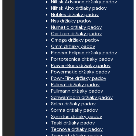
Nilfisk Advance držiaky padov
Nilfisk Alto držiaky padov
Nobles držiaky padov
Nss držiaky padov
Numatic držiaky padov
Oertzen držiaky padov
Omega držiaky padov
Omm držiaky padov
Pioneer Eclipse držiaky padov
Portotecnica držiaky padov
Power-Boss držiaky padov
Powermatic držiaky padov
Powr-Flite držiaky padov
Pulimat držiaky padov
Pullmann držiaky padov
Schwamborn držiaky padov
Selco držiaky padov
Sorma držiaky padov
Sprintus držiaky padov
Taski držiaky padov
Tecnova držiaky padov
Tennant držiaky padov