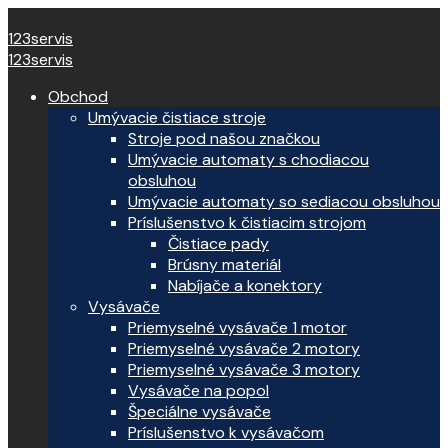
123servis
123servis
Obchod
Umývacie čistiace stroje
Stroje pod našou značkou
Umývacie automaty s chodiacou
obsluhou
Umývacie automaty so sediacou obsluhou
Príslušenstvo k čistiacim strojom
Čistiace pady
Brúsny materiál
Nabíjače a konektory
Vysávače
Priemyselné vysávače 1 motor
Priemyselné vysávače 2 motory
Priemyselné vysávače 3 motory
Vysávače na popol
Špeciálne vysávače
Príslušenstvo k vysávačom