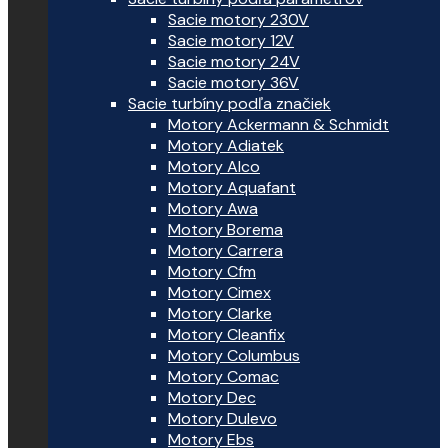
Sacie motory 230V
Sacie motory 12V
Sacie motory 24V
Sacie motory 36V
Sacie turbíny podľa značiek
Motory Ackermann & Schmidt
Motory Adiatek
Motory Alco
Motory Aquafant
Motory Awa
Motory Borema
Motory Carrera
Motory Cfm
Motory Cimex
Motory Clarke
Motory Cleanfix
Motory Columbus
Motory Comac
Motory Dec
Motory Dulevo
Motory Ebs