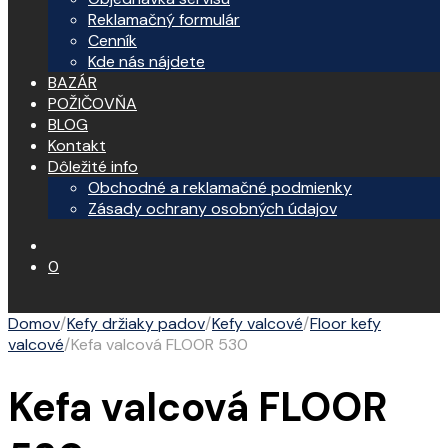
Reklamačný formulár
Cenník
Kde nás nájdete
BAZÁR
POŽIČOVŇA
BLOG
Kontakt
Dôležité info
Obchodné a reklamačné podmienky
Zásady ochrany osobných údajov
0
Domov
/
Kefy držiaky padov
/
Kefy valcové
/
Floor kefy
valcové
/
Kefa valcová FLOOR 530
Kefa valcová FLOOR