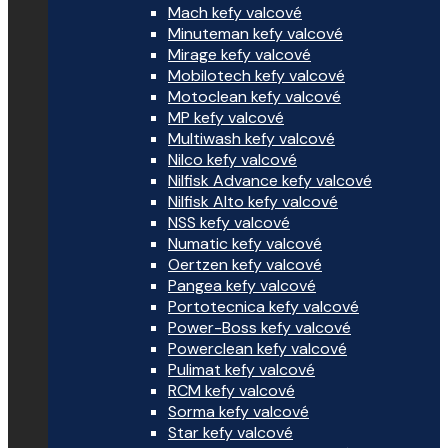
Mach kefy valcové
Minuteman kefy valcové
Mirage kefy valcové
Mobilotech kefy valcové
Motoclean kefy valcové
MP kefy valcové
Multiwash kefy valcové
Nilco kefy valcové
Nilfisk Advance kefy valcové
Nilfisk Alto kefy valcové
NSS kefy valcové
Numatic kefy valcové
Oertzen kefy valcové
Pangea kefy valcové
Portotecnica kefy valcové
Power-Boss kefy valcové
Powerclean kefy valcové
Pulimat kefy valcové
RCM kefy valcové
Sorma kefy valcové
Star kefy valcové