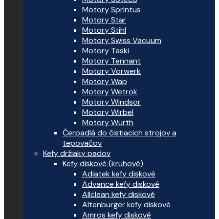
Motory Sprintus
Motory Star
Motory Stihl
Motory Swiss Vacuum
Motory Taski
Motory Tennant
Motory Vorwerk
Motory Wap
Motory Wetrok
Motory Windsor
Motory Wirbel
Motory Wurth
Čerpadlá do čistiacich strojov a
tepovačov
Kefy držiaky padov
Kefy diskové (kruhové)
Adiatek kefy diskové
Advance kefy diskové
Allclean kefy diskové
Altenburger kefy diskové
Amros kefy diskové