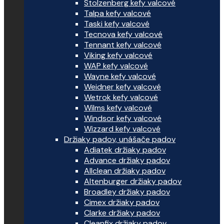
Stolzenberg kefy valcové
Talpa kefy valcové
Taski kefy valcové
Tecnova kefy valcové
Tennant kefy valcové
Viking kefy valcové
WAP kefy valcové
Wayne kefy valcové
Weidner kefy valcové
Wetrok kefy valcové
Wilms kefy valcové
Windsor kefy valcové
Wizzard kefy valcové
Držiaky padov, unášače padov
Adiatek držiaky padov
Advance držiaky padov
Allclean držiaky padov
Altenburger držiaky padov
Broadley držiaky padov
Cimex držiaky padov
Clarke držiaky padov
Cleanfix držiaky padov