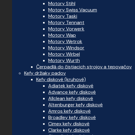
Motory Stihl
Motory Swiss Vacuum
Motory Taski
Motory Tennant
Motory Vorwerk
Motory Wap
Motory Wetrok
Motory Windsor
Motory Wirbel
Motory Wurth
Čerpadlá do čistiacich strojov a tepovačov
Kefy držiaky padov
Kefy diskové (kruhové)
Adiatek kefy diskové
Advance kefy diskové
Allclean kefy diskové
Altenburger kefy diskové
Amros kefy diskové
Broadley kefy diskové
Cimex kefy diskové
Clarke kefy diskové