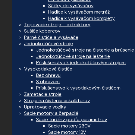
Sáčky do vysávačov
Hadice k vysávačom metráž
Hadice k vysávačom komplety
Tepovacie stroje – extraktory
Sušiče kobercov
Parné čističe a vysávače
Jednokotúčové stroje
Jednokotúčové stroje na čistenie a brúsenie
Jednokotúčové stroje na leštenie
Príslušenstvo k jednokotúčovým strojom
Vysokotlakové čističe
Bez ohrevu
S ohrevom
Príslušenstvo k vysotlakovým čističom
Zametacie stroje
Stroje na čistenie eskalátorov
Upratovacie vozíky
Sacie motory a čerpadlá
Sacie turbíny podľa parametrov
Sacie motory 230V
Sacie motory 12V