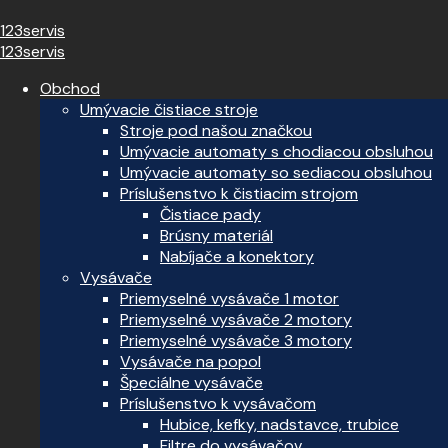
123servis
123servis
Obchod
Umývacie čistiace stroje
Stroje pod našou značkou
Umývacie automaty s chodiacou obsluhou
Umývacie automaty so sediacou obsluhou
Príslušenstvo k čistiacim strojom
Čistiace pady
Brúsny materiál
Nabíjače a konektory
Vysávače
Priemyselné vysávače 1 motor
Priemyselné vysávače 2 motory
Priemyselné vysávače 3 motory
Vysávače na popol
Špeciálne vysávače
Príslušenstvo k vysávačom
Hubice, kefky, nadstavce, trubice
Filtre do vysávačov