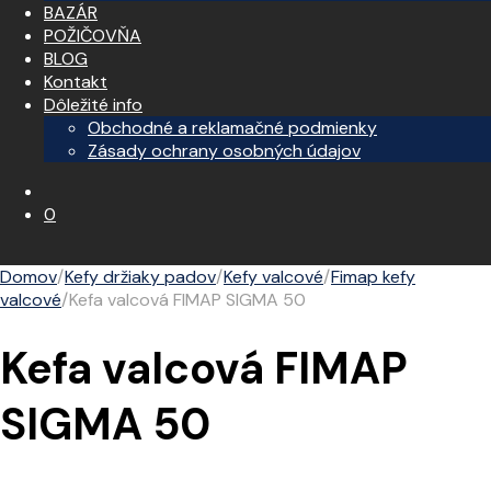
BAZÁR
POŽIČOVŇA
BLOG
Kontakt
Dôležité info
Obchodné a reklamačné podmienky
Zásady ochrany osobných údajov
0
Domov
/
Kefy držiaky padov
/
Kefy valcové
/
Fimap kefy
valcové
/
Kefa valcová FIMAP SIGMA 50
Kefa valcová FIMAP
SIGMA 50