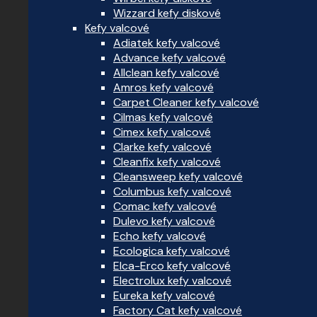
Wizzard kefy diskové
Kefy valcové
Adiatek kefy valcové
Advance kefy valcové
Allclean kefy valcové
Amros kefy valcové
Carpet Cleaner kefy valcové
Cilmas kefy valcové
Cimex kefy valcové
Clarke kefy valcové
Cleanfix kefy valcové
Cleansweep kefy valcové
Columbus kefy valcové
Comac kefy valcové
Dulevo kefy valcové
Echo kefy valcové
Ecologica kefy valcové
Elca-Erco kefy valcové
Electrolux kefy valcové
Eureka kefy valcové
Factory Cat kefy valcové