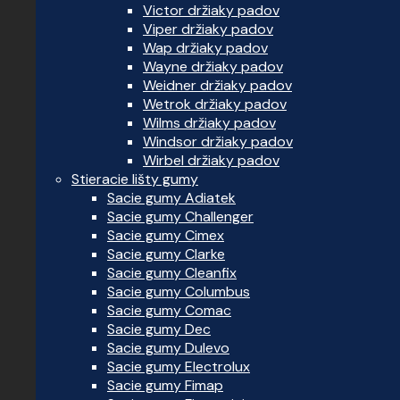
Victor držiaky padov
Viper držiaky padov
Wap držiaky padov
Wayne držiaky padov
Weidner držiaky padov
Wetrok držiaky padov
Wilms držiaky padov
Windsor držiaky padov
Wirbel držiaky padov
Stieracie lišty gumy
Sacie gumy Adiatek
Sacie gumy Challenger
Sacie gumy Cimex
Sacie gumy Clarke
Sacie gumy Cleanfix
Sacie gumy Columbus
Sacie gumy Comac
Sacie gumy Dec
Sacie gumy Dulevo
Sacie gumy Electrolux
Sacie gumy Fimap