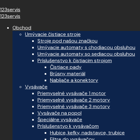
123servis
123servis
Obchod
Umývacie čistiace stroje
Stroje pod našou značkou
Umývacie automaty s chodiacou obsluhou
Umývacie automaty so sediacou obsluhou
Príslušenstvo k čistiacim strojom
Čistiace pady
Brúsny materiál
Nabíjače a konektory
Vysávače
Priemyselné vysávače 1 motor
Priemyselné vysávače 2 motory
Priemyselné vysávače 3 motory
Vysávače na popol
Špeciálne vysávače
Príslušenstvo k vysávačom
Hubice, kefky, nadstavce, trubice
Filtre do vysávačov