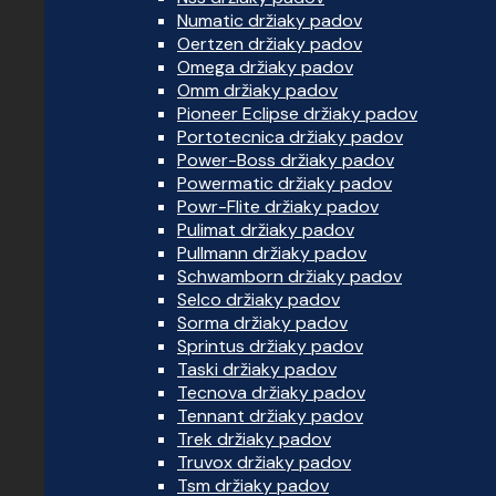
Numatic držiaky padov
Oertzen držiaky padov
Omega držiaky padov
Omm držiaky padov
Pioneer Eclipse držiaky padov
Portotecnica držiaky padov
Power-Boss držiaky padov
Powermatic držiaky padov
Powr-Flite držiaky padov
Pulimat držiaky padov
Pullmann držiaky padov
Schwamborn držiaky padov
Selco držiaky padov
Sorma držiaky padov
Sprintus držiaky padov
Taski držiaky padov
Tecnova držiaky padov
Tennant držiaky padov
Trek držiaky padov
Truvox držiaky padov
Tsm držiaky padov