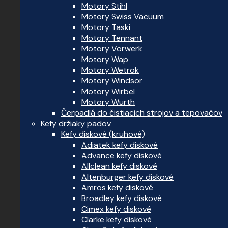
Motory Stihl
Motory Swiss Vacuum
Motory Taski
Motory Tennant
Motory Vorwerk
Motory Wap
Motory Wetrok
Motory Windsor
Motory Wirbel
Motory Wurth
Čerpadlá do čistiacich strojov a tepovačov
Kefy držiaky padov
Kefy diskové (kruhové)
Adiatek kefy diskové
Advance kefy diskové
Allclean kefy diskové
Altenburger kefy diskové
Amros kefy diskové
Broadley kefy diskové
Cimex kefy diskové
Clarke kefy diskové