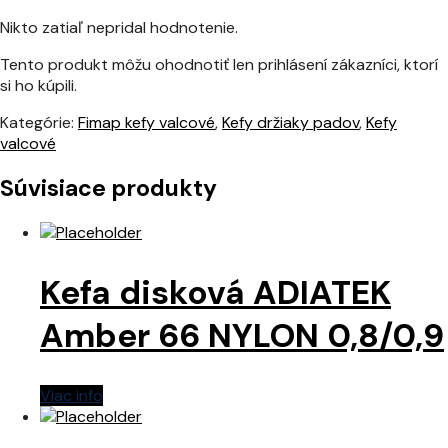
Nikto zatiaľ nepridal hodnotenie.
Tento produkt môžu ohodnotiť len prihlásení zákazníci, ktorí
si ho kúpili.
Kategórie:
Fimap kefy valcové
,
Kefy držiaky padov
,
Kefy
valcové
Súvisiace produkty
Kefa disková ADIATEK
Amber 66 NYLON 0,8/0,9
Viac info