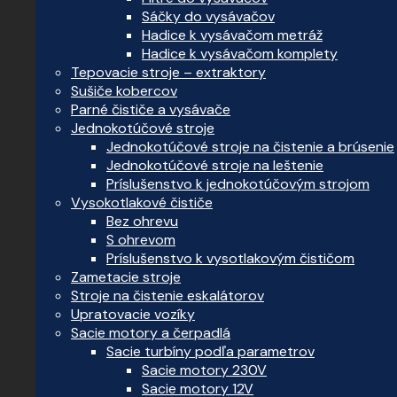
Sáčky do vysávačov
Hadice k vysávačom metráž
Hadice k vysávačom komplety
Tepovacie stroje – extraktory
Sušiče kobercov
Parné čističe a vysávače
Jednokotúčové stroje
Jednokotúčové stroje na čistenie a brúsenie
Jednokotúčové stroje na leštenie
Príslušenstvo k jednokotúčovým strojom
Vysokotlakové čističe
Bez ohrevu
S ohrevom
Príslušenstvo k vysotlakovým čističom
Zametacie stroje
Stroje na čistenie eskalátorov
Upratovacie vozíky
Sacie motory a čerpadlá
Sacie turbíny podľa parametrov
Sacie motory 230V
Sacie motory 12V