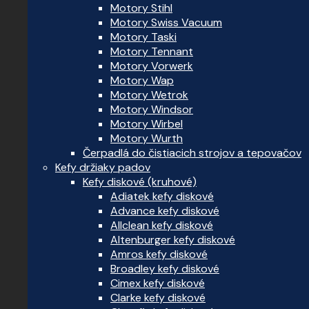
Motory Stihl
Motory Swiss Vacuum
Motory Taski
Motory Tennant
Motory Vorwerk
Motory Wap
Motory Wetrok
Motory Windsor
Motory Wirbel
Motory Wurth
Čerpadlá do čistiacich strojov a tepovačov
Kefy držiaky padov
Kefy diskové (kruhové)
Adiatek kefy diskové
Advance kefy diskové
Allclean kefy diskové
Altenburger kefy diskové
Amros kefy diskové
Broadley kefy diskové
Cimex kefy diskové
Clarke kefy diskové