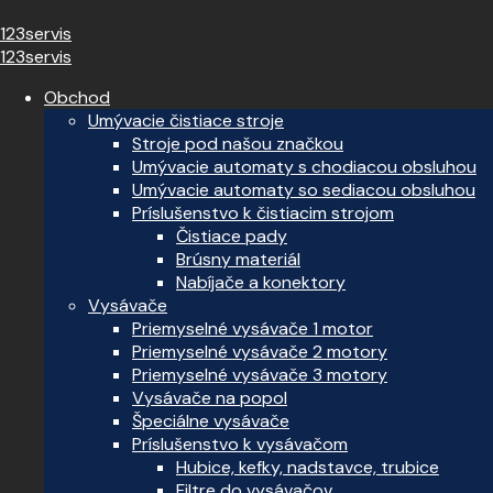
123servis
123servis
Obchod
Umývacie čistiace stroje
Stroje pod našou značkou
Umývacie automaty s chodiacou obsluhou
Umývacie automaty so sediacou obsluhou
Príslušenstvo k čistiacim strojom
Čistiace pady
Brúsny materiál
Nabíjače a konektory
Vysávače
Priemyselné vysávače 1 motor
Priemyselné vysávače 2 motory
Priemyselné vysávače 3 motory
Vysávače na popol
Špeciálne vysávače
Príslušenstvo k vysávačom
Hubice, kefky, nadstavce, trubice
Filtre do vysávačov