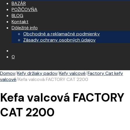
BAZÁR
POŽIČOVŇA
BLOG
Kontakt
Dôležité info
Obchodné a reklamačné podmienky
Zásady ochrany osobných údajov
0
Domov
/
Kefy držiaky padov
/
Kefy valcové
/
Factory Cat kefy
valcové
/
Kefa valcová FACTORY CAT 2200
Kefa valcová FACTORY
CAT 2200