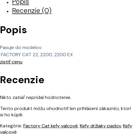
Popis
Recenzie (0)
Popis
Pasuje do modelov:
FACTORY CAT
22, 2200, 2200 EX
zistiť cenu
Recenzie
Nikto zatiaľ nepridal hodnotenie.
Tento produkt môžu ohodnotiť len prihlásení zákazníci, ktorí
si ho kúpili.
Kategórie:
Factory Cat kefy valcové
,
Kefy držiaky padov
,
Kefy
valcové