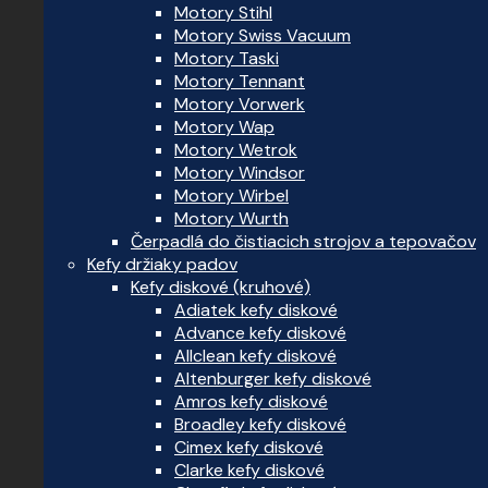
Motory Stihl
Motory Swiss Vacuum
Motory Taski
Motory Tennant
Motory Vorwerk
Motory Wap
Motory Wetrok
Motory Windsor
Motory Wirbel
Motory Wurth
Čerpadlá do čistiacich strojov a tepovačov
Kefy držiaky padov
Kefy diskové (kruhové)
Adiatek kefy diskové
Advance kefy diskové
Allclean kefy diskové
Altenburger kefy diskové
Amros kefy diskové
Broadley kefy diskové
Cimex kefy diskové
Clarke kefy diskové