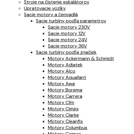
Stroje na čistenie eskalátorov
Upratovacie vozíky
Sacie motory a čerpadlá
Sacie turbíny podľa parametrov
Sacie motory 230V
Sacie motory 12V
Sacie motory 24V
Sacie motory 36V
Sacie turbíny podľa značiek
Motory Ackermann & Schmidt
Motory Adiatek
Motory Alco
Motory Aquafant
Motory Awa
Motory Borema
Motory Carrera
Motory Cfm
Motory Cimex
Motory Clarke
Motory Cleanfix
Motory Columbus
Motory Comac