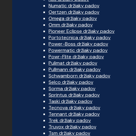
Numatic držiaky padov
Oertzen držiaky padov
Omega držiaky padov
Omm držiaky padov
Pioneer Eclipse držiaky padov
Portotecnica držiaky padov
Power-Boss držiaky padov
Powermatic držiaky padov
Powr-Flite držiaky padov
Pulimat držiaky padov
Pullmann držiaky padov
Schwamborn držiaky padov
Selco držiaky padov
Sorma držiaky padov
Sprintus držiaky padov
Taski držiaky padov
Tecnova držiaky padov
Tennant držiaky padov
Trek držiaky padov
Truvox držiaky padov
Tsm držiaky padov