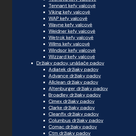
Tennant kefy valcové
Viking kefy valcové
WAP kefy valcové
Wayne kefy valcové
Weidner kefy valcové
Wetrok kefy valcové
Wilms kefy valcové
Windsor kefy valcové
Wizzard kefy valcové
Držiaky padov, unášače padov
Adiatek držiaky padov
Advance držiaky padov
Allclean držiaky padov
Altenburger držiaky padov
Broadley držiaky padov
Cimex držiaky padov
Clarke držiaky padov
Cleanfix držiaky padov
Columbus držiaky padov
Comac držiaky padov
Ctm držiaky padov