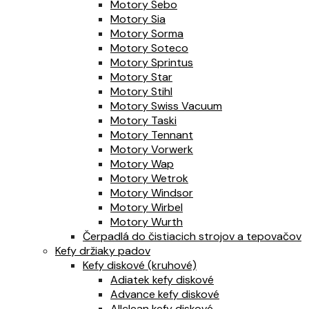
Motory Sebo
Motory Sia
Motory Sorma
Motory Soteco
Motory Sprintus
Motory Star
Motory Stihl
Motory Swiss Vacuum
Motory Taski
Motory Tennant
Motory Vorwerk
Motory Wap
Motory Wetrok
Motory Windsor
Motory Wirbel
Motory Wurth
Čerpadlá do čistiacich strojov a tepovačov
Kefy držiaky padov
Kefy diskové (kruhové)
Adiatek kefy diskové
Advance kefy diskové
Allclean kefy diskové