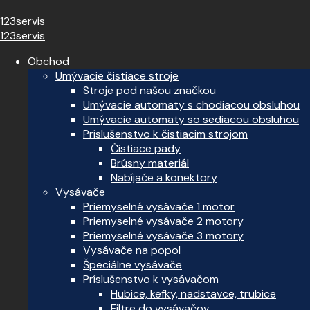
123servis
123servis
Obchod
Umývacie čistiace stroje
Stroje pod našou značkou
Umývacie automaty s chodiacou obsluhou
Umývacie automaty so sediacou obsluhou
Príslušenstvo k čistiacim strojom
Čistiace pady
Brúsny materiál
Nabíjače a konektory
Vysávače
Priemyselné vysávače 1 motor
Priemyselné vysávače 2 motory
Priemyselné vysávače 3 motory
Vysávače na popol
Špeciálne vysávače
Príslušenstvo k vysávačom
Hubice, kefky, nadstavce, trubice
Filtre do vysávačov