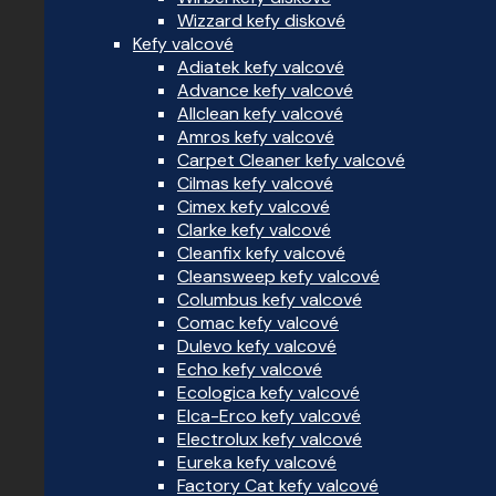
Wizzard kefy diskové
Kefy valcové
Adiatek kefy valcové
Advance kefy valcové
Allclean kefy valcové
Amros kefy valcové
Carpet Cleaner kefy valcové
Cilmas kefy valcové
Cimex kefy valcové
Clarke kefy valcové
Cleanfix kefy valcové
Cleansweep kefy valcové
Columbus kefy valcové
Comac kefy valcové
Dulevo kefy valcové
Echo kefy valcové
Ecologica kefy valcové
Elca-Erco kefy valcové
Electrolux kefy valcové
Eureka kefy valcové
Factory Cat kefy valcové