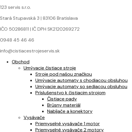
123 servis s.r.o.
Stará Stupavská 3 | 83106 Bratislava
IČO 50286811 | IČ DPH SK2120269272
0948 45 46 46
info@cistiacestrojeservis.sk
Obchod
Umývacie čistiace stroje
Stroje pod našou značkou
Umývacie automaty s chodiacou obsluhou
Umývacie automaty so sediacou obsluhou
Príslušenstvo k čistiacim strojom
Čistiace pady
Brúsny materiál
Nabíjače a konektory
Vysávače
Priemyselné vysávače 1 motor
Priemyselné vysávače 2 motory