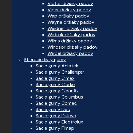
Victor držiaky padov
Viper držiaky padov
Wap držiaky padov
Wayne držiaky padov
Weidner držiaky padov
Wetrok držiaky padov
Wilms držiaky padov
Windsor držiaky padov
Wirbel držiaky padov
Stieracie lišty gumy
Sacie gumy Adiatek
Sacie gumy Challenger
Sacie gumy Cimex
Sacie gumy Clarke
Sacie gumy Cleanfix
Sacie gumy Columbus
Sacie gumy Comac
Sacie gumy Dec
Sacie gumy Dulevo
Sacie gumy Electrolux
Sacie gumy Fimap