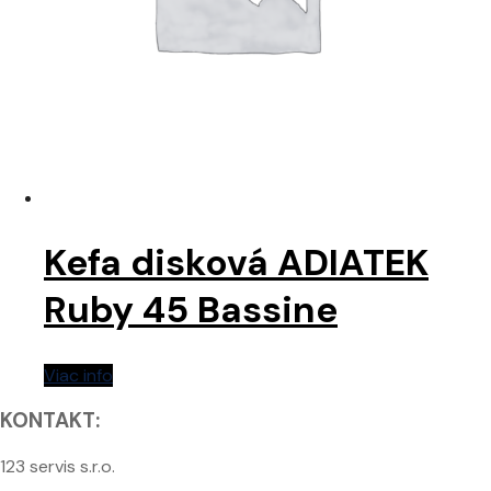
Kefa disková ADIATEK
Ruby 45 Bassine
Viac info
KONTAKT:
123 servis s.r.o.