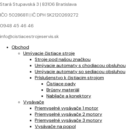
Stará Stupavská 3 | 83106 Bratislava
IČO 50286811 | IČ DPH SK2120269272
0948 45 46 46
info@cistiacestrojeservis.sk
Obchod
Umývacie čistiace stroje
Stroje pod našou značkou
Umývacie automaty s chodiacou obsluhou
Umývacie automaty so sediacou obsluhou
Príslušenstvo k čistiacim strojom
Čistiace pady
Brúsny materiál
Nabíjače a konektory
Vysávače
Priemyselné vysávače 1 motor
Priemyselné vysávače 2 motory
Priemyselné vysávače 3 motory
Vysávače na popol