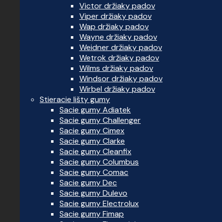
Victor držiaky padov
Viper držiaky padov
Wap držiaky padov
Wayne držiaky padov
Weidner držiaky padov
Wetrok držiaky padov
Wilms držiaky padov
Windsor držiaky padov
Wirbel držiaky padov
Stieracie lišty gumy
Sacie gumy Adiatek
Sacie gumy Challenger
Sacie gumy Cimex
Sacie gumy Clarke
Sacie gumy Cleanfix
Sacie gumy Columbus
Sacie gumy Comac
Sacie gumy Dec
Sacie gumy Dulevo
Sacie gumy Electrolux
Sacie gumy Fimap