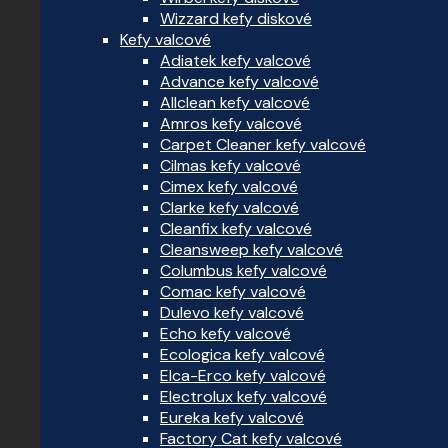
Wizzard kefy diskové
Kefy valcové
Adiatek kefy valcové
Advance kefy valcové
Allclean kefy valcové
Amros kefy valcové
Carpet Cleaner kefy valcové
Cilmas kefy valcové
Cimex kefy valcové
Clarke kefy valcové
Cleanfix kefy valcové
Cleansweep kefy valcové
Columbus kefy valcové
Comac kefy valcové
Dulevo kefy valcové
Echo kefy valcové
Ecologica kefy valcové
Elca-Erco kefy valcové
Electrolux kefy valcové
Eureka kefy valcové
Factory Cat kefy valcové