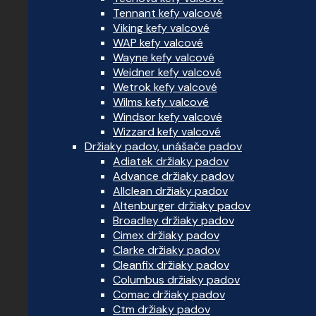
Tennant kefy valcové
Viking kefy valcové
WAP kefy valcové
Wayne kefy valcové
Weidner kefy valcové
Wetrok kefy valcové
Wilms kefy valcové
Windsor kefy valcové
Wizzard kefy valcové
Držiaky padov, unášače padov
Adiatek držiaky padov
Advance držiaky padov
Allclean držiaky padov
Altenburger držiaky padov
Broadley držiaky padov
Cimex držiaky padov
Clarke držiaky padov
Cleanfix držiaky padov
Columbus držiaky padov
Comac držiaky padov
Ctm držiaky padov