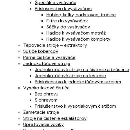
Špeciálne vysávače
Príslušenstvo k vysávačom
Hubice, kefky, nadstavce, trubice
Filtre do vysávačov
Sáčky do vysávačov
Hadice k vysávačom metráž
Hadice k vysávačom komplety
Tepovacie stroje – extraktory
Sušiče kobercov
Parné čističe a vysávače
Jednokotúčové stroje
Jednokotúčové stroje na čistenie a brúsenie
Jednokotúčové stroje na leštenie
Príslušenstvo k jednokotúčovým strojom
Vysokotlakové čističe
Bez ohrevu
S ohrevom
Príslušenstvo k vysotlakovým čističom
Zametacie stroje
Stroje na čistenie eskalátorov
Upratovacie vozíky