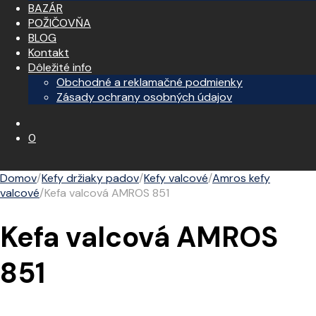
BAZÁR
POŽIČOVŇA
BLOG
Kontakt
Dôležité info
Obchodné a reklamačné podmienky
Zásady ochrany osobných údajov
0
Domov
/
Kefy držiaky padov
/
Kefy valcové
/
Amros kefy
valcové
/
Kefa valcová AMROS 851
Kefa valcová AMROS
851