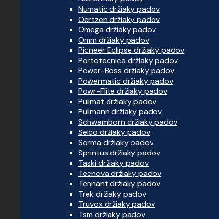
Numatic držiaky padov
Oertzen držiaky padov
Omega držiaky padov
Omm držiaky padov
Pioneer Eclipse držiaky padov
Portotecnica držiaky padov
Power-Boss držiaky padov
Powermatic držiaky padov
Powr-Flite držiaky padov
Pulimat držiaky padov
Pullmann držiaky padov
Schwamborn držiaky padov
Selco držiaky padov
Sorma držiaky padov
Sprintus držiaky padov
Taski držiaky padov
Tecnova držiaky padov
Tennant držiaky padov
Trek držiaky padov
Truvox držiaky padov
Tsm držiaky padov