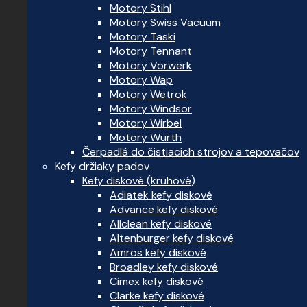
Motory Stihl
Motory Swiss Vacuum
Motory Taski
Motory Tennant
Motory Vorwerk
Motory Wap
Motory Wetrok
Motory Windsor
Motory Wirbel
Motory Wurth
Čerpadlá do čistiacich strojov a tepovačov
Kefy držiaky padov
Kefy diskové (kruhové)
Adiatek kefy diskové
Advance kefy diskové
Allclean kefy diskové
Altenburger kefy diskové
Amros kefy diskové
Broadley kefy diskové
Cimex kefy diskové
Clarke kefy diskové