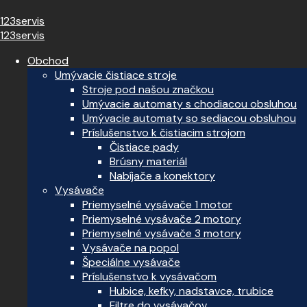
123servis
123servis
Obchod
Umývacie čistiace stroje
Stroje pod našou značkou
Umývacie automaty s chodiacou obsluhou
Umývacie automaty so sediacou obsluhou
Príslušenstvo k čistiacim strojom
Čistiace pady
Brúsny materiál
Nabíjače a konektory
Vysávače
Priemyselné vysávače 1 motor
Priemyselné vysávače 2 motory
Priemyselné vysávače 3 motory
Vysávače na popol
Špeciálne vysávače
Príslušenstvo k vysávačom
Hubice, kefky, nadstavce, trubice
Filtre do vysávačov