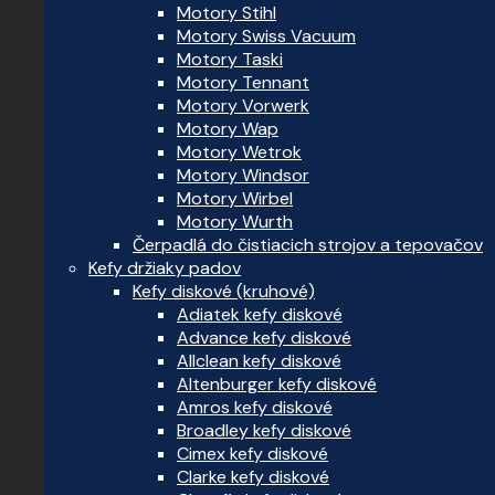
Motory Stihl
Motory Swiss Vacuum
Motory Taski
Motory Tennant
Motory Vorwerk
Motory Wap
Motory Wetrok
Motory Windsor
Motory Wirbel
Motory Wurth
Čerpadlá do čistiacich strojov a tepovačov
Kefy držiaky padov
Kefy diskové (kruhové)
Adiatek kefy diskové
Advance kefy diskové
Allclean kefy diskové
Altenburger kefy diskové
Amros kefy diskové
Broadley kefy diskové
Cimex kefy diskové
Clarke kefy diskové