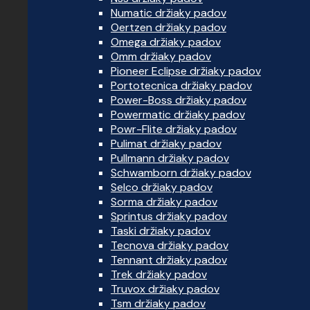
Numatic držiaky padov
Oertzen držiaky padov
Omega držiaky padov
Omm držiaky padov
Pioneer Eclipse držiaky padov
Portotecnica držiaky padov
Power-Boss držiaky padov
Powermatic držiaky padov
Powr-Flite držiaky padov
Pulimat držiaky padov
Pullmann držiaky padov
Schwamborn držiaky padov
Selco držiaky padov
Sorma držiaky padov
Sprintus držiaky padov
Taski držiaky padov
Tecnova držiaky padov
Tennant držiaky padov
Trek držiaky padov
Truvox držiaky padov
Tsm držiaky padov