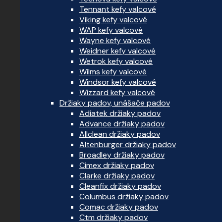
Tennant kefy valcové
Viking kefy valcové
WAP kefy valcové
Wayne kefy valcové
Weidner kefy valcové
Wetrok kefy valcové
Wilms kefy valcové
Windsor kefy valcové
Wizzard kefy valcové
Držiaky padov, unášače padov
Adiatek držiaky padov
Advance držiaky padov
Allclean držiaky padov
Altenburger držiaky padov
Broadley držiaky padov
Cimex držiaky padov
Clarke držiaky padov
Cleanfix držiaky padov
Columbus držiaky padov
Comac držiaky padov
Ctm držiaky padov