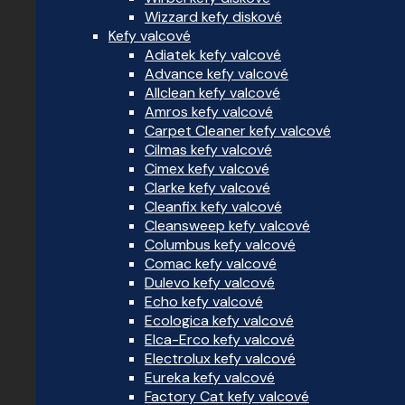
Wizzard kefy diskové
Kefy valcové
Adiatek kefy valcové
Advance kefy valcové
Allclean kefy valcové
Amros kefy valcové
Carpet Cleaner kefy valcové
Cilmas kefy valcové
Cimex kefy valcové
Clarke kefy valcové
Cleanfix kefy valcové
Cleansweep kefy valcové
Columbus kefy valcové
Comac kefy valcové
Dulevo kefy valcové
Echo kefy valcové
Ecologica kefy valcové
Elca-Erco kefy valcové
Electrolux kefy valcové
Eureka kefy valcové
Factory Cat kefy valcové