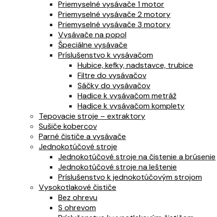
Priemyselné vysávače 1 motor
Priemyselné vysávače 2 motory
Priemyselné vysávače 3 motory
Vysávače na popol
Špeciálne vysávače
Príslušenstvo k vysávačom
Hubice, kefky, nadstavce, trubice
Filtre do vysávačov
Sáčky do vysávačov
Hadice k vysávačom metráž
Hadice k vysávačom komplety
Tepovacie stroje – extraktory
Sušiče kobercov
Parné čističe a vysávače
Jednokotúčové stroje
Jednokotúčové stroje na čistenie a brúsenie
Jednokotúčové stroje na leštenie
Príslušenstvo k jednokotúčovým strojom
Vysokotlakové čističe
Bez ohrevu
S ohrevom