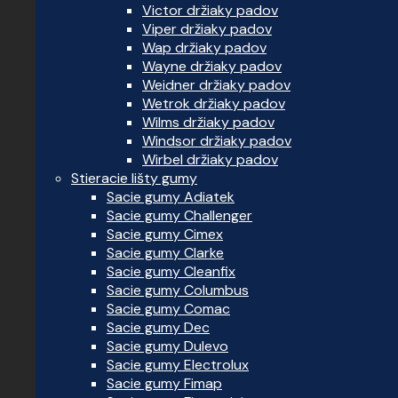
Victor držiaky padov
Viper držiaky padov
Wap držiaky padov
Wayne držiaky padov
Weidner držiaky padov
Wetrok držiaky padov
Wilms držiaky padov
Windsor držiaky padov
Wirbel držiaky padov
Stieracie lišty gumy
Sacie gumy Adiatek
Sacie gumy Challenger
Sacie gumy Cimex
Sacie gumy Clarke
Sacie gumy Cleanfix
Sacie gumy Columbus
Sacie gumy Comac
Sacie gumy Dec
Sacie gumy Dulevo
Sacie gumy Electrolux
Sacie gumy Fimap