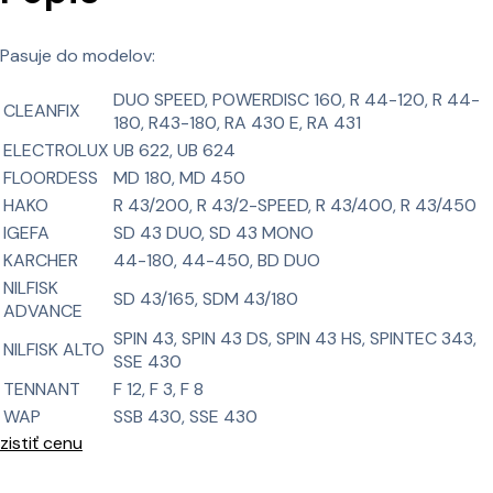
Pasuje do modelov:
DUO SPEED, POWERDISC 160, R 44-120, R 44-
CLEANFIX
180, R43-180, RA 430 E, RA 431
ELECTROLUX
UB 622, UB 624
FLOORDESS
MD 180, MD 450
HAKO
R 43/200, R 43/2-SPEED, R 43/400, R 43/450
IGEFA
SD 43 DUO, SD 43 MONO
KARCHER
44-180, 44-450, BD DUO
NILFISK
SD 43/165, SDM 43/180
ADVANCE
SPIN 43, SPIN 43 DS, SPIN 43 HS, SPINTEC 343,
NILFISK ALTO
SSE 430
TENNANT
F 12, F 3, F 8
WAP
SSB 430, SSE 430
zistiť cenu