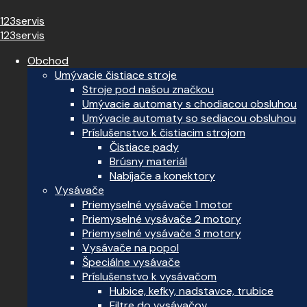
123servis
123servis
Obchod
Umývacie čistiace stroje
Stroje pod našou značkou
Umývacie automaty s chodiacou obsluhou
Umývacie automaty so sediacou obsluhou
Príslušenstvo k čistiacim strojom
Čistiace pady
Brúsny materiál
Nabíjače a konektory
Vysávače
Priemyselné vysávače 1 motor
Priemyselné vysávače 2 motory
Priemyselné vysávače 3 motory
Vysávače na popol
Špeciálne vysávače
Príslušenstvo k vysávačom
Hubice, kefky, nadstavce, trubice
Filtre do vysávačov