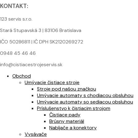
KONTAKT:
123 servis s.r.o.
Stará Stupavská 3 | 83106 Bratislava
IČO 50286811 | IČ DPH SK2120269272
0948 45 46 46
info@cistiacestrojeservis.sk
Obchod
Umývacie čistiace stroje
Stroje pod našou značkou
Umývacie automaty s chodiacou obsluhou
Umývacie automaty so sediacou obsluhou
Príslušenstvo k čistiacim strojom
Čistiace pady
Brúsny materiál
Nabíjače a konektory
Vysávače