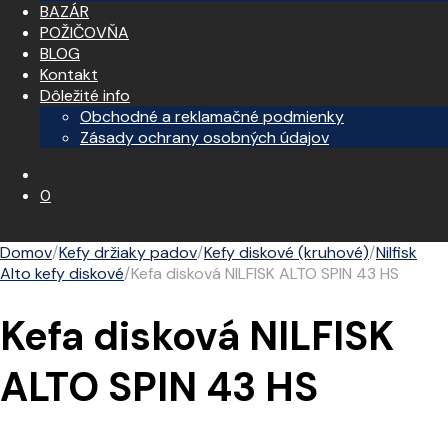
BAZÁR
POŽIČOVŇA
BLOG
Kontakt
Dôležité info
Obchodné a reklamačné podmienky
Zásady ochrany osobných údajov
0
Domov
/
Kefy držiaky padov
/
Kefy diskové (kruhové)
/
Nilfisk
Alto kefy diskové
/
Kefa disková NILFISK ALTO SPIN 43 HS
Kefa disková NILFISK
ALTO SPIN 43 HS