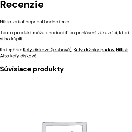
Recenzie
Nikto zatiaľ nepridal hodnotenie.
Tento produkt môžu ohodnotiť len prihlásení zákazníci, ktorí
si ho kúpili.
Kategórie:
Kefy diskové (kruhové)
,
Kefy držiaky padov
,
Nilfisk
Alto kefy diskové
Súvisiace produkty