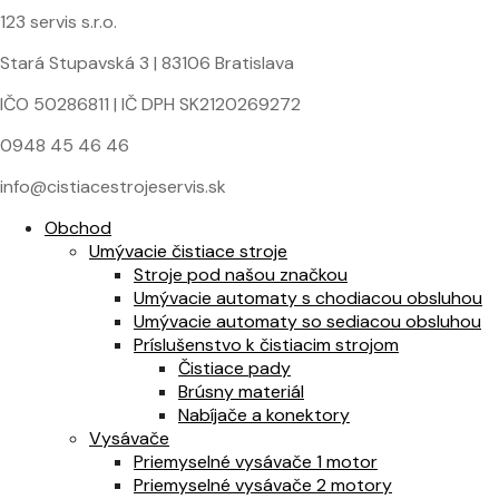
123 servis s.r.o.
Stará Stupavská 3 | 83106 Bratislava
IČO 50286811 | IČ DPH SK2120269272
0948 45 46 46
info@cistiacestrojeservis.sk
Obchod
Umývacie čistiace stroje
Stroje pod našou značkou
Umývacie automaty s chodiacou obsluhou
Umývacie automaty so sediacou obsluhou
Príslušenstvo k čistiacim strojom
Čistiace pady
Brúsny materiál
Nabíjače a konektory
Vysávače
Priemyselné vysávače 1 motor
Priemyselné vysávače 2 motory