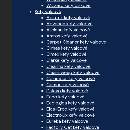
Wizzard kefy diskové
Kefy valcové
Adiatek kefy valcové
Advance kefy valcové
Allclean kefy valcové
Amros kefy valcové
Carpet Cleaner kefy valcové
Cilmas kefy valcové
Cimex kefy valcové
Clarke kefy valcové
Cleanfix kefy valcové
Cleansweep kefy valcové
Columbus kefy valcové
Comac kefy valcové
Dulevo kefy valcové
Echo kefy valcové
Ecologica kefy valcové
Elca-Erco kefy valcové
Electrolux kefy valcové
Eureka kefy valcové
Factory Cat kefy valcové