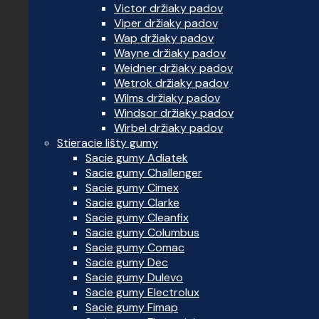
Victor držiaky padov
Viper držiaky padov
Wap držiaky padov
Wayne držiaky padov
Weidner držiaky padov
Wetrok držiaky padov
Wilms držiaky padov
Windsor držiaky padov
Wirbel držiaky padov
Stieracie lišty gumy
Sacie gumy Adiatek
Sacie gumy Challenger
Sacie gumy Cimex
Sacie gumy Clarke
Sacie gumy Cleanfix
Sacie gumy Columbus
Sacie gumy Comac
Sacie gumy Dec
Sacie gumy Dulevo
Sacie gumy Electrolux
Sacie gumy Fimap