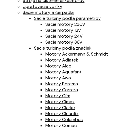
Stroje na čistenie eskalátorov
Upratovacie vozíky
Sacie motory a čerpadlá
Sacie turbíny podľa parametrov
Sacie motory 230V
Sacie motory 12V
Sacie motory 24V
Sacie motory 36V
Sacie turbíny podľa značiek
Motory Ackermann & Schmidt
Motory Adiatek
Motory Alco
Motory Aquafant
Motory Awa
Motory Borema
Motory Carrera
Motory Cfm
Motory Cimex
Motory Clarke
Motory Cleanfix
Motory Columbus
Motory Comac