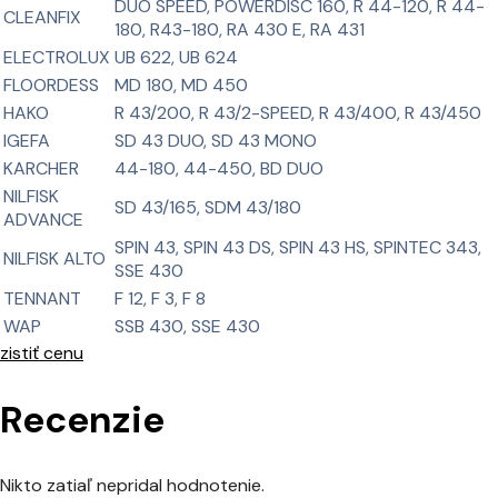
DUO SPEED, POWERDISC 160, R 44-120, R 44-
CLEANFIX
180, R43-180, RA 430 E, RA 431
ELECTROLUX
UB 622, UB 624
FLOORDESS
MD 180, MD 450
HAKO
R 43/200, R 43/2-SPEED, R 43/400, R 43/450
IGEFA
SD 43 DUO, SD 43 MONO
KARCHER
44-180, 44-450, BD DUO
NILFISK
SD 43/165, SDM 43/180
ADVANCE
SPIN 43, SPIN 43 DS, SPIN 43 HS, SPINTEC 343,
NILFISK ALTO
SSE 430
TENNANT
F 12, F 3, F 8
WAP
SSB 430, SSE 430
zistiť cenu
Recenzie
Nikto zatiaľ nepridal hodnotenie.