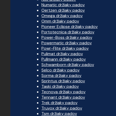
Numatic držiaky padov
Oertzen držiaky padov
Omega držiaky padov
Omm držiaky padov
Pioneer Eclipse držiaky padov
Portotecnica držiaky padov
Power-Boss držiaky padov
Powermatic držiaky padov
Powr-Flite držiaky padov
Pulimat držiaky padov
Pullmann držiaky padov
Schwamborn držiaky padov
Selco držiaky padov
Sorma držiaky padov
Sprintus držiaky padov
Taski držiaky padov
Tecnova držiaky padov
Tennant držiaky padov
Trek držiaky padov
Truvox držiaky padov
Tsm držiaky padov