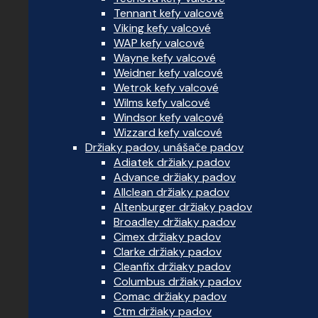
Tennant kefy valcové
Viking kefy valcové
WAP kefy valcové
Wayne kefy valcové
Weidner kefy valcové
Wetrok kefy valcové
Wilms kefy valcové
Windsor kefy valcové
Wizzard kefy valcové
Držiaky padov, unášače padov
Adiatek držiaky padov
Advance držiaky padov
Allclean držiaky padov
Altenburger držiaky padov
Broadley držiaky padov
Cimex držiaky padov
Clarke držiaky padov
Cleanfix držiaky padov
Columbus držiaky padov
Comac držiaky padov
Ctm držiaky padov