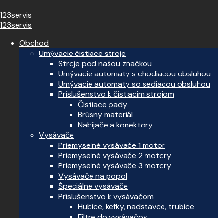
123servis
123servis
Obchod
Umývacie čistiace stroje
Stroje pod našou značkou
Umývacie automaty s chodiacou obsluhou
Umývacie automaty so sediacou obsluhou
Príslušenstvo k čistiacim strojom
Čistiace pady
Brúsny materiál
Nabíjače a konektory
Vysávače
Priemyselné vysávače 1 motor
Priemyselné vysávače 2 motory
Priemyselné vysávače 3 motory
Vysávače na popol
Špeciálne vysávače
Príslušenstvo k vysávačom
Hubice, kefky, nadstavce, trubice
Filtre do vysávačov