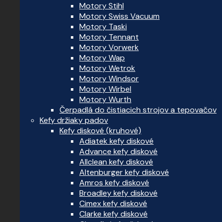
Motory Stihl
Motory Swiss Vacuum
Motory Taski
Motory Tennant
Motory Vorwerk
Motory Wap
Motory Wetrok
Motory Windsor
Motory Wirbel
Motory Wurth
Čerpadlá do čistiacich strojov a tepovačov
Kefy držiaky padov
Kefy diskové (kruhové)
Adiatek kefy diskové
Advance kefy diskové
Allclean kefy diskové
Altenburger kefy diskové
Amros kefy diskové
Broadley kefy diskové
Cimex kefy diskové
Clarke kefy diskové