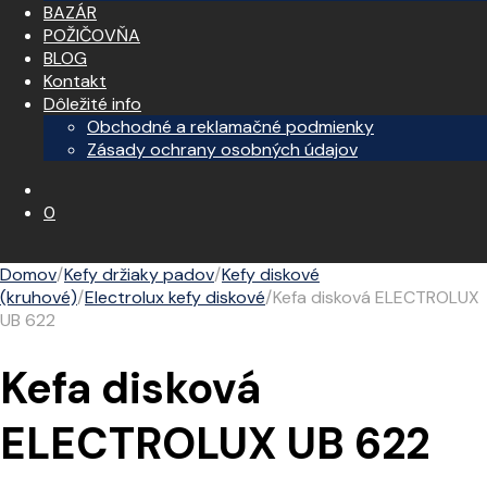
BAZÁR
POŽIČOVŇA
BLOG
Kontakt
Dôležité info
Obchodné a reklamačné podmienky
Zásady ochrany osobných údajov
0
Domov
/
Kefy držiaky padov
/
Kefy diskové
(kruhové)
/
Electrolux kefy diskové
/
Kefa disková ELECTROLUX
UB 622
Kefa disková
ELECTROLUX UB 622