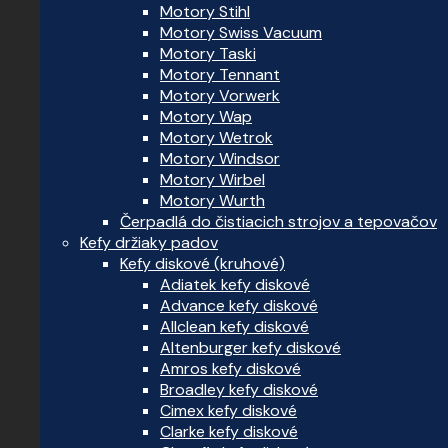
Motory Stihl
Motory Swiss Vacuum
Motory Taski
Motory Tennant
Motory Vorwerk
Motory Wap
Motory Wetrok
Motory Windsor
Motory Wirbel
Motory Wurth
Čerpadlá do čistiacich strojov a tepovačov
Kefy držiaky padov
Kefy diskové (kruhové)
Adiatek kefy diskové
Advance kefy diskové
Allclean kefy diskové
Altenburger kefy diskové
Amros kefy diskové
Broadley kefy diskové
Cimex kefy diskové
Clarke kefy diskové