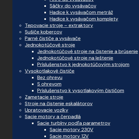
Sáčky do vysávačov
Hadice k vysávačom metráž
Hadice k vysávačom komplety
Tepovacie stroje – extraktory
Sušiče kobercov
Parné čističe a vysávače
Jednokotúčové stroje
Jednokotúčové stroje na čistenie a brúsenie
Jednokotúčové stroje na leštenie
Príslušenstvo k jednokotúčovým strojom
Vysokotlakové čističe
Bez ohrevu
S ohrevom
Príslušenstvo k vysotlakovým čističom
Zametacie stroje
Stroje na čistenie eskalátorov
Upratovacie vozíky
Sacie motory a čerpadlá
Sacie turbíny podľa parametrov
Sacie motory 230V
Sacie motory 12V