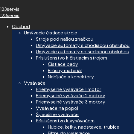
123servis
123servis
Obchod
Umývacie čistiace stroje
Stroje pod našou značkou
Umývacie automaty s chodiacou obsluhou
Umývacie automaty so sediacou obsluhou
Príslušenstvo k čistiacim strojom
Čistiace pady
Brúsny materiál
Nabíjače a konektory
Vysávače
Priemyselné vysávače 1 motor
Priemyselné vysávače 2 motory
Priemyselné vysávače 3 motory
Vysávače na popol
Špeciálne vysávače
Príslušenstvo k vysávačom
Hubice, kefky, nadstavce, trubice
Filtre do vysávačov