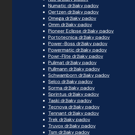
Numatic držiaky padov
Oertzen držiaky padov
Omega držiaky padov
Omm držiaky padov
Pioneer Eclipse držiaky padov
Portotecnica držiaky padov
Power-Boss držiaky padov
Powermatic držiaky padov
Powr-Flite držiaky padov
Pulimat držiaky padov
Pullmann držiaky padov
Schwamborn držiaky padov
Selco držiaky padov
Sorma držiaky padov
Sprintus držiaky padov
Taski držiaky padov
Tecnova držiaky padov
Tennant držiaky padov
Trek držiaky padov
Truvox držiaky padov
Tsm držiaky padov