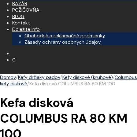
BAZÁR
POŽIČOVŇA
BLOG
Kontakt
Dôležité info
Obchodné a reklamačné podmienky
Zásady ochrany osobných údajov
0
Domov
/
Kefy držiaky padov
/
Kefy diskové (kruhové)
/
Columbus
kefy diskové
/
Kefa disková COLUMBUS RA 80 KM 100
Kefa disková
COLUMBUS RA 80 KM
100