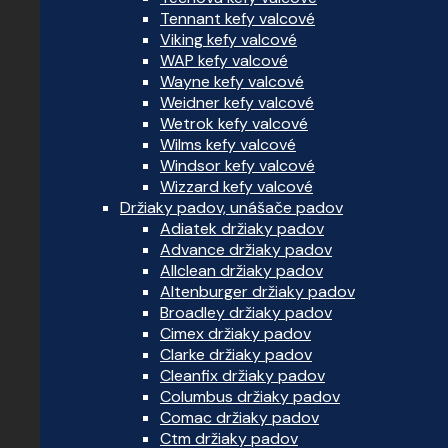
Tennant kefy valcové
Viking kefy valcové
WAP kefy valcové
Wayne kefy valcové
Weidner kefy valcové
Wetrok kefy valcové
Wilms kefy valcové
Windsor kefy valcové
Wizzard kefy valcové
Držiaky padov, unášače padov
Adiatek držiaky padov
Advance držiaky padov
Allclean držiaky padov
Altenburger držiaky padov
Broadley držiaky padov
Cimex držiaky padov
Clarke držiaky padov
Cleanfix držiaky padov
Columbus držiaky padov
Comac držiaky padov
Ctm držiaky padov