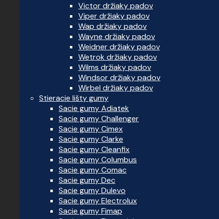
Victor držiaky padov
Viper držiaky padov
Wap držiaky padov
Wayne držiaky padov
Weidner držiaky padov
Wetrok držiaky padov
Wilms držiaky padov
Windsor držiaky padov
Wirbel držiaky padov
Stieracie lišty gumy
Sacie gumy Adiatek
Sacie gumy Challenger
Sacie gumy Cimex
Sacie gumy Clarke
Sacie gumy Cleanfix
Sacie gumy Columbus
Sacie gumy Comac
Sacie gumy Dec
Sacie gumy Dulevo
Sacie gumy Electrolux
Sacie gumy Fimap