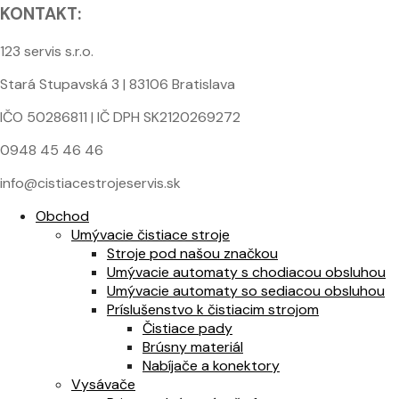
KONTAKT:
123 servis s.r.o.
Stará Stupavská 3 | 83106 Bratislava
IČO 50286811 | IČ DPH SK2120269272
0948 45 46 46
info@cistiacestrojeservis.sk
Obchod
Umývacie čistiace stroje
Stroje pod našou značkou
Umývacie automaty s chodiacou obsluhou
Umývacie automaty so sediacou obsluhou
Príslušenstvo k čistiacim strojom
Čistiace pady
Brúsny materiál
Nabíjače a konektory
Vysávače