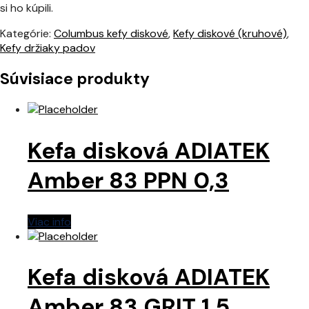
si ho kúpili.
Kategórie:
Columbus kefy diskové
,
Kefy diskové (kruhové)
,
Kefy držiaky padov
Súvisiace produkty
Kefa disková ADIATEK
Amber 83 PPN 0,3
Viac info
Kefa disková ADIATEK
Amber 83 GRIT 1,5