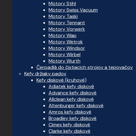
Motory Stihl
Motory Swiss Vacuum
Motory Taski
Motory Tennant
Motory Vorwerk
Motory Wap
Motory Wetrok
Motory Windsor
Motory Wirbel
Motory Wurth
Čerpadlá do čistiacich strojov a tepovačov
Kefy držiaky padov
Kefy diskové (kruhové)
Adiatek kefy diskové
Advance kefy diskové
Allclean kefy diskové
Altenburger kefy diskové
Amros kefy diskové
Broadley kefy diskové
Cimex kefy diskové
Clarke kefy diskové