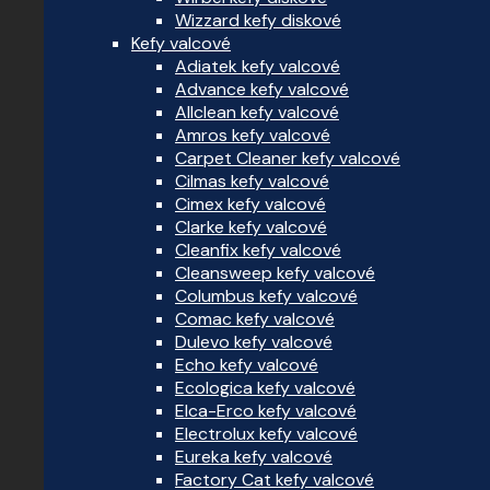
Wizzard kefy diskové
Kefy valcové
Adiatek kefy valcové
Advance kefy valcové
Allclean kefy valcové
Amros kefy valcové
Carpet Cleaner kefy valcové
Cilmas kefy valcové
Cimex kefy valcové
Clarke kefy valcové
Cleanfix kefy valcové
Cleansweep kefy valcové
Columbus kefy valcové
Comac kefy valcové
Dulevo kefy valcové
Echo kefy valcové
Ecologica kefy valcové
Elca-Erco kefy valcové
Electrolux kefy valcové
Eureka kefy valcové
Factory Cat kefy valcové