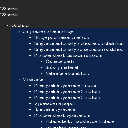
123servis
123servis
Obchod
Umývacie čistiace stroje
Stroje pod našou značkou
Umývacie automaty s chodiacou obsluhou
Umývacie automaty so sediacou obsluhou
Príslušenstvo k čistiacim strojom
Čistiace pady
Brúsny materiál
Nabíjače a konektory
Vysávače
Priemyselné vysávače 1 motor
Priemyselné vysávače 2 motory
Priemyselné vysávače 3 motory
Vysávače na popol
Špeciálne vysávače
Príslušenstvo k vysávačom
Hubice, kefky, nadstavce, trubice
Filtre do vysávačov