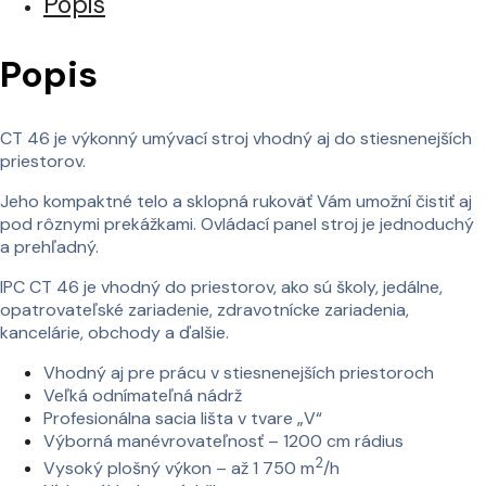
Popis
Popis
CT 46 je výkonný umývací stroj vhodný aj do stiesnenejších
priestorov.
Jeho kompaktné telo a sklopná rukoväť Vám umožní čistiť aj
pod rôznymi prekážkami. Ovládací panel stroj je jednoduchý
a prehľadný.
IPC CT 46 je vhodný do priestorov, ako sú školy, jedálne,
opatrovateľské zariadenie, zdravotnícke zariadenia,
kancelárie, obchody a ďalšie.
Vhodný aj pre prácu v stiesnenejších priestoroch
Veľká odnímateľná nádrž
Profesionálna sacia lišta v tvare „V“
Výborná manévrovateľnosť – 1200 cm rádius
2
Vysoký plošný výkon – až 1 750 m
/h