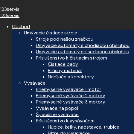
123servis
123servis
Obchod
Umývacie čistiace stroje
Stroje pod našou značkou
Umývacie automaty s chodiacou obsluhou
Umývacie automaty so sediacou obsluhou
Príslušenstvo k čistiacim strojom
Čistiace pady
Brúsny materiál
Nabíjače a konektory
Vysávače
Priemyselné vysávače 1 motor
Priemyselné vysávače 2 motory
Priemyselné vysávače 3 motory
Vysávače na popol
Špeciálne vysávače
Príslušenstvo k vysávačom
Hubice, kefky, nadstavce, trubice
Filtre do vysávačov