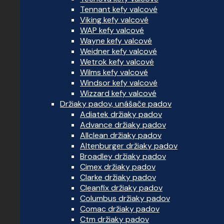
Tennant kefy valcové
Viking kefy valcové
WAP kefy valcové
Wayne kefy valcové
Weidner kefy valcové
Wetrok kefy valcové
Wilms kefy valcové
Windsor kefy valcové
Wizzard kefy valcové
Držiaky padov, unášače padov
Adiatek držiaky padov
Advance držiaky padov
Allclean držiaky padov
Altenburger držiaky padov
Broadley držiaky padov
Cimex držiaky padov
Clarke držiaky padov
Cleanfix držiaky padov
Columbus držiaky padov
Comac držiaky padov
Ctm držiaky padov