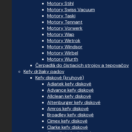
Motory Stihl
Motory Swiss Vacuum
Motory Taski
Motory Tennant
Motory Vorwerk
Motory Wap
Motory Wetrok
Motory Windsor
Motory Wirbel
Motory Wurth
Čerpadlá do čistiacich strojov a tepovačov
Kefy držiaky padov
Kefy diskové (kruhové)
Adiatek kefy diskové
Advance kefy diskové
Allclean kefy diskové
Altenburger kefy diskové
Amros kefy diskové
Broadley kefy diskové
Cimex kefy diskové
Clarke kefy diskové