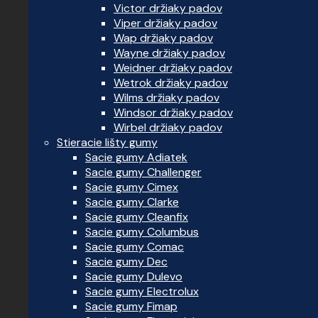
Victor držiaky padov
Viper držiaky padov
Wap držiaky padov
Wayne držiaky padov
Weidner držiaky padov
Wetrok držiaky padov
Wilms držiaky padov
Windsor držiaky padov
Wirbel držiaky padov
Stieracie lišty gumy
Sacie gumy Adiatek
Sacie gumy Challenger
Sacie gumy Cimex
Sacie gumy Clarke
Sacie gumy Cleanfix
Sacie gumy Columbus
Sacie gumy Comac
Sacie gumy Dec
Sacie gumy Dulevo
Sacie gumy Electrolux
Sacie gumy Fimap