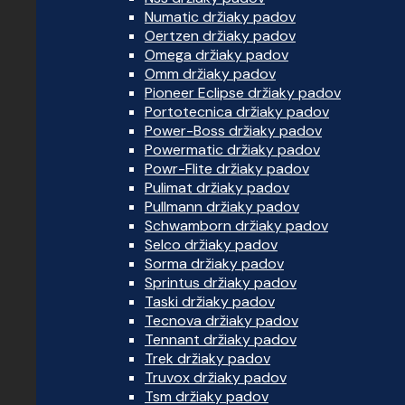
Numatic držiaky padov
Oertzen držiaky padov
Omega držiaky padov
Omm držiaky padov
Pioneer Eclipse držiaky padov
Portotecnica držiaky padov
Power-Boss držiaky padov
Powermatic držiaky padov
Powr-Flite držiaky padov
Pulimat držiaky padov
Pullmann držiaky padov
Schwamborn držiaky padov
Selco držiaky padov
Sorma držiaky padov
Sprintus držiaky padov
Taski držiaky padov
Tecnova držiaky padov
Tennant držiaky padov
Trek držiaky padov
Truvox držiaky padov
Tsm držiaky padov