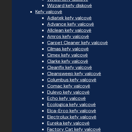
Wizzard kefy diskové
Kefy valcové
Adiatek kefy valcové
Advance kefy valcové
Allclean kefy valcové
Amros kefy valcové
Carpet Cleaner kefy valcové
Cilmas kefy valcové
Cimex kefy valcové
Clarke kefy valcové
Cleanfix kefy valcové
Cleansweep kefy valcové
Columbus kefy valcové
Comac kefy valcové
Dulevo kefy valcové
Echo kefy valcové
Ecologica kefy valcové
Elca-Erco kefy valcové
Electrolux kefy valcové
Eureka kefy valcové
Factory Cat kefy valcové