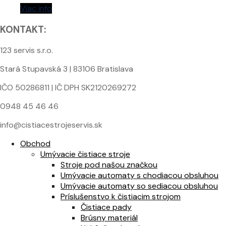
Viac info
KONTAKT:
123 servis s.r.o.
Stará Stupavská 3 | 83106 Bratislava
IČO 50286811 | IČ DPH SK2120269272
0948 45 46 46
info@cistiacestrojeservis.sk
Obchod
Umývacie čistiace stroje
Stroje pod našou značkou
Umývacie automaty s chodiacou obsluhou
Umývacie automaty so sediacou obsluhou
Príslušenstvo k čistiacim strojom
Čistiace pady
Brúsny materiál