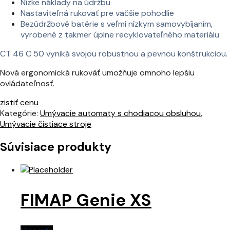
Nízke náklady na údržbu
Nastaviteľná rukoväť pre väčšie pohodlie
Bezúdržbové batérie s veľmi nízkym samovybíjaním,
vyrobené z takmer úplne recyklovateľného materiálu
CT 46 C 50 vyniká svojou robustnou a pevnou konštrukciou.
Nová ergonomická rukoväť umožňuje omnoho lepšiu
ovládateľnosť.
zistiť cenu
Kategórie:
Umývacie automaty s chodiacou obsluhou
,
Umývacie čistiace stroje
Súvisiace produkty
FIMAP Genie XS