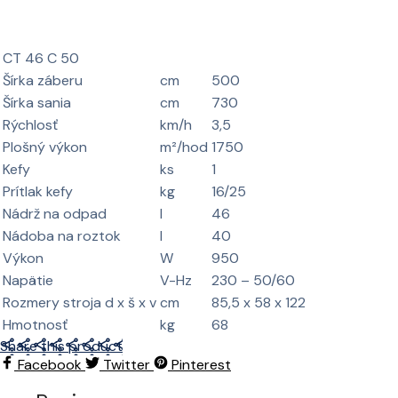
CT 46 C 50
Šírka záberu
cm
500
Šírka sania
cm
730
Rýchlosť
km/h
3,5
Plošný výkon
m²/hod
1750
Kefy
ks
1
Prítlak kefy
kg
16/25
Nádrž na odpad
l
46
Nádoba na roztok
l
40
Výkon
W
950
Napätie
V-Hz
230 – 50/60
Rozmery stroja d x š x v
cm
85,5 x 58 x 122
Hmotnosť
kg
68
Share this product
Facebook
Twitter
Pinterest