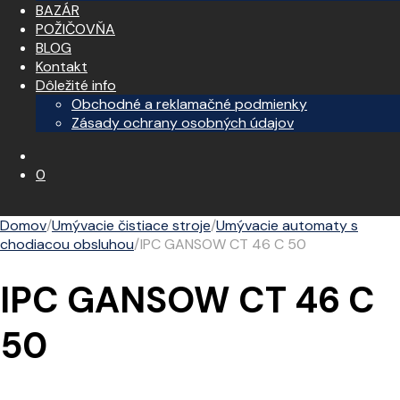
BAZÁR
POŽIČOVŇA
BLOG
Kontakt
Dôležité info
Obchodné a reklamačné podmienky
Zásady ochrany osobných údajov
0
Domov
/
Umývacie čistiace stroje
/
Umývacie automaty s
chodiacou obsluhou
/
IPC GANSOW CT 46 C 50
IPC GANSOW CT 46 C
50