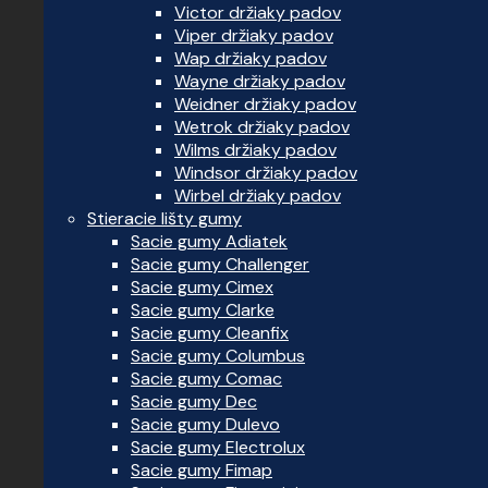
Victor držiaky padov
Viper držiaky padov
Wap držiaky padov
Wayne držiaky padov
Weidner držiaky padov
Wetrok držiaky padov
Wilms držiaky padov
Windsor držiaky padov
Wirbel držiaky padov
Stieracie lišty gumy
Sacie gumy Adiatek
Sacie gumy Challenger
Sacie gumy Cimex
Sacie gumy Clarke
Sacie gumy Cleanfix
Sacie gumy Columbus
Sacie gumy Comac
Sacie gumy Dec
Sacie gumy Dulevo
Sacie gumy Electrolux
Sacie gumy Fimap