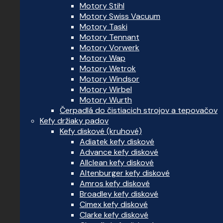
Motory Stihl
Motory Swiss Vacuum
Motory Taski
Motory Tennant
Motory Vorwerk
Motory Wap
Motory Wetrok
Motory Windsor
Motory Wirbel
Motory Wurth
Čerpadlá do čistiacich strojov a tepovačov
Kefy držiaky padov
Kefy diskové (kruhové)
Adiatek kefy diskové
Advance kefy diskové
Allclean kefy diskové
Altenburger kefy diskové
Amros kefy diskové
Broadley kefy diskové
Cimex kefy diskové
Clarke kefy diskové