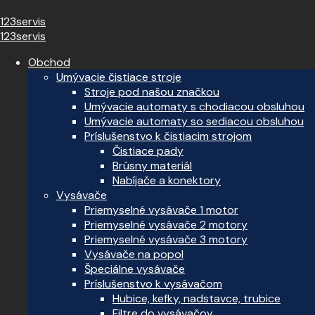
123servis
123servis
Obchod
Umývacie čistiace stroje
Stroje pod našou značkou
Umývacie automaty s chodiacou obsluhou
Umývacie automaty so sediacou obsluhou
Príslušenstvo k čistiacim strojom
Čistiace pady
Brúsny materiál
Nabíjače a konektory
Vysávače
Priemyselné vysávače 1 motor
Priemyselné vysávače 2 motory
Priemyselné vysávače 3 motory
Vysávače na popol
Špeciálne vysávače
Príslušenstvo k vysávačom
Hubice, kefky, nadstavce, trubice
Filtre do vysávačov