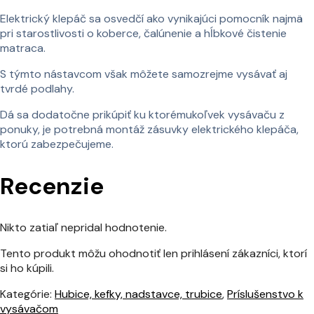
Elektrický klepáč sa osvedčí ako vynikajúci pomocník najmä
pri starostlivosti o koberce, čalúnenie a hĺbkové čistenie
matraca.
S týmto nástavcom však môžete samozrejme vysávať aj
tvrdé podlahy.
Dá sa dodatočne prikúpiť ku ktorémukoľvek vysávaču z
ponuky, je potrebná montáž zásuvky elektrického klepáča,
ktorú zabezpečujeme.
Recenzie
Nikto zatiaľ nepridal hodnotenie.
Tento produkt môžu ohodnotiť len prihlásení zákazníci, ktorí
si ho kúpili.
Kategórie:
Hubice, kefky, nadstavce, trubice
,
Príslušenstvo k
vysávačom