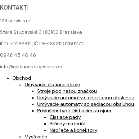
KONTAKT:
123 servis s.r.o.
Stará Stupavská 3 | 83106 Bratislava
IČO 50286811 | IČ DPH SK2120269272
0948 45 46 46
info@cistiacestrojeservis.sk
Obchod
Umývacie čistiace stroje
Stroje pod našou značkou
Umývacie automaty s chodiacou obsluhou
Umývacie automaty so sediacou obsluhou
Príslušenstvo k čistiacim strojom
Čistiace pady
Brúsny materiál
Nabíjače a konektory
Vysávače