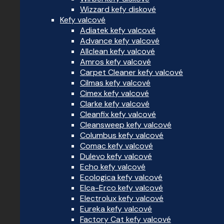
Wizzard kefy diskové
Kefy valcové
Adiatek kefy valcové
Advance kefy valcové
Allclean kefy valcové
Amros kefy valcové
Carpet Cleaner kefy valcové
Cilmas kefy valcové
Cimex kefy valcové
Clarke kefy valcové
Cleanfix kefy valcové
Cleansweep kefy valcové
Columbus kefy valcové
Comac kefy valcové
Dulevo kefy valcové
Echo kefy valcové
Ecologica kefy valcové
Elca-Erco kefy valcové
Electrolux kefy valcové
Eureka kefy valcové
Factory Cat kefy valcové