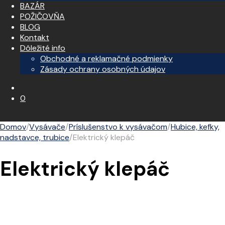
BAZÁR
POŽIČOVŇA
BLOG
Kontakt
Dôležité info
Obchodné a reklamačné podmienky
Zásady ochrany osobných údajov
0
Domov
/
Vysávače
/
Príslušenstvo k vysávačom
/
Hubice, kefky,
nadstavce, trubice
/
Elektrický klepáč
Elektrický klepáč