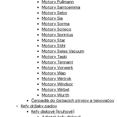
Motory Pullmann
Motory Santoemma
Motory Sebo
Motory Sia
Motory Sorma
Motory Soteco
Motory Sprintus
Motory Star
Motory Stihl
Motory Swiss Vacuum
Motory Taski
Motory Tennant
Motory Vorwerk
Motory Wap
Motory Wetrok
Motory Windsor
Motory Wirbel
Motory Wurth
Čerpadlá do čistiacich strojov a tepovačov
Kefy držiaky padov
Kefy diskové (kruhové)
Adiatek kefy diskové