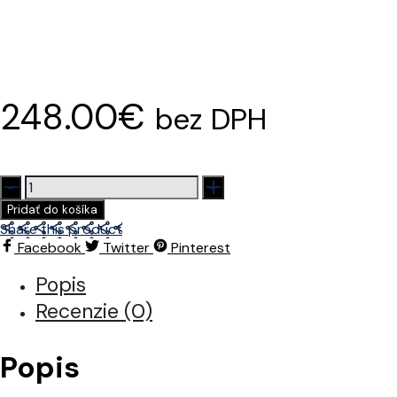
248.00
€
bez DPH
množstvo
Elektrický
Pridať do košíka
klepáč
Share this product
Facebook
Twitter
Pinterest
Popis
Recenzie (0)
Popis