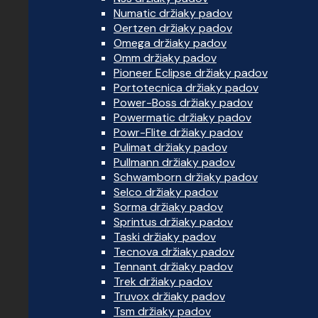
Numatic držiaky padov
Oertzen držiaky padov
Omega držiaky padov
Omm držiaky padov
Pioneer Eclipse držiaky padov
Portotecnica držiaky padov
Power-Boss držiaky padov
Powermatic držiaky padov
Powr-Flite držiaky padov
Pulimat držiaky padov
Pullmann držiaky padov
Schwamborn držiaky padov
Selco držiaky padov
Sorma držiaky padov
Sprintus držiaky padov
Taski držiaky padov
Tecnova držiaky padov
Tennant držiaky padov
Trek držiaky padov
Truvox držiaky padov
Tsm držiaky padov