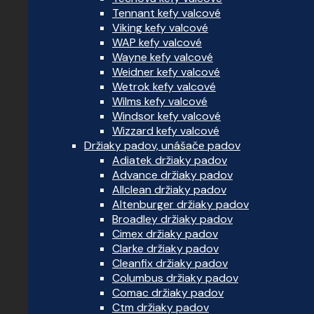
Tennant kefy valcové
Viking kefy valcové
WAP kefy valcové
Wayne kefy valcové
Weidner kefy valcové
Wetrok kefy valcové
Wilms kefy valcové
Windsor kefy valcové
Wizzard kefy valcové
Držiaky padov, unášače padov
Adiatek držiaky padov
Advance držiaky padov
Allclean držiaky padov
Altenburger držiaky padov
Broadley držiaky padov
Cimex držiaky padov
Clarke držiaky padov
Cleanfix držiaky padov
Columbus držiaky padov
Comac držiaky padov
Ctm držiaky padov