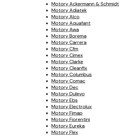
Motory Ackermann & Schmidt
Motory Adiatek
Motory Alco
Motory Aquafant
Motory Awa
Motory Borema
Motory Carrera
Motory Cfm
Motory Cimex
Motory Clarke
Motory Cleanfix
Motory Columbus
Motory Comac
Motory Dec
Motory Dulevo
Motory Ebs
Motory Electrolux
Motory Fimap
Motory Fiorentini
Motory Eureka
Motory Flex