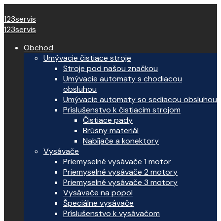
123servis
123servis
Obchod
Umývacie čistiace stroje
Stroje pod našou značkou
Umývacie automaty s chodiacou
obsluhou
Umývacie automaty so sediacou obsluhou
Príslušenstvo k čistiacim strojom
Čistiace pady
Brúsny materiál
Nabíjače a konektory
Vysávače
Priemyselné vysávače 1 motor
Priemyselné vysávače 2 motory
Priemyselné vysávače 3 motory
Vysávače na popol
Špeciálne vysávače
Príslušenstvo k vysávačom