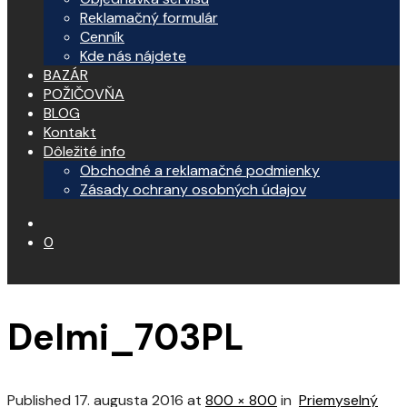
Reklamačný formulár
Cenník
Kde nás nájdete
BAZÁR
POŽIČOVŇA
BLOG
Kontakt
Dôležité info
Obchodné a reklamačné podmienky
Zásady ochrany osobných údajov
0
Delmi_703PL
Published
17. augusta 2016
at
800 × 800
in
Priemyselný