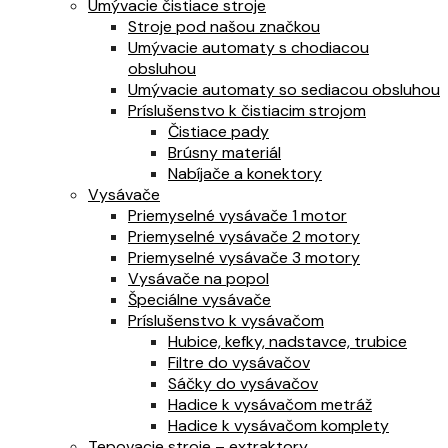
Umývacie čistiace stroje
Stroje pod našou značkou
Umývacie automaty s chodiacou
obsluhou
Umývacie automaty so sediacou obsluhou
Príslušenstvo k čistiacim strojom
Čistiace pady
Brúsny materiál
Nabíjače a konektory
Vysávače
Priemyselné vysávače 1 motor
Priemyselné vysávače 2 motory
Priemyselné vysávače 3 motory
Vysávače na popol
Špeciálne vysávače
Príslušenstvo k vysávačom
Hubice, kefky, nadstavce, trubice
Filtre do vysávačov
Sáčky do vysávačov
Hadice k vysávačom metráž
Hadice k vysávačom komplety
Tepovacie stroje – extraktory