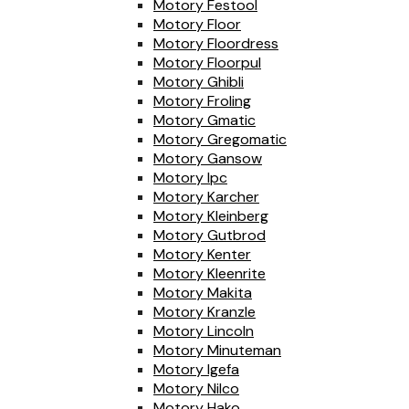
Motory Festool
Motory Floor
Motory Floordress
Motory Floorpul
Motory Ghibli
Motory Froling
Motory Gmatic
Motory Gregomatic
Motory Gansow
Motory Ipc
Motory Karcher
Motory Kleinberg
Motory Gutbrod
Motory Kenter
Motory Kleenrite
Motory Makita
Motory Kranzle
Motory Lincoln
Motory Minuteman
Motory Igefa
Motory Nilco
Motory Hako