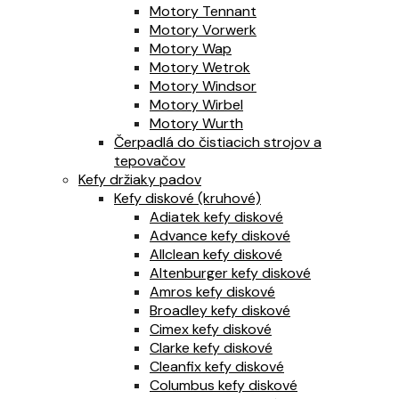
Motory Tennant
Motory Vorwerk
Motory Wap
Motory Wetrok
Motory Windsor
Motory Wirbel
Motory Wurth
Čerpadlá do čistiacich strojov a
tepovačov
Kefy držiaky padov
Kefy diskové (kruhové)
Adiatek kefy diskové
Advance kefy diskové
Allclean kefy diskové
Altenburger kefy diskové
Amros kefy diskové
Broadley kefy diskové
Cimex kefy diskové
Clarke kefy diskové
Cleanfix kefy diskové
Columbus kefy diskové