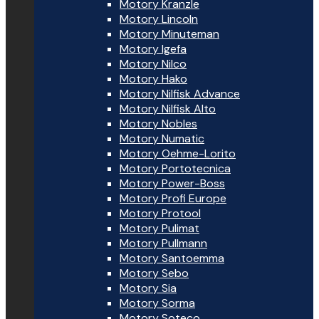
Motory Kranzle
Motory Lincoln
Motory Minuteman
Motory Igefa
Motory Nilco
Motory Hako
Motory Nilfisk Advance
Motory Nilfisk Alto
Motory Nobles
Motory Numatic
Motory Oehme-Lorito
Motory Portotecnica
Motory Power-Boss
Motory Profi Europe
Motory Protool
Motory Pulimat
Motory Pullmann
Motory Santoemma
Motory Sebo
Motory Sia
Motory Sorma
Motory Soteco