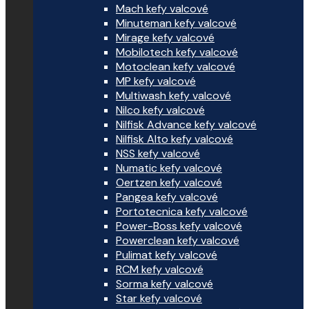
Mach kefy valcové
Minuteman kefy valcové
Mirage kefy valcové
Mobilotech kefy valcové
Motoclean kefy valcové
MP kefy valcové
Multiwash kefy valcové
Nilco kefy valcové
Nilfisk Advance kefy valcové
Nilfisk Alto kefy valcové
NSS kefy valcové
Numatic kefy valcové
Oertzen kefy valcové
Pangea kefy valcové
Portotecnica kefy valcové
Power-Boss kefy valcové
Powerclean kefy valcové
Pulimat kefy valcové
RCM kefy valcové
Sorma kefy valcové
Star kefy valcové