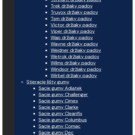
Trek držiaky padov
Truvox držiaky padov
Tsm držiaky padov
Victor držiaky padov
Viper držiaky padov
Wap držiaky padov
Wayne držiaky padov
Weidner držiaky padov
Wetrok držiaky padov
Wilms držiaky padov
Windsor držiaky padov
Wirbel držiaky padov
Stieracie lišty gumy
Sacie gumy Adiatek
Sacie gumy Challenger
Sacie gumy Cimex
Sacie gumy Clarke
Sacie gumy Cleanfix
Sacie gumy Columbus
Sacie gumy Comac
Sacie gumy Dec