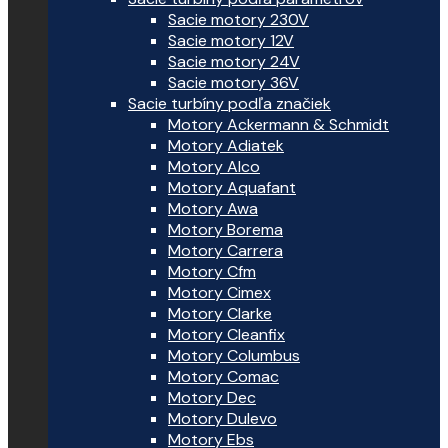
Sacie motory 230V
Sacie motory 12V
Sacie motory 24V
Sacie motory 36V
Sacie turbíny podľa značiek
Motory Ackermann & Schmidt
Motory Adiatek
Motory Alco
Motory Aquafant
Motory Awa
Motory Borema
Motory Carrera
Motory Cfm
Motory Cimex
Motory Clarke
Motory Cleanfix
Motory Columbus
Motory Comac
Motory Dec
Motory Dulevo
Motory Ebs