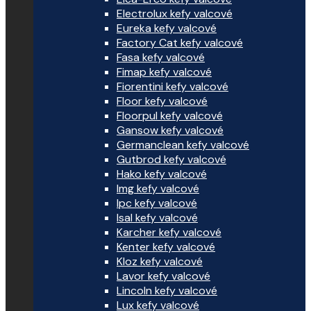
Electrolux kefy valcové
Eureka kefy valcové
Factory Cat kefy valcové
Fasa kefy valcové
Fimap kefy valcové
Fiorentini kefy valcové
Floor kefy valcové
Floorpul kefy valcové
Gansow kefy valcové
Germanclean kefy valcové
Gutbrod kefy valcové
Hako kefy valcové
Img kefy valcové
Ipc kefy valcové
Isal kefy valcové
Karcher kefy valcové
Kenter kefy valcové
Kloz kefy valcové
Lavor kefy valcové
Lincoln kefy valcové
Lux kefy valcové