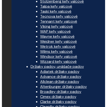
Stolzenberg kefy valcové
Talpa kefy valcové
Taski kefy valcové
Tecnova kefy valcové
Tennant kefy valcové
Viking kefy valcové
WAP kefy valcové
Wayne kefy valcové
Weidner kefy valcové
Wetrok kefy valcové
Wilms kefy valcové
Windsor kefy valcové
Wizzard kefy valcové
Držiaky padov, unášače padov
Adiatek držiaky padov
Advance držiaky padov
Allclean držiaky padov
Altenburger držiaky padov
Broadley držiaky padov
Cimex držiaky padov
Clarke držiaky padov
Cleanfix držiaky padov