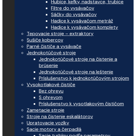
Hubice, kefky, nadstavce, trubice
Filtre do vysávačov
Sáčky do vysávačov
Hadice k vysávačom metráž
Hadice k vysávačom komplety
Tepovacie stroje – extraktory
Sušiče kobercov
Parné čističe a vysávače
Jednokotúčové stroje
Jednokotúčové stroje na čistenie a
brúsenie
Jednokotúčové stroje na leštenie
Príslušenstvo k jednokotúčovým strojom
Vysokotlakové čističe
Bez ohrevu
S ohrevom
Príslušenstvo k vysotlakovým čističom
Zametacie stroje
Stroje na čistenie eskalátorov
Upratovacie vozíky
Sacie motory a čerpadlá
Sacie turbíny podľa parametrov