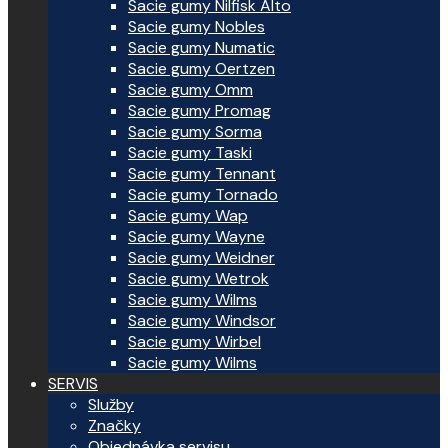
Sacie gumy Nilfisk Alto
Sacie gumy Nobles
Sacie gumy Numatic
Sacie gumy Oertzen
Sacie gumy Omm
Sacie gumy Promag
Sacie gumy Sorma
Sacie gumy Taski
Sacie gumy Tennant
Sacie gumy Tornado
Sacie gumy Wap
Sacie gumy Wayne
Sacie gumy Weidner
Sacie gumy Wetrok
Sacie gumy Wilms
Sacie gumy Windsor
Sacie gumy Wirbel
Sacie gumy Wilms
SERVIS
Služby
Značky
Objednávka servisu