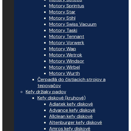
Motory Sprintus
Motory Star
Motory Stihl
Motory Swiss Vacuum
Motory Taski
Motory Tennant
Motory Vorwerk
Motory Wap
Motory Wetrok
Motory Windsor
Motory Wirbel
Motory Wurth
Čerpadlá do čistiacich strojov a
tepovačov
Kefy držiaky padov
Kefy diskové (kruhové)
Adiatek kefy diskové
Advance kefy diskové
Allclean kefy diskové
Altenburger kefy diskové
Amros kefy diskové