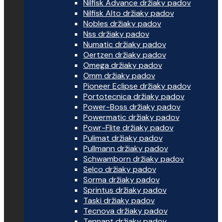
Nilfisk Advance držiaky padov
Nilfisk Alto držiaky padov
Nobles držiaky padov
Nss držiaky padov
Numatic držiaky padov
Oertzen držiaky padov
Omega držiaky padov
Omm držiaky padov
Pioneer Eclipse držiaky padov
Portotecnica držiaky padov
Power-Boss držiaky padov
Powermatic držiaky padov
Powr-Flite držiaky padov
Pulimat držiaky padov
Pullmann držiaky padov
Schwamborn držiaky padov
Selco držiaky padov
Sorma držiaky padov
Sprintus držiaky padov
Taski držiaky padov
Tecnova držiaky padov
Tennant držiaky padov