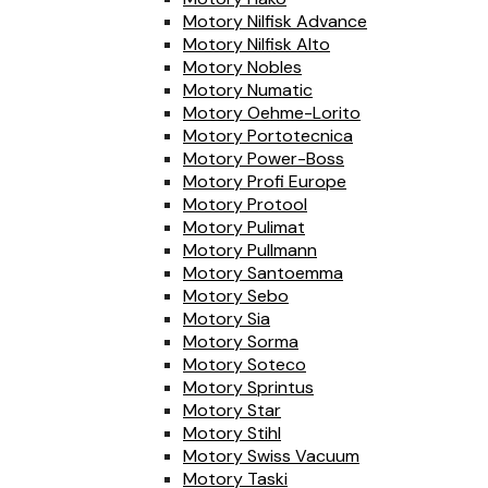
Motory Nilfisk Advance
Motory Nilfisk Alto
Motory Nobles
Motory Numatic
Motory Oehme-Lorito
Motory Portotecnica
Motory Power-Boss
Motory Profi Europe
Motory Protool
Motory Pulimat
Motory Pullmann
Motory Santoemma
Motory Sebo
Motory Sia
Motory Sorma
Motory Soteco
Motory Sprintus
Motory Star
Motory Stihl
Motory Swiss Vacuum
Motory Taski