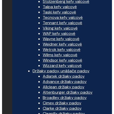
Stolzenberg kefy valcové
Talpa kefy valcové
Taski kefy valcové
Tecnova kefy valcové
Tennant kefy valcové
Viking kefy valcové
WAP kefy valcové
Wayne kefy valcové
Weidner kefy valcové
Wetrok kefy valcové
Wilms kefy valcové
Windsor kefy valcové
Wizzard kefy valcové
Držiaky padov, unášače padov
Adiatek držiaky padov
Advance držiaky padov
Allclean držiaky padov
Altenburger držiaky padov
Broadley držiaky padov
Cimex držiaky padov
Clarke držiaky padov
Cleanfix držiaky padov