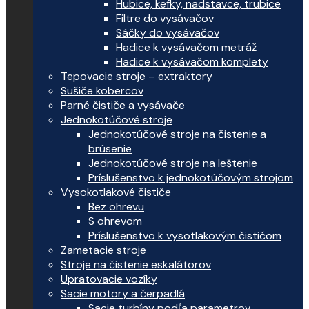
Hubice, kefky, nadstavce, trubice
Filtre do vysávačov
Sáčky do vysávačov
Hadice k vysávačom metráž
Hadice k vysávačom komplety
Tepovacie stroje – extraktory
Sušiče kobercov
Parné čističe a vysávače
Jednokotúčové stroje
Jednokotúčové stroje na čistenie a
brúsenie
Jednokotúčové stroje na leštenie
Príslušenstvo k jednokotúčovým strojom
Vysokotlakové čističe
Bez ohrevu
S ohrevom
Príslušenstvo k vysotlakovým čističom
Zametacie stroje
Stroje na čistenie eskalátorov
Upratovacie vozíky
Sacie motory a čerpadlá
Sacie turbíny podľa parametrov