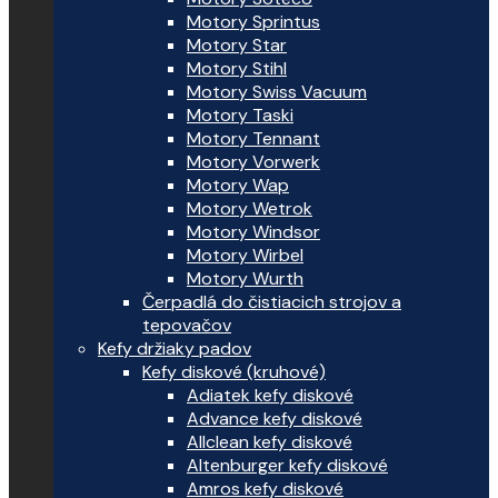
Motory Sprintus
Motory Star
Motory Stihl
Motory Swiss Vacuum
Motory Taski
Motory Tennant
Motory Vorwerk
Motory Wap
Motory Wetrok
Motory Windsor
Motory Wirbel
Motory Wurth
Čerpadlá do čistiacich strojov a
tepovačov
Kefy držiaky padov
Kefy diskové (kruhové)
Adiatek kefy diskové
Advance kefy diskové
Allclean kefy diskové
Altenburger kefy diskové
Amros kefy diskové