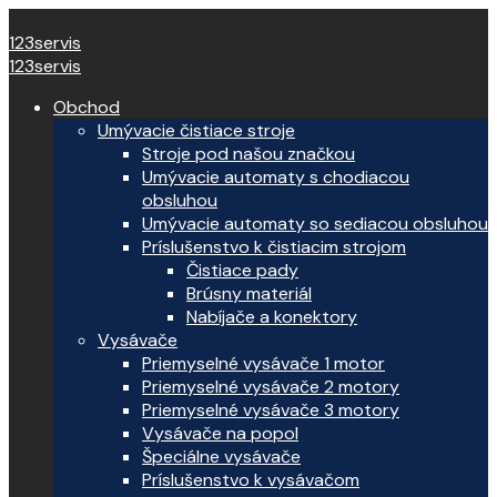
123servis
123servis
Obchod
Umývacie čistiace stroje
Stroje pod našou značkou
Umývacie automaty s chodiacou
obsluhou
Umývacie automaty so sediacou obsluhou
Príslušenstvo k čistiacim strojom
Čistiace pady
Brúsny materiál
Nabíjače a konektory
Vysávače
Priemyselné vysávače 1 motor
Priemyselné vysávače 2 motory
Priemyselné vysávače 3 motory
Vysávače na popol
Špeciálne vysávače
Príslušenstvo k vysávačom