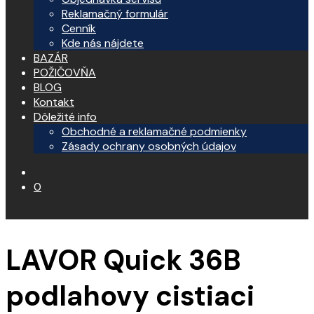
Reklamačný formulár
Cenník
Kde nás nájdete
BAZÁR
POŽIČOVŇA
BLOG
Kontakt
Dôležité info
Obchodné a reklamačné podmienky
Zásady ochrany osobných údajov
0
LAVOR Quick 36B
podlahovy cistiaci