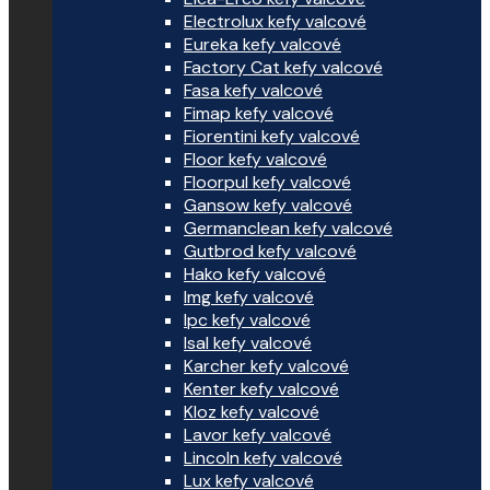
Electrolux kefy valcové
Eureka kefy valcové
Factory Cat kefy valcové
Fasa kefy valcové
Fimap kefy valcové
Fiorentini kefy valcové
Floor kefy valcové
Floorpul kefy valcové
Gansow kefy valcové
Germanclean kefy valcové
Gutbrod kefy valcové
Hako kefy valcové
Img kefy valcové
Ipc kefy valcové
Isal kefy valcové
Karcher kefy valcové
Kenter kefy valcové
Kloz kefy valcové
Lavor kefy valcové
Lincoln kefy valcové
Lux kefy valcové