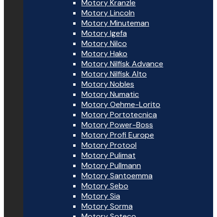
Motory Kranzle
Motory Lincoln
Motory Minuteman
Motory Igefa
Motory Nilco
Motory Hako
Motory Nilfisk Advance
Motory Nilfisk Alto
Motory Nobles
Motory Numatic
Motory Oehme-Lorito
Motory Portotecnica
Motory Power-Boss
Motory Profi Europe
Motory Protool
Motory Pulimat
Motory Pullmann
Motory Santoemma
Motory Sebo
Motory Sia
Motory Sorma
Motory Soteco