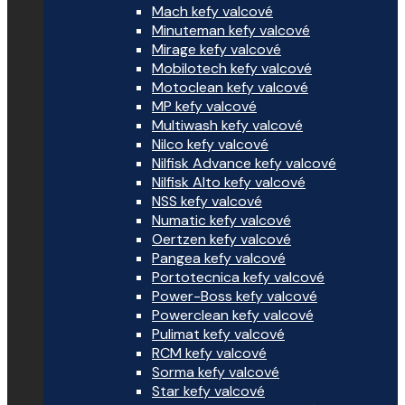
Mach kefy valcové
Minuteman kefy valcové
Mirage kefy valcové
Mobilotech kefy valcové
Motoclean kefy valcové
MP kefy valcové
Multiwash kefy valcové
Nilco kefy valcové
Nilfisk Advance kefy valcové
Nilfisk Alto kefy valcové
NSS kefy valcové
Numatic kefy valcové
Oertzen kefy valcové
Pangea kefy valcové
Portotecnica kefy valcové
Power-Boss kefy valcové
Powerclean kefy valcové
Pulimat kefy valcové
RCM kefy valcové
Sorma kefy valcové
Star kefy valcové