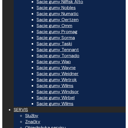
Sacie gumy Nilfisk Alto
Sacie gumy Nobles
Sacie gumy Numatic
Sacie gumy Oertzen
Sacie gumy Omm
Sacie gumy Promag
Sacie gumy Sorma
Sacie gumy Taski
Sacie gumy Tennant
Sacie gumy Tornado
Sacie gumy Wap
Sacie gumy Wayne
Sacie gumy Weidner
Sacie gumy Wetrok
Sacie gumy Wilms
Sacie gumy Windsor
Sacie gumy Wirbel
Sacie gumy Wilms
SERVIS
Služby
Značky
Objednávka servisu