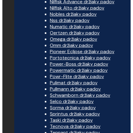
Nilfisk Advance držiaky padov
Nilfisk Alto držiaky padov
Nobles držiaky padov
Nss držiaky padov
Numatic držiaky padov
Oertzen držiaky padov
Omega držiaky padov
Omm držiaky padov
Pioneer Eclipse držiaky padov
Portotecnica držiaky padov
Power-Boss držiaky padov
Powermatic držiaky padov
Powr-Flite držiaky padov
Pulimat držiaky padov
Pullmann držiaky padov
Schwamborn držiaky padov
Selco držiaky padov
Sorma držiaky padov
Sprintus držiaky padov
Taski držiaky padov
Tecnova držiaky padov
Tennant držiaky padov