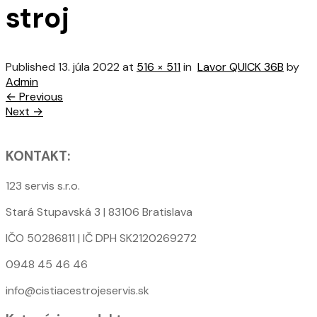
stroj
Published
13. júla 2022
at
516 × 511
in
Lavor QUICK 36B
by
Admin
← Previous
Next →
KONTAKT:
123 servis s.r.o.
Stará Stupavská 3 | 83106 Bratislava
IČO 50286811 | IČ DPH SK2120269272
0948 45 46 46
info@cistiacestrojeservis.sk