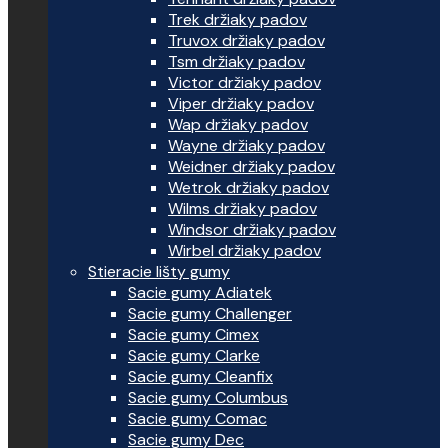
Trek držiaky padov
Truvox držiaky padov
Tsm držiaky padov
Victor držiaky padov
Viper držiaky padov
Wap držiaky padov
Wayne držiaky padov
Weidner držiaky padov
Wetrok držiaky padov
Wilms držiaky padov
Windsor držiaky padov
Wirbel držiaky padov
Stieracie lišty gumy
Sacie gumy Adiatek
Sacie gumy Challenger
Sacie gumy Cimex
Sacie gumy Clarke
Sacie gumy Cleanfix
Sacie gumy Columbus
Sacie gumy Comac
Sacie gumy Dec