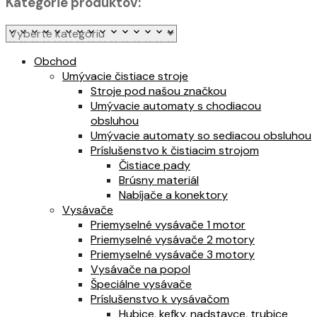
Kategórie produktov:
Obchod
Umývacie čistiace stroje
Stroje pod našou značkou
Umývacie automaty s chodiacou
obsluhou
Umývacie automaty so sediacou obsluhou
Príslušenstvo k čistiacim strojom
Čistiace pady
Brúsny materiál
Nabíjače a konektory
Vysávače
Priemyselné vysávače 1 motor
Priemyselné vysávače 2 motory
Priemyselné vysávače 3 motory
Vysávače na popol
Špeciálne vysávače
Príslušenstvo k vysávačom
Hubice, kefky, nadstavce, trubice