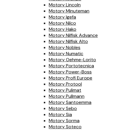
Motory Lincoln
Motory Minuteman
Motory Igefa
Motory Nilco
Motory Hako
Motory Nilfisk Advance
Motory Nilfisk Alto
Motory Nobles
Motory Numatic
Motory Oehme-Lorito
Motory Portotecnica
Motory Power-Boss
Motory Profi Europe
Motory Protool
Motory Pulimat
Motory Pullmann
Motory Santoemma
Motory Sebo
Motory Sia
Motory Sorma
Motory Soteco