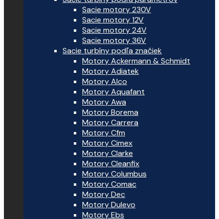
Sacie motory 230V
Sacie motory 12V
Sacie motory 24V
Sacie motory 36V
Sacie turbíny podľa značiek
Motory Ackermann & Schmidt
Motory Adiatek
Motory Alco
Motory Aquafant
Motory Awa
Motory Borema
Motory Carrera
Motory Cfm
Motory Cimex
Motory Clarke
Motory Cleanfix
Motory Columbus
Motory Comac
Motory Dec
Motory Dulevo
Motory Ebs